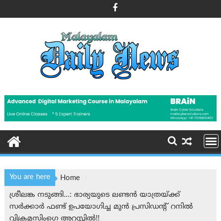
Skip
to
content
You are here
Home
ശ്രീലങ്ക നടുങ്ങി…: ഭാര്യയുടെ ലണ്ടൻ യാത്രയ്ക്ക്
സർക്കാർ ഫണ്ട് ഉപയോഗിച്ച മുൻ പ്രസിഡന്റ് റനിൽ
വിക്രമസിംഗെ അറസ്റ്റിൽ!!