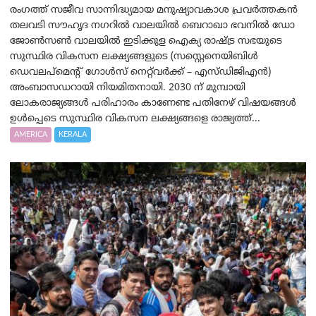
രംഗത്ത് സജീവ സാന്നിദ്ധ്യമായ മനുഷ്യാവകാശ പ്രവർത്തകൻ
തലവടി സൗഹൃദ നഗറിൽ വാലയിൽ ബെറാഖാ ഭവനിൽ ഡോ
ജോൺസൺ വാലയിൽ ഇടിക്കുള ഐക്യ രാഷ്ട്ര സഭയുടെ
സുസ്ഥിര വികസന ലക്ഷ്യങ്ങളുടെ (സസ്റ്റെനെയിബിൾ
ഡെവലപ്‌മെന്റ് ഗോൾസ് നെറ്റ്‌വർക്ക് – എസ്ഡിജിഎൻ)
അംബാസഡറായി നിയമിതനായി. 2030 ന് മുമ്പായി
ലോകരാജ്യങ്ങൾ പരിഹാരം കാണേണ്ട പതിനേഴ് വിഷയങ്ങൾ
ഉൾപ്പെടെ സുസ്ഥിര വികസന ലക്ഷ്യങ്ങളെ രാജ്യത്ത്...
AMERICA
KERALA