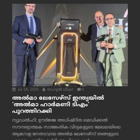
Jul 24, 2026
രാഹുല്‍ ധിംഗ്ര
0
അൽമാ ലേസേഴ്സ് ഇന്ത്യയിൽ
‘അൽമാ ഹാർമണി ടിഎം’
പുറത്തിറക്കി
ന്യൂഡൽഹി: ഊർജ്ജ അധിഷ്ഠിത മെഡിക്കൽ
സൗന്ദര്യാത്മക സാങ്കേതിക വിദ്യകളുടെ മേഖലയിലെ
ആഗോള നേതാവായ അൽമ ലേസേഴ്സ് തങ്ങളുടെ