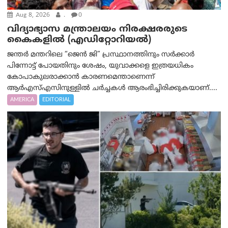
Aug 8, 2026
.
0
വിദ്യാഭ്യാസ മന്ത്രാലയം നിരക്ഷരരുടെ
കൈകളിൽ (എഡിറ്റോറിയല്‍)
ജന്തർ മന്തറിലെ “ജെൻ ജി” പ്രസ്ഥാനത്തിനും സർക്കാർ
പിന്നോട്ട് പോയതിനും ശേഷം, യുവാക്കളെ ഇത്രയധികം
കോപാകുലരാക്കാൻ കാരണമെന്താണെന്ന്
ആർ‌എസ്‌എസിനുള്ളിൽ ചർച്ചകൾ ആരംഭിച്ചിരിക്കുകയാണ്....
AMERICA
EDITORIAL