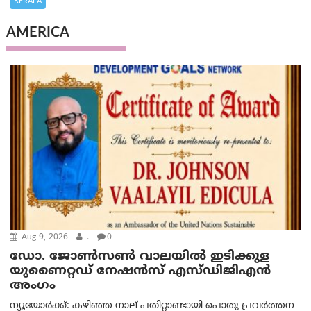
KERALA
AMERICA
Aug 9, 2026
.
0
ഡോ. ജോൺസൺ വാലയിൽ ഇടിക്കുള
യുണൈറ്റഡ് നേഷൻസ് എസ്ഡിജിഎൻ
അംഗം
ന്യൂയോര്‍ക്ക്: കഴിഞ്ഞ നാല് പതിറ്റാണ്ടായി പൊതു പ്രവർത്തന