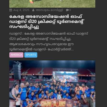
Aug 4, 2026
അനശ്വരം മാമ്പിള്ളി
0
കേരള അസോസിയേഷൻ ഓഫ്
ഡാളസ് ടി20 ക്രിക്കറ്റ് ടൂർണമെന്റ്
സംഘടിപ്പിച്ചു
ഡാളസ് : കേരള അസോസിയേഷൻ ഓഫ് ഡാളസ്
ടി20 ക്രിക്കറ്റ് ടൂർണമെന്റ് സംഘടിപ്പിച്ചു.
ആവേശകരവും സൗഹൃദപരവുമായ ഈ
ടൂർണമെന്റിൽ ഡാളസ്- ഫോർട്ട്‌വര്‍ത്ത്...
AMERICA
SPORTS