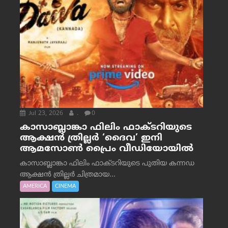
Jul 23, 2026
.
0
കാസാബ്ലാങ്കാ ഫിലിം ഫാക്ടറിയുടെ
ആക്ഷൻ ത്രില്ലർ ‘ദൈവ’ ഇനി
ആമസോൺ പ്രൈം വീഡിയോയിൽ
കാസാബ്ലാങ്കാ ഫിലിം ഫാക്ടറിയുടെ പുതിയ കന്നഡ
ആക്ഷൻ ത്രില്ലർ ചിത്രമായ...
AMERICA
CINEMA