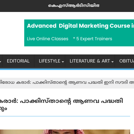
്‍ക്ക് ലഭിച്ചു
െഎസ്ആർടിസിയിൽ ഡിജിറ്റൽ യുഗം: എഐ വാട്ട്‌സ്ആപ്പ് ടിക്
ടിസിഎസ
EDITORIAL
LIFESTYLE
LITERATURE & ART
OBITU
്രതിരോധ കരാർ: പാക്കിസ്താന്റെ ആണവ പദ്ധതി ഇനി സൗദി അറേ
 കരാർ: പാക്കിസ്താന്റെ ആണവ പദ്ധതി
ും