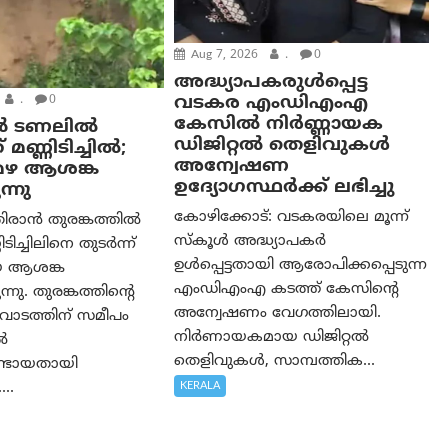
Aug 7, 2026
.
0
അദ്ധ്യാപകരുള്‍പ്പെട്ട
വടകര എംഡി‌എം‌എ
.
0
കേസില്‍ നിര്‍ണ്ണായക
ൻ ടണലിൽ
ഡിജിറ്റല്‍ തെളിവുകള്‍
 മണ്ണിടിച്ചിൽ;
അന്വേഷണ
മഴ ആശങ്ക
ഉദ്യോഗസ്ഥര്‍ക്ക് ലഭിച്ചു
്നു
കോഴിക്കോട്: വടകരയിലെ മൂന്ന്
ിരാൻ തുരങ്കത്തിൽ
സ്കൂൾ അദ്ധ്യാപകർ
ടിച്ചിലിനെ തുടർന്ന്
ഉൾപ്പെട്ടതായി ആരോപിക്കപ്പെടുന്ന
യ ആശങ്ക
എംഡിഎംഎ കടത്ത് കേസിന്റെ
നു. തുരങ്കത്തിന്റെ
അന്വേഷണം വേഗത്തിലായി.
വാടത്തിന് സമീപം
നിർണായകമായ ഡിജിറ്റൽ
ൽ
തെളിവുകൾ, സാമ്പത്തിക...
ലുണ്ടായതായി
KERALA
...