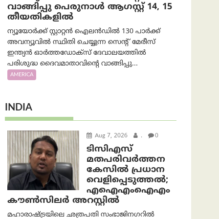
വാങ്ങിപ്പു പെരുനാൾ ആഗസ്റ്റ് 14, 15
തീയതികളിൽ
ന്യൂയോർക്ക് സ്റ്റാറ്റൻ ഐലൻഡിൽ 130 പാർക്ക്
അവന്യൂവിൽ സ്ഥിതി ചെയ്യുന്ന സെന്റ് മേരീസ്
ഇന്ത്യൻ ഓർത്തഡോക്സ് ദേവാലയത്തിൽ
പരിശുദ്ധ ദൈവമാതാവിന്റെ വാങ്ങിപ്പു...
AMERICA
INDIA
Aug 7, 2026
.
0
ടിസിഎസ്
മതപരിവർത്തന
കേസിൽ പ്രധാന
വെളിപ്പെടുത്തൽ;
എഐഎംഐഎം
കൗൺസിലർ അറസ്റ്റിൽ
മഹാരാഷ്ട്രയിലെ ഛത്രപതി സംഭാജിനഗറിൽ