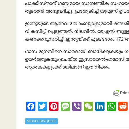
പാക്കിസ്താന് ഗണ്യമായ സാമ്പത്തിക സഹായം ന
തുടരാൻ അനുവദിച്ചു, പ്രത്യേകിച്ച് യുഎസ് 
ഇന്ത്യയുടെ ആണവ ബോംബുകളുമായി മത്സരിക
വികസിപ്പിച്ചെടുത്തത്. നിലവിൽ, യുഎസ് ബുള്ള
കണക്കനുസരിച്ച്, ഇന്ത്യയ്ക്ക് ഏകദേശം 172
ഗാസ മുനമ്പിനെ സാരമായി ബാധിക്കുകയും 
ഉയർത്തുകയും ചെയ്ത ഇസ്രായേൽ-ഹമാസ് യു
ആശങ്കകളുംക്കിടയിലാണ് ഈ നീക്കം.
Fa
T
Pi
M
Vi
W
Li
W
ce
w
nt
es
b
e
n
h
b
itt
er
sa
er
C
ke
at
MIDDLE EAST/GULF