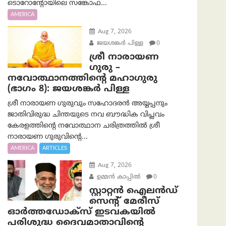
ടൊറോന്റോയിലെ സങ്കോഫ...
AMERICA
Aug 7, 2026
ജയശങ്കര്‍ പിള്ള
0
ശ്രീ നാരായണ
ഗുരു –
നവോത്ഥാനത്തിന്റെ മഹാഗുരു
(ഭാഗം 8): ജയശങ്കര്‍ പിള്ള
ശ്രീ നാരായണ ഗുരുവും സഹോദരൻ അയ്യപ്പനും
ജാതിവിരുദ്ധ ചിന്തയുടെ നവ ബൗദ്ധിക വിപ്ലവം
കേരളത്തിന്റെ നവോത്ഥാന ചരിത്രത്തിൽ ശ്രീ
നാരായണ ഗുരുവിന്റെ...
AMERICA
ARTICLES
Aug 7, 2026
ഉമ്മന്‍ കാപ്പില്‍
0
സ്റ്റാറ്റൻ ഐലൻഡ്
സെന്റ് മേരീസ്
ഓർത്തഡോക്സ് ഇടവകയിൽ
പരിശുദ്ധ ദൈവമാതാവിന്റെ