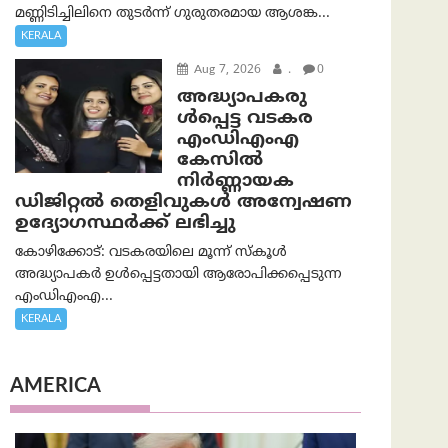
മണ്ണിടിച്ചിലിനെ തുടർന്ന് ഗുരുതരമായ ആശങ്ക...
KERALA
Aug 7, 2026
.
0
അദ്ധ്യാപകരു
ള്‍പ്പെട്ട വടകര
എംഡി‌എം‌എ
കേസില്‍
നിര്‍ണ്ണായക
ഡിജിറ്റല്‍ തെളിവുകള്‍ അന്വേഷണ
ഉദ്യോഗസ്ഥര്‍ക്ക് ലഭിച്ചു
കോഴിക്കോട്: വടകരയിലെ മൂന്ന് സ്കൂൾ
അദ്ധ്യാപകർ ഉൾപ്പെട്ടതായി ആരോപിക്കപ്പെടുന്ന
എംഡിഎംഎ...
KERALA
AMERICA