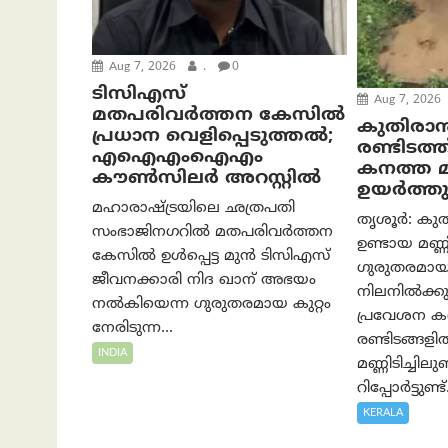
Aug 7, 2026
.
0
ടിസിഎസ്
Aug 7, 2026
മതപരിവർത്തന കേസിൽ
കുതിരാ
പ്രധാന വെളിപ്പെടുത്തൽ;
രണ്ടിടത്ത്
എഐഎംഐഎം
കനത്ത 
കൗൺസിലർ അറസ്റ്റിൽ
ഉയർത്തുന
മഹാരാഷ്ട്രയിലെ ഛത്രപതി
തൃശൂർ: കുത
സംഭാജിനഗറിൽ മതപരിവർത്തന
ഉണ്ടായ മണ്ണി
കേസിൽ ഉൾപ്പെട്ട മുൻ ടിസിഎസ്
ഗുരുതരമാ
ജീവനക്കാരി നിദ ഖാന് അഭയം
നിലനിൽക്കുന്
നൽകിയെന്ന ഗുരുതരമായ കുറ്റം
പ്രവേശന ക
നേരിടുന്ന...
രണ്ടിടങ്ങളി
INDIA
മണ്ണിടിച്ചി
റിപ്പോർട്ടുണ്ട്.
KERALA