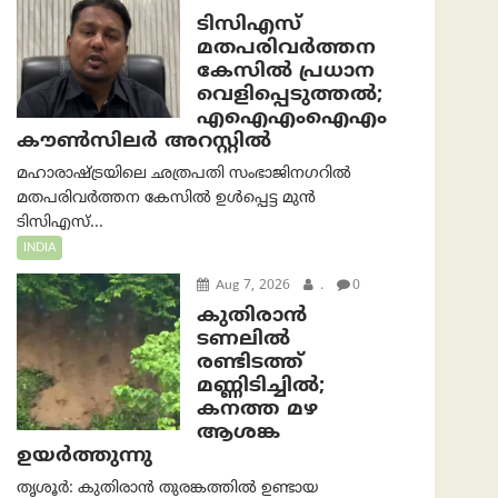
ടിസിഎസ്
മതപരിവർത്തന
കേസിൽ പ്രധാന
വെളിപ്പെടുത്തൽ;
എഐഎംഐഎം
കൗൺസിലർ അറസ്റ്റിൽ
മഹാരാഷ്ട്രയിലെ ഛത്രപതി സംഭാജിനഗറിൽ
മതപരിവർത്തന കേസിൽ ഉൾപ്പെട്ട മുൻ
ടിസിഎസ്...
INDIA
Aug 7, 2026
.
0
കുതിരാൻ
ടണലിൽ
രണ്ടിടത്ത്
മണ്ണിടിച്ചിൽ;
കനത്ത മഴ
ആശങ്ക
ഉയർത്തുന്നു
തൃശൂർ: കുതിരാൻ തുരങ്കത്തിൽ ഉണ്ടായ