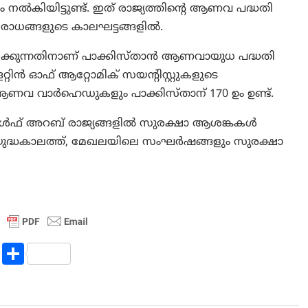
ൽകിയിട്ടുണ്ട്. ഇത് രാജ്യത്തിന്റെ ആണവ പദ്ധതി
ഉപരോധങ്ങളുടെ കാലഘട്ടങ്ങളിൽ.
്കുന്നതിനാണ് പാക്കിസ്താൻ ആണവായുധ പദ്ധതി
റ്റിൻ ഓഫ് ആറ്റോമിക് സയന്റിസ്റ്റുകളുടെ
 ആണവ വാർഹെഡുകളും പാക്കിസ്താന് 170 ഉം ഉണ്ട്.
ഗൾഫ് അറബ് രാജ്യങ്ങളിൽ സുരക്ഷാ ആശങ്കകൾ
ദ്ധകാലത്ത്, മേഖലയിലെ സംഘർഷങ്ങളും സുരക്ഷാ
R
S
e
h
d
ar