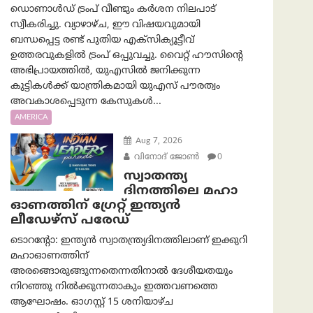
ഡൊണാൾഡ് ട്രംപ് വീണ്ടും കർശന നിലപാട്
സ്വീകരിച്ചു. വ്യാഴാഴ്ച, ഈ വിഷയവുമായി
ബന്ധപ്പെട്ട രണ്ട് പുതിയ എക്സിക്യൂട്ടീവ്
ഉത്തരവുകളിൽ ട്രംപ് ഒപ്പുവച്ചു. വൈറ്റ് ഹൗസിന്റെ
അഭിപ്രായത്തിൽ, യുഎസിൽ ജനിക്കുന്ന
കുട്ടികൾക്ക് യാന്ത്രികമായി യുഎസ് പൗരത്വം
അവകാശപ്പെടുന്ന കേസുകൾ...
AMERICA
Aug 7, 2026
വിനോദ് ജോൺ
0
സ്വാതന്ത്യ
ദിനത്തിലെ മഹാ
ഓണത്തിന് ഗ്രേറ്റ് ഇന്ത്യൻ
ലീഡേഴ്സ് പരേഡ്
ടൊറന്റോ: ഇന്ത്യൻ സ്വാതന്ത്ര്യദിനത്തിലാണ് ഇക്കുറി
മഹാഓണത്തിന്
അരങ്ങൊരുങ്ങുന്നതെന്നതിനാൽ ദേശീയതയും
നിറഞ്ഞു നിൽക്കുന്നതാകും ഇത്തവണത്തെ
ആഘോഷം. ഓഗസ്റ്റ് 15 ശനിയാഴ്ച