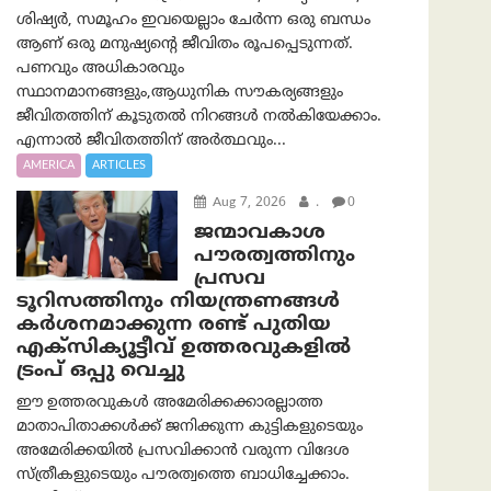
ശിഷ്യർ, സമൂഹം ഇവയെല്ലാം ചേർന്ന ഒരു ബന്ധം
ആണ് ഒരു മനുഷ്യന്റെ ജീവിതം രൂപപ്പെടുന്നത്.
പണവും അധികാരവും
സ്ഥാനമാനങ്ങളും,ആധുനിക സൗകര്യങ്ങളും
ജീവിതത്തിന് കൂടുതൽ നിറങ്ങൾ നൽകിയേക്കാം.
എന്നാൽ ജീവിതത്തിന് അർത്ഥവും...
AMERICA
ARTICLES
Aug 7, 2026
.
0
ജന്മാവകാശ
പൗരത്വത്തിനും
പ്രസവ
ടൂറിസത്തിനും നിയന്ത്രണങ്ങൾ
കർശനമാക്കുന്ന രണ്ട് പുതിയ
എക്സിക്യൂട്ടീവ് ഉത്തരവുകളിൽ
ട്രംപ് ഒപ്പു വെച്ചു
ഈ ഉത്തരവുകൾ അമേരിക്കക്കാരല്ലാത്ത
മാതാപിതാക്കൾക്ക് ജനിക്കുന്ന കുട്ടികളുടെയും
അമേരിക്കയിൽ പ്രസവിക്കാൻ വരുന്ന വിദേശ
സ്ത്രീകളുടെയും പൗരത്വത്തെ ബാധിച്ചേക്കാം.