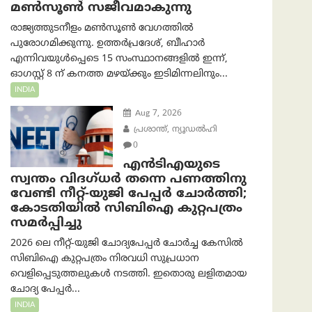
മൺസൂൺ സജീവമാകുന്നു
രാജ്യത്തുടനീളം മൺസൂൺ വേഗത്തിൽ
പുരോഗമിക്കുന്നു. ഉത്തർപ്രദേശ്, ബീഹാർ
എന്നിവയുൾപ്പെടെ 15 സംസ്ഥാനങ്ങളിൽ ഇന്ന്,
ഓഗസ്റ്റ് 8 ന് കനത്ത മഴയ്ക്കും ഇടിമിന്നലിനും...
INDIA
Aug 7, 2026
പ്രശാന്ത്, ന്യൂഡല്‍ഹി
0
എൻ‌ടി‌എയുടെ
സ്വന്തം വിദഗ്ധർ തന്നെ പണത്തിനു
വേണ്ടി നീറ്റ്-യു‌ജി പേപ്പർ ചോർത്തി;
കോടതിയില്‍ സിബിഐ കുറ്റപത്രം
സമര്‍പ്പിച്ചു
2026 ലെ നീറ്റ്-യുജി ചോദ്യപേപ്പർ ചോർച്ച കേസിൽ
സിബിഐ കുറ്റപത്രം നിരവധി സുപ്രധാന
വെളിപ്പെടുത്തലുകൾ നടത്തി. ഇതൊരു ലളിതമായ
ചോദ്യ പേപ്പർ...
INDIA