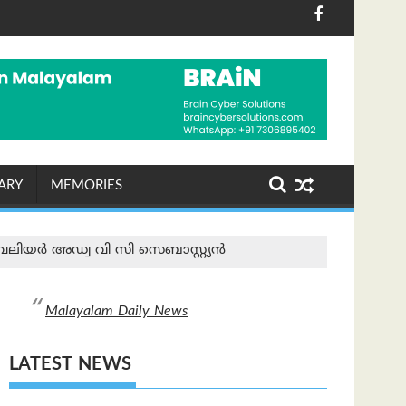
മ ദിനാചരണം ശ്രദ്ധേയമായി
് ശാഖയിൽ ഷോപ് ചെയ്തയാൾക്ക് അപ്പാർട്ട്മെന്റ് സമ്മ
പരമ്പരാഗത നെയ്ത
ARY
MEMORIES
െവലിയർ അഡ്വ വി സി സെബാസ്റ്റ്യൻ
Malayalam Daily News
LATEST NEWS