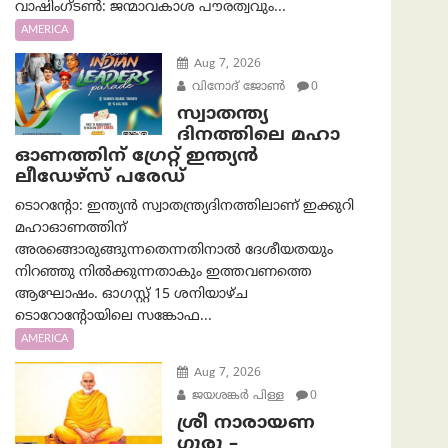
വാഷിംഗ്ടണ്‍: ജന്മാവകാശ പൗരത്വവും...
AMERICA
Aug 7, 2026
വിനോദ് ജോൺ
0
സ്വാതന്ത്യ
ദിനത്തിലെ മഹാ
ഓണത്തിന് ഗ്രേറ്റ് ഇന്ത്യൻ
ലീഡേഴ്സ് പരേഡ്
ടൊറന്റോ: ഇന്ത്യൻ സ്വാതന്ത്ര്യദിനത്തിലാണ് ഇക്കുറി
മഹാഓണത്തിന്
അരങ്ങൊരുങ്ങുന്നതെന്നതിനാൽ ദേശീയതയും
നിറഞ്ഞു നിൽക്കുന്നതാകും ഇത്തവണത്തെ
ആഘോഷം. ഓഗസ്റ്റ് 15 ശനിയാഴ്ച
ടൊറോന്റോയിലെ സങ്കോഫ...
AMERICA
Aug 7, 2026
ജയശങ്കര്‍ പിള്ള
0
ശ്രീ നാരായണ
ഗുരു –