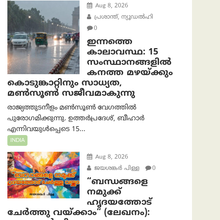
Aug 8, 2026
പ്രശാന്ത്, ന്യൂഡല്‍ഹി
0
ഇന്നത്തെ
കാലാവസ്ഥ: 15
സംസ്ഥാനങ്ങളിൽ
കനത്ത മഴയ്ക്കും
കൊടുങ്കാറ്റിനും സാധ്യത,
മൺസൂൺ സജീവമാകുന്നു
രാജ്യത്തുടനീളം മൺസൂൺ വേഗത്തിൽ
പുരോഗമിക്കുന്നു. ഉത്തർപ്രദേശ്, ബീഹാർ
എന്നിവയുൾപ്പെടെ 15...
INDIA
Aug 8, 2026
ജയശങ്കര്‍ പിള്ള
0
“ബന്ധങ്ങളെ
നമുക്ക്
ഹൃദയത്തോട്
ചേർത്തു വയ്ക്കാം” (ലേഖനം):