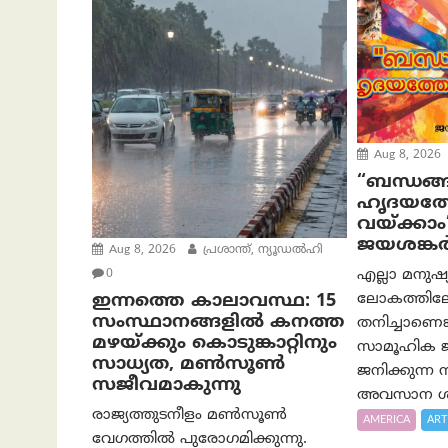
Aug 8, 2026
“ബന്ധങ്ങ
ഹൃദയത്ത
വയ്ക്കാം
ജയശങ്കര്
Aug 8, 2026
പ്രശാന്ത്, ന്യൂഡല്‍ഹി
എല്ലാ മനുഷ
0
ലോകത്തിലേക
ഇന്നത്തെ കാലാവസ്ഥ: 15
സംസ്ഥാനങ്ങളിൽ കനത്ത
തനിച്ചാണെങ്
മഴയ്ക്കും കൊടുങ്കാറ്റിനും
സാമൂഹിക ജീ
സാധ്യത, മൺസൂൺ
ജനിക്കുന്ന
സജീവമാകുന്നു
അവസാന ശ്
രാജ്യത്തുടനീളം മൺസൂൺ
AMERICA
ART
വേഗത്തിൽ പുരോഗമിക്കുന്നു.