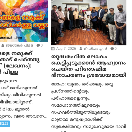
ജയശങ്കര്‍ പിള്ള
0
Aug 7, 2026
മീഡിയാ പ്ലസ്
0
ളെ നമുക്ക്
യുദ്ധരഹിത ലോകം
ോട് ചേർത്തു
കെട്ടിപ്പടുക്കാന്‍ ആഹ്വാനം
” (ലേഖനം):
ചെയ്ത ഹിരോഷിമ
‍ പിള്ള
ദിനാചരണം ശ്രദ്ധേയമായി
്യരും ഈ
ദോഹ: യുദ്ധം ഒരിക്കലും ഒരു
്ക് ജനിക്കുന്നത്
പ്രശ്‌നത്തിന്റെയും
കിലും ജീവിക്കുന്നത്
പരിഹാരമല്ലെന്നും,
വിയായിട്ടാണ്.
സമാധാനത്തിലൂടെയും
 നിമിഷം മുതൽ
സഹവര്‍ത്തിത്വത്തിലൂടെയും
വാസം വരെ അവനെ...
മാത്രമേ മനുഷ്യരാശിക്ക്
ICLES
സുരക്ഷിതവും സമൃദ്ധവുമായ ഭാവി