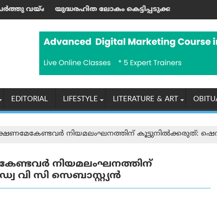
്നു
ഖനം): ജയശങ്കര്‍ പിള്ള
ധരഹിത ലോകം കെട്ടിപ്പടുക്കാന്‍ ആഹ്വാനം ചെയ്ത ഹിരോഷി
യൂണിയൻ കോപ
EDITORIAL
LIFESTYLE
LITERATURE & ART
OBITU
ക്ഷണമേകേണ്ടവര്‍ നിയമലംഘനത്തിന് കൂട്ടുനില്‍ക്കരുത്: ഷ
കേണ്ടവര്‍ നിയമലംഘനത്തിന്
്വ വി സി സെബാസ്റ്റ്യൻ