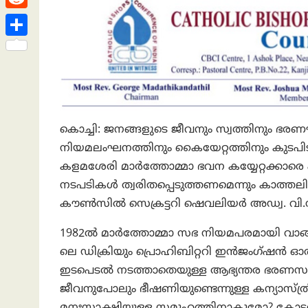
h
s
n
e
h
R
a
t
k
a
e
t
S
e
t
d
h
d
s
d
a
I
A
i
r
n
p
t
കൊച്ചി: ജനങ്ങളുടെ ജീവനും സ്വത്തിനും 
e
p
നിയമലംഘനത്തിനും കൈയേറ്റത്തിനും കുടപിടിക്കു
കളമശേരി മാര്‍ത്തോമ്മാ ഭവന കയ്യേറ്റക്കാരെ
നടപടികള്‍ ത്വരിതപ്പെടുത്തണമെന്നും കാത്തലിക
കൗണ്‍സില്‍ സെക്രട്ടറി ഷെവലിയര്‍ അഡ്വ. വി.സി.
1982ല്‍ മാര്‍ത്തോമ്മാ സഭ നിയമപരമായി വാങ്
ലെ ഡിക്രിയും പ്രൊഹിബിറ്ററി ഇൻജംഗ്ഷന്‍ ഓ
ഇടപെടല്‍ നടത്താതെയുള്ള ആഭ്യന്തര ഭരണസംവി
ജീവനുപോലും ഭീഷണിയുണ്ടെന്നുള്ള കന്യാസ്ത
മനഃസാക്ഷിയുള്ള സമൂഹത്തിനാകുമോ? കോടതി 