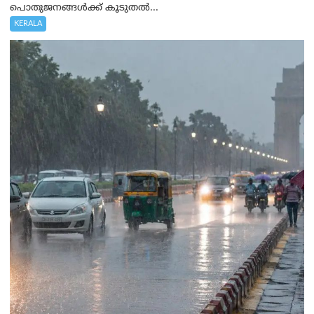
പൊതുജനങ്ങൾക്ക് കൂടുതൽ...
KERALA