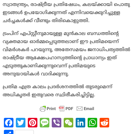
സ്വാതന്ത്ര്യം, രാഷ്ട്രീയ പ്രതിഷേധം, കലയ്ക്കായി പൊതു
ഇടങ്ങൾ ഉപയോഗിക്കുന്നത് എന്നിവയെക്കുറിച്ചുള്ള
ചർച്ചകൾക്ക് വീണ്ടും തിരികൊളുത്തി.
ട്രംപിന് എപ്സ്റ്റീനുമായുള്ള മുൻകാല ബന്ധത്തിന്റെ
വ്യക്തമായ ഓർമ്മപ്പെടുത്തലാണ് ഈ പ്രതിമയെന്ന്
വിമർശകർ പറയുന്നു, അതേസമയം ജനാധിപത്യത്തിൽ
രാഷ്ട്രീയ ആക്ഷേപഹാസ്യത്തിന്റെ പ്രാധാന്യം ഇത്
എടുത്തുകാണിക്കുന്നുവെന്ന് പ്രതിമയുടെ
അനുയായികൾ വാദിക്കുന്നു.
പ്രതിമ എത്ര കാലം പ്രദർശനത്തിൽ തുടരുമെന്ന്
അധികൃതർ ഇതുവരെ സ്ഥിരീകരിച്ചിട്ടില്ല.
Fa
T
Pi
M
Vi
W
Li
W
R
ce
w
nt
es
b
e
n
h
e