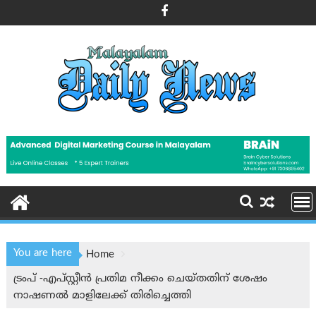
Skip
to
content
You are here
Home
ട്രംപ് -എപ്സ്റ്റീൻ പ്രതിമ നീക്കം ചെയ്തതിന് ശേഷം
നാഷണൽ മാളിലേക്ക് തിരിച്ചെത്തി