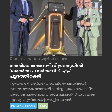
Jul 24, 2026
രാഹുല്‍ ധിംഗ്ര
0
അൽമാ ലേസേഴ്സ് ഇന്ത്യയിൽ
‘അൽമാ ഹാർമണി ടിഎം’
പുറത്തിറക്കി
ന്യൂഡൽഹി: ഊർജ്ജ അധിഷ്ഠിത മെഡിക്കൽ
സൗന്ദര്യാത്മക സാങ്കേതിക വിദ്യകളുടെ മേഖലയിലെ
ആഗോള നേതാവായ അൽമ ലേസേഴ്സ് തങ്ങളുടെ
ഏറ്റവും പുതിയ മൾട്ടി-ആപ്ലിക്കേഷൻ...
HEALTH & BEAUTY
INDIA