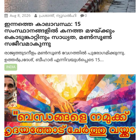
Aug 8, 2026
പ്രശാന്ത്, ന്യൂഡല്‍ഹി
0
ഇന്നത്തെ കാലാവസ്ഥ: 15
സംസ്ഥാനങ്ങളിൽ കനത്ത മഴയ്ക്കും
കൊടുങ്കാറ്റിനും സാധ്യത, മൺസൂൺ
സജീവമാകുന്നു
രാജ്യത്തുടനീളം മൺസൂൺ വേഗത്തിൽ പുരോഗമിക്കുന്നു.
ഉത്തർപ്രദേശ്, ബീഹാർ എന്നിവയുൾപ്പെടെ 15...
INDIA