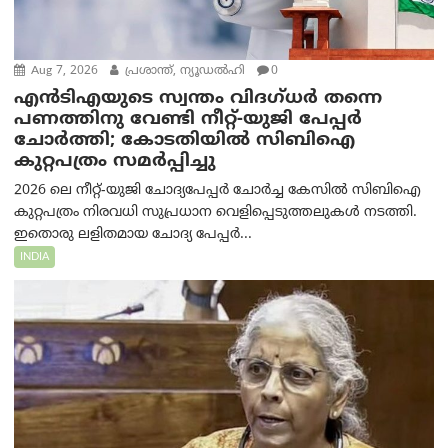
Aug 7, 2026
പ്രശാന്ത്, ന്യൂഡല്‍ഹി
0
എൻ‌ടി‌എയുടെ സ്വന്തം വിദഗ്ധർ തന്നെ
പണത്തിനു വേണ്ടി നീറ്റ്-യു‌ജി പേപ്പർ
ചോർത്തി; കോടതിയില്‍ സിബിഐ
കുറ്റപത്രം സമര്‍പ്പിച്ചു
2026 ലെ നീറ്റ്-യുജി ചോദ്യപേപ്പർ ചോർച്ച കേസിൽ സിബിഐ
കുറ്റപത്രം നിരവധി സുപ്രധാന വെളിപ്പെടുത്തലുകൾ നടത്തി.
ഇതൊരു ലളിതമായ ചോദ്യ പേപ്പർ...
INDIA