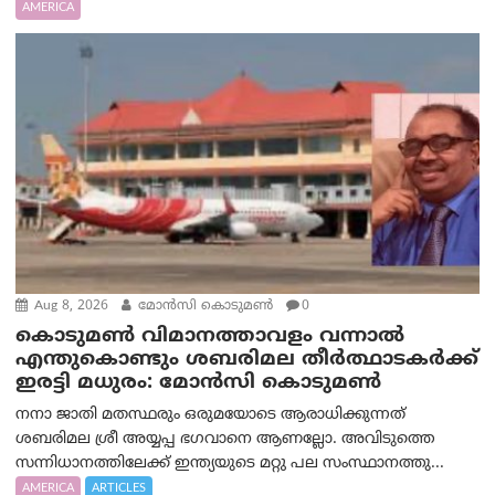
AMERICA
Aug 8, 2026
മോൻസി കൊടുമൺ
0
കൊടുമൺ വിമാനത്താവളം വന്നാൽ
എന്തുകൊണ്ടും ശബരിമല തീർത്ഥാടകർക്ക്
ഇരട്ടി മധുരം: മോൻസി കൊടുമൺ
നനാ ജാതി മതസ്ഥരും ഒരുമയോടെ ആരാധിക്കുന്നത്
ശബരിമല ശ്രീ അയ്യപ്പ ഭഗവാനെ ആണല്ലോ. അവിടുത്തെ
സന്നിധാനത്തിലേക്ക് ഇന്ത്യയുടെ മറ്റു പല സംസ്ഥാനത്തു...
AMERICA
ARTICLES