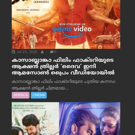
Jul 23, 2026
.
0
കാസാബ്ലാങ്കാ ഫിലിം ഫാക്ടറിയുടെ
ആക്ഷൻ ത്രില്ലർ ‘ദൈവ’ ഇനി
ആമസോൺ പ്രൈം വീഡിയോയിൽ
കാസാബ്ലാങ്കാ ഫിലിം ഫാക്ടറിയുടെ പുതിയ കന്നഡ
ആക്ഷൻ ത്രില്ലർ ചിത്രമായ...
AMERICA
CINEMA