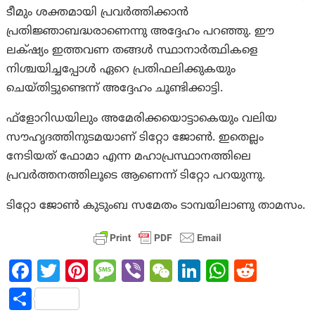
ടീമും ശക്തമായി പ്രവർത്തിക്കാൻ
പ്രതിജ്ഞാബദ്ധരാണെന്നു അദ്ദേഹം പറഞ്ഞു. ഈ
ലക്‌ഷ്യം ഇത്തവണ തങ്ങൾ സ്ഥാനാർത്ഥികളെ
നിശ്ചയിച്ചപ്പോൾ ഏറെ പ്രതിഫലിക്കുകയും
ചെയ്തിട്ടുണ്ടെന്ന് അദ്ദേഹം ചൂണ്ടിക്കാട്ടി.
ഫ്ളോറിഡയിലും അമേരിക്കയൊട്ടാകെയും വലിയ
സൗഹൃദത്തിനുടമയാണ് ടിറ്റോ ജോൺ. ഇതെല്ലം
നേടിയത് ഫോമാ എന്ന മഹാപ്രസ്ഥാനത്തിലെ
പ്രവർത്തനത്തിലൂടെ ആണെന്ന് ടിറ്റോ പറയുന്നു.
ടിറ്റോ ജോൺ കുടുംബ സമേതം ടാമ്പയിലാണു താമസം.
Fa
T
Pi
M
Vi
W
Li
W
R
ce
w
nt
es
b
e
n
h
e
S