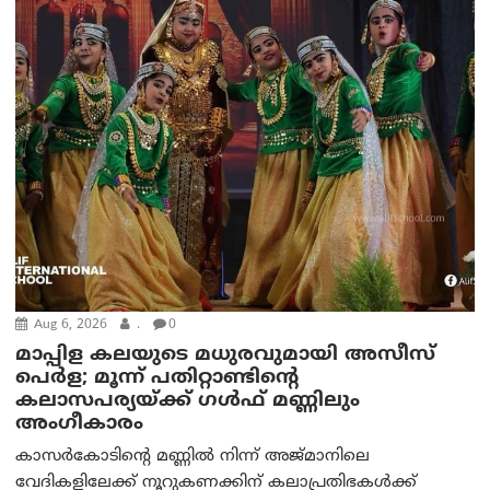
Aug 6, 2026
.
0
മാപ്പിള കലയുടെ മധുരവുമായി അസീസ്
പെർള; മൂന്ന് പതിറ്റാണ്ടിന്റെ
കലാസപര്യയ്ക്ക് ഗൾഫ് മണ്ണിലും
അംഗീകാരം
കാസർകോടിന്റെ മണ്ണിൽ നിന്ന് അജ്മാനിലെ
വേദികളിലേക്ക് നൂറുകണക്കിന് കലാപ്രതിഭകൾക്ക്