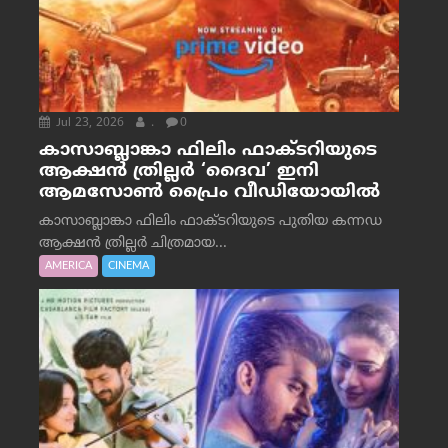
Jul 23, 2026
.
0
കാസാബ്ലാങ്കാ ഫിലിം ഫാക്ടറിയുടെ
ആക്ഷൻ ത്രില്ലർ ‘ദൈവ’ ഇനി
ആമസോൺ പ്രൈം വീഡിയോയിൽ
കാസാബ്ലാങ്കാ ഫിലിം ഫാക്ടറിയുടെ പുതിയ കന്നഡ
ആക്ഷൻ ത്രില്ലർ ചിത്രമായ...
AMERICA
CINEMA