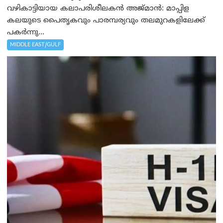
വഴികാട്ടിയായ കലാപരിശീലകൻ അജ്മാൻ: മാപ്പിള
കലയുടെ പൈതൃകവും പാരമ്പര്യവും തലമുറകളിലേക്ക്
പകർന്നു...
MIDDLE EAST/GULF