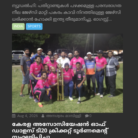
ന്യൂഡൽഹി: പതിറ്റാണ്ടുകൾ പഴക്കമുള്ള പരമ്പരാഗത
നീല ജേഴ്‌സി മാറ്റി പകരം കാവി നിറത്തിലുള്ള ജേഴ്‌സി
ധരിക്കാൻ ഹോക്കി ഇന്ത്യ തീരുമാനിച്ചു. ഓഗസ്റ്റ്...
INDIA
SPORTS
Aug 4, 2026
അനശ്വരം മാമ്പിള്ളി
0
കേരള അസോസിയേഷൻ ഓഫ്
ഡാളസ് ടി20 ക്രിക്കറ്റ് ടൂർണമെന്റ്
സംഘടിപ്പിച്ചു