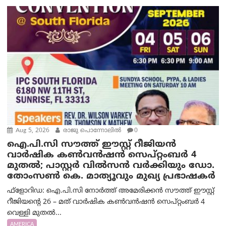
Aug 5, 2026
രാജു പൊന്നോലിൽ
0
ഐ.പി.സി സൗത്ത് ഈസ്റ്റ് റീജിയൻ
വാർഷിക കൺവൻഷൻ സെപ്റ്റംബർ 4
മുതൽ; പാസ്റ്റർ വിൽസൻ വർക്കിയും ഡോ.
തോംസൺ കെ. മാത്യൂവും മുഖ്യ പ്രഭാഷകർ
ഫ്ളോറിഡ: ഐ.പി.സി നോർത്ത് അമേരിക്കൻ സൗത്ത് ഈസ്റ്റ്
റീജിയന്റെ 26 – മത് വാർഷിക കൺവൻഷൻ സെപ്റ്റംബർ 4
വെള്ളി മുതൽ...
AMERICA