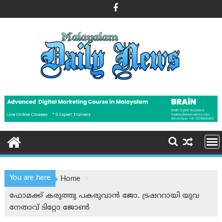
Skip
to
content
You are here
Home
ഫോമക്ക് കരുത്തു പകരുവാന്‍ ജോ. ട്രഷററായി യുവ
നേതാവ് ടിറ്റോ ജോണ്‍