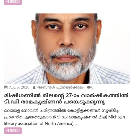
AMERICA
Aug 5, 2026
അബ്ദുൾ പുന്നയൂർക്കുളം
0
മിഷിഗണിൽ മിലന്റെ 27-ാം വാർഷികത്തിൽ
ടി.ഡി രാമകൃഷ്ണൻ പങ്കെടുക്കുന്നു
മലയാള നോവൽ ചരിത്രത്തിൽ കോളിളക്കങ്ങൾ സൃഷ്ടിച്ച
പ്രശസ്‌ത എഴുത്തുകാരൻ ടി.ഡി രാമകൃഷ്ണൻ മില( Michigan
literary association of North America)...
AMERICA