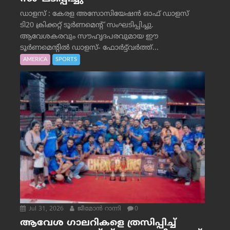
ഡാളസ് : കേരള അസോസിയേഷൻ ഓഫ് ഡാളസ്
ടി20 ക്രിക്കറ്റ് ടൂർണമെന്റ് സംഘടിപ്പിച്ചു.
ആവേശകരവും സൗഹൃദപരവുമായ ഈ
ടൂർണമെന്റിൽ ഡാളസ്- ഫോർട്ട്‌വര്‍ത്ത്...
AMERICA
SPORTS
Jul 31, 2026
ജീമോന്‍ റാന്നി
0
ആവേശ ഗാലറികളെ ത്രസിപ്പിച്ച്