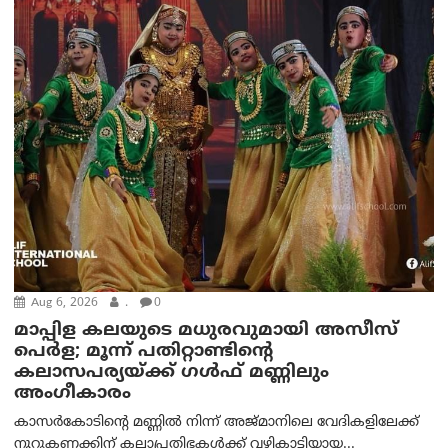
Aug 6, 2026
.
0
മാപ്പിള കലയുടെ മധുരവുമായി അസീസ്
പെർള; മൂന്ന് പതിറ്റാണ്ടിന്റെ
കലാസപര്യയ്ക്ക് ഗൾഫ് മണ്ണിലും
അംഗീകാരം
കാസർകോടിന്റെ മണ്ണിൽ നിന്ന് അജ്മാനിലെ വേദികളിലേക്ക്
നൂറുകണക്കിന് കലാപ്രതിഭകൾക്ക് വഴികാട്ടിയായ...