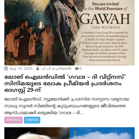
Aug 10, 2026
പി പി ചെറിയാൻ
0
ലോങ് ഐലൻഡിൽ ‘ഗവാഃ – ദി വിറ്റ്‌നസ്’
സിനിമയുടെ ലോക പ്രീമിയർ പ്രദർശനം
ഓഗസ്റ്റ് 29-ന്
ലോങ് ഐലൻഡ്, ന്യൂയോർക്ക്: പ്രശസ്ത സന്യാസ വര്യനായ
സാധു സുന്ദർ സിങ്ങിന്റെ കുടുംബാംഗങ്ങളുടെ ജീവിതത്തെ
ആസ്പദമാക്കി ഒരുക്കിയ ‘ഗവാഃ – ദി...
AMERICA
CINEMA