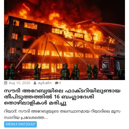
Aug 10, 2026
മുര്‍ഷിദ
0
സൗദി അറേബ്യയിലെ ഫാക്ടറിയിലുണ്ടായ
തീപിടുത്തത്തിൽ 16 ബംഗ്ലാദേശി
തൊഴിലാളികൾ മരിച്ചു
റിയാദ്: സൗദി അറേബ്യയുടെ തലസ്ഥാനമായ റിയാദിലെ മൂസ
സാനിയ പ്രദേശത്തെ...
MIDDLE EAST/GULF