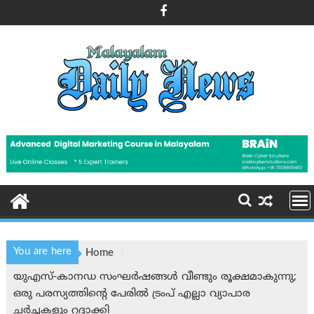
Skip
to
content
You are here
Home
യുഎസ്-കാനഡ സംഘർഷങ്ങൾ വീണ്ടും രൂക്ഷമാകുന്നു;
ഒരു പരസ്യത്തിന്റെ പേരിൽ ട്രംപ് എല്ലാ വ്യാപാര
ചർച്ചകളും റദ്ദാക്കി