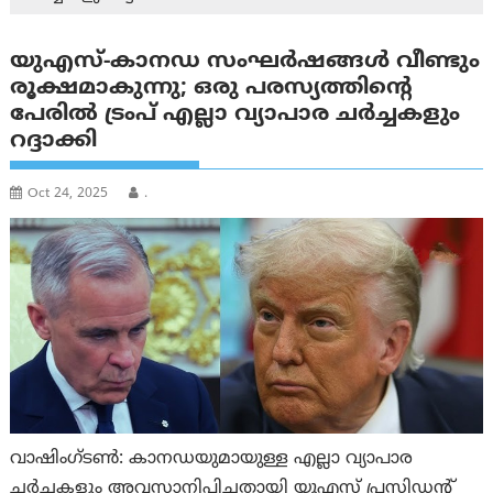
യുഎസ്-കാനഡ സംഘർഷങ്ങൾ വീണ്ടും
രൂക്ഷമാകുന്നു; ഒരു പരസ്യത്തിന്റെ
പേരിൽ ട്രംപ് എല്ലാ വ്യാപാര ചർച്ചകളും
റദ്ദാക്കി
Oct 24, 2025
.
വാഷിംഗ്ടണ്‍: കാനഡയുമായുള്ള എല്ലാ വ്യാപാര
ചർച്ചകളും അവസാനിപ്പിച്ചതായി യുഎസ് പ്രസിഡന്റ്