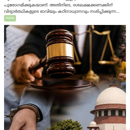
പുരോഗമിക്കുകയാണ്. അതിനിടെ, ദശലക്ഷക്കണക്കിന്
വിദ്യാർത്ഥികളുടെ ഭാവിയും കഠിനാധ്വാനവും നശിപ്പിക്കുന്ന...
INDIA