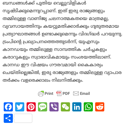
ബന്ധങ്ങൾക്ക് പുതിയ വെല്ലുവിളികൾ
സൃഷ്ടിക്കുമെന്നുറപ്പാണ്. ഇത് ഇരു രാജ്യങ്ങളും
തമ്മിലുള്ള വാണിജ്യ ചലനാത്മകതയെ മാത്രമല്ല,
വ്യവസായത്തിനും കയറ്റുമതിക്കാർക്കും ഗുരുതരമായ
പ്രത്യാഘാതങ്ങൾ ഉണ്ടാക്കുമെന്നും വിദഗ്ദ്ധർ പറയുന്നു.
ട്രംപിന്റെ പ്രഖ്യാപനത്തെത്തുടർന്ന്, യുഎസും
കാനഡയും തമ്മിലുള്ള സാമ്പത്തിക ചർച്ചകളും
കരാറുകളും സ്വാഭാവികമായും സംശയത്തിലാണ്.
കാനഡ ഈ വിഷയം ഗൗരവമായി കൈകാര്യം
ചെയ്തില്ലെങ്കിൽ, ഇരു രാജ്യങ്ങളും തമ്മിലുള്ള വ്യാപാര
തർക്കം വളരെക്കാലം നിലനിൽക്കും.
Fa
T
Pi
M
Vi
W
Li
W
R
ce
w
nt
es
b
e
n
h
e
S
b
itt
er
sa
er
C
ke
at
d
h