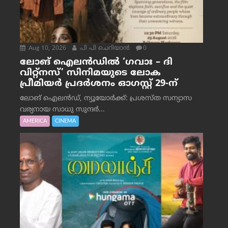
Aug 10, 2026
പി പി ചെറിയാൻ
0
ലോങ് ഐലൻഡിൽ ‘ഗവാഃ – ദി
വിറ്റ്‌നസ്’ സിനിമയുടെ ലോക
പ്രീമിയർ പ്രദർശനം ഓഗസ്റ്റ് 29-ന്
ലോങ് ഐലൻഡ്, ന്യൂയോർക്ക്: പ്രശസ്ത സന്യാസ
വര്യനായ സാധു സുന്ദർ...
AMERICA
CINEMA