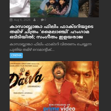
Aug 6, 2026
.
0
കാസാബ്ലാങ്കാ ഫിലിം ഫാക്ടറിയുടെ
തമിഴ് ചിത്രം ‘മൈലാഞ്ചി’ ഹംഗാമ
ഒടിടിയിൽ; സംഗീതം ഇളയരാജ
കാസാബ്ലാങ്കാ ഫിലിം ഫാക്ടറി വിതരണം ചെയ്യുന്ന
പുതിയ തമിഴ് റൊമാന്റിക്...
CINEMA