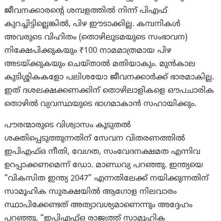
ജീവനക്കാരന്റെ ശമ്പളത്തിൽ നിന്ന് പിഎഫ്
കുറച്ചിട്ടില്ലെങ്കിൽ, പിഴ ഈടാക്കില്ല. കമ്പനികൾ
അവരുടെ വിഹിതം (തൊഴിലുടമയുടെ സംഭാവന)
നിക്ഷേപിക്കുകയും ₹100 നാമമാത്രമായ പിഴ
അടയ്ക്കുകയും ചെയ്താൽ മതിയാകും. മുൻകാല
കുടിശ്ശികകളോ പലിശയോ ജീവനക്കാർക്ക് ഭാരമാകില്ല.
ഇത് ദശലക്ഷക്കണക്കിന് തൊഴിലാളികളെ ഔപചാരിക
തൊഴിൽ വ്യവസ്ഥയുടെ ഭാഗമാകാൻ സഹായിക്കും.
പൗരന്മാരുടെ വിശ്വാസം കൂടുതൽ
ശക്തിപ്പെടുത്തുന്നതിന് സേവന വിതരണത്തിൽ
ഇപിഎഫ്ഒ നീതി, വേഗത, സംവേദനക്ഷമത എന്നിവ
ഉറപ്പാക്കണമെന്ന് ഡോ. മാണ്ഡവ്യ പറഞ്ഞു. ഇന്ത്യയെ
“വികസിത ഇന്ത്യ 2047” എന്നതിലേക്ക് നയിക്കുന്നതിന്
സാമൂഹിക സുരക്ഷയിൽ ആഗോള നിലവാരം
സ്ഥാപിക്കേണ്ടത് അത്യാവശ്യമാണെന്നും അദ്ദേഹം
പറഞ്ഞു. “ഇപിഎഫ്ഒ രാജ്യത്ത് സാമൂഹിക