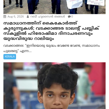
Aug 6, 2026
റബീ ഹുസൈന്‍ തങ്ങള്‍
0
സമാധാനത്തിന് കൈകോർത്ത്
കുരുന്നുകൾ; വടക്കാങ്ങര ടാലന്റ് പബ്ലിക്
സ്കൂളിൽ ഹിരോഷിമാ ദിനാചരണവും
യുദ്ധവിരുദ്ധ റാലിയും
വടക്കാങ്ങര: “ഇനിയൊരു യുദ്ധം വേണ്ടേ വേണ്ട, സമാധാനം
പുലരട്ടെ” എന്ന...
KERALA