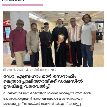
Aug 6, 2026
നവീൻ മാത്യു
0
ഡോ. എബ്രഹാം മാർ സെറാഫിം
മെത്രാപ്പോലീത്തായ്ക്ക് ഡാലസിൽ
ഊഷ്മള വരവേൽപ്പ്
ഡാലസ്: മലങ്കര ഓർത്തഡോക്സ് സഭയുടെ തുമ്പമൺ
ഭദ്രാസനാധ്യക്ഷൻ ഡോ.എബ്രഹാം മാർ സെറാഫിം
മെത്രാപ്പോലീത്തായ്ക്ക് ഡാലസ് ഡിഎഫ്ഡബ്ള്യു