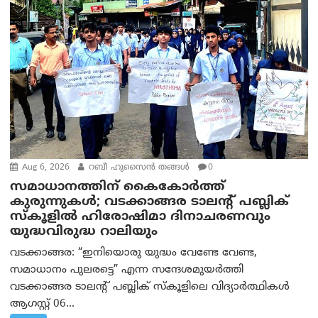
Aug 6, 2026
റബീ ഹുസൈന്‍ തങ്ങള്‍
0
സമാധാനത്തിന് കൈകോർത്ത്
കുരുന്നുകൾ; വടക്കാങ്ങര ടാലന്റ് പബ്ലിക്
സ്കൂളിൽ ഹിരോഷിമാ ദിനാചരണവും
യുദ്ധവിരുദ്ധ റാലിയും
വടക്കാങ്ങര: “ഇനിയൊരു യുദ്ധം വേണ്ടേ വേണ്ട,
സമാധാനം പുലരട്ടെ” എന്ന സന്ദേശമുയർത്തി
വടക്കാങ്ങര ടാലന്റ് പബ്ലിക് സ്കൂളിലെ വിദ്യാർത്ഥികൾ
ആഗസ്റ്റ് 06...