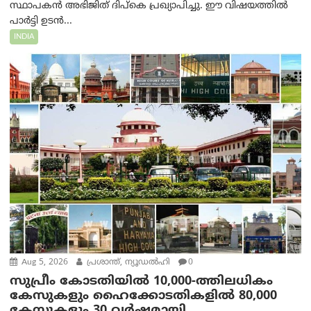
സ്ഥാപകൻ അഭിജിത് ദിപ്കെ പ്രഖ്യാപിച്ചു. ഈ വിഷയത്തിൽ
പാർട്ടി ഉടൻ...
INDIA
Aug 5, 2026
പ്രശാന്ത്, ന്യൂഡല്‍ഹി
0
സുപ്രീം കോടതിയിൽ 10,000-ത്തിലധികം
കേസുകളും ഹൈക്കോടതികളിൽ 80,000
കേസുകളും 30 വർഷമായി