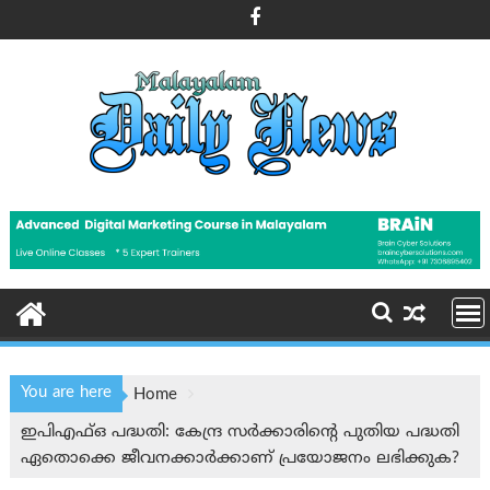
Skip
to
content
You are here
Home
ഇപിഎഫ്ഒ പദ്ധതി: കേന്ദ്ര സര്‍ക്കാരിന്റെ പുതിയ പദ്ധതി
ഏതൊക്കെ ജീവനക്കാർക്കാണ് പ്രയോജനം ലഭിക്കുക?