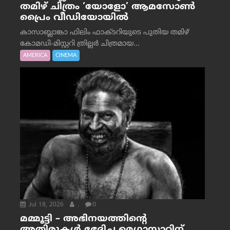
തമിഴ് ചിത്രം ‘യോളോ’ ആമസോൺ
പ്രൈം വീഡിയോയിൽ
കാസാബ്ലാങ്കാ ഫിലിം ഫാക്ടറിയുടെ പുതിയ തമിഴ്
കോമഡി-മിസ്റ്ററി ത്രില്ലർ ചിത്രമായ...
AMERICA
CINEMA
Jul 18, 2026
.
0
മമ്മൂട്ടി – അഭിനയത്തിന്റെ
അതിരുകൾ ഭേദിച്ച മെഗാസ്റ്റാറിന്