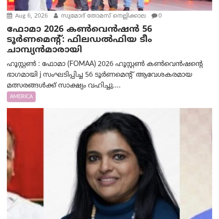
Aug 6, 2026
സുമോദ് തോമസ് നെല്ലിക്കാല
0
ഫോമാ 2026 കൺവെൻഷൻ 56
ടൂർണമെന്റ്: ഫിലഡൽഫിയ ടീം
ചാമ്പ്യൻമാരായി
ഹൂസ്റ്റൺ : ഫോമാ (FOMAA) 2026 ഹൂസ്റ്റൺ കൺവെൻഷന്റെ
ഭാഗമായി j സംഘടിപ്പിച്ച 56 ടൂർണമെന്റ് ആവേശകരമായ
മത്സരങ്ങൾക്ക് സാക്ഷ്യം വഹിച്ചു....
AMERICA