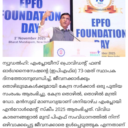
ന്യൂഡൽഹി: എംപ്ലോയീസ് പ്രൊവിഡന്റ് ഫണ്ട്
ഓർഗനൈസേഷന്റെ (ഇപിഎഫ്ഒ) 73-ാമത് സ്ഥാപക
ദിനത്തോടനുബന്ധിച്ച്, ജീവനക്കാർക്കും
തൊഴിലുടമകൾക്കുമായി കേന്ദ്ര സർക്കാർ ഒരു പുതിയ
സംരംഭം ആരംഭിച്ചു. കേന്ദ്ര തൊഴിൽ, തൊഴിൽ മന്ത്രി
ഡോ. മൻസുഖ് മാണ്ഡവ്യയാണ് ശനിയാഴ്ച എംപ്ലോയി
എൻറോൾമെന്റ് സ്കീം 2025 ആരംഭിച്ചത്. വിവിധ
കാരണങ്ങളാൽ മുമ്പ് പിഎഫ് സംവിധാനത്തിൽ നിന്ന്
ഒഴിവാക്കപ്പെട്ട ജീവനക്കാരെ ഉൾപ്പെടുത്തുക എന്നതാണ്