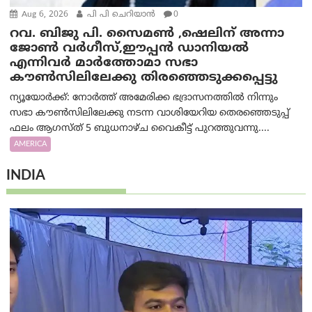
Aug 6, 2026
പി പി ചെറിയാൻ
0
റവ. ബിജു പി. സൈമൺ ,ഷെലിന് അന്നാ
ജോൺ വർഗീസ്,ഈപ്പൻ ഡാനിയൽ
എന്നിവർ മാർത്തോമാ സഭാ
കൗൺസിലിലേക്കു തിരഞ്ഞെടുക്കപ്പെട്ടു
ന്യൂയോർക്ക്: നോർത്ത് അമേരിക്ക ഭദ്രാസനത്തിൽ നിന്നും
സഭാ കൗൺസിലിലേക്കു നടന്ന വാശിയേറിയ തെരഞ്ഞെടുപ്പ്
ഫലം ആഗസ്ത് 5 ബുധനാഴ്ച വൈകീട്ട് പുറത്തുവന്നു....
AMERICA
INDIA