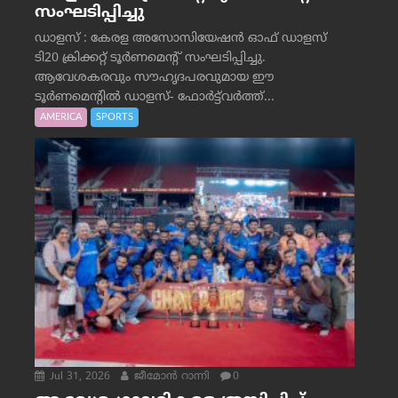
സംഘടിപ്പിച്ചു
ഡാളസ് : കേരള അസോസിയേഷൻ ഓഫ് ഡാളസ്
ടി20 ക്രിക്കറ്റ് ടൂർണമെന്റ് സംഘടിപ്പിച്ചു.
ആവേശകരവും സൗഹൃദപരവുമായ ഈ
ടൂർണമെന്റിൽ ഡാളസ്- ഫോർട്ട്‌വര്‍ത്ത്...
AMERICA
SPORTS
Jul 31, 2026
ജീമോന്‍ റാന്നി
0