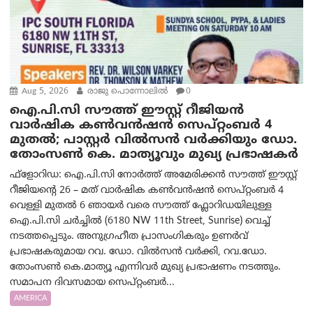
Aug 5, 2026
രാജു പൊന്നോലിൽ
0
ഐ.പി.സി സൗത്ത് ഈസ്റ്റ് റീജിയൻ
വാർഷിക കൺവൻഷൻ സെപ്റ്റംബർ 4
മുതൽ; പാസ്റ്റർ വിൽസൻ വർക്കിയും ഡോ.
തോംസൺ കെ. മാത്യൂവും മുഖ്യ പ്രഭാഷകർ
ഫ്ളോറിഡ: ഐ.പി.സി നോർത്ത് അമേരിക്കൻ സൗത്ത് ഈസ്റ്റ്
റീജിയന്റെ 26 – മത് വാർഷിക കൺവൻഷൻ സെപ്റ്റംബർ 4
വെള്ളി മുതൽ 6 ഞായർ വരെ സൗത്ത് ഫ്ലോറിഡയിലുള്ള
ഐ.പി.സി ചർച്ചിൽ (6180 NW 11th Street, Sunrise) വെച്ച്
നടത്തപ്പെടും. അനുഗ്രഹീത പ്രാസംഗികരും ഉണർവ്
പ്രഭാഷകരുമായ റവ. ഡോ. വിൽസൻ വർക്കി, റവ.ഡോ.
തോംസൺ കെ.മാത്യൂ എന്നിവർ മുഖ്യ പ്രഭാഷണം നടത്തും.
സമാപന ദിവസമായ സെപ്റ്റംബർ...
AMERICA