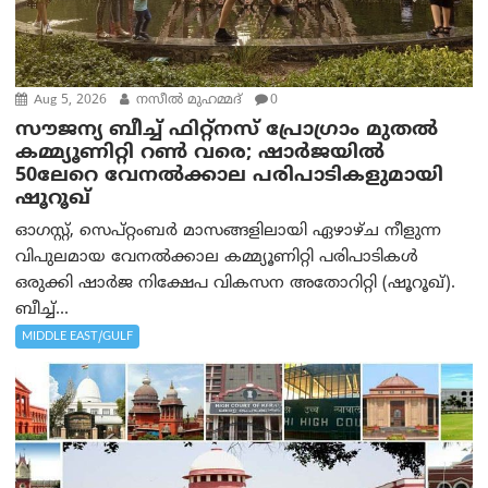
Aug 5, 2026
നസീല്‍ മുഹമ്മദ്
0
സൗജന്യ ബീച്ച് ഫിറ്റ്നസ് പ്രോ​ഗ്രാം മുതൽ
കമ്മ്യൂണിറ്റി റൺ വരെ; ഷാർജയിൽ
50ലേറെ വേനൽക്കാല പരിപാടികളുമായി
ഷൂറൂഖ്
ഓഗസ്റ്റ്, സെപ്റ്റംബർ മാസങ്ങളിലായി ഏഴാഴ്ച നീളുന്ന
വിപുലമായ വേനൽക്കാല കമ്മ്യൂണിറ്റി പരിപാടികൾ
ഒരുക്കി ഷാർജ നിക്ഷേപ വികസന അതോറിറ്റി (ഷൂറൂഖ്).
ബീച്ച്...
MIDDLE EAST/GULF