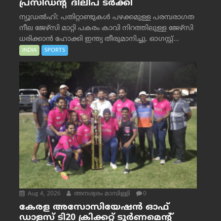
പ്രസിഡന്റ് ദിലീപ് ടര്‍ക്കി
ന്യൂഡൽഹി: പതിറ്റാണ്ടുകൾ പഴക്കമുള്ള പരമ്പരാഗത
നീല ജേഴ്‌സി മാറ്റി പകരം കാവി നിറത്തിലുള്ള ജേഴ്‌സി
ധരിക്കാൻ ഹോക്കി ഇന്ത്യ തീരുമാനിച്ചു. ഓഗസ്റ്റ്...
INDIA
SPORTS
Aug 4, 2026
അനശ്വരം മാമ്പിള്ളി
0
കേരള അസോസിയേഷൻ ഓഫ്
ഡാളസ് ടി20 ക്രിക്കറ്റ് ടൂർണമെന്റ്