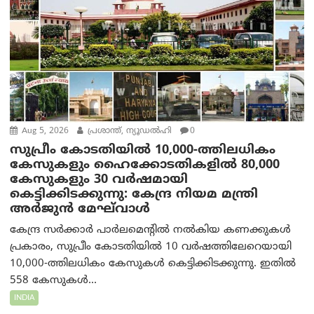
Aug 5, 2026
പ്രശാന്ത്, ന്യൂഡല്‍ഹി
0
സുപ്രീം കോടതിയിൽ 10,000-ത്തിലധികം
കേസുകളും ഹൈക്കോടതികളിൽ 80,000
കേസുകളും 30 വർഷമായി
കെട്ടിക്കിടക്കുന്നു: കേന്ദ്ര നിയമ മന്ത്രി
അര്‍ജുന്‍ മേഘ്‌വാള്‍
കേന്ദ്ര സർക്കാർ പാർലമെന്റിൽ നൽകിയ കണക്കുകൾ
പ്രകാരം, സുപ്രീം കോടതിയിൽ 10 വർഷത്തിലേറെയായി
10,000-ത്തിലധികം കേസുകൾ കെട്ടിക്കിടക്കുന്നു. ഇതിൽ
558 കേസുകൾ...
INDIA