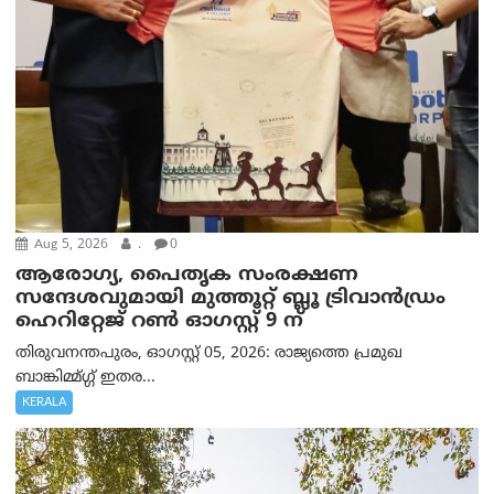
Aug 5, 2026
.
0
ആരോഗ്യ, പൈതൃക സംരക്ഷണ
സന്ദേശവുമായി മുത്തൂറ്റ് ബ്ലൂ ട്രിവാൻഡ്രം
ഹെറിറ്റേജ് റൺ ഓഗസ്റ്റ് 9 ന്
തിരുവനന്തപുരം, ഓഗസ്റ്റ് 05, 2026: രാജ്യത്തെ പ്രമുഖ
ബാങ്കിമ്മ്ഗ്ഗ് ഇതര...
KERALA