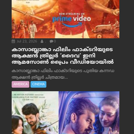
Jul 23, 2026
.
0
കാസാബ്ലാങ്കാ ഫിലിം ഫാക്ടറിയുടെ
ആക്ഷൻ ത്രില്ലർ ‘ദൈവ’ ഇനി
ആമസോൺ പ്രൈം വീഡിയോയിൽ
കാസാബ്ലാങ്കാ ഫിലിം ഫാക്ടറിയുടെ പുതിയ കന്നഡ
ആക്ഷൻ ത്രില്ലർ ചിത്രമായ...
AMERICA
CINEMA