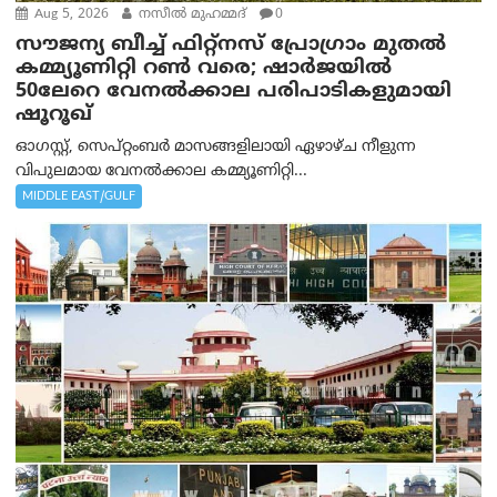
Aug 5, 2026
നസീല്‍ മുഹമ്മദ്
0
സൗജന്യ ബീച്ച് ഫിറ്റ്നസ് പ്രോ​ഗ്രാം മുതൽ
കമ്മ്യൂണിറ്റി റൺ വരെ; ഷാർജയിൽ
50ലേറെ വേനൽക്കാല പരിപാടികളുമായി
ഷൂറൂഖ്
ഓഗസ്റ്റ്, സെപ്റ്റംബർ മാസങ്ങളിലായി ഏഴാഴ്ച നീളുന്ന
വിപുലമായ വേനൽക്കാല കമ്മ്യൂണിറ്റി...
MIDDLE EAST/GULF