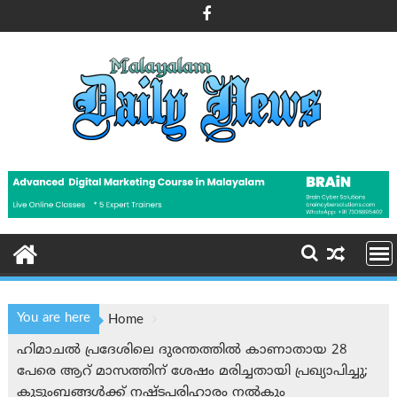
Skip
to
content
You are here
Home
ഹിമാചൽ പ്രദേശിലെ ദുരന്തത്തിൽ കാണാതായ 28
പേരെ ആറ് മാസത്തിന് ശേഷം മരിച്ചതായി പ്രഖ്യാപിച്ചു;
കുടുംബങ്ങൾക്ക് നഷ്ടപരിഹാരം നൽകും