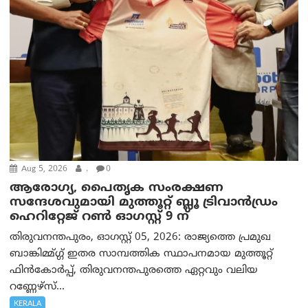
Aug 5, 2026
.
0
ആരോഗ്യ, പൈതൃക സംരക്ഷണ
സന്ദേശവുമായി മുത്തൂറ്റ് ബ്ലൂ ട്രിവാൻഡ്രം
ഹെറിറ്റേജ് റൺ ഓഗസ്റ്റ് 9 ന്
തിരുവനന്തപുരം, ഓഗസ്റ്റ് 05, 2026: രാജ്യത്തെ പ്രമുഖ
ബാങ്കിമ്മ്ഗ്ഗ് ഇതര സാമ്പത്തിക സ്ഥാപനമായ മുത്തൂറ്റ്
ഫിൻകോർപ്പ്, തിരുവനന്തപുരത്തെ ഏറ്റവും വലിയ
റണ്ണേഴ്‌സ്...
KERALA