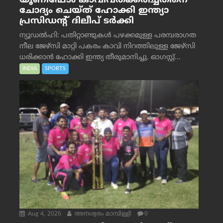
യൂണിഫോം കാവിവത്ക്കരിച്ചതിനെ
ചോദ്യം ചെയ്ത് ഹോക്കി ഇന്ത്യാ
പ്രസിഡന്റ് ദിലീപ് ടര്‍ക്കി
ന്യൂഡൽഹി: പതിറ്റാണ്ടുകൾ പഴക്കമുള്ള പരമ്പരാഗത
നീല ജേഴ്‌സി മാറ്റി പകരം കാവി നിറത്തിലുള്ള ജേഴ്‌സി
ധരിക്കാൻ ഹോക്കി ഇന്ത്യ തീരുമാനിച്ചു. ഓഗസ്റ്റ്...
INDIA
SPORTS
Aug 4, 2026
അനശ്വരം മാമ്പിള്ളി
0