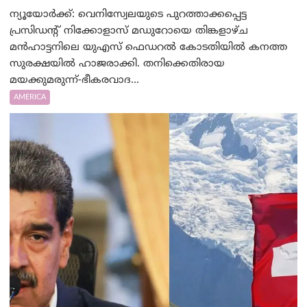
ന്യൂയോർക്ക്: വെനിസ്വേലയുടെ പുറത്താക്കപ്പെട്ട
പ്രസിഡന്റ് നിക്കോളാസ് മഡുറോയെ തിങ്കളാഴ്ച
മന്‍‌ഹാട്ടനിലെ യുഎസ് ഫെഡറൽ കോടതിയിൽ കനത്ത
സുരക്ഷയിൽ ഹാജരാക്കി. തനിക്കെതിരായ
മയക്കുമരുന്ന്-ഭീകരവാദ...
AMERICA