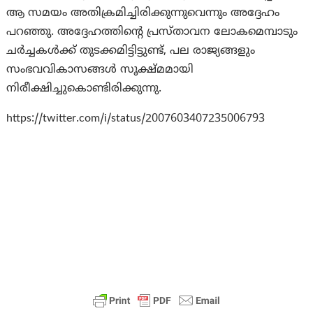
ആ സമയം അതിക്രമിച്ചിരിക്കുന്നുവെന്നും അദ്ദേഹം
പറഞ്ഞു. അദ്ദേഹത്തിന്റെ പ്രസ്താവന ലോകമെമ്പാടും
ചർച്ചകൾക്ക് തുടക്കമിട്ടിട്ടുണ്ട്, പല രാജ്യങ്ങളും
സംഭവവികാസങ്ങൾ സൂക്ഷ്മമായി
നിരീക്ഷിച്ചുകൊണ്ടിരിക്കുന്നു.
https://twitter.com/i/status/2007603407235006793