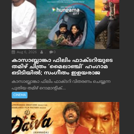
Aug 6, 2026
.
0
കാസാബ്ലാങ്കാ ഫിലിം ഫാക്ടറിയുടെ
തമിഴ് ചിത്രം ‘മൈലാഞ്ചി’ ഹംഗാമ
ഒടിടിയിൽ; സംഗീതം ഇളയരാജ
കാസാബ്ലാങ്കാ ഫിലിം ഫാക്ടറി വിതരണം ചെയ്യുന്ന
പുതിയ തമിഴ് റൊമാന്റിക്...
CINEMA