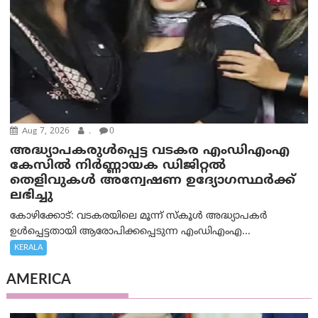
Aug 7, 2026
.
0
അദ്ധ്യാപകരുള്‍പ്പെട്ട വടകര എംഡി‌എം‌എ
കേസില്‍ നിര്‍ണ്ണായക ഡിജിറ്റല്‍
തെളിവുകള്‍ അന്വേഷണ ഉദ്യോഗസ്ഥര്‍ക്ക്
ലഭിച്ചു
കോഴിക്കോട്: വടകരയിലെ മൂന്ന് സ്കൂൾ അദ്ധ്യാപകർ
ഉൾപ്പെട്ടതായി ആരോപിക്കപ്പെടുന്ന എംഡിഎംഎ...
KERALA
AMERICA