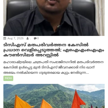
Aug 7, 2026
.
0
ടിസിഎസ് മതപരിവർത്തന കേസിൽ
പ്രധാന വെളിപ്പെടുത്തൽ; എഐഎംഐഎം
കൗൺസിലർ അറസ്റ്റിൽ
മഹാരാഷ്ട്രയിലെ ഛത്രപതി സംഭാജിനഗറിൽ മതപരിവർത്തന
കേസിൽ ഉൾപ്പെട്ട മുൻ ടിസിഎസ് ജീവനക്കാരി നിദ ഖാന്
അഭയം നൽകിയെന്ന ഗുരുതരമായ കുറ്റം നേരിടുന്ന...
INDIA