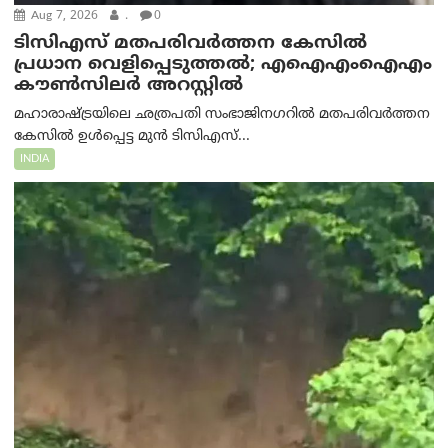
Aug 7, 2026
.
0
ടിസിഎസ് മതപരിവർത്തന കേസിൽ
പ്രധാന വെളിപ്പെടുത്തൽ; എഐഎംഐഎം
കൗൺസിലർ അറസ്റ്റിൽ
മഹാരാഷ്ട്രയിലെ ഛത്രപതി സംഭാജിനഗറിൽ മതപരിവർത്തന
കേസിൽ ഉൾപ്പെട്ട മുൻ ടിസിഎസ്...
INDIA