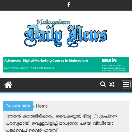
Skip
to
content
You are here
Home
“ഞാൻ കാത്തിരിക്കാം, വൈകരുത്, ഭീരു…”: ട്രംപിനെ
പരസ്യമായി വെല്ലുവിളിച്ച് മഡുറോ; പഴയ വീഡിയോ
പങ്കുവെച്ച് വൈറ്റ് ഹൗസ്