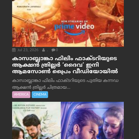
Jul 23, 2026
.
0
കാസാബ്ലാങ്കാ ഫിലിം ഫാക്ടറിയുടെ
ആക്ഷൻ ത്രില്ലർ ‘ദൈവ’ ഇനി
ആമസോൺ പ്രൈം വീഡിയോയിൽ
കാസാബ്ലാങ്കാ ഫിലിം ഫാക്ടറിയുടെ പുതിയ കന്നഡ
ആക്ഷൻ ത്രില്ലർ ചിത്രമായ...
AMERICA
CINEMA