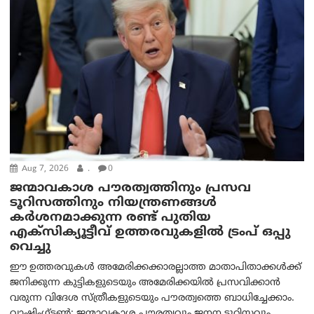
Aug 7, 2026
.
0
ജന്മാവകാശ പൗരത്വത്തിനും പ്രസവ
ടൂറിസത്തിനും നിയന്ത്രണങ്ങൾ
കർശനമാക്കുന്ന രണ്ട് പുതിയ
എക്സിക്യൂട്ടീവ് ഉത്തരവുകളിൽ ട്രംപ് ഒപ്പു
വെച്ചു
ഈ ഉത്തരവുകൾ അമേരിക്കക്കാരല്ലാത്ത മാതാപിതാക്കൾക്ക്
ജനിക്കുന്ന കുട്ടികളുടെയും അമേരിക്കയിൽ പ്രസവിക്കാൻ
വരുന്ന വിദേശ സ്ത്രീകളുടെയും പൗരത്വത്തെ ബാധിച്ചേക്കാം.
വാഷിംഗ്ടണ്‍: ജന്മാവകാശ പൗരത്വവും ജനന ടൂറിസവും