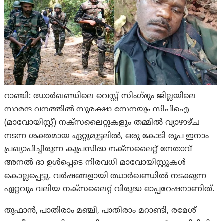
റാഞ്ചി: ഝാർഖണ്ഡിലെ വെസ്റ്റ് സിംഗ്ഭും ജില്ലയിലെ
സാരന്ദ വനത്തിൽ സുരക്ഷാ സേനയും സിപിഐ
(മാവോയിസ്റ്റ്) നക്സലൈറ്റുകളും തമ്മിൽ വ്യാഴാഴ്ച
നടന്ന ശക്തമായ ഏറ്റുമുട്ടലില്‍, ഒരു കോടി രൂപ ഇനാം
പ്രഖ്യാപിച്ചിരുന്ന കുപ്രസിദ്ധ നക്സലൈറ്റ് നേതാവ്
അനൽ ദാ ഉൾപ്പെടെ നിരവധി മാവോയിസ്റ്റുകൾ
കൊല്ലപ്പെട്ടു. വർഷങ്ങളായി ഝാർഖണ്ഡിൽ നടക്കുന്ന
ഏറ്റവും വലിയ നക്സലൈറ്റ് വിരുദ്ധ ഓപ്പറേഷനാണിത്.
തൂഫാൻ, പാതിരാം മഞ്ചി, പാതിരാം മറാണ്ടി, രമേശ്