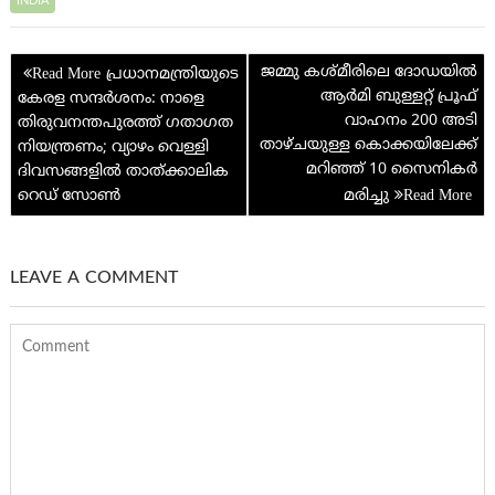
o
er
es
g
h
dI
s
di
ar
INDIA
o
t
e
at
n
A
t
e
Post
k
p
ജമ്മു കശ്മീരിലെ ദോഡയിൽ
പ്രധാനമന്ത്രിയുടെ
navigation
ആർമി ബുള്ളറ്റ് പ്രൂഫ്
കേരള സന്ദര്‍ശനം: നാളെ
p
വാഹനം 200 അടി
തിരുവനന്തപുരത്ത് ഗതാഗത
താഴ്ചയുള്ള കൊക്കയിലേക്ക്
നിയന്ത്രണം; വ്യാഴം വെള്ളി
മറിഞ്ഞ് 10 സൈനികർ
ദിവസങ്ങളില്‍ താത്ക്കാലിക
റെഡ് സോണ്‍
മരിച്ചു
LEAVE A COMMENT