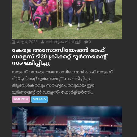
Aug 4, 2026
അനശ്വരം മാമ്പിള്ളി
0
കേരള അസോസിയേഷൻ ഓഫ്
ഡാളസ് ടി20 ക്രിക്കറ്റ് ടൂർണമെന്റ്
സംഘടിപ്പിച്ചു
ഡാളസ് : കേരള അസോസിയേഷൻ ഓഫ് ഡാളസ്
ടി20 ക്രിക്കറ്റ് ടൂർണമെന്റ് സംഘടിപ്പിച്ചു.
ആവേശകരവും സൗഹൃദപരവുമായ ഈ
ടൂർണമെന്റിൽ ഡാളസ്- ഫോർട്ട്‌വര്‍ത്ത്...
AMERICA
SPORTS