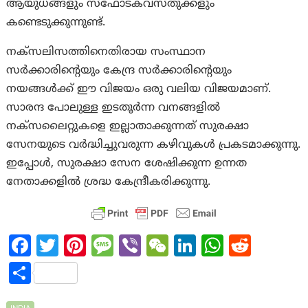
ആയുധങ്ങളും സ്‌ഫോടകവസ്തുക്കളും
കണ്ടെടുക്കുന്നുണ്ട്.
നക്‌സലിസത്തിനെതിരായ സംസ്ഥാന
സർക്കാരിന്റെയും കേന്ദ്ര സർക്കാരിന്റെയും
നയങ്ങൾക്ക് ഈ വിജയം ഒരു വലിയ വിജയമാണ്.
സാരന്ദ പോലുള്ള ഇടതൂർന്ന വനങ്ങളിൽ
നക്‌സലൈറ്റുകളെ ഇല്ലാതാക്കുന്നത് സുരക്ഷാ
സേനയുടെ വർദ്ധിച്ചുവരുന്ന കഴിവുകൾ പ്രകടമാക്കുന്നു.
ഇപ്പോൾ, സുരക്ഷാ സേന ശേഷിക്കുന്ന ഉന്നത
നേതാക്കളിൽ ശ്രദ്ധ കേന്ദ്രീകരിക്കുന്നു.
Fa
T
Pi
M
Vi
W
Li
W
R
ce
w
nt
es
b
e
n
h
e
S
b
itt
er
sa
er
C
ke
at
d
h