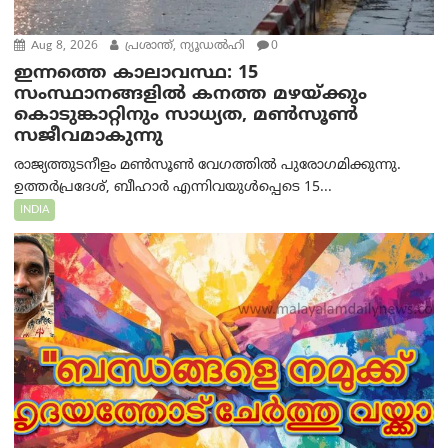
Aug 8, 2026
പ്രശാന്ത്, ന്യൂഡല്‍ഹി
0
ഇന്നത്തെ കാലാവസ്ഥ: 15
സംസ്ഥാനങ്ങളിൽ കനത്ത മഴയ്ക്കും
കൊടുങ്കാറ്റിനും സാധ്യത, മൺസൂൺ
സജീവമാകുന്നു
രാജ്യത്തുടനീളം മൺസൂൺ വേഗത്തിൽ പുരോഗമിക്കുന്നു.
ഉത്തർപ്രദേശ്, ബീഹാർ എന്നിവയുൾപ്പെടെ 15...
INDIA