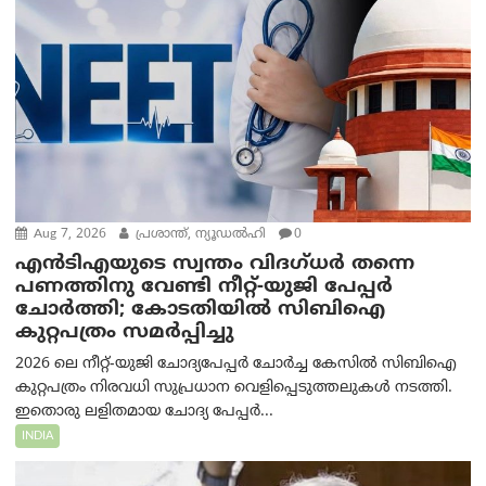
Aug 7, 2026
പ്രശാന്ത്, ന്യൂഡല്‍ഹി
0
എൻ‌ടി‌എയുടെ സ്വന്തം വിദഗ്ധർ തന്നെ
പണത്തിനു വേണ്ടി നീറ്റ്-യു‌ജി പേപ്പർ
ചോർത്തി; കോടതിയില്‍ സിബിഐ
കുറ്റപത്രം സമര്‍പ്പിച്ചു
2026 ലെ നീറ്റ്-യുജി ചോദ്യപേപ്പർ ചോർച്ച കേസിൽ സിബിഐ
കുറ്റപത്രം നിരവധി സുപ്രധാന വെളിപ്പെടുത്തലുകൾ നടത്തി.
ഇതൊരു ലളിതമായ ചോദ്യ പേപ്പർ...
INDIA