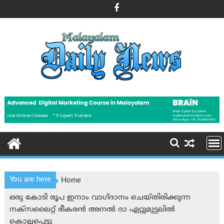
Skip
to
content
You are here
Home
ഒരു കോടി രൂപ ഇനാം വാഗ്ദാനം ചെയ്തിരിക്കുന്ന
നക്സലൈറ്റ് ഭീകരന്‍ അനൽ ദാ ഏറ്റുമുട്ടലില്‍
കൊല്ലപ്പെട്ടു