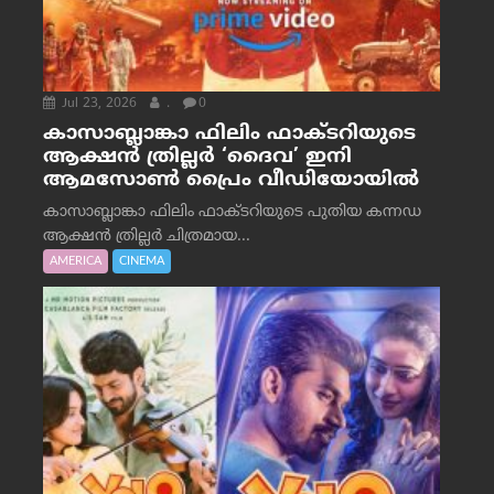
Jul 23, 2026
.
0
കാസാബ്ലാങ്കാ ഫിലിം ഫാക്ടറിയുടെ
ആക്ഷൻ ത്രില്ലർ ‘ദൈവ’ ഇനി
ആമസോൺ പ്രൈം വീഡിയോയിൽ
കാസാബ്ലാങ്കാ ഫിലിം ഫാക്ടറിയുടെ പുതിയ കന്നഡ
ആക്ഷൻ ത്രില്ലർ ചിത്രമായ...
AMERICA
CINEMA