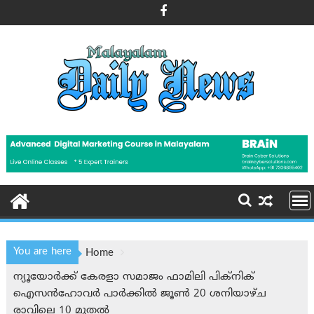
Skip
to
content
You are here
Home
ന്യൂയോർക്ക് കേരളാ സമാജം ഫാമിലി പിക്‌നിക്
ഐസന്‍‌ഹോവര്‍ പാർക്കിൽ ജൂൺ 20 ശനിയാഴ്ച
രാവിലെ 10 മുതൽ