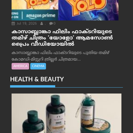
Jul 19, 2026
.
0
കാസാബ്ലാങ്കാ ഫിലിം ഫാക്ടറിയുടെ
തമിഴ് ചിത്രം ‘യോളോ’ ആമസോൺ
പ്രൈം വീഡിയോയിൽ
കാസാബ്ലാങ്കാ ഫിലിം ഫാക്ടറിയുടെ പുതിയ തമിഴ്
കോമഡി-മിസ്റ്ററി ത്രില്ലർ ചിത്രമായ...
AMERICA
CINEMA
HEALTH & BEAUTY