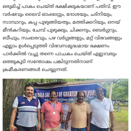
ഒരുമിച്ച് പാകം ചെയ്ത് ഭക്ഷിക്കുകയാണ് പതിവ്. ഈ
വർഷവും ലൈവ് ഓംലെറ്റും, ദോശയും, ചട്നിയും,
സാമ്പാറും, കപ്പ പുഴുങ്ങിയതും, മത്തിക്കറിയും, നെയ്
മീൻകറിയും, ചേമ്പ് പുഴുക്കും, ചിക്കനും, ബെർഗ്ഗറും,
ബീഫും, സംഭാരവും, പഴ വർഗ്ഗങ്ങളും, മറ്റ് വിഭവങ്ങളും
എല്ലാം ഉൾപ്പെടുത്തി വിഭവസമൃദ്ധമായ ഭക്ഷണം
പാർക്കിൽ വച്ചു തന്നെ പാചകം ചെയ്ത് എല്ലാവരും
ഒത്തുകൂടി സന്തോഷം പങ്കിടുന്നതിനാണ്
ക്രമീകരണങ്ങൾ ചെയ്യുന്നത്.