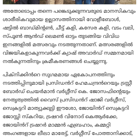
അതോടൊപ്പം തന്നെ പങ്കെടുക്കുന്നവരുടെ മാനസികവും
ശാരീരികവുമായ ഉല്ലാസത്തിനായി വോളീബോൾ,
ഷട്ടിൽ ബാഡ്‌മിന്റൺ, ചീട്ട് കളി, കസേര കളി, വടം വലി,
സ്‌പൂൺ ആൻഡ് ലെമൺ ഓട്ടം തുടങ്ങിയ വിവിധ
ഇനങ്ങളിൽ മത്സരവും നടത്തുന്നതാണ്. മത്സരങ്ങളിൽ
വിജയികളാകുന്നവർക്ക് ക്യാഷ് അവാർഡ് സമ്മനമായി
നൽകുന്നതിനും ക്രമീകരണങ്ങൾ ചെയ്യുന്നു.
പിക്‌നിക്കിൻറെ സുഗമമായ ഏകോപനത്തിനും
നടത്തിപ്പിനുമായി പ്രസിഡൻറ് ഹേമചന്ദ്രൻറെയും ട്രസ്റ്റീ
ബോർഡ് ചെയർമാൻ വർഗ്ഗീസ് കെ. ജോസഫിന്റെയും
നേതൃത്വത്തിൽ വൈസ് പ്രസിഡൻറ് ഷാജി വർഗ്ഗീസ്,
സെക്രട്ടറി മാത്യുക്കുട്ടി ഈശോ, ജോയിൻറ് സെക്രട്ടറി
ജോസ്സി സ്കറിയ, ട്രഷറർ വിനോദ് കെആർക്കേ,
ജോയിൻറ് ട്രഷറർ മാമ്മൻ എബ്രഹാം, കമ്മറ്റി
അംഗങ്ങളായ ലീലാ മാരേട്ട്, വർഗ്ഗീസ് പോത്താനിക്കാട്,