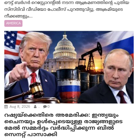
ഔട്ട് ബർഗർ റെസ്റ്റോറന്റിൽ നടന്ന ആക്രമണത്തിന്റെ പുതിയ
സിസിടിവി വീഡിയോ പോലീസ് പുറത്തുവിട്ടു. അക്രമിയുടെ
നീക്കങ്ങളും...
AMERICA
Aug 8, 2026
.
0
റഷ്യയ്‌ക്കെതിരെ അമേരിക്ക: ഇന്ത്യയും
ചൈനയും ഉൾപ്പെടെയുള്ള രാജ്യങ്ങളുടെ
മേൽ സമ്മർദ്ദം വർദ്ധിപ്പിക്കുന്ന ബിൽ
സെനറ്റ് പാസാക്കി