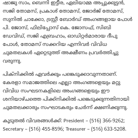
ഷാജു സാം, ബെന്നി ഇട്ടീര, ഏലിയാമ്മ അപ്പുക്കുട്ടൻ,
സജി തോമസ്, പ്രകാശ് തോമസ്, ജോർജ് തോമസ്,
സുനിൽ ചാക്കോ, ട്രസ്റ്റീ ബോർഡ് അംഗങ്ങളായ പോൾ
പി. ജോസ്, ഫിലിപ്പോസ് കെ. ജോസഫ്, സിബി
ഡേവിഡ്, സജി എബ്രഹാം, ഓഡിറ്റർമാരായ ദീപു
പോൾ, തോമസ് സക്കറിയ എന്നിവർ വിവിധ
ചുമതലകൾ ഏറ്റെടുത്ത് അക്ഷീണം പ്രവർത്തിച്ചു
വരുന്നു.
പിക്നിക്കിൽ ഏവർക്കും പങ്കെടുക്കാവുന്നതാണ്.
കേരളാ സമാജത്തിലെ എല്ലാ അംഗങ്ങളെയും മറ്റു
വിവിധ സംഘടനകളിലെ അംഗങ്ങളെയും ഈ
ശനിയാഴ്ചത്തെ പിക്ക്നിക്കിൽ പങ്കെടുക്കുന്നതിനായി
ചുമതലക്കാരും സംഘാടകരും ചേർന്ന് ക്ഷണിക്കുന്നു.
കൂടുതൽ വിവരങ്ങൾക്ക്: President – (516) 366-9262;
Secretary – (516) 455-8596; Treasurer – (516) 633-5208.