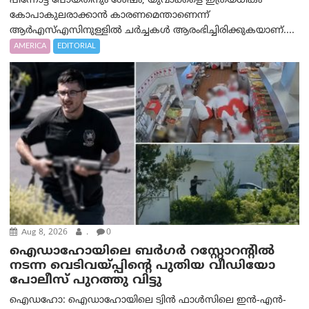
പിന്നോട്ട് പോയതിനും ശേഷം, യുവാക്കളെ ഇത്രയധികം
കോപാകുലരാക്കാൻ കാരണമെന്താണെന്ന്
ആർ‌എസ്‌എസിനുള്ളിൽ ചർച്ചകൾ ആരംഭിച്ചിരിക്കുകയാണ്....
AMERICA
EDITORIAL
Aug 8, 2026
.
0
ഐഡാഹോയിലെ ബർഗർ റസ്റ്റോറന്റിൽ
നടന്ന വെടിവയ്പ്പിന്റെ പുതിയ വീഡിയോ
പോലീസ് പുറത്തു വിട്ടു
ഐഡഹോ: ഐഡാഹോയിലെ ട്വിൻ ഫാൾസിലെ ഇൻ-എൻ-