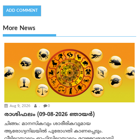
More News
Aug 9, 2026
.
0
രാശിഫലം (09-08-2026 ഞായര്‍)
ചിങ്ങം: മാനസികവും ശാരീരികവുമായ
ആരോഗ്യനിലയിൽ പുരോഗതി കാണപ്പെടും.
വീട്ടിലായാലും ഓഫിസിലായാലും മറ്റുള്ളവരുമായി