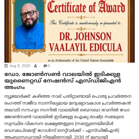
Aug 9, 2026
.
0
ഡോ. ജോൺസൺ വാലയിൽ ഇടിക്കുള
യുണൈറ്റഡ് നേഷൻസ് എസ്ഡിജിഎൻ
അംഗം
ന്യൂയോര്‍ക്ക്: കഴിഞ്ഞ നാല് പതിറ്റാണ്ടായി പൊതു പ്രവർത്തന
രംഗത്ത് സജീവ സാന്നിദ്ധ്യമായ മനുഷ്യാവകാശ പ്രവർത്തകൻ
തലവടി സൗഹൃദ നഗറിൽ വാലയിൽ ബെറാഖാ ഭവനിൽ ഡോ
ജോൺസൺ വാലയിൽ ഇടിക്കുള ഐക്യ രാഷ്ട്ര സഭയുടെ
സുസ്ഥിര വികസന ലക്ഷ്യങ്ങളുടെ (സസ്റ്റെനെയിബിൾ
ഡെവലപ്‌മെന്റ് ഗോൾസ് നെറ്റ്‌വർക്ക് – എസ്ഡിജിഎൻ)
അംബാസഡറായി നിയമിതനായി. 2030 ന് മുമ്പായി