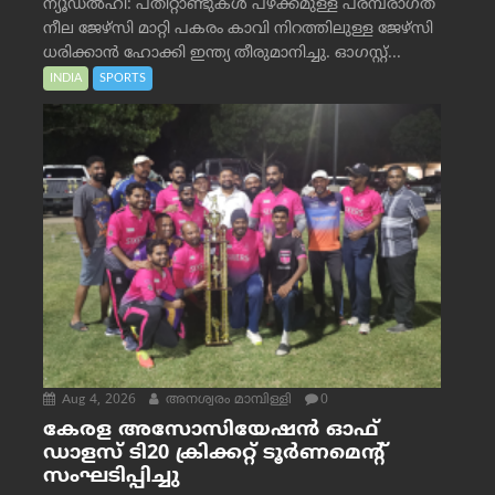
ന്യൂഡൽഹി: പതിറ്റാണ്ടുകൾ പഴക്കമുള്ള പരമ്പരാഗത
നീല ജേഴ്‌സി മാറ്റി പകരം കാവി നിറത്തിലുള്ള ജേഴ്‌സി
ധരിക്കാൻ ഹോക്കി ഇന്ത്യ തീരുമാനിച്ചു. ഓഗസ്റ്റ്...
INDIA
SPORTS
Aug 4, 2026
അനശ്വരം മാമ്പിള്ളി
0
കേരള അസോസിയേഷൻ ഓഫ്
ഡാളസ് ടി20 ക്രിക്കറ്റ് ടൂർണമെന്റ്
സംഘടിപ്പിച്ചു