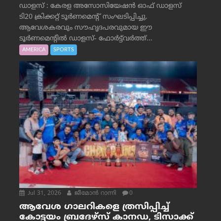
ഡാളസ് : കേരള അസോസിയേഷൻ ഓഫ് ഡാളസ്
ടി20 ക്രിക്കറ്റ് ടൂർണമെന്റ് സംഘടിപ്പിച്ചു.
ആവേശകരവും സൗഹൃദപരവുമായ ഈ
ടൂർണമെന്റിൽ ഡാളസ്- ഫോർട്ട്‌വര്‍ത്ത്...
AMERICA
SPORTS
Jul 31, 2026
ജീമോന്‍ റാന്നി
0
ആവേശ ഗാലറികളെ ത്രസിപ്പിച്ച്
കോട്ടയം ബ്രദേഴ്‌സ് കാനഡ, ടിസാക്ക്