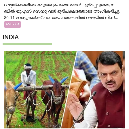
റഷ്യയ്‌ക്കെതിരെ കടുത്ത ഉപരോധങ്ങൾ ഏർപ്പെടുത്തുന്ന
ബിൽ യുഎസ് സെനറ്റ് വൻ ഭൂരിപക്ഷത്തോടെ അംഗീകരിച്ചു.
86-11 വോട്ടുകൾക്ക് പാസായ പാക്കേജിൽ റഷ്യയിൽ നിന്ന്...
AMERICA
INDIA