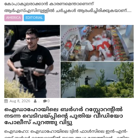
കോപാകുലരാക്കാൻ കാരണമെന്താണെന്ന്
ആർ‌എസ്‌എസിനുള്ളിൽ ചർച്ചകൾ ആരംഭിച്ചിരിക്കുകയാണ്....
AMERICA
EDITORIAL
Aug 8, 2026
.
0
ഐഡാഹോയിലെ ബർഗർ റസ്റ്റോറന്റിൽ
നടന്ന വെടിവയ്പ്പിന്റെ പുതിയ വീഡിയോ
പോലീസ് പുറത്തു വിട്ടു
ഐഡഹോ: ഐഡാഹോയിലെ ട്വിൻ ഫാൾസിലെ ഇൻ-എൻ-