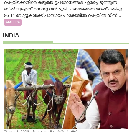
റഷ്യയ്‌ക്കെതിരെ കടുത്ത ഉപരോധങ്ങൾ ഏർപ്പെടുത്തുന്ന
ബിൽ യുഎസ് സെനറ്റ് വൻ ഭൂരിപക്ഷത്തോടെ അംഗീകരിച്ചു.
86-11 വോട്ടുകൾക്ക് പാസായ പാക്കേജിൽ റഷ്യയിൽ നിന്ന്...
AMERICA
INDIA