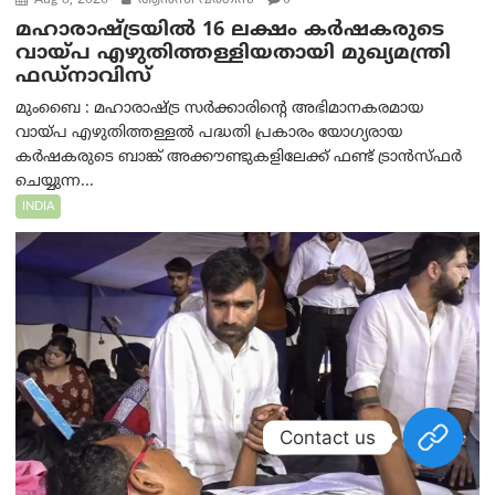
Aug 8, 2026
ആന്‍സി വര്‍ഗീസ്
0
മഹാരാഷ്ട്രയിൽ 16 ലക്ഷം കർഷകരുടെ
വായ്പ എഴുതിത്തള്ളിയതായി മുഖ്യമന്ത്രി
ഫഡ്‌നാവിസ്
മുംബൈ : മഹാരാഷ്ട്ര സർക്കാരിന്റെ അഭിമാനകരമായ
വായ്പ എഴുതിത്തള്ളൽ പദ്ധതി പ്രകാരം യോഗ്യരായ
കർഷകരുടെ ബാങ്ക് അക്കൗണ്ടുകളിലേക്ക് ഫണ്ട് ട്രാൻസ്ഫർ
ചെയ്യുന്ന...
INDIA
Contact us