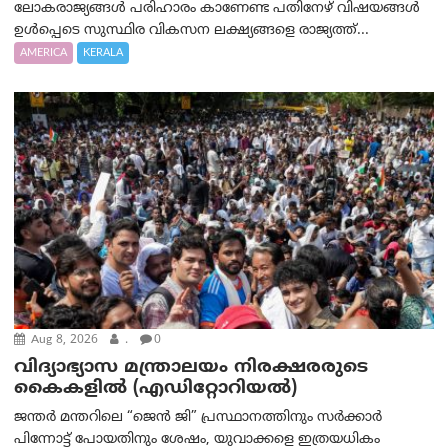
ലോകരാജ്യങ്ങൾ പരിഹാരം കാണേണ്ട പതിനേഴ് വിഷയങ്ങൾ
ഉൾപ്പെടെ സുസ്ഥിര വികസന ലക്ഷ്യങ്ങളെ രാജ്യത്ത്...
AMERICA
KERALA
Aug 8, 2026
.
0
വിദ്യാഭ്യാസ മന്ത്രാലയം നിരക്ഷരരുടെ
കൈകളിൽ (എഡിറ്റോറിയല്‍)
ജന്തർ മന്തറിലെ “ജെൻ ജി” പ്രസ്ഥാനത്തിനും സർക്കാർ
പിന്നോട്ട് പോയതിനും ശേഷം, യുവാക്കളെ ഇത്രയധികം