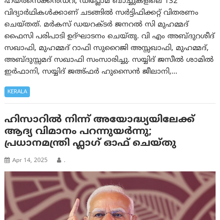
ഹയർസെക്കൻഡറി, ഡിപ്ലോമ ബാച്ചുകളിലെ 132
വിദ്യാർഥികൾക്കാണ് ചടങ്ങിൽ സർട്ടിഫിക്കറ്റ് വിതരണം
ചെയ്തത്. മർകസ് ഡയറക്ടർ ജനറൽ സി മുഹമ്മദ്
ഫൈസി പരിപാടി ഉദ്ഘാടനം ചെയ്തു. വി എം അബ്ദുറശീദ്
സഖാഫി, മുഹമ്മദ് റാഫി സുറൈജി അസ്സഖാഫി, മുഹമ്മദ്,
അബ്ദുസ്സമദ് സഖാഫി സംസാരിച്ചു. സയ്യിദ് ജസീൽ ശാമിൽ
ഇർഫാനി, സയ്യിദ് ജഅ്ഫർ ഹുസൈൻ ജീലാനി,…
KERALA
ഹിസാറിൽ നിന്ന് അയോദ്ധ്യയിലേക്ക്
ആദ്യ വിമാനം പറന്നുയർന്നു;
പ്രധാനമന്ത്രി ഫ്ലാഗ് ഓഫ് ചെയ്തു
Apr 14, 2025
.