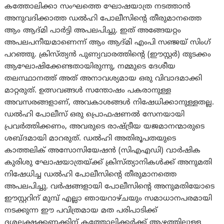
കത്തോലിക്കാ സംഘത്തെ ഘോഷയാത്ര നടത്താൻ
അനുവദിക്കാത്ത ഡൽഹി പോലീസിന്റെ തീരുമാനത്തെ
ആം ആദ്മി പാർട്ടി അപലപിച്ചു. ഇത് അങ്ങേയറ്റം
അപലപനീയമാണെന്ന് ആം ആദ്മി എംപി സഞ്ജയ് സിംഗ്
പറഞ്ഞു. ക്രിസ്ത്യൻ പുണ്യവാരത്തിന്റെ (ഈസ്റ്റർ) തുടക്കം
ആഘോഷിക്കേണ്ടതായിരുന്നു, നമ്മുടെ ദേശീയ
തലസ്ഥാനത്ത് അത് അനാവശ്യമായ ഒരു വിവാദമാക്കി
മാറ്റരുത്. ഉത്സവങ്ങൾ സന്തോഷം പകരാനുള്ള
അവസരങ്ങളാണ്, അവകാശങ്ങൾ നിഷേധിക്കാനുള്ളതല്ല.
ഡൽഹി പോലീസ് ഒരു പ്രൊഫഷണൽ സേനയായി
പ്രവർത്തിക്കണം, അവരുടെ രാഷ്ട്രീയ യജമാനന്മാരുടെ
ശബ്ദമായി മാറരുത്. ഡൽഹി അതിരൂപതയുടെ
കാത്തലിക് അസോസിയേഷൻ (സിഎഎഡി) വാർഷിക
കുരിശു ഘോഷയാത്രയ്ക്ക് ക്രിസ്ത്യാനികൾക്ക് അനുമതി
നിഷേധിച്ച ഡൽഹി പോലീസിന്റെ തീരുമാനത്തെ
അപലപിച്ചു. വർഷങ്ങളായി പോലീസിന്റെ അനുമതിയോടെ
ഈസ്റ്ററിന് മുമ്പ് എല്ലാ ഞായറാഴ്ചയും സമാധാനപരമായി
നടക്കുന്ന ഈ പവിത്രമായ മത പരിപാടിക്ക്
ദശലക്ഷക്കണക്കിന് കത്തോലിക്കർക്ക് ആഴത്തിലുള്ള