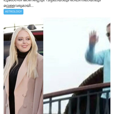
പുരോഗതി കാണപ്പെടും. വീട്ടിലായാലും ഓഫിസിലായാലും
മറ്റുള്ളവരുമായി...
ASTROLOGY