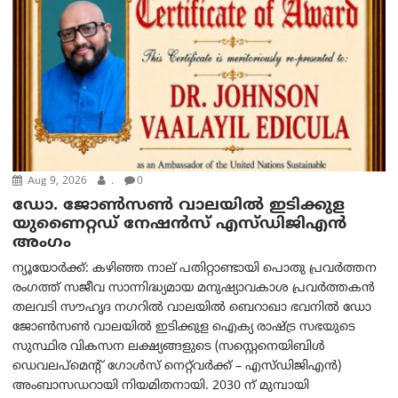
Aug 9, 2026
.
0
ഡോ. ജോൺസൺ വാലയിൽ ഇടിക്കുള
യുണൈറ്റഡ് നേഷൻസ് എസ്ഡിജിഎൻ
അംഗം
ന്യൂയോര്‍ക്ക്: കഴിഞ്ഞ നാല് പതിറ്റാണ്ടായി പൊതു പ്രവർത്തന
രംഗത്ത് സജീവ സാന്നിദ്ധ്യമായ മനുഷ്യാവകാശ പ്രവർത്തകൻ
തലവടി സൗഹൃദ നഗറിൽ വാലയിൽ ബെറാഖാ ഭവനിൽ ഡോ
ജോൺസൺ വാലയിൽ ഇടിക്കുള ഐക്യ രാഷ്ട്ര സഭയുടെ
സുസ്ഥിര വികസന ലക്ഷ്യങ്ങളുടെ (സസ്റ്റെനെയിബിൾ
ഡെവലപ്‌മെന്റ് ഗോൾസ് നെറ്റ്‌വർക്ക് – എസ്ഡിജിഎൻ)
അംബാസഡറായി നിയമിതനായി. 2030 ന് മുമ്പായി