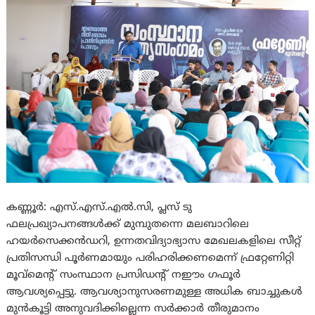
കണ്ണൂർ: എസ്.എസ്.എൽ.സി, പ്ലസ് ടു
ഫലപ്രഖ്യാപനങ്ങൾക്ക് മുമ്പുതന്നെ മലബാറിലെ
ഹയർസെക്കൻഡറി, ഉന്നതവിദ്യാഭ്യാസ മേഖലകളിലെ സീറ്റ്
പ്രതിസന്ധി പൂർണമായും പരിഹരിക്കണമെന്ന് ഫ്രറ്റേണിറ്റി
മൂവ്മെൻ്റ് സംസ്ഥാന പ്രസിഡൻ്റ് നഈം ഗഫൂർ
ആവശ്യപ്പെട്ടു. ആവശ്യാനുസരണമുള്ള അധിക ബാച്ചുകൾ
മുൻകൂട്ടി അനുവദിക്കില്ലെന്ന സർക്കാർ തീരുമാനം