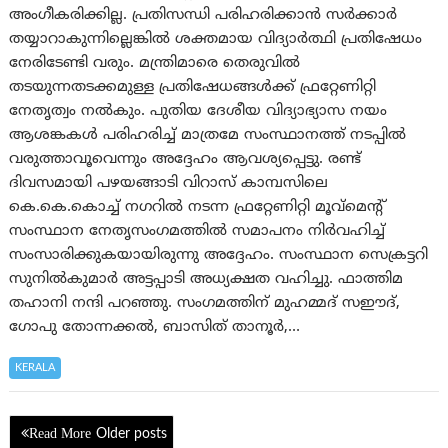
അംഗീകരിക്കില്ല. പ്രതിസന്ധി പരിഹരിക്കാൻ സർക്കാർ
തയ്യാറാകുന്നില്ലെങ്കിൽ ശക്തമായ വിദ്യാർത്ഥി പ്രതിഷേധം
നേരിടേണ്ടി വരും. മന്ത്രിമാരെ തെരുവിൽ
തടയുന്നതടക്കമുള്ള പ്രതിഷേധങ്ങൾക്ക് ഫ്രറ്റേണിറ്റി
നേതൃത്വം നൽകും. പുതിയ ദേശീയ വിദ്യാഭ്യാസ നയം
ആശങ്കകൾ പരിഹരിച്ച് മാത്രമേ സംസ്ഥാനത്ത് നടപ്പിൽ
വരുത്താവൂവെന്നും അദ്ദേഹം ആവശ്യപ്പെട്ടു. രണ്ട്
ദിവസമായി പഴയങ്ങാടി വിറാസ് കാമ്പസിലെ
കെ.കെ.കൊച്ച് നഗറിൽ നടന്ന ഫ്രറ്റേണിറ്റി മൂവ്മെൻ്റ്
സംസ്ഥാന നേതൃസംഗമത്തിൽ സമാപനം നിർവഹിച്ച്
സംസാരിക്കുകയായിരുന്നു അദ്ദേഹം. സംസ്ഥാന സെക്രട്ടറി
സുനിൽകുമാർ അട്ടപ്പാടി അധ്യക്ഷത വഹിച്ചു. ഫാത്തിമ
തഹാനി നന്ദി പറഞ്ഞു. സംഗമത്തിന് മുഹമ്മദ് സഈദ്,
ഗോപു തോന്നക്കൽ, ബാസിത് താനൂർ,…
KERALA
Posts
Older posts