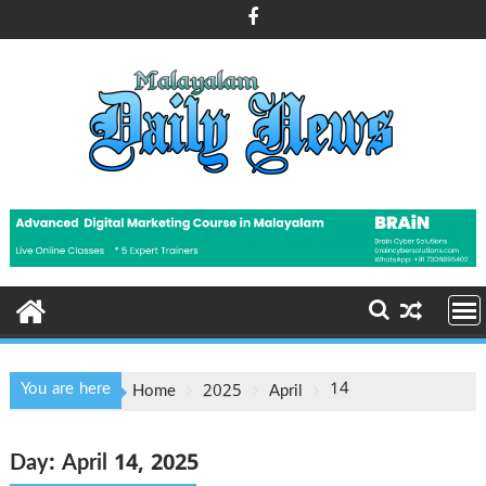
Skip
to
content
You are here
14
Home
2025
April
Day:
April 14, 2025