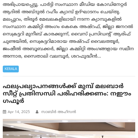
അഭിപ്രായപ്പെട്ടു. പാർട്ടി സംസ്ഥാന മീഡിയ കോഡിനേറ്റർ
ആദിൽ അബ്ദുൽ റഹീം ക്യാമ്പ് ഉദ്‌ഘാടനം ചെയ്തു.
മലപ്പുറം, തിരൂർ മേഖലകളിലായി നടന്ന ക്യാമ്പുകളിൽ
സംസ്ഥാന കമ്മിറ്റി അംഗം കെകെ അഷ്‌റഫ്‌, ജില്ലാ ജനറൽ
സെക്രട്ടറി മുനീബ് കാരക്കുന്ന്, വൈസ് പ്രസിഡന്റ്‌ ആരിഫ്
ചുണ്ടയിൽ, സെക്രട്ടറിമാരായ അഷ്‌റഫ്‌ വൈലത്തൂർ,
ജംഷീൽ അബൂബക്കർ, ജില്ലാ കമ്മിറ്റി അംഗങ്ങളായ സലീന
അന്നാര, സൈതാലി വലമ്പൂർ, ശറഫുദ്ധീൻ…
KERALA
ഫലപ്രഖ്യാപനങ്ങൾക്ക് മുമ്പ് മലബാർ
സീറ്റ് പ്രതിസന്ധി പരിഹരിക്കണം: നഈം
ഗഫൂർ
Apr 14, 2025
സാബിര്‍ അഹ്സന്‍