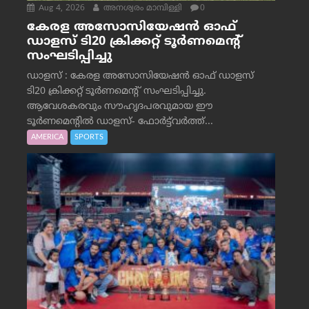
Aug 4, 2026
അനശ്വരം മാമ്പിള്ളി
0
കേരള അസോസിയേഷൻ ഓഫ്
ഡാളസ് ടി20 ക്രിക്കറ്റ് ടൂർണമെന്റ്
സംഘടിപ്പിച്ചു
ഡാളസ് : കേരള അസോസിയേഷൻ ഓഫ് ഡാളസ്
ടി20 ക്രിക്കറ്റ് ടൂർണമെന്റ് സംഘടിപ്പിച്ചു.
ആവേശകരവും സൗഹൃദപരവുമായ ഈ
ടൂർണമെന്റിൽ ഡാളസ്- ഫോർട്ട്‌വര്‍ത്ത്...
AMERICA
SPORTS