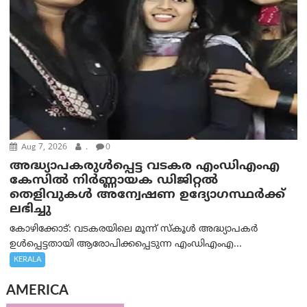
Aug 7, 2026
.
0
അദ്ധ്യാപകരുള്‍പ്പെട്ട വടകര എംഡി‌എം‌എ
കേസില്‍ നിര്‍ണ്ണായക ഡിജിറ്റല്‍
തെളിവുകള്‍ അന്വേഷണ ഉദ്യോഗസ്ഥര്‍ക്ക്
ലഭിച്ചു
കോഴിക്കോട്: വടകരയിലെ മൂന്ന് സ്കൂൾ അദ്ധ്യാപകർ
ഉൾപ്പെട്ടതായി ആരോപിക്കപ്പെടുന്ന എംഡിഎംഎ...
KERALA
AMERICA