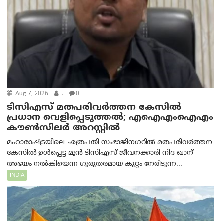
Aug 7, 2026
.
0
ടിസിഎസ് മതപരിവർത്തന കേസിൽ
പ്രധാന വെളിപ്പെടുത്തൽ; എഐഎംഐഎം
കൗൺസിലർ അറസ്റ്റിൽ
മഹാരാഷ്ട്രയിലെ ഛത്രപതി സംഭാജിനഗറിൽ മതപരിവർത്തന
കേസിൽ ഉൾപ്പെട്ട മുൻ ടിസിഎസ് ജീവനക്കാരി നിദ ഖാന്
അഭയം നൽകിയെന്ന ഗുരുതരമായ കുറ്റം നേരിടുന്ന...
INDIA