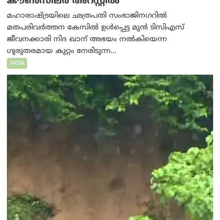
കൗൺസിലർ അറസ്റ്റിൽ
മഹാരാഷ്ട്രയിലെ ഛത്രപതി സംഭാജിനഗറിൽ
മതപരിവർത്തന കേസിൽ ഉൾപ്പെട്ട മുൻ ടിസിഎസ്
ജീവനക്കാരി നിദ ഖാന് അഭയം നൽകിയെന്ന
ഗുരുതരമായ കുറ്റം നേരിടുന്ന...
INDIA