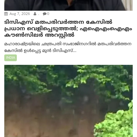
Aug 7, 2026
.
0
ടിസിഎസ് മതപരിവർത്തന കേസിൽ
പ്രധാന വെളിപ്പെടുത്തൽ; എഐഎംഐഎം
കൗൺസിലർ അറസ്റ്റിൽ
മഹാരാഷ്ട്രയിലെ ഛത്രപതി സംഭാജിനഗറിൽ മതപരിവർത്തന
കേസിൽ ഉൾപ്പെട്ട മുൻ ടിസിഎസ്...
INDIA