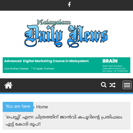
Skip
to
content
You are here
Home
‘പെഡ്ഡി’ എന്ന ചിത്രത്തിന് ജാൻവി കപൂറിന്റെ പ്രതിഫലം
എട്ട് കോടി രൂപ!!