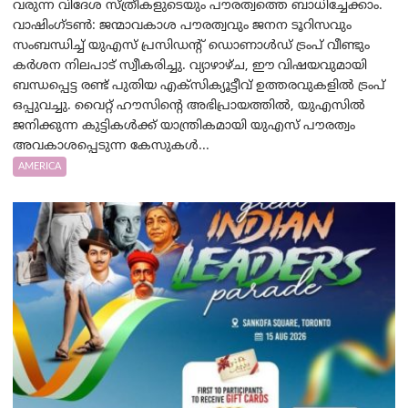
വരുന്ന വിദേശ സ്ത്രീകളുടെയും പൗരത്വത്തെ ബാധിച്ചേക്കാം.
വാഷിംഗ്ടണ്‍: ജന്മാവകാശ പൗരത്വവും ജനന ടൂറിസവും
സംബന്ധിച്ച് യുഎസ് പ്രസിഡന്റ് ഡൊണാൾഡ് ട്രംപ് വീണ്ടും
കർശന നിലപാട് സ്വീകരിച്ചു. വ്യാഴാഴ്ച, ഈ വിഷയവുമായി
ബന്ധപ്പെട്ട രണ്ട് പുതിയ എക്സിക്യൂട്ടീവ് ഉത്തരവുകളിൽ ട്രംപ്
ഒപ്പുവച്ചു. വൈറ്റ് ഹൗസിന്റെ അഭിപ്രായത്തിൽ, യുഎസിൽ
ജനിക്കുന്ന കുട്ടികൾക്ക് യാന്ത്രികമായി യുഎസ് പൗരത്വം
അവകാശപ്പെടുന്ന കേസുകൾ...
AMERICA