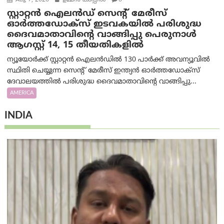
Aug 7, 2026
ഉമ്മന്‍ കാപ്പില്‍
0
സ്റ്റാറ്റൻ ഐലൻഡ് സെന്റ് മേരീസ്
ഓർത്തഡോക്സ് ഇടവകയിൽ പരിശുദ്ധ
ദൈവമാതാവിന്റെ വാങ്ങിപ്പു പെരുനാൾ
ആഗസ്റ്റ് 14, 15 തീയതികളിൽ
ന്യൂയോർക്ക് സ്റ്റാറ്റൻ ഐലൻഡിൽ 130 പാർക്ക് അവന്യൂവിൽ
സ്ഥിതി ചെയ്യുന്ന സെന്റ് മേരീസ് ഇന്ത്യൻ ഓർത്തഡോക്സ്
ദേവാലയത്തിൽ പരിശുദ്ധ ദൈവമാതാവിന്റെ വാങ്ങിപ്പു...
AMERICA
INDIA