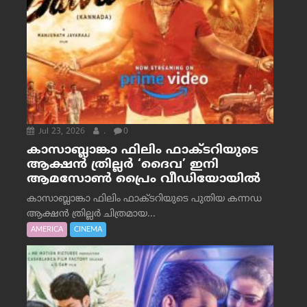
Jul 23, 2026
.
0
കാസാബ്ലാങ്കാ ഫിലിം ഫാക്ടറിയുടെ
ആക്ഷൻ ത്രില്ലർ ‘ദൈവ’ ഇനി
ആമസോൺ പ്രൈം വീഡിയോയിൽ
കാസാബ്ലാങ്കാ ഫിലിം ഫാക്ടറിയുടെ പുതിയ കന്നഡ
ആക്ഷൻ ത്രില്ലർ ചിത്രമായ...
AMERICA
CINEMA