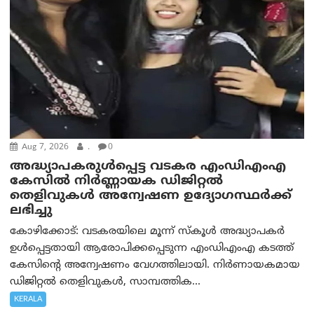
Aug 7, 2026
.
0
അദ്ധ്യാപകരുള്‍പ്പെട്ട വടകര എംഡി‌എം‌എ
കേസില്‍ നിര്‍ണ്ണായക ഡിജിറ്റല്‍
തെളിവുകള്‍ അന്വേഷണ ഉദ്യോഗസ്ഥര്‍ക്ക്
ലഭിച്ചു
കോഴിക്കോട്: വടകരയിലെ മൂന്ന് സ്കൂൾ അദ്ധ്യാപകർ
ഉൾപ്പെട്ടതായി ആരോപിക്കപ്പെടുന്ന എംഡിഎംഎ കടത്ത്
കേസിന്റെ അന്വേഷണം വേഗത്തിലായി. നിർണായകമായ
ഡിജിറ്റൽ തെളിവുകൾ, സാമ്പത്തിക...
KERALA