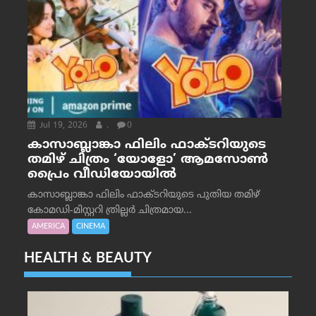
Jul 19, 2026
.
0
കാസാബ്ലാങ്കാ ഫിലിം ഫാക്ടറിയുടെ
തമിഴ് ചിത്രം ‘യോളോ’ ആമസോൺ
പ്രൈം വീഡിയോയിൽ
കാസാബ്ലാങ്കാ ഫിലിം ഫാക്ടറിയുടെ പുതിയ തമിഴ്
കോമഡി-മിസ്റ്ററി ത്രില്ലർ ചിത്രമായ...
AMERICA
CINEMA
HEALTH & BEAUTY