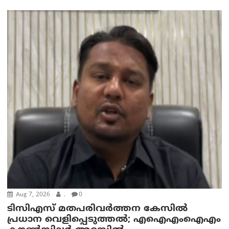
Aug 7, 2026
.
0
ടിസിഎസ് മതപരിവർത്തന കേസിൽ
പ്രധാന വെളിപ്പെടുത്തൽ; എഐഎംഐഎം