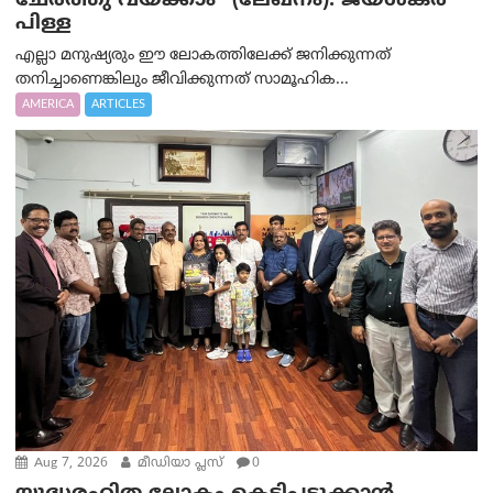
ചേർത്തു വയ്ക്കാം” (ലേഖനം): ജയശങ്കര്‍
പിള്ള
എല്ലാ മനുഷ്യരും ഈ ലോകത്തിലേക്ക് ജനിക്കുന്നത്
തനിച്ചാണെങ്കിലും ജീവിക്കുന്നത് സാമൂഹിക...
AMERICA
ARTICLES
Aug 7, 2026
മീഡിയാ പ്ലസ്
0