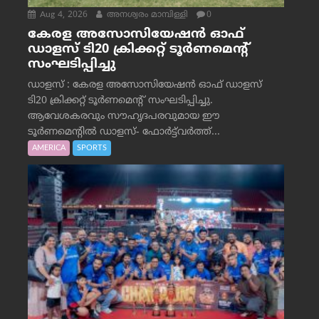
Aug 4, 2026
അനശ്വരം മാമ്പിള്ളി
0
കേരള അസോസിയേഷൻ ഓഫ്
ഡാളസ് ടി20 ക്രിക്കറ്റ് ടൂർണമെന്റ്
സംഘടിപ്പിച്ചു
ഡാളസ് : കേരള അസോസിയേഷൻ ഓഫ് ഡാളസ്
ടി20 ക്രിക്കറ്റ് ടൂർണമെന്റ് സംഘടിപ്പിച്ചു.
ആവേശകരവും സൗഹൃദപരവുമായ ഈ
ടൂർണമെന്റിൽ ഡാളസ്- ഫോർട്ട്‌വര്‍ത്ത്...
AMERICA
SPORTS