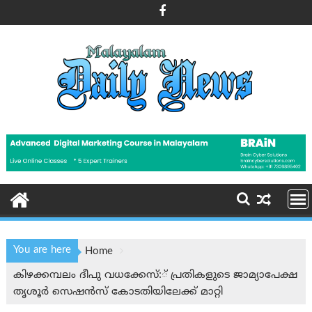
Skip
to
content
You are here
Home
കിഴക്കമ്പലം ദീപു വധക്കേസ്:് പ്രതികളുടെ ജാമ്യാപേക്ഷ
തൃശൂര്‍ സെഷന്‍സ് കോടതിയിലേക്ക് മാറ്റി