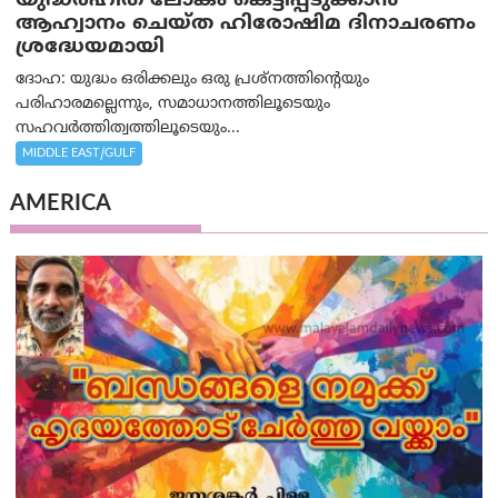
യുദ്ധരഹിത ലോകം കെട്ടിപ്പടുക്കാന്‍
ആഹ്വാനം ചെയ്ത ഹിരോഷിമ ദിനാചരണം
ശ്രദ്ധേയമായി
ദോഹ: യുദ്ധം ഒരിക്കലും ഒരു പ്രശ്‌നത്തിന്റെയും
പരിഹാരമല്ലെന്നും, സമാധാനത്തിലൂടെയും
സഹവര്‍ത്തിത്വത്തിലൂടെയും...
MIDDLE EAST/GULF
AMERICA