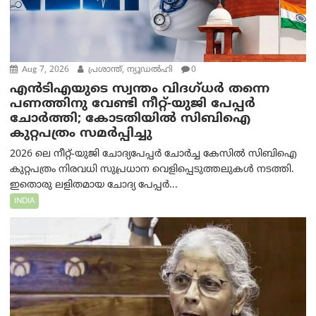
Aug 7, 2026
പ്രശാന്ത്, ന്യൂഡല്‍ഹി
0
എൻ‌ടി‌എയുടെ സ്വന്തം വിദഗ്ധർ തന്നെ
പണത്തിനു വേണ്ടി നീറ്റ്-യു‌ജി പേപ്പർ
ചോർത്തി; കോടതിയില്‍ സിബിഐ
കുറ്റപത്രം സമര്‍പ്പിച്ചു
2026 ലെ നീറ്റ്-യുജി ചോദ്യപേപ്പർ ചോർച്ച കേസിൽ സിബിഐ
കുറ്റപത്രം നിരവധി സുപ്രധാന വെളിപ്പെടുത്തലുകൾ നടത്തി.
ഇതൊരു ലളിതമായ ചോദ്യ പേപ്പർ...
INDIA