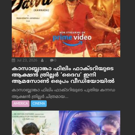
Jul 23, 2026
.
0
കാസാബ്ലാങ്കാ ഫിലിം ഫാക്ടറിയുടെ
ആക്ഷൻ ത്രില്ലർ ‘ദൈവ’ ഇനി
ആമസോൺ പ്രൈം വീഡിയോയിൽ
കാസാബ്ലാങ്കാ ഫിലിം ഫാക്ടറിയുടെ പുതിയ കന്നഡ
ആക്ഷൻ ത്രില്ലർ ചിത്രമായ...
AMERICA
CINEMA