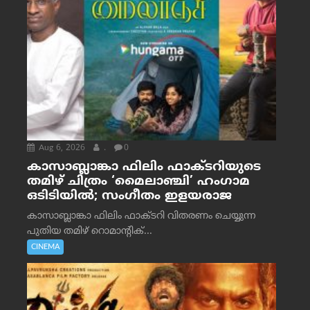
Aug 6, 2026
.
0
കാസാബ്ലാങ്കാ ഫിലിം ഫാക്ടറിയുടെ
തമിഴ് ചിത്രം ‘മൈലാഞ്ചി’ ഹംഗാമ
ഒടിടിയിൽ; സംഗീതം ഇളയരാജ
കാസാബ്ലാങ്കാ ഫിലിം ഫാക്ടറി വിതരണം ചെയ്യുന്ന
പുതിയ തമിഴ് റൊമാന്റിക്...
CINEMA