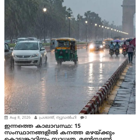
Aug 8, 2026
പ്രശാന്ത്, ന്യൂഡല്‍ഹി
0
ഇന്നത്തെ കാലാവസ്ഥ: 15
സംസ്ഥാനങ്ങളിൽ കനത്ത മഴയ്ക്കും
കൊടുങ്കാറ്റിനും സാധ്യത, മൺസൂൺ