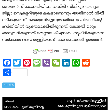
ജാമ്യഹര്‍ജി പരിഗണിച്ചിരുന്നത്. പ്രിന്‍സിപ്പല്‍
സെഷന്‍സ് കോടതിയിലെ ജഡ്ജി സിപിഎം തൃശൂര്‍
ജില്ലാ സെക്രട്ടറിയുടെ മകളാണെന്നും അതിനാല്‍ നീതി
ലഭിക്കുമെന്ന് കരുതുന്നില്ലെന്നുമായിരുന്നു പിതാവിന്റെ
ഹര്‍ജിയില്‍ വ്യക്തമാക്കിയിരുന്നത്. കോടതി മാറ്റം
അനുവദിക്കുന്നത് തെറ്റായ കീഴ്വഴക്കം സൃഷ്ടിക്കുമെന്ന
സര്‍ക്കാര്‍ വാദം തള്ളിയാണ് ഹൈക്കോടതി ഉത്തരവ്.
Fa
T
Pi
M
Vi
W
Li
W
R
ce
w
nt
es
b
e
n
h
e
S
b
itt
er
sa
er
C
ke
at
d
h
o
er
es
g
h
dI
s
di
ar
KERALA
o
t
e
at
n
A
t
e
Post
k
p
ആറ് വര്‍ഷത്തിനുള്ളില്‍
navigation
മുഖ്യമന്ത്രിയുടെ ദുരിതാശ്വാസ
p
കെ.എസ്.യുവിന്റെ