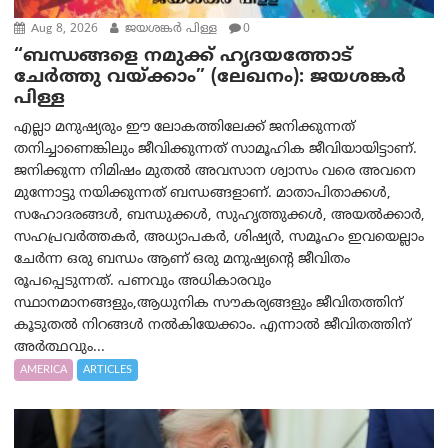
Aug 8, 2026
ജയശങ്കര്‍ പിള്ള
0
“ബന്ധങ്ങളെ നമുക്ക് ഹൃദയത്തോട്
ചേർത്തു വയ്ക്കാം” (ലേഖനം): ജയശങ്കര്‍
പിള്ള
എല്ലാ മനുഷ്യരും ഈ ലോകത്തിലേക്ക് ജനിക്കുന്നത്
തനിച്ചാണെങ്കിലും ജീവിക്കുന്നത് സാമൂഹിക ജീവിയായിട്ടാണ്.
ജനിക്കുന്ന നിമിഷം മുതൽ അവസാന ശ്വാസം വരെ അവനെ
മുന്നോട്ടു നയിക്കുന്നത് ബന്ധങ്ങളാണ്. മാതാപിതാക്കൾ,
സഹോദരങ്ങൾ, ബന്ധുക്കൾ, സുഹൃത്തുക്കൾ, അയൽക്കാർ,
സഹപ്രവർത്തകർ, അധ്യാപകർ, ശിഷ്യർ, സമൂഹം ഇവയെല്ലാം
ചേർന്ന ഒരു ബന്ധം ആണ് ഒരു മനുഷ്യന്റെ ജീവിതം
രൂപപ്പെടുന്നത്. പണവും അധികാരവും
സ്ഥാനമാനങ്ങളും,ആധുനിക സൗകര്യങ്ങളും ജീവിതത്തിന്
കൂടുതൽ നിറങ്ങൾ നൽകിയേക്കാം. എന്നാൽ ജീവിതത്തിന്
അർത്ഥവും...
AMERICA
ARTICLES