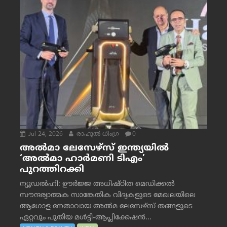
Jul 24, 2026
രാഹുല്‍ ധിംഗ്ര
0
അൽമാ ലേസേഴ്സ് ഇന്ത്യയിൽ
‘അൽമാ ഹാർമണി ടിഎം’
പുറത്തിറക്കി
ന്യൂഡൽഹി: ഊർജ്ജ അധിഷ്ഠിത മെഡിക്കൽ
സൗന്ദര്യാത്മക സാങ്കേതിക വിദ്യകളുടെ മേഖലയിലെ
ആഗോള നേതാവായ അൽമ ലേസേഴ്സ് തങ്ങളുടെ
ഏറ്റവും പുതിയ മൾട്ടി-ആപ്ലിക്കേഷൻ...