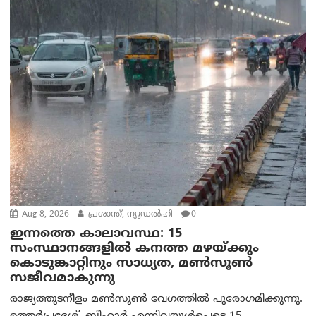
Aug 8, 2026
പ്രശാന്ത്, ന്യൂഡല്‍ഹി
0
ഇന്നത്തെ കാലാവസ്ഥ: 15
സംസ്ഥാനങ്ങളിൽ കനത്ത മഴയ്ക്കും
കൊടുങ്കാറ്റിനും സാധ്യത, മൺസൂൺ
സജീവമാകുന്നു
രാജ്യത്തുടനീളം മൺസൂൺ വേഗത്തിൽ പുരോഗമിക്കുന്നു.