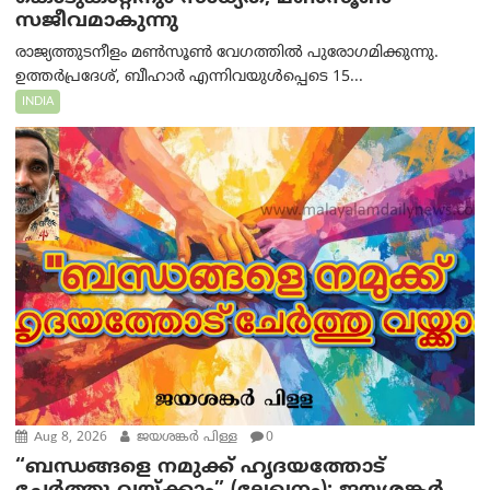
സജീവമാകുന്നു
രാജ്യത്തുടനീളം മൺസൂൺ വേഗത്തിൽ പുരോഗമിക്കുന്നു.
ഉത്തർപ്രദേശ്, ബീഹാർ എന്നിവയുൾപ്പെടെ 15...
INDIA
Aug 8, 2026
ജയശങ്കര്‍ പിള്ള
0
“ബന്ധങ്ങളെ നമുക്ക് ഹൃദയത്തോട്