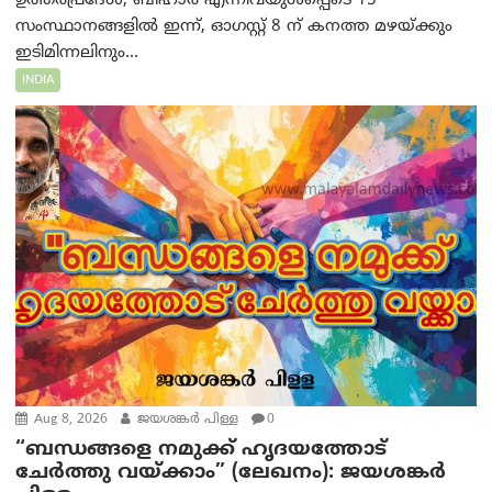
ഉത്തർപ്രദേശ്, ബീഹാർ എന്നിവയുൾപ്പെടെ 15
സംസ്ഥാനങ്ങളിൽ ഇന്ന്, ഓഗസ്റ്റ് 8 ന് കനത്ത മഴയ്ക്കും
ഇടിമിന്നലിനും...
INDIA
Aug 8, 2026
ജയശങ്കര്‍ പിള്ള
0
“ബന്ധങ്ങളെ നമുക്ക് ഹൃദയത്തോട്
ചേർത്തു വയ്ക്കാം” (ലേഖനം): ജയശങ്കര്‍