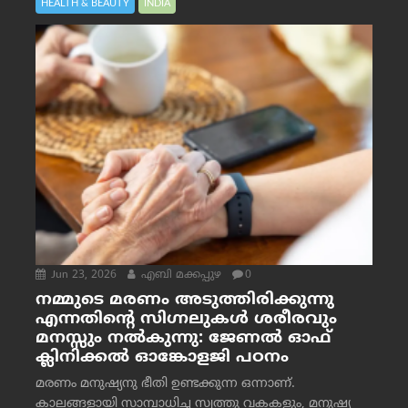
HEALTH & BEAUTY
INDIA
Jun 23, 2026
എബി മക്കപ്പുഴ
0
നമ്മുടെ മരണം അടുത്തിരിക്കുന്നു
എന്നതിന്റെ സിഗ്നലുകൾ ശരീരവും
മനസ്സും നല്‍കുന്നു: ജേണല്‍ ഓഫ്
ക്ലിനിക്കല്‍ ഓങ്കോളജി പഠനം
മരണം മനുഷ്യനു ഭീതി ഉണ്ടക്കുന്ന ഒന്നാണ്.
കാലങ്ങളായി സാമ്പാധിച്ച സ്വത്തു വകകളും, മനുഷ്യ