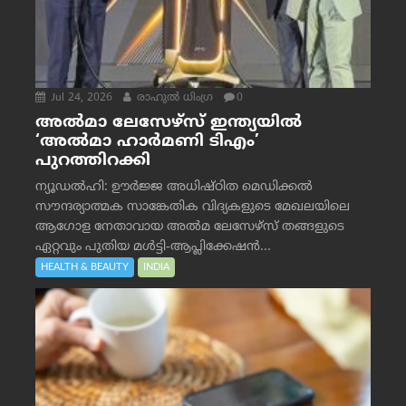
Jul 24, 2026
രാഹുല്‍ ധിംഗ്ര
0
അൽമാ ലേസേഴ്സ് ഇന്ത്യയിൽ
‘അൽമാ ഹാർമണി ടിഎം’
പുറത്തിറക്കി
ന്യൂഡൽഹി: ഊർജ്ജ അധിഷ്ഠിത മെഡിക്കൽ
സൗന്ദര്യാത്മക സാങ്കേതിക വിദ്യകളുടെ മേഖലയിലെ
ആഗോള നേതാവായ അൽമ ലേസേഴ്സ് തങ്ങളുടെ
ഏറ്റവും പുതിയ മൾട്ടി-ആപ്ലിക്കേഷൻ...
HEALTH & BEAUTY
INDIA