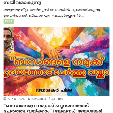
സജീവമാകുന്നു
രാജ്യത്തുടനീളം മൺസൂൺ വേഗത്തിൽ പുരോഗമിക്കുന്നു.
ഉത്തർപ്രദേശ്, ബീഹാർ എന്നിവയുൾപ്പെടെ 15...
INDIA
Aug 8, 2026
ജയശങ്കര്‍ പിള്ള
0
“ബന്ധങ്ങളെ നമുക്ക് ഹൃദയത്തോട്
ചേർത്തു വയ്ക്കാം” (ലേഖനം): ജയശങ്കര്‍