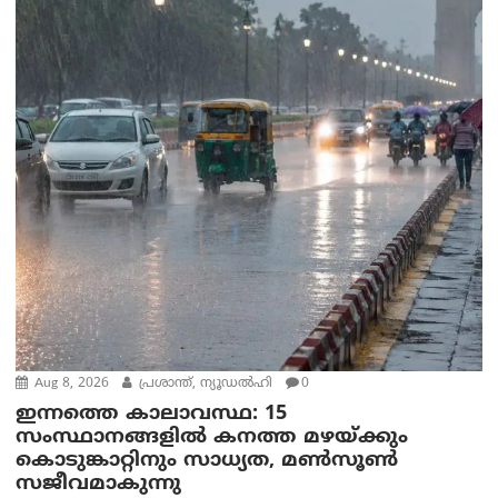
Aug 8, 2026
പ്രശാന്ത്, ന്യൂഡല്‍ഹി
0
ഇന്നത്തെ കാലാവസ്ഥ: 15
സംസ്ഥാനങ്ങളിൽ കനത്ത മഴയ്ക്കും
കൊടുങ്കാറ്റിനും സാധ്യത, മൺസൂൺ
സജീവമാകുന്നു