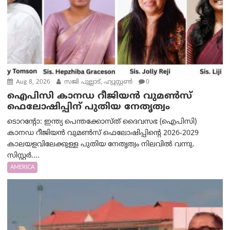
Aug 8, 2026
സജി പുല്ലാട്, ഹ്യൂസ്റ്റൺ
0
ഐപിസി കാനഡ റീജിയൻ വുമൺസ്
ഫെലോഷിപ്പിന് പുതിയ നേതൃത്വം
ടൊറന്റോ: ഇന്ത്യ പെന്തക്കോസ്ത് ദൈവസഭ (ഐപിസി)
കാനഡ റീജിയൻ വുമൺസ് ഫെലോഷിപ്പിന്റെ 2026-2029
കാലയളവിലേക്കുള്ള പുതിയ നേതൃത്വം നിലവിൽ വന്നു.
സിസ്റ്റർ....
AMERICA