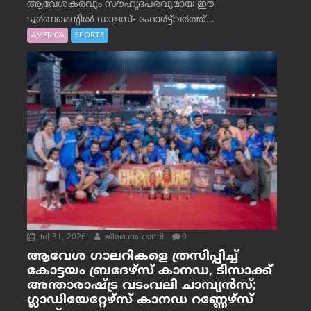
ആവേശകരവും സൗഹൃദപരവുമായ ഈ
ടൂർണമെന്റിൽ ഡാളസ്- ഫോർട്ട്‌വര്‍ത്ത്...
AMERICA
SPORTS
Jul 31, 2026
ജീമോന്‍ റാന്നി
0
ആവേശ ഗാലറികളെ ത്രസിപ്പിച്ച്
കോട്ടയം ബ്രദേഴ്‌സ് കാനഡ, ടിസാക്ക്
അന്താരാഷ്ട്ര വടംവലി ചാമ്പ്യന്‍സ്;
ഗ്ലാഡിയേറ്റേഴ്‌സ് കാനഡ റണ്ണേഴ്‌സ്