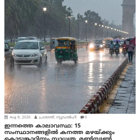
Aug 8, 2026
പ്രശാന്ത്, ന്യൂഡല്‍ഹി
0
ഇന്നത്തെ കാലാവസ്ഥ: 15
സംസ്ഥാനങ്ങളിൽ കനത്ത മഴയ്ക്കും
കൊടുങ്കാറ്റിനും സാധ്യത, മൺസൂൺ