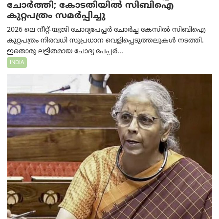
ചോർത്തി; കോടതിയില്‍ സിബിഐ
കുറ്റപത്രം സമര്‍പ്പിച്ചു
2026 ലെ നീറ്റ്-യുജി ചോദ്യപേപ്പർ ചോർച്ച കേസിൽ സിബിഐ
കുറ്റപത്രം നിരവധി സുപ്രധാന വെളിപ്പെടുത്തലുകൾ നടത്തി.
ഇതൊരു ലളിതമായ ചോദ്യ പേപ്പർ...
INDIA