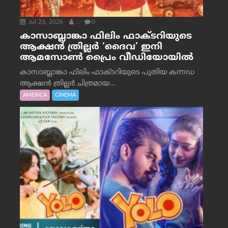
Jul 23, 2026
.
0
കാസാബ്ലാങ്കാ ഫിലിം ഫാക്ടറിയുടെ
ആക്ഷൻ ത്രില്ലർ ‘ദൈവ’ ഇനി
ആമസോൺ പ്രൈം വീഡിയോയിൽ
കാസാബ്ലാങ്കാ ഫിലിം ഫാക്ടറിയുടെ പുതിയ കന്നഡ
ആക്ഷൻ ത്രില്ലർ ചിത്രമായ...
AMERICA
CINEMA