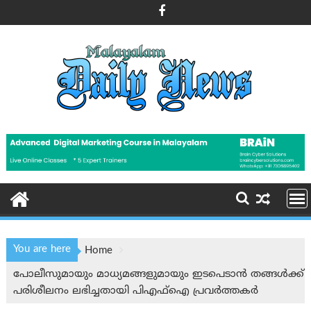
Skip
to
content
You are here
Home
പോലീസുമായും മാധ്യമങ്ങളുമായും ഇടപെടാൻ തങ്ങൾക്ക്
പരിശീലനം ലഭിച്ചതായി പി‌എഫ്‌ഐ പ്രവര്‍ത്തകര്‍