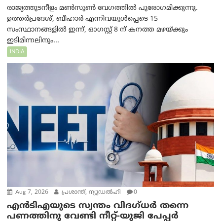
രാജ്യത്തുടനീളം മൺസൂൺ വേഗത്തിൽ പുരോഗമിക്കുന്നു.
ഉത്തർപ്രദേശ്, ബീഹാർ എന്നിവയുൾപ്പെടെ 15
സംസ്ഥാനങ്ങളിൽ ഇന്ന്, ഓഗസ്റ്റ് 8 ന് കനത്ത മഴയ്ക്കും
ഇടിമിന്നലിനും...
INDIA
Aug 7, 2026
പ്രശാന്ത്, ന്യൂഡല്‍ഹി
0
എൻ‌ടി‌എയുടെ സ്വന്തം വിദഗ്ധർ തന്നെ
പണത്തിനു വേണ്ടി നീറ്റ്-യു‌ജി പേപ്പർ