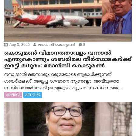
Aug 8, 2026
മോൻസി കൊടുമൺ
0
കൊടുമൺ വിമാനത്താവളം വന്നാൽ
എന്തുകൊണ്ടും ശബരിമല തീർത്ഥാടകർക്ക്
ഇരട്ടി മധുരം: മോൻസി കൊടുമൺ
നനാ ജാതി മതസ്ഥരും ഒരുമയോടെ ആരാധിക്കുന്നത്
ശബരിമല ശ്രീ അയ്യപ്പ ഭഗവാനെ ആണല്ലോ. അവിടുത്തെ
സന്നിധാനത്തിലേക്ക് ഇന്ത്യയുടെ മറ്റു പല സംസ്ഥാനത്തു...
AMERICA
ARTICLES