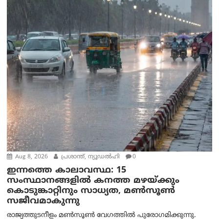
Aug 8, 2026
പ്രശാന്ത്, ന്യൂഡല്‍ഹി
0
ഇന്നത്തെ കാലാവസ്ഥ: 15
സംസ്ഥാനങ്ങളിൽ കനത്ത മഴയ്ക്കും
കൊടുങ്കാറ്റിനും സാധ്യത, മൺസൂൺ
സജീവമാകുന്നു
രാജ്യത്തുടനീളം മൺസൂൺ വേഗത്തിൽ പുരോഗമിക്കുന്നു.