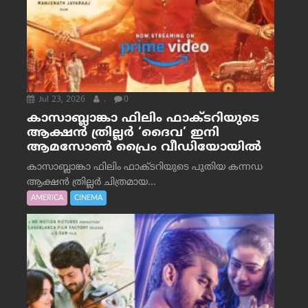
Jul 23, 2026
.
0
കാസാബ്ലാങ്കാ ഫിലിം ഫാക്ടറിയുടെ
ആക്ഷൻ ത്രില്ലർ ‘ദൈവ’ ഇനി
ആമസോൺ പ്രൈം വീഡിയോയിൽ
കാസാബ്ലാങ്കാ ഫിലിം ഫാക്ടറിയുടെ പുതിയ കന്നഡ
ആക്ഷൻ ത്രില്ലർ ചിത്രമായ...
AMERICA
CINEMA