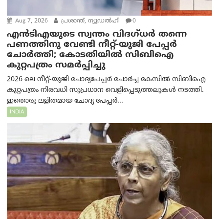
Aug 7, 2026
പ്രശാന്ത്, ന്യൂഡല്‍ഹി
0
എൻ‌ടി‌എയുടെ സ്വന്തം വിദഗ്ധർ തന്നെ
പണത്തിനു വേണ്ടി നീറ്റ്-യു‌ജി പേപ്പർ
ചോർത്തി; കോടതിയില്‍ സിബിഐ
കുറ്റപത്രം സമര്‍പ്പിച്ചു
2026 ലെ നീറ്റ്-യുജി ചോദ്യപേപ്പർ ചോർച്ച കേസിൽ സിബിഐ
കുറ്റപത്രം നിരവധി സുപ്രധാന വെളിപ്പെടുത്തലുകൾ നടത്തി.
ഇതൊരു ലളിതമായ ചോദ്യ പേപ്പർ...
INDIA