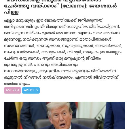
“ബന്ധങ്ങളെ നമുക്ക് ഹൃദയത്തോട്
ചേർത്തു വയ്ക്കാം” (ലേഖനം): ജയശങ്കര്‍
പിള്ള
എല്ലാ മനുഷ്യരും ഈ ലോകത്തിലേക്ക് ജനിക്കുന്നത്
തനിച്ചാണെങ്കിലും ജീവിക്കുന്നത് സാമൂഹിക ജീവിയായിട്ടാണ്.
ജനിക്കുന്ന നിമിഷം മുതൽ അവസാന ശ്വാസം വരെ അവനെ
മുന്നോട്ടു നയിക്കുന്നത് ബന്ധങ്ങളാണ്. മാതാപിതാക്കൾ,
സഹോദരങ്ങൾ, ബന്ധുക്കൾ, സുഹൃത്തുക്കൾ, അയൽക്കാർ,
സഹപ്രവർത്തകർ, അധ്യാപകർ, ശിഷ്യർ, സമൂഹം ഇവയെല്ലാം
ചേർന്ന ഒരു ബന്ധം ആണ് ഒരു മനുഷ്യന്റെ ജീവിതം
രൂപപ്പെടുന്നത്. പണവും അധികാരവും
സ്ഥാനമാനങ്ങളും,ആധുനിക സൗകര്യങ്ങളും ജീവിതത്തിന്
കൂടുതൽ നിറങ്ങൾ നൽകിയേക്കാം. എന്നാൽ ജീവിതത്തിന്
അർത്ഥവും...
AMERICA
ARTICLES