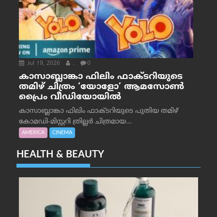
Jul 19, 2026
.
0
കാസാബ്ലാങ്കാ ഫിലിം ഫാക്ടറിയുടെ
തമിഴ് ചിത്രം ‘യോളോ’ ആമസോൺ
പ്രൈം വീഡിയോയിൽ
കാസാബ്ലാങ്കാ ഫിലിം ഫാക്ടറിയുടെ പുതിയ തമിഴ്
കോമഡി-മിസ്റ്ററി ത്രില്ലർ ചിത്രമായ...
AMERICA
CINEMA
HEALTH & BEAUTY