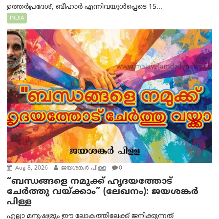
ഉത്തർപ്രദേശ്, ബീഹാർ എന്നിവയുൾപ്പെടെ 15...
INDIA
Aug 8, 2026
ജയശങ്കര്‍ പിള്ള
0
“ബന്ധങ്ങളെ നമുക്ക് ഹൃദയത്തോട്
ചേർത്തു വയ്ക്കാം” (ലേഖനം): ജയശങ്കര്‍
പിള്ള
എല്ലാ മനുഷ്യരും ഈ ലോകത്തിലേക്ക് ജനിക്കുന്നത്