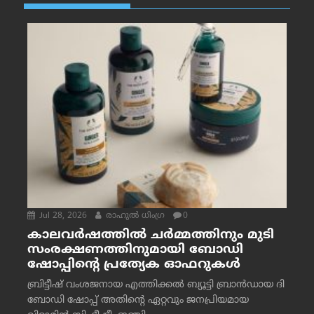
Jul 28, 2026
രാഹുല്‍ ധിംഗ്ര
0
കാലവർഷത്തിൽ ചർമ്മത്തിനും മുടി
സംരക്ഷണത്തിനുമായി ബോഡി
ഷോപ്പിന്റെ പ്രത്യേക ഓഫറുകൾ
ബ്രിട്ടീഷ് വംശജനായ എത്തിക്കൽ ബ്യൂട്ടി ബ്രാൻഡായ ദി
ബോഡി ഷോപ്പ് അതിന്റെ ഏറ്റവും ജനപ്രിയമായ