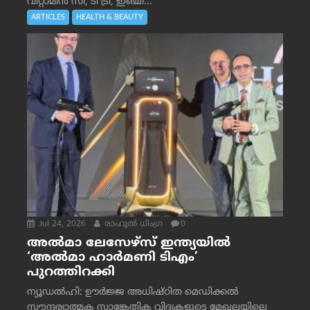
വിറ്റാമിൻ സി, ടീ ട്രീ, ഇഞ്ചി...
ARTICLES
HEALTH & BEAUTY
Jul 24, 2026
രാഹുല്‍ ധിംഗ്ര
0
അൽമാ ലേസേഴ്സ് ഇന്ത്യയിൽ
‘അൽമാ ഹാർമണി ടിഎം’
പുറത്തിറക്കി
ന്യൂഡൽഹി: ഊർജ്ജ അധിഷ്ഠിത മെഡിക്കൽ
സൗന്ദര്യാത്മക സാങ്കേതിക വിദ്യകളുടെ മേഖലയിലെ