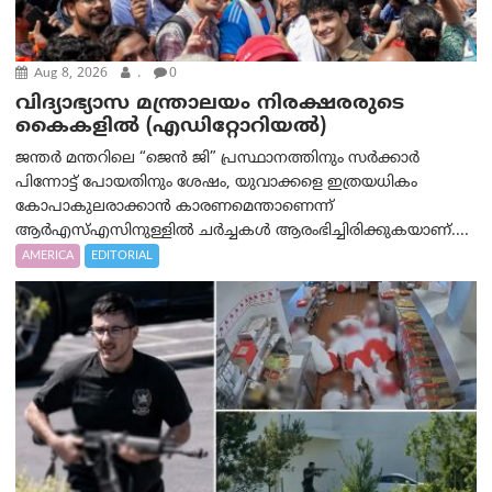
Aug 8, 2026
.
0
വിദ്യാഭ്യാസ മന്ത്രാലയം നിരക്ഷരരുടെ
കൈകളിൽ (എഡിറ്റോറിയല്‍)
ജന്തർ മന്തറിലെ “ജെൻ ജി” പ്രസ്ഥാനത്തിനും സർക്കാർ
പിന്നോട്ട് പോയതിനും ശേഷം, യുവാക്കളെ ഇത്രയധികം
കോപാകുലരാക്കാൻ കാരണമെന്താണെന്ന്
ആർ‌എസ്‌എസിനുള്ളിൽ ചർച്ചകൾ ആരംഭിച്ചിരിക്കുകയാണ്....
AMERICA
EDITORIAL