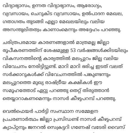
വിദ്യാഭ്യാസം, ഉന്നത വിദ്യാഭ്യാസം, ആരോഗ്യം,
വ്യവസായം, ചെറുകിട വ്യവസായം, ഉൽപാദന മേഖല,
ഗതാഗതം തുടങ്ങി എല്ലാ മേഖലയിലും വലിയ
അസന്തുലിതത്വം കാണാംമെന്നും അദ്ദേഹം പറഞ്ഞു.
ചരിത്രപരമായ കാരണങ്ങളാൽ മാത്രമല്ല ജില്ലാ
രൂപീകരണത്തിന് ശേഷമുള്ള 53 വർഷങ്ങൾക്കിടയിലും
വികസനത്തിന്റെ കാര്യത്തിൽ മലപ്പുറം ജില്ല വലിയ
വിവേചനം നേരിട്ടിട്ടുണ്ട്. മാറി മാറി ഭരിച്ച ഇടത് വലത്
സർക്കാറുകൾക്ക് വിവേചനത്തിൽ പങ്കുണ്ടന്നും
മലപ്പുറത്തെ മുഖ്യ രാഷ്ട്രീയ കക്ഷികൾ ഈ
സമൂഹത്തോട് ഏറ്റു പറഞ്ഞു തെറ്റ് തിരുത്താൻ
തെയ്യാറാകണമെന്നും നാസർ കീഴുപറമ്പ് പറഞ്ഞു.
വെൽഫെയർ പാർട്ടി സംസ്ഥാന സമ്മേളന
പ്രചരണാർത്ഥം ജില്ലാ പ്രസിഡണ്ട് നാസർ കീഴുപറമ്പ്
ക്യാപ്റ്റനും ജനറൽ സെക്രട്ടറി ഗണേഷ് വടേരി വൈസ്