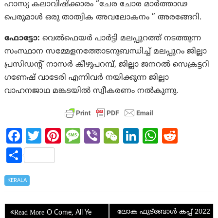
ഹാസ്യ കലാവിഷ്ക്കാരം “ചേര ചോര മാർത്താഢ
പെരുമാൾ ഒരു താത്വിക അവലോകനം ” അരങ്ങേറി.
ഫോട്ടോ:
വെൽഫെയർ പാർട്ടി മലപ്പുറത്ത് നടത്തുന്ന
സംസ്ഥാന സമ്മേളനത്തോടനുബന്ധിച്ച് മലപ്പുറം ജില്ലാ
പ്രസിഡന്റ് നാസർ കീഴുപറമ്പ്, ജില്ലാ ജനറൽ സെക്രട്ടറി
ഗണേഷ് വാടേരി എന്നിവർ നയിക്കുന്ന ജില്ലാ
വാഹനജാഥ മങ്കടയിൽ സ്വീകരണം നൽകുന്നു.
Fa
T
Pi
M
Vi
W
Li
W
R
ce
w
nt
es
b
e
n
h
e
S
b
itt
er
sa
er
C
ke
at
d
h
o
er
es
g
h
dI
s
di
ar
KERALA
o
t
e
at
n
A
t
e
Post
k
p
ലോക ഫുട്‌ബോള്‍ കപ്പ് 2022
O Come, All Ye