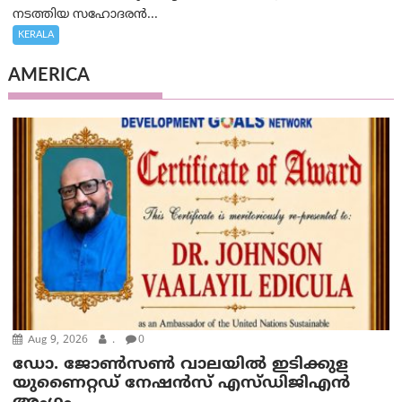
നടത്തിയ സഹോദരന്‍...
KERALA
AMERICA
Aug 9, 2026
.
0
ഡോ. ജോൺസൺ വാലയിൽ ഇടിക്കുള
യുണൈറ്റഡ് നേഷൻസ് എസ്ഡിജിഎൻ