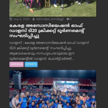
Aug 4, 2026
അനശ്വരം മാമ്പിള്ളി
0
കേരള അസോസിയേഷൻ ഓഫ്
ഡാളസ് ടി20 ക്രിക്കറ്റ് ടൂർണമെന്റ്
സംഘടിപ്പിച്ചു
ഡാളസ് : കേരള അസോസിയേഷൻ ഓഫ് ഡാളസ്
ടി20 ക്രിക്കറ്റ് ടൂർണമെന്റ് സംഘടിപ്പിച്ചു.
ആവേശകരവും സൗഹൃദപരവുമായ ഈ
ടൂർണമെന്റിൽ ഡാളസ്- ഫോർട്ട്‌വര്‍ത്ത്...
AMERICA
SPORTS