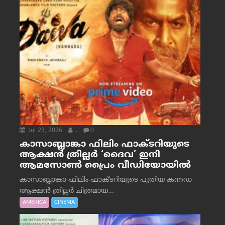
Jul 23, 2026
.
0
കാസാബ്ലാങ്കാ ഫിലിം ഫാക്ടറിയുടെ
ആക്ഷൻ ത്രില്ലർ ‘ദൈവ’ ഇനി
ആമസോൺ പ്രൈം വീഡിയോയിൽ
കാസാബ്ലാങ്കാ ഫിലിം ഫാക്ടറിയുടെ പുതിയ കന്നഡ
ആക്ഷൻ ത്രില്ലർ ചിത്രമായ...
AMERICA
CINEMA