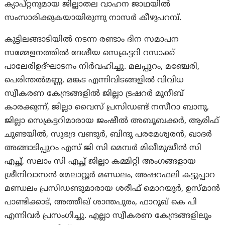
ക്യാപ്റ്റനുമായ ജില്ലാതല വാഹന ജാഥയിൽ
സംസാരിക്കുകയായിരുന്നു നാസർ കീഴുപറമ്പ്.
കൂട്ടിലങ്ങാടിയിൽ നടന്ന രണ്ടാം ദിന സമാപന
സമ്മേളനത്തിൽ ദേശീയ സെക്രട്ടറി റസാക്ക്
പാലേരിഉദ്ഘാടനം നിർവഹിച്ചു. മലപ്പുറം, മഞ്ചേരി,
പെരിന്തൽമണ്ണ, മങ്കട എന്നിവിടങ്ങളിൽ വിവിധ
സ്വീകരണ കേന്ദ്രങ്ങളിൽ ജില്ലാ ട്രഷറർ മുനീബ്
കാരക്കുന്ന്, ജില്ലാ വൈസ് പ്രസിഡണ്ട് നസീറാ ബാനു,
ജില്ലാ സെക്രട്ടറിമാരായ ജംഷീൽ അബൂബക്കർ, ആരിഫ്
ചുണ്ടയിൽ, സുഭദ്ര വണ്ടൂർ, ബിന്ദു പരമേശ്വരൻ, ഖാദർ
അങ്ങാടിപ്പുറം എസ് ജി സി മെമ്പർ മിഖീമുദ്ധീൻ സി
എച്ഛ്, സലാം സി എച്ഛ് ജില്ലാ കമ്മിറ്റി അംഗങ്ങളായ
ശ്രീനിവാസൻ മേലാറ്റൂർ മണ്ഡലം, അഷറഫലി കട്ടുപ്പാറ
മണ്ഡലം പ്രസിഡണ്ടുമാരായ ശരീഫ് മൊറയൂർ, ഉസ്മാൻ
പാണ്ടിക്കാട്, അത്തീഖ് ശാന്തപുരം, ഫാറൂഖ്‌ കെ പി
എന്നിവർ പ്രസംഗിച്ചു. എല്ലാ സ്വീകരണ കേന്ദ്രങ്ങളിലും