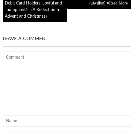
navigation
Debit Card Holders, Joyful and
(കവിത)
p
Triumphant! – (A Reflection for
Advent and Christmas)
LEAVE A COMMENT