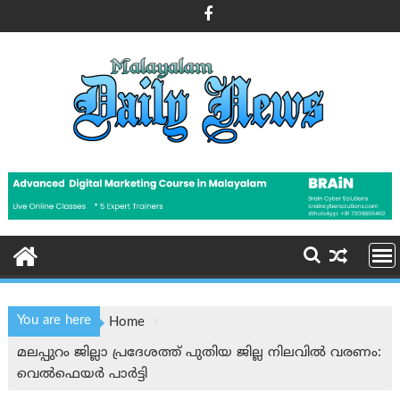
Skip
to
content
You are here
Home
മലപ്പുറം ജില്ലാ പ്രദേശത്ത് പുതിയ ജില്ല നിലവിൽ വരണം:
വെൽഫെയർ പാർട്ടി