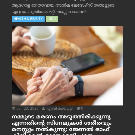
ആഗോള നേതാവായ അൽമ ലേസേഴ്സ് തങ്ങളുടെ
ഏറ്റവും പുതിയ മൾട്ടി-ആപ്ലിക്കേഷൻ...
HEALTH & BEAUTY
INDIA
Jun 23, 2026
എബി മക്കപ്പുഴ
0
നമ്മുടെ മരണം അടുത്തിരിക്കുന്നു
എന്നതിന്റെ സിഗ്നലുകൾ ശരീരവും
മനസ്സും നല്‍കുന്നു: ജേണല്‍ ഓഫ്