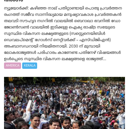
അംഗം
ന്യൂയോര്‍ക്ക്: കഴിഞ്ഞ നാല് പതിറ്റാണ്ടായി പൊതു പ്രവർത്തന
രംഗത്ത് സജീവ സാന്നിദ്ധ്യമായ മനുഷ്യാവകാശ പ്രവർത്തകൻ
തലവടി സൗഹൃദ നഗറിൽ വാലയിൽ ബെറാഖാ ഭവനിൽ ഡോ
ജോൺസൺ വാലയിൽ ഇടിക്കുള ഐക്യ രാഷ്ട്ര സഭയുടെ
സുസ്ഥിര വികസന ലക്ഷ്യങ്ങളുടെ (സസ്റ്റെനെയിബിൾ
ഡെവലപ്‌മെന്റ് ഗോൾസ് നെറ്റ്‌വർക്ക് – എസ്ഡിജിഎൻ)
അംബാസഡറായി നിയമിതനായി. 2030 ന് മുമ്പായി
ലോകരാജ്യങ്ങൾ പരിഹാരം കാണേണ്ട പതിനേഴ് വിഷയങ്ങൾ
ഉൾപ്പെടെ സുസ്ഥിര വികസന ലക്ഷ്യങ്ങളെ രാജ്യത്ത്...
AMERICA
KERALA