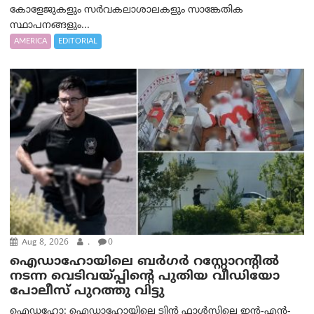
കോളേജുകളും സർവകലാശാലകളും സാങ്കേതിക
സ്ഥാപനങ്ങളും...
AMERICA
EDITORIAL
Aug 8, 2026
.
0
ഐഡാഹോയിലെ ബർഗർ റസ്റ്റോറന്റിൽ
നടന്ന വെടിവയ്പ്പിന്റെ പുതിയ വീഡിയോ
പോലീസ് പുറത്തു വിട്ടു
ഐഡഹോ: ഐഡാഹോയിലെ ട്വിൻ ഫാൾസിലെ ഇൻ-എൻ-