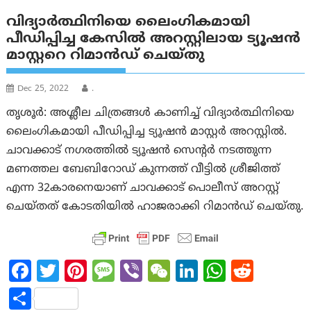
വിദ്യാർത്ഥിനിയെ ലൈംഗികമായി
പീഡിപ്പിച്ച കേസിൽ അറസ്റ്റിലായ ട്യൂഷൻ
മാസ്റ്ററെ റിമാന്‍ഡ് ചെയ്തു
Dec 25, 2022
.
തൃശൂർ: അശ്ലീല ചിത്രങ്ങൾ കാണിച്ച് വിദ്യാർത്ഥിനിയെ
ലൈംഗികമായി പീഡിപ്പിച്ച ട്യൂഷൻ മാസ്റ്റർ അറസ്റ്റിൽ.
ചാവക്കാട് നഗരത്തിൽ ട്യൂഷൻ സെന്റർ നടത്തുന്ന
മണത്തല ബേബിറോഡ് കുന്നത്ത് വീട്ടിൽ ശ്രീജിത്ത്
എന്ന 32കാരനെയാണ് ചാവക്കാട് പൊലീസ് അറസ്റ്റ്
ചെയ്തത് കോടതിയിൽ ഹാജരാക്കി റിമാൻഡ് ചെയ്തു.
Fa
T
Pi
M
Vi
W
Li
W
R
ce
w
nt
es
b
e
n
h
e
S