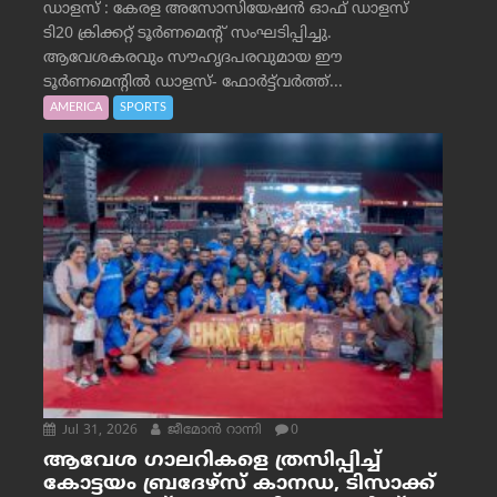
ഡാളസ് : കേരള അസോസിയേഷൻ ഓഫ് ഡാളസ്
ടി20 ക്രിക്കറ്റ് ടൂർണമെന്റ് സംഘടിപ്പിച്ചു.
ആവേശകരവും സൗഹൃദപരവുമായ ഈ
ടൂർണമെന്റിൽ ഡാളസ്- ഫോർട്ട്‌വര്‍ത്ത്...
AMERICA
SPORTS
Jul 31, 2026
ജീമോന്‍ റാന്നി
0
ആവേശ ഗാലറികളെ ത്രസിപ്പിച്ച്
കോട്ടയം ബ്രദേഴ്‌സ് കാനഡ, ടിസാക്ക്