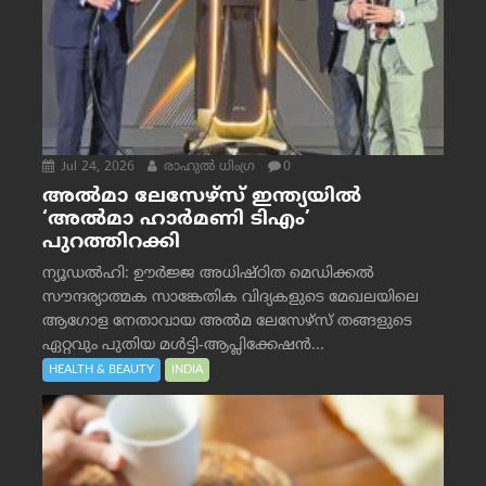
Jul 24, 2026
രാഹുല്‍ ധിംഗ്ര
0
അൽമാ ലേസേഴ്സ് ഇന്ത്യയിൽ
‘അൽമാ ഹാർമണി ടിഎം’
പുറത്തിറക്കി
ന്യൂഡൽഹി: ഊർജ്ജ അധിഷ്ഠിത മെഡിക്കൽ
സൗന്ദര്യാത്മക സാങ്കേതിക വിദ്യകളുടെ മേഖലയിലെ
ആഗോള നേതാവായ അൽമ ലേസേഴ്സ് തങ്ങളുടെ
ഏറ്റവും പുതിയ മൾട്ടി-ആപ്ലിക്കേഷൻ...
HEALTH & BEAUTY
INDIA