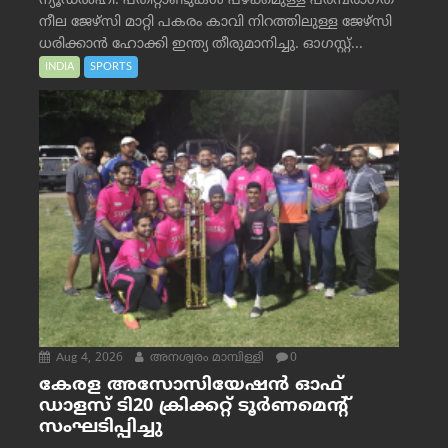
ന്യൂഡൽഹി: പതിറ്റാണ്ടുകൾ പഴക്കമുള്ള പരമ്പരാഗത
നീല ജേഴ്‌സി മാറ്റി പകരം കാവി നിറത്തിലുള്ള ജേഴ്‌സി
ധരിക്കാൻ ഹോക്കി ഇന്ത്യ തീരുമാനിച്ചു. ഓഗസ്റ്റ്...
INDIA
SPORTS
Aug 4, 2026
അനശ്വരം മാമ്പിള്ളി
0
കേരള അസോസിയേഷൻ ഓഫ്
ഡാളസ് ടി20 ക്രിക്കറ്റ് ടൂർണമെന്റ്
സംഘടിപ്പിച്ചു