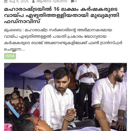
Aug 8, 2026
ആന്‍സി വര്‍ഗീസ്
0
മഹാരാഷ്ട്രയിൽ 16 ലക്ഷം കർഷകരുടെ
വായ്പ എഴുതിത്തള്ളിയതായി മുഖ്യമന്ത്രി
ഫഡ്‌നാവിസ്
മുംബൈ : മഹാരാഷ്ട്ര സർക്കാരിന്റെ അഭിമാനകരമായ
വായ്പ എഴുതിത്തള്ളൽ പദ്ധതി പ്രകാരം യോഗ്യരായ
കർഷകരുടെ ബാങ്ക് അക്കൗണ്ടുകളിലേക്ക് ഫണ്ട് ട്രാൻസ്ഫർ
ചെയ്യുന്ന...
INDIA