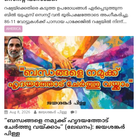
റഷ്യയ്‌ക്കെതിരെ കടുത്ത ഉപരോധങ്ങൾ ഏർപ്പെടുത്തുന്ന
ബിൽ യുഎസ് സെനറ്റ് വൻ ഭൂരിപക്ഷത്തോടെ അംഗീകരിച്ചു.
86-11 വോട്ടുകൾക്ക് പാസായ പാക്കേജിൽ റഷ്യയിൽ നിന്ന്...
AMERICA
Aug 8, 2026
ജയശങ്കര്‍ പിള്ള
0
“ബന്ധങ്ങളെ നമുക്ക് ഹൃദയത്തോട്
ചേർത്തു വയ്ക്കാം” (ലേഖനം): ജയശങ്കര്‍
പിള്ള