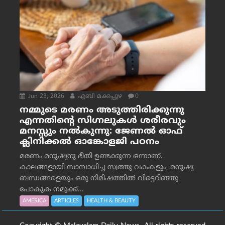
Jun 23, 2026
എബി മക്കപ്പുഴ
0
നമ്മുടെ മരണം അടുത്തിരിക്കുന്നു
എന്നതിന്റെ സിഗ്നലുകൾ ശരീരവും
മനസ്സും നല്‍കുന്നു: ജേണല്‍ ഓഫ്
ക്ലിനിക്കല്‍ ഓങ്കോളജി പഠനം
മരണം മനുഷ്യനു ഭീതി ഉണ്ടക്കുന്ന ഒന്നാണ്.
കാലങ്ങളായി സാമ്പാധിച്ച സ്വത്തു വകകളും, മനുഷ്യ
ബന്ധങ്ങളെയും ഒരു നിമിഷത്തിൽ വിട്ടെറിഞ്ഞു
പോകുക നമുക്ക്...
AMERICA
ARTICLES
HEALTH & BEAUTY