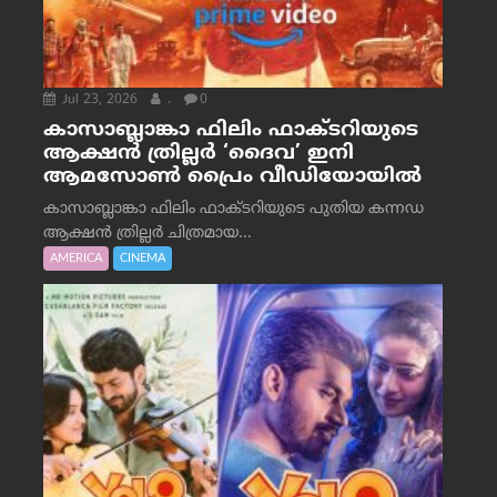
Jul 23, 2026
.
0
കാസാബ്ലാങ്കാ ഫിലിം ഫാക്ടറിയുടെ
ആക്ഷൻ ത്രില്ലർ ‘ദൈവ’ ഇനി
ആമസോൺ പ്രൈം വീഡിയോയിൽ
കാസാബ്ലാങ്കാ ഫിലിം ഫാക്ടറിയുടെ പുതിയ കന്നഡ
ആക്ഷൻ ത്രില്ലർ ചിത്രമായ...
AMERICA
CINEMA