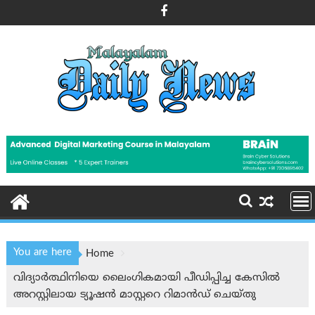
Skip
to
content
You are here
Home
വിദ്യാർത്ഥിനിയെ ലൈംഗികമായി പീഡിപ്പിച്ച കേസിൽ
അറസ്റ്റിലായ ട്യൂഷൻ മാസ്റ്ററെ റിമാന്‍ഡ് ചെയ്തു