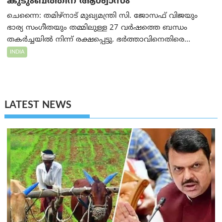
കുടുംബത്തിന് ആശ്വാസം
ചെന്നൈ: തമിഴ്‌നാട് മുഖ്യമന്ത്രി സി. ജോസഫ് വിജയും
ഭാര്യ സംഗീതയും തമ്മിലുള്ള 27 വർഷത്തെ ബന്ധം
തകർച്ചയിൽ നിന്ന് രക്ഷപ്പെട്ടു. ഭർത്താവിനെതിരെ...
INDIA
LATEST NEWS