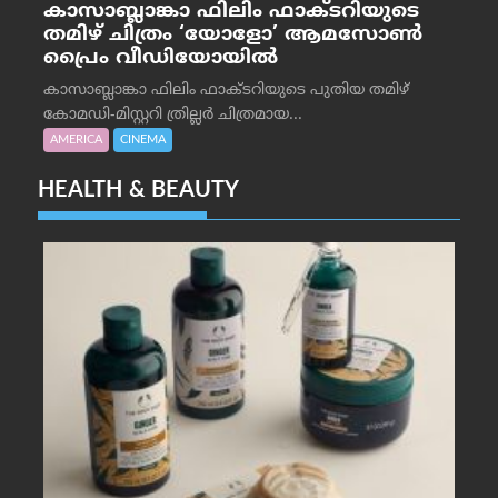
കാസാബ്ലാങ്കാ ഫിലിം ഫാക്ടറിയുടെ
തമിഴ് ചിത്രം ‘യോളോ’ ആമസോൺ
പ്രൈം വീഡിയോയിൽ
കാസാബ്ലാങ്കാ ഫിലിം ഫാക്ടറിയുടെ പുതിയ തമിഴ്
കോമഡി-മിസ്റ്ററി ത്രില്ലർ ചിത്രമായ...
AMERICA
CINEMA
HEALTH & BEAUTY