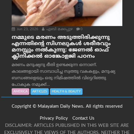
Jun 23, 2026
എബി മക്കപ്പുഴ
0
നമ്മുടെ മരണം അടുത്തിരിക്കുന്നു
എന്നതിന്റെ സിഗ്നലുകൾ ശരീരവും
മനസ്സും നല്‍കുന്നു: ജേണല്‍ ഓഫ്
ക്ലിനിക്കല്‍ ഓങ്കോളജി പഠനം
മരണം മനുഷ്യനു ഭീതി ഉണ്ടക്കുന്ന ഒന്നാണ്.
കാലങ്ങളായി സാമ്പാധിച്ച സ്വത്തു വകകളും, മനുഷ്യ
ബന്ധങ്ങളെയും ഒരു നിമിഷത്തിൽ വിട്ടെറിഞ്ഞു
പോകുക നമുക്ക്...
AMERICA
ARTICLES
HEALTH & BEAUTY
Copyright © Malayalam Daily News. All rights reserved
Privacy Policy
Contact Us
DISCLAIMER: ARTICLES PUBLISHED IN THIS WEB SITE ARE
EXCLUSIVELY THE VIEWS OF THE AUTHORS. NEITHER THE