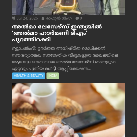
Jul 24, 2026
രാഹുല്‍ ധിംഗ്ര
0
അൽമാ ലേസേഴ്സ് ഇന്ത്യയിൽ
‘അൽമാ ഹാർമണി ടിഎം’
പുറത്തിറക്കി
ന്യൂഡൽഹി: ഊർജ്ജ അധിഷ്ഠിത മെഡിക്കൽ
സൗന്ദര്യാത്മക സാങ്കേതിക വിദ്യകളുടെ മേഖലയിലെ
ആഗോള നേതാവായ അൽമ ലേസേഴ്സ് തങ്ങളുടെ
ഏറ്റവും പുതിയ മൾട്ടി-ആപ്ലിക്കേഷൻ...
HEALTH & BEAUTY
INDIA