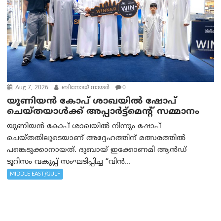
Aug 7, 2026
ബിനോയ് നായര്‍
0
യൂണിയൻ കോപ് ശാഖയിൽ ഷോപ്
ചെയ്തയാൾക്ക് അപ്പാർട്ട്മെന്റ് സമ്മാനം
യൂണിയൻ കോപ് ശാഖയിൽ നിന്നും ഷോപ്
ചെയ്തതിലൂടെയാണ് അദ്ദേഹത്തിന് മത്സരത്തിൽ
പങ്കെടുക്കാനായത്. ദുബായ് ഇക്കോണമി ആൻഡ്
ടൂറിസം വകുപ്പ് സംഘടിപ്പിച്ച “വിൻ...
MIDDLE EAST/GULF