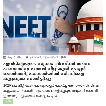
Aug 7, 2026
പ്രശാന്ത്, ന്യൂഡല്‍ഹി
0
എൻ‌ടി‌എയുടെ സ്വന്തം വിദഗ്ധർ തന്നെ
പണത്തിനു വേണ്ടി നീറ്റ്-യു‌ജി പേപ്പർ
ചോർത്തി; കോടതിയില്‍ സിബിഐ
കുറ്റപത്രം സമര്‍പ്പിച്ചു
2026 ലെ നീറ്റ്-യുജി ചോദ്യപേപ്പർ ചോർച്ച കേസിൽ സിബിഐ
കുറ്റപത്രം നിരവധി സുപ്രധാന വെളിപ്പെടുത്തലുകൾ നടത്തി.
ഇതൊരു ലളിതമായ ചോദ്യ പേപ്പർ...
INDIA