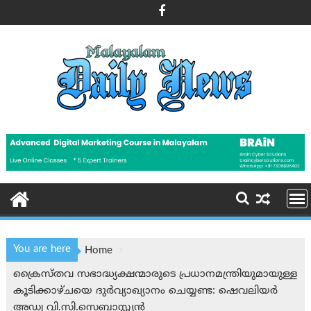
Skip
to
content
You are here
Home
ക്രൈസ്തവ സഭാദ്ധ്യക്ഷന്മാരുടെ പ്രധാനമന്ത്രിയുമായുള്ള
കൂടിക്കാഴ്ചയെ ദുര്‍വ്യാഖ്യാനം ചെയ്യണ്ട: ഷെവലിയര്‍
അഡ്വ വി.സി.സെബാസ്റ്റ്യന്‍