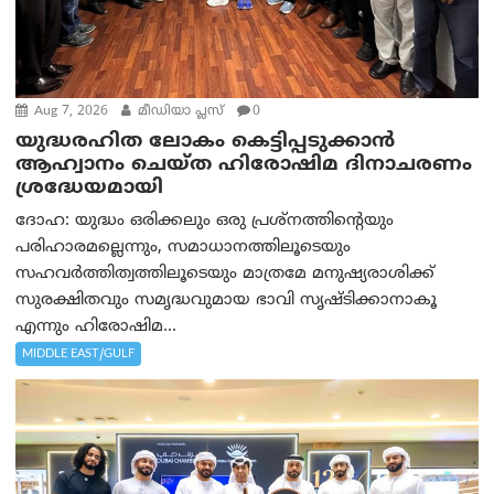
Aug 7, 2026
മീഡിയാ പ്ലസ്
0
യുദ്ധരഹിത ലോകം കെട്ടിപ്പടുക്കാന്‍
ആഹ്വാനം ചെയ്ത ഹിരോഷിമ ദിനാചരണം
ശ്രദ്ധേയമായി
ദോഹ: യുദ്ധം ഒരിക്കലും ഒരു പ്രശ്‌നത്തിന്റെയും
പരിഹാരമല്ലെന്നും, സമാധാനത്തിലൂടെയും
സഹവര്‍ത്തിത്വത്തിലൂടെയും മാത്രമേ മനുഷ്യരാശിക്ക്
സുരക്ഷിതവും സമൃദ്ധവുമായ ഭാവി സൃഷ്ടിക്കാനാകൂ
എന്നും ഹിരോഷിമ...
MIDDLE EAST/GULF