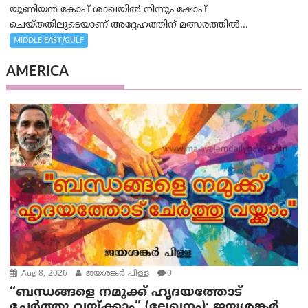
യൂണിയൻ കോപ് ശാഖയിൽ നിന്നും ഷോപ്
ചെയ്തതിലൂടെയാണ് അദ്ദേഹത്തിന് മത്സരത്തിൽ...
MIDDLE EAST/GULF
AMERICA
Aug 8, 2026
ജയശങ്കര്‍ പിള്ള
0
“ബന്ധങ്ങളെ നമുക്ക് ഹൃദയത്തോട്
ചേർത്തു വയ്ക്കാം” (ലേഖനം): ജയശങ്കര്‍