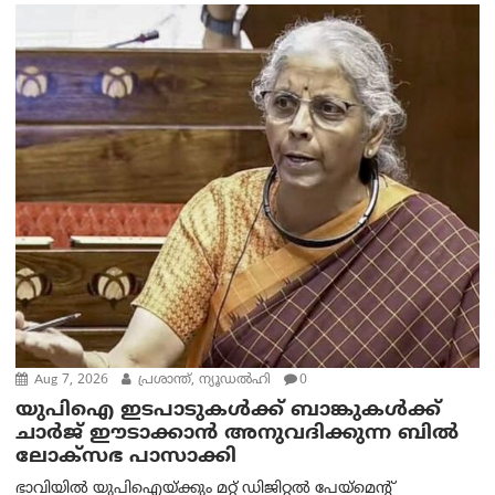
Aug 7, 2026
പ്രശാന്ത്, ന്യൂഡല്‍ഹി
0
യുപിഐ ഇടപാടുകൾക്ക് ബാങ്കുകൾക്ക്
ചാർജ് ഈടാക്കാൻ അനുവദിക്കുന്ന ബിൽ
ലോക്‌സഭ പാസാക്കി
ഭാവിയിൽ യുപിഐയ്ക്കും മറ്റ് ഡിജിറ്റൽ പേയ്‌മെന്റ്