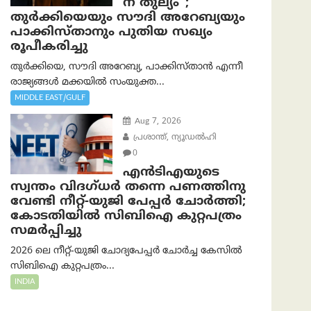
ന് തുല്യം”;
തുർക്കിയെയും സൗദി അറേബ്യയും
പാക്കിസ്താനും പുതിയ സഖ്യം
രൂപീകരിച്ചു
തുർക്കിയെ, സൗദി അറേബ്യ, പാക്കിസ്താന്‍ എന്നീ
രാജ്യങ്ങൾ മക്കയിൽ സംയുക്ത...
MIDDLE EAST/GULF
Aug 7, 2026
പ്രശാന്ത്, ന്യൂഡല്‍ഹി
0
എൻ‌ടി‌എയുടെ
സ്വന്തം വിദഗ്ധർ തന്നെ പണത്തിനു
വേണ്ടി നീറ്റ്-യു‌ജി പേപ്പർ ചോർത്തി;
കോടതിയില്‍ സിബിഐ കുറ്റപത്രം
സമര്‍പ്പിച്ചു
2026 ലെ നീറ്റ്-യുജി ചോദ്യപേപ്പർ ചോർച്ച കേസിൽ
സിബിഐ കുറ്റപത്രം...
INDIA