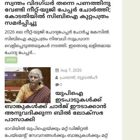
സ്വന്തം വിദഗ്ധർ തന്നെ പണത്തിനു
വേണ്ടി നീറ്റ്-യു‌ജി പേപ്പർ ചോർത്തി;
കോടതിയില്‍ സിബിഐ കുറ്റപത്രം
സമര്‍പ്പിച്ചു
2026 ലെ നീറ്റ്-യുജി ചോദ്യപേപ്പർ ചോർച്ച കേസിൽ
സിബിഐ കുറ്റപത്രം നിരവധി സുപ്രധാന
വെളിപ്പെടുത്തലുകൾ നടത്തി. ഇതൊരു ലളിതമായ
ചോദ്യ പേപ്പർ...
INDIA
Aug 7, 2026
പ്രശാന്ത്, ന്യൂഡല്‍ഹി
0
യുപിഐ
ഇടപാടുകൾക്ക്
ബാങ്കുകൾക്ക് ചാർജ് ഈടാക്കാൻ
അനുവദിക്കുന്ന ബിൽ ലോക്‌സഭ
പാസാക്കി
ഭാവിയിൽ യുപിഐയ്ക്കും മറ്റ് ഡിജിറ്റൽ
പേയ്‌മെന്റ് സേവനങ്ങൾക്കും ബാങ്കുകൾക്കും മറ്റ്