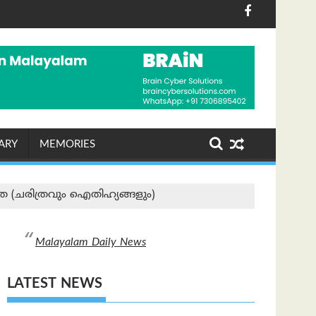
ചു
ോടതിയില്‍ സിബിഐ കുറ്റപത്രം സമര്‍പ്പിച്ചു
ക്ക് ചാർജ് ഈടാക്കാൻ അനുവദിക്കുന്ന ബിൽ ലോക്‌സഭ പാ
ടിസിഎസ് മതപരിവർത്തന കേസിൽ പ്ര
ARY
MEMORIES
ാത്ര (ചരിത്രവും ഐതിഹ്യങ്ങളും)
Malayalam Daily News
LATEST NEWS