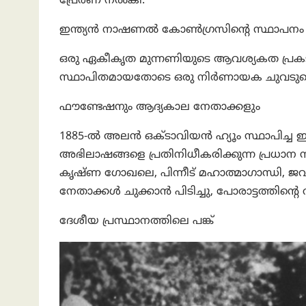
പ്രേരണ നൽകി.
ഇന്ത്യൻ നാഷണൽ കോൺഗ്രസിന്റെ സ്ഥാപനം
ഒരു ഏകീകൃത മുന്നണിയുടെ ആവശ്യകത പ്ര
സ്ഥാപിതമായതോടെ ഒരു നിർണായക ചുവടുവെയ്പ
ഫൗണ്ടേഷനും ആദ്യകാല നേതാക്കളും
1885-ൽ അലൻ ഒക്ടാവിയൻ ഹ്യൂം സ്ഥാപിച്ച ഇ
അഭിലാഷങ്ങളെ പ്രതിനിധീകരിക്കുന്ന പ്രധ
കൃഷ്ണ ഗോഖലെ, പിന്നീട് മഹാത്മാഗാന്ധി, ജ
നേതാക്കൾ ചുക്കാൻ പിടിച്ചു, പോരാട്ടത്തിന
ദേശീയ പ്രസ്ഥാനത്തിലെ പങ്ക്