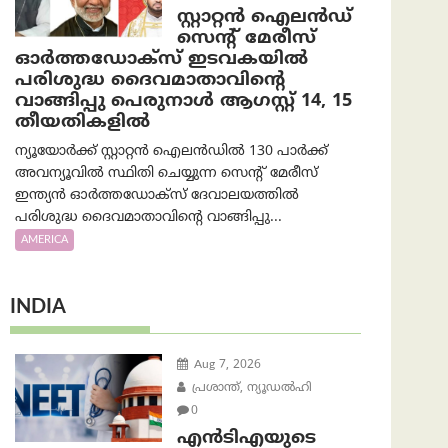
സ്റ്റാറ്റൻ ഐലൻഡ്
സെന്റ് മേരീസ്
ഓർത്തഡോക്സ് ഇടവകയിൽ
പരിശുദ്ധ ദൈവമാതാവിന്റെ
വാങ്ങിപ്പു പെരുനാൾ ആഗസ്റ്റ് 14, 15
തീയതികളിൽ
ന്യൂയോർക്ക് സ്റ്റാറ്റൻ ഐലൻഡിൽ 130 പാർക്ക്
അവന്യൂവിൽ സ്ഥിതി ചെയ്യുന്ന സെന്റ് മേരീസ്
ഇന്ത്യൻ ഓർത്തഡോക്സ് ദേവാലയത്തിൽ
പരിശുദ്ധ ദൈവമാതാവിന്റെ വാങ്ങിപ്പു...
AMERICA
INDIA
Aug 7, 2026
പ്രശാന്ത്, ന്യൂഡല്‍ഹി
0
എൻ‌ടി‌എയുടെ