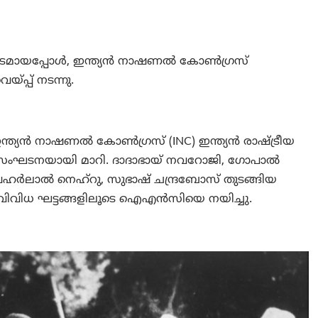
കടമായപ്പോൾ, ഇന്ത്യൻ നാഷണൽ കോൺഗ്രസ്
്പ് നടന്നു.
ന്ത്യൻ നാഷണൽ കോൺഗ്രസ് (INC) ഇന്ത്യൻ രാഷ്ട്രീയ
ാന സംഘടനയായി മാറി. ദാദാഭായ് നവറോജി, ഗോപാൽ
വഹർലാൽ നെഹ്‌റു, സുഭാഷ് ചന്ദ്രബോസ് തുടങ്ങിയ
്റെ വിവിധ ഘട്ടങ്ങളിലൂടെ ഐഎൻസിയെ നയിച്ചു.