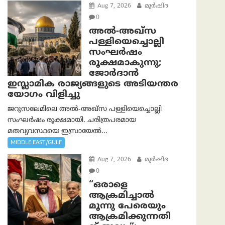
Aug 7, 2026
മുര്‍ഷിദ
0
അൽ-അഖ്‌സ
പള്ളിയെച്ചൊല്ലി
സംഘർഷം
രൂക്ഷമാകുന്നു;
ജോർദാൻ
ഇസ്ലാമിക രാജ്യങ്ങളുടെ അടിയന്തര
യോഗം വിളിച്ചു
ജറുസലേമിലെ അൽ-അഖ്‌സ പള്ളിയെച്ചൊല്ലി
സംഘർഷം രൂക്ഷമായി. ചരിത്രപരമായ
മതവ്യവസ്ഥയെ ഇസ്രായേൽ...
MIDDLE EAST/GULF
Aug 7, 2026
മുര്‍ഷിദ
0
“ഒരാളെ
ആക്രമിച്ചാല്‍
മൂന്നു പേരെയും
ആക്രമിക്കുന്നതി