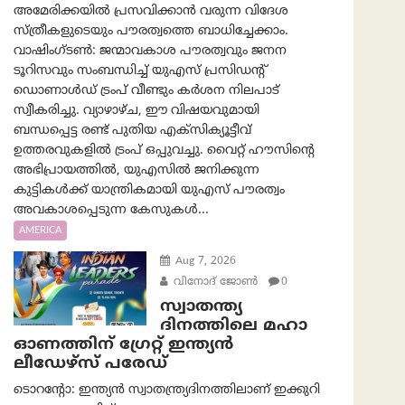
അമേരിക്കയിൽ പ്രസവിക്കാൻ വരുന്ന വിദേശ
സ്ത്രീകളുടെയും പൗരത്വത്തെ ബാധിച്ചേക്കാം.
വാഷിംഗ്ടണ്‍: ജന്മാവകാശ പൗരത്വവും ജനന
ടൂറിസവും സംബന്ധിച്ച് യുഎസ് പ്രസിഡന്റ്
ഡൊണാൾഡ് ട്രംപ് വീണ്ടും കർശന നിലപാട്
സ്വീകരിച്ചു. വ്യാഴാഴ്ച, ഈ വിഷയവുമായി
ബന്ധപ്പെട്ട രണ്ട് പുതിയ എക്സിക്യൂട്ടീവ്
ഉത്തരവുകളിൽ ട്രംപ് ഒപ്പുവച്ചു. വൈറ്റ് ഹൗസിന്റെ
അഭിപ്രായത്തിൽ, യുഎസിൽ ജനിക്കുന്ന
കുട്ടികൾക്ക് യാന്ത്രികമായി യുഎസ് പൗരത്വം
അവകാശപ്പെടുന്ന കേസുകൾ...
AMERICA
Aug 7, 2026
വിനോദ് ജോൺ
0
സ്വാതന്ത്യ
ദിനത്തിലെ മഹാ
ഓണത്തിന് ഗ്രേറ്റ് ഇന്ത്യൻ
ലീഡേഴ്സ് പരേഡ്
ടൊറന്റോ: ഇന്ത്യൻ സ്വാതന്ത്ര്യദിനത്തിലാണ് ഇക്കുറി