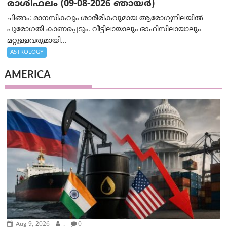
രാശിഫലം (09-08-2026 ഞായര്‍)
ചിങ്ങം: മാനസികവും ശാരീരികവുമായ ആരോഗ്യനിലയിൽ
പുരോഗതി കാണപ്പെടും. വീട്ടിലായാലും ഓഫിസിലായാലും
മറ്റുള്ളവരുമായി...
ASTROLOGY
AMERICA
Aug 9, 2026
.
0