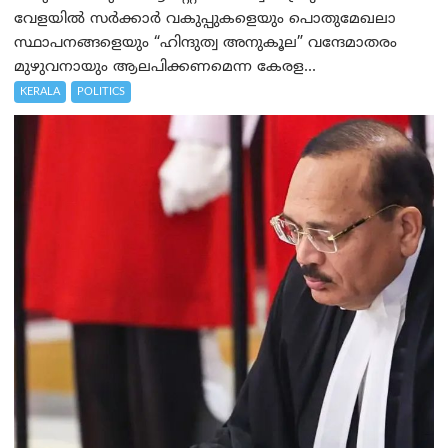
വേളയിൽ സർക്കാർ വകുപ്പുകളെയും പൊതുമേഖലാ
സ്ഥാപനങ്ങളെയും “ഹിന്ദുത്വ അനുകൂല” വന്ദേമാതരം
മുഴുവനായും ആലപിക്കണമെന്ന കേരള...
KERALA
POLITICS