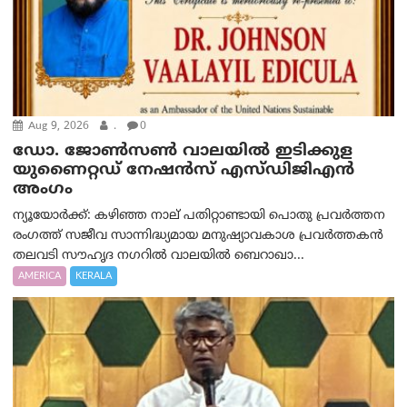
Aug 9, 2026
.
0
ഡോ. ജോൺസൺ വാലയിൽ ഇടിക്കുള
യുണൈറ്റഡ് നേഷൻസ് എസ്ഡിജിഎൻ
അംഗം
ന്യൂയോര്‍ക്ക്: കഴിഞ്ഞ നാല് പതിറ്റാണ്ടായി പൊതു പ്രവർത്തന
രംഗത്ത് സജീവ സാന്നിദ്ധ്യമായ മനുഷ്യാവകാശ പ്രവർത്തകൻ
തലവടി സൗഹൃദ നഗറിൽ വാലയിൽ ബെറാഖാ...
AMERICA
KERALA