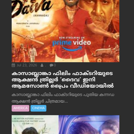
Jul 23, 2026
.
0
കാസാബ്ലാങ്കാ ഫിലിം ഫാക്ടറിയുടെ
ആക്ഷൻ ത്രില്ലർ ‘ദൈവ’ ഇനി
ആമസോൺ പ്രൈം വീഡിയോയിൽ
കാസാബ്ലാങ്കാ ഫിലിം ഫാക്ടറിയുടെ പുതിയ കന്നഡ
ആക്ഷൻ ത്രില്ലർ ചിത്രമായ...
AMERICA
CINEMA