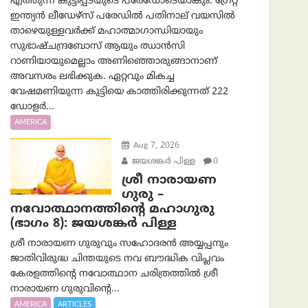
എത്തുന്ന കുട്ടിപ്പടയുടെ പരേഡോടെയാകും. ഗ്രേറ്റ്
ഇന്ത്യൻ ലീഡേഴ്സ് പരേഡിൽ പതിനാല് വയസിൽ
താഴെയുള്ളവർക്ക് മഹാത്മാഗാന്ധിയായും
സുഭാഷ്ചന്ദ്രബോസ് ആയും ഝാൻസി
റാണിയായുമെല്ലാം അണിഞ്ഞൊരുങ്ങാനാണ്
അവസരം ലഭിക്കുക. ഏറ്റവും മികച്ച
വേഷമണിയുന്ന കുട്ടിയെ കാത്തിരിക്കുന്നത് 222
ഡോളർ...
AMERICA
Aug 7, 2026
ജയശങ്കര്‍ പിള്ള
0
ശ്രീ നാരായണ
ഗുരു –
നവോത്ഥാനത്തിന്റെ മഹാഗുരു
(ഭാഗം 8): ജയശങ്കര്‍ പിള്ള
ശ്രീ നാരായണ ഗുരുവും സഹോദരൻ അയ്യപ്പനും
ജാതിവിരുദ്ധ ചിന്തയുടെ നവ ബൗദ്ധിക വിപ്ലവം
കേരളത്തിന്റെ നവോത്ഥാന ചരിത്രത്തിൽ ശ്രീ
നാരായണ ഗുരുവിന്റെ...
AMERICA
ARTICLES