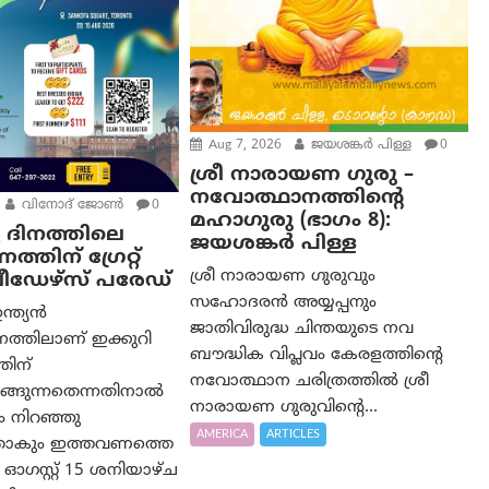
Aug 7, 2026
ജയശങ്കര്‍ പിള്ള
0
ശ്രീ നാരായണ ഗുരു –
നവോത്ഥാനത്തിന്റെ
വിനോദ് ജോൺ
0
മഹാഗുരു (ഭാഗം 8):
്യ ദിനത്തിലെ
ജയശങ്കര്‍ പിള്ള
തിന് ഗ്രേറ്റ്
ശ്രീ നാരായണ ഗുരുവും
ലീഡേഴ്സ് പരേഡ്
സഹോദരൻ അയ്യപ്പനും
ന്ത്യൻ
ജാതിവിരുദ്ധ ചിന്തയുടെ നവ
ദിനത്തിലാണ് ഇക്കുറി
ബൗദ്ധിക വിപ്ലവം കേരളത്തിന്റെ
ിന്
നവോത്ഥാന ചരിത്രത്തിൽ ശ്രീ
ങ്ങുന്നതെന്നതിനാൽ
നാരായണ ഗുരുവിന്റെ...
 നിറഞ്ഞു
AMERICA
ARTICLES
നതാകും ഇത്തവണത്തെ
സ്റ്റ് 15 ശനിയാഴ്ച