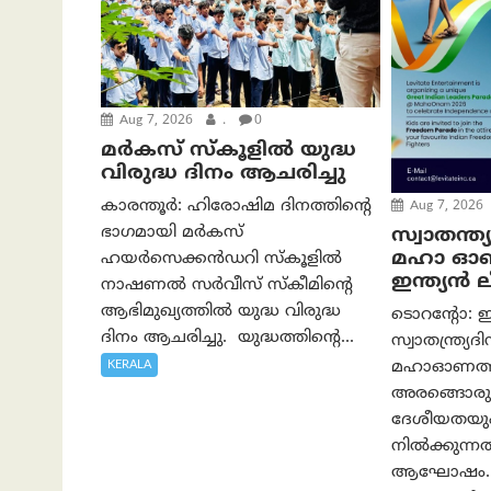
Aug 7, 2026
.
0
മർകസ് സ്കൂളിൽ യുദ്ധ
വിരുദ്ധ ദിനം ആചരിച്ചു
കാരന്തൂർ: ഹിരോഷിമ ദിനത്തിന്റെ
Aug 7, 2026
ഭാഗമായി മർകസ്
സ്വാതന്ത
മഹാ ഓണത്
ഹയർസെക്കൻഡറി സ്കൂളിൽ
ഇന്ത്യൻ 
നാഷണൽ സർവീസ് സ്കീമിന്റെ
ആഭിമുഖ്യത്തിൽ യുദ്ധ വിരുദ്ധ
ടൊറന്റോ: ഇ
ദിനം ആചരിച്ചു. യുദ്ധത്തിന്റെ...
സ്വാതന്ത്ര്യ
മഹാഓണത്ത
KERALA
അരങ്ങൊരു
ദേശീയതയും
നിൽക്കുന്
ആഘോഷം. ഓഗ