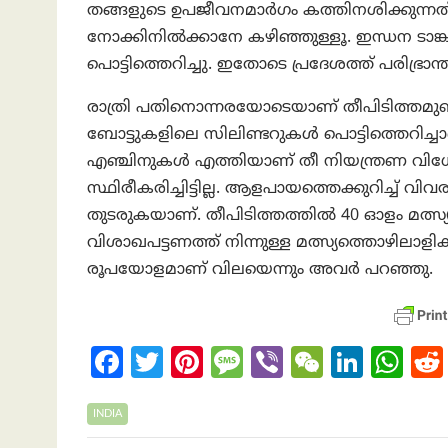
തങ്ങളുടെ ഉപജീവനമാർഗം കത്തിനശിക്കുന്നത്
നോക്കിനിൽക്കാനേ കഴിഞ്ഞുള്ളൂ. ഇന്ധന ടാങ
പൊട്ടിത്തെറിച്ചു. ഇതോടെ പ്രദേശത്ത് പരിഭ്രാന്ത
രാത്രി പതിനൊന്നരയോടെയാണ് തീപിടിത്തമുണ്ട
ബോട്ടുകളിലെ സിലിണ്ടറുകൾ പൊട്ടിത്തെറിച്ചാ
എഞ്ചിനുകൾ എത്തിയാണ് തീ നിയന്ത്രണ വിധേ
സ്ഥിരീകരിച്ചിട്ടില്ല. ആളപായത്തെക്കുറിച്ച് വ
തുടരുകയാണ്. തീപിടിത്തത്തിൽ 40 ഓളം മത്
വിശാഖപട്ടണത്ത് നിന്നുള്ള മത്സ്യത്തൊഴിലാ
രൂപയോളമാണ് വിലയെന്നും അവര്‍ പറഞ്ഞു.
Fa
T
Pi
M
Vi
W
Li
W
ce
w
nt
es
b
e
n
h
b
itt
er
sa
er
C
ke
at
INDIA