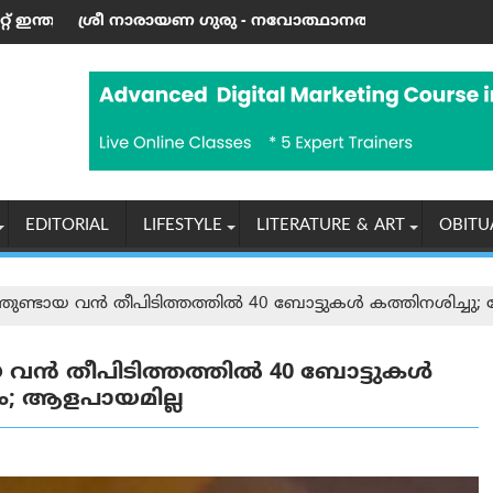
േഡ്
ുരു - നവോത്ഥാനത്തിന്റെ മഹാഗുരു (ഭാഗം 8): ജയശങ്കര്‍ പിള
സ്റ്റാറ്റൻ ഐലൻഡ് സ
EDITORIAL
LIFESTYLE
LITERATURE & ART
OBITU
തുണ്ടായ വൻ തീപിടിത്തത്തിൽ 40 ബോട്ടുകൾ കത്തിനശിച്ചു
 വൻ തീപിടിത്തത്തിൽ 40 ബോട്ടുകൾ
ം; ആളപായമില്ല