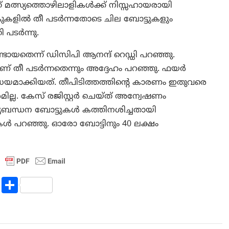
 മത്സ്യത്തൊഴിലാളികൾക്ക് നിസ്സഹായരായി
്കുകളിൽ തീ പടർന്നതോടെ ചില ബോട്ടുകളും
ി പടർന്നു.
ായതെന്ന് ഡിസിപി ആനന്ദ് റെഡ്ഡി പറഞ്ഞു.
ണ് തീ പടര്‍ന്നതെന്നും അദ്ദേഹം പറഞ്ഞു. ഫയർ
യമാക്കിയത്. തീപിടിത്തത്തിന്റെ കാരണം ഇതുവരെ
ിവരമില്ല. കേസ് രജിസ്റ്റർ ചെയ്ത് അന്വേഷണം
സ്യബന്ധന ബോട്ടുകൾ കത്തിനശിച്ചതായി
ളികൾ പറഞ്ഞു. ഓരോ ബോട്ടിനും 40 ലക്ഷം
R
S
e
h
d
ar