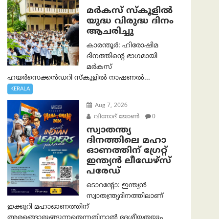
മർകസ് സ്കൂളിൽ
യുദ്ധ വിരുദ്ധ ദിനം
ആചരിച്ചു
കാരന്തൂർ: ഹിരോഷിമ
ദിനത്തിന്റെ ഭാഗമായി
മർകസ്
ഹയർസെക്കൻഡറി സ്കൂളിൽ നാഷണൽ...
KERALA
Aug 7, 2026
വിനോദ് ജോൺ
0
സ്വാതന്ത്യ
ദിനത്തിലെ മഹാ
ഓണത്തിന് ഗ്രേറ്റ്
ഇന്ത്യൻ ലീഡേഴ്സ്
പരേഡ്
ടൊറന്റോ: ഇന്ത്യൻ
സ്വാതന്ത്ര്യദിനത്തിലാണ്
ഇക്കുറി മഹാഓണത്തിന്
അരങ്ങൊരുങ്ങുന്നതെന്നതിനാൽ ദേശീയതയും