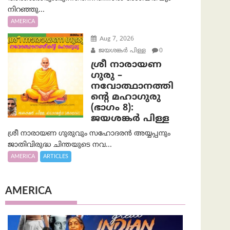
നിറഞ്ഞു...
AMERICA
Aug 7, 2026
ജയശങ്കര്‍ പിള്ള
0
ശ്രീ നാരായണ
ഗുരു –
നവോത്ഥാനത്തി
ന്റെ മഹാഗുരു
(ഭാഗം 8):
ജയശങ്കര്‍ പിള്ള
ശ്രീ നാരായണ ഗുരുവും സഹോദരൻ അയ്യപ്പനും
ജാതിവിരുദ്ധ ചിന്തയുടെ നവ...
AMERICA
ARTICLES
AMERICA