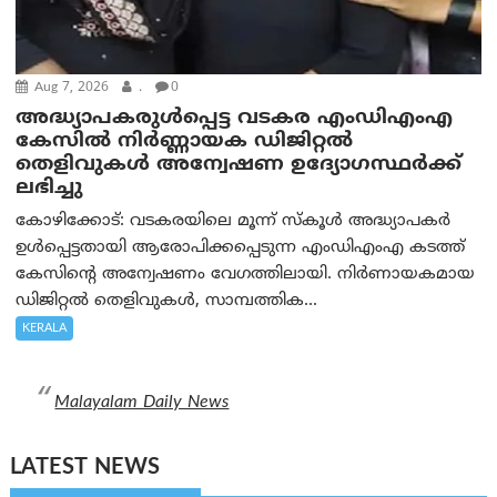
Aug 7, 2026
.
0
അദ്ധ്യാപകരുള്‍പ്പെട്ട വടകര എംഡി‌എം‌എ
കേസില്‍ നിര്‍ണ്ണായക ഡിജിറ്റല്‍
തെളിവുകള്‍ അന്വേഷണ ഉദ്യോഗസ്ഥര്‍ക്ക്
ലഭിച്ചു
കോഴിക്കോട്: വടകരയിലെ മൂന്ന് സ്കൂൾ അദ്ധ്യാപകർ
ഉൾപ്പെട്ടതായി ആരോപിക്കപ്പെടുന്ന എംഡിഎംഎ കടത്ത്
കേസിന്റെ അന്വേഷണം വേഗത്തിലായി. നിർണായകമായ
ഡിജിറ്റൽ തെളിവുകൾ, സാമ്പത്തിക...
KERALA
Malayalam Daily News
LATEST NEWS