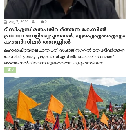
Aug 7, 2026
.
0
ടിസിഎസ് മതപരിവർത്തന കേസിൽ
പ്രധാന വെളിപ്പെടുത്തൽ; എഐഎംഐഎം
കൗൺസിലർ അറസ്റ്റിൽ
മഹാരാഷ്ട്രയിലെ ഛത്രപതി സംഭാജിനഗറിൽ മതപരിവർത്തന
കേസിൽ ഉൾപ്പെട്ട മുൻ ടിസിഎസ് ജീവനക്കാരി നിദ ഖാന്
അഭയം നൽകിയെന്ന ഗുരുതരമായ കുറ്റം നേരിടുന്ന...
INDIA