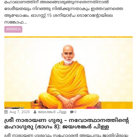
മഹാഓണത്തിന് അരങ്ങൊരുങ്ങുന്നതെന്നതിനാൽ
ദേശീയതയും നിറഞ്ഞു നിൽക്കുന്നതാകും ഇത്തവണത്തെ
ആഘോഷം. ഓഗസ്റ്റ് 15 ശനിയാഴ്ച ടൊറോന്റോയിലെ
സങ്കോഫ...
AMERICA
Aug 7, 2026
ജയശങ്കര്‍ പിള്ള
0
ശ്രീ നാരായണ ഗുരു – നവോത്ഥാനത്തിന്റെ
മഹാഗുരു (ഭാഗം 8): ജയശങ്കര്‍ പിള്ള
ശ്രീ നാരായണ ഗുരുവും സഹോദരൻ അയ്യപ്പനും ജാതിവിരുദ്ധ