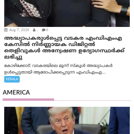
Aug 7, 2026
.
0
അദ്ധ്യാപകരുള്‍പ്പെട്ട വടകര എംഡി‌എം‌എ
കേസില്‍ നിര്‍ണ്ണായക ഡിജിറ്റല്‍
തെളിവുകള്‍ അന്വേഷണ ഉദ്യോഗസ്ഥര്‍ക്ക്
ലഭിച്ചു
കോഴിക്കോട്: വടകരയിലെ മൂന്ന് സ്കൂൾ അദ്ധ്യാപകർ
ഉൾപ്പെട്ടതായി ആരോപിക്കപ്പെടുന്ന എംഡിഎംഎ...
KERALA
AMERICA