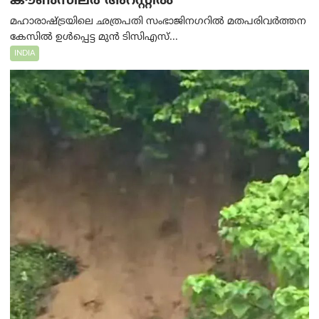
കൗൺസിലർ അറസ്റ്റിൽ
മഹാരാഷ്ട്രയിലെ ഛത്രപതി സംഭാജിനഗറിൽ മതപരിവർത്തന
കേസിൽ ഉൾപ്പെട്ട മുൻ ടിസിഎസ്...
INDIA