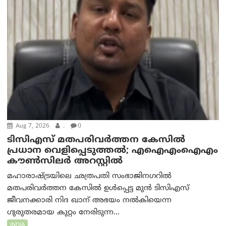
Aug 7, 2026
.
0
ടിസിഎസ് മതപരിവർത്തന കേസിൽ
പ്രധാന വെളിപ്പെടുത്തൽ; എഐഎംഐഎം
കൗൺസിലർ അറസ്റ്റിൽ
മഹാരാഷ്ട്രയിലെ ഛത്രപതി സംഭാജിനഗറിൽ
മതപരിവർത്തന കേസിൽ ഉൾപ്പെട്ട മുൻ ടിസിഎസ്
ജീവനക്കാരി നിദ ഖാന് അഭയം നൽകിയെന്ന
ഗുരുതരമായ കുറ്റം നേരിടുന്ന...
INDIA