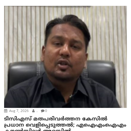
Aug 7, 2026
.
0
ടിസിഎസ് മതപരിവർത്തന കേസിൽ
പ്രധാന വെളിപ്പെടുത്തൽ; എഐഎംഐഎം