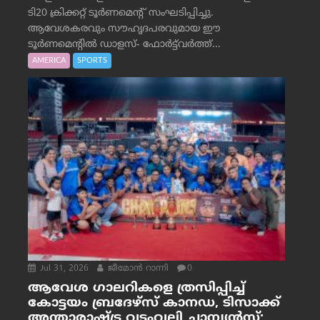
ടി20 ക്രിക്കറ്റ് ടൂർണമെന്റ് സംഘടിപ്പിച്ചു.
ആവേശകരവും സൗഹൃദപരവുമായ ഈ
ടൂർണമെന്റിൽ ഡാളസ്- ഫോർട്ട്‌വര്‍ത്ത്...
AMERICA
SPORTS
Jul 31, 2026
ജീമോന്‍ റാന്നി
0
ആവേശ ഗാലറികളെ ത്രസിപ്പിച്ച്
കോട്ടയം ബ്രദേഴ്‌സ് കാനഡ, ടിസാക്ക്
അന്താരാഷ്ട്ര വടംവലി ചാമ്പ്യന്‍സ്;