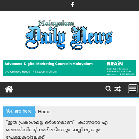
Skip
to
content
You are here
Home
“ഇത് പ്രകാശമല്ല ദർശനമാണ്”, കാന്താരാ എ
ലെജൻഡിന്റെ ഗംഭീര ടീസറും ഫസ്റ്റ് ലുക്കും
പ്രേക്ഷകരിലേക്ക്