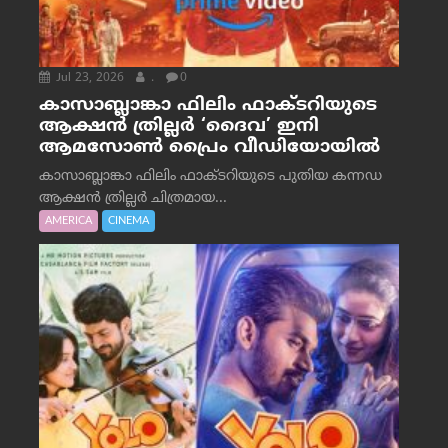
Jul 23, 2026
.
0
കാസാബ്ലാങ്കാ ഫിലിം ഫാക്ടറിയുടെ
ആക്ഷൻ ത്രില്ലർ ‘ദൈവ’ ഇനി
ആമസോൺ പ്രൈം വീഡിയോയിൽ
കാസാബ്ലാങ്കാ ഫിലിം ഫാക്ടറിയുടെ പുതിയ കന്നഡ
ആക്ഷൻ ത്രില്ലർ ചിത്രമായ...
AMERICA
CINEMA