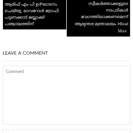
p
സ്വീകര്‍ത്താക്കളുടെ
ആരിഫ് എം പി ഉദ്ഘാടനം
നടപടികള്‍
ചെയ്തു; ഓവറോൾ ട്രോഫി
വേഗത്തിലാക്കണമെന്ന്
പട്ടണക്കാട് ബ്ലോക്ക്
പഞ്ചായത്തിന്
ആഭ്യന്തര മന്ത്രാലയം
LEAVE A COMMENT