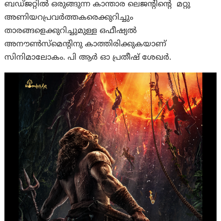
ബഡ്ജറ്റിൽ ഒരുങ്ങുന്ന കാന്താര ലെജന്റിന്റെ മറ്റു
അണിയറപ്രവർത്തകരെക്കുറിച്ചും
താരങ്ങളെക്കുറിച്ചുമുള്ള ഒഫീഷ്യൽ
അനൗൺസ്‌മെന്റിനു കാത്തിരിക്കുകയാണ്
സിനിമാലോകം. പി ആർ ഓ പ്രതീഷ് ശേഖർ.