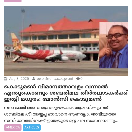
Aug 8, 2026
മോൻസി കൊടുമൺ
0
കൊടുമൺ വിമാനത്താവളം വന്നാൽ
എന്തുകൊണ്ടും ശബരിമല തീർത്ഥാടകർക്ക്
ഇരട്ടി മധുരം: മോൻസി കൊടുമൺ
നനാ ജാതി മതസ്ഥരും ഒരുമയോടെ ആരാധിക്കുന്നത്
ശബരിമല ശ്രീ അയ്യപ്പ ഭഗവാനെ ആണല്ലോ. അവിടുത്തെ
സന്നിധാനത്തിലേക്ക് ഇന്ത്യയുടെ മറ്റു പല സംസ്ഥാനത്തു...
AMERICA
ARTICLES