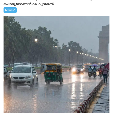
പൊതുജനങ്ങൾക്ക് കൂടുതൽ...
KERALA