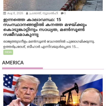
Aug 8, 2026
പ്രശാന്ത്, ന്യൂഡല്‍ഹി
0
ഇന്നത്തെ കാലാവസ്ഥ: 15
സംസ്ഥാനങ്ങളിൽ കനത്ത മഴയ്ക്കും
കൊടുങ്കാറ്റിനും സാധ്യത, മൺസൂൺ
സജീവമാകുന്നു
രാജ്യത്തുടനീളം മൺസൂൺ വേഗത്തിൽ പുരോഗമിക്കുന്നു.
ഉത്തർപ്രദേശ്, ബീഹാർ എന്നിവയുൾപ്പെടെ 15...
INDIA
AMERICA