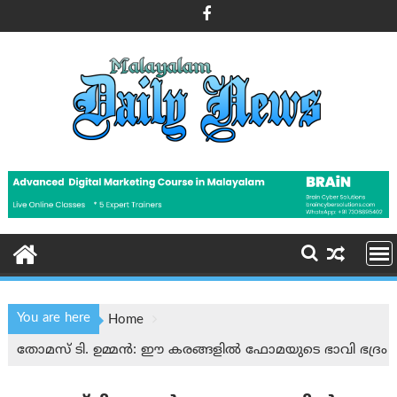
Skip
to
content
You are here
Home
തോമസ് ടി. ഉമ്മൻ: ഈ കരങ്ങളിൽ ഫോമയുടെ ഭാവി ഭദ്രം