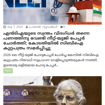
Aug 7, 2026
പ്രശാന്ത്, ന്യൂഡല്‍ഹി
0
എൻ‌ടി‌എയുടെ സ്വന്തം വിദഗ്ധർ തന്നെ
പണത്തിനു വേണ്ടി നീറ്റ്-യു‌ജി പേപ്പർ
ചോർത്തി; കോടതിയില്‍ സിബിഐ
കുറ്റപത്രം സമര്‍പ്പിച്ചു
2026 ലെ നീറ്റ്-യുജി ചോദ്യപേപ്പർ ചോർച്ച കേസിൽ സിബിഐ
കുറ്റപത്രം നിരവധി സുപ്രധാന വെളിപ്പെടുത്തലുകൾ നടത്തി.
ഇതൊരു ലളിതമായ ചോദ്യ പേപ്പർ...
INDIA