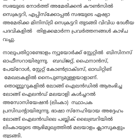
സഭയുടെ നോർത്ത് അമേരിക്കൻ കൗൺസിൽ
സെക്രട്ടറി, എപ്പിസ്‌ക്കോപ്പൽ സഭയുടെ ഏഷ്യാ
അമേരിക്ക മിനിസ്ട്രി സെക്രട്ടറി തുടങ്ങി വിവിധ ദേശീയ
പദവികളിൽ തിളക്കമാർന്ന പ്രവർത്തനങ്ങൾ കാഴ്ച
വച്ചു.
നാലുപതിറ്റാണ്ടോളം ന്യൂയോർക്ക് സ്റ്റേറ്റിൽ ബിസിനസ്
ഓഫീസറായിരുന്നു. ബഡ്ജറ്റ്, ഫൈനാൻസ്,
പേയ്‌റോൾ, സ്റ്റേറ്റ് കോൺട്രാക്ടസ്, ഓഡിറ്റിങ്
മേഖലകളിൽ നൈപുണ്യമുള്ളയാളാണ്.
തൊണ്ണൂറുകളിൽ ലോങ്ങ് ഐലൻഡിൽ ആരംഭിച്ച
ലോങ്ങ് ഐലൻഡ് മലയാളി കൾച്ചറൽ
അസോസിയേഷൻ (ലിംകാ) സ്ഥാപക
പ്രസിഡന്റായിരുന്നു. ഭാഷാ സ്‌നേഹിയായ അദ്ദേഹം
ലോങ്ങ് ഐലൻഡിലെ പബ്ലിക് ലൈബ്രറിയിൽ
ലിംകായുടെ ആഭിമുഖ്യത്തിൽ മലയാളം ക്ലാസുകളും
തുടങ്ങി.