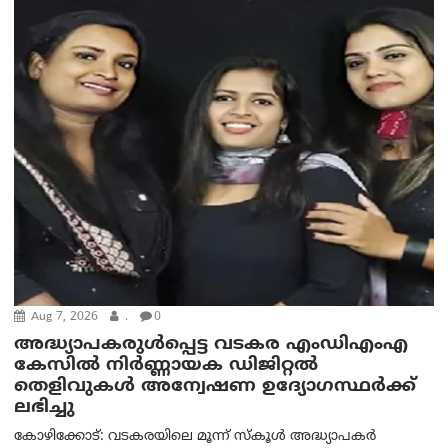
Aug 7, 2026
.
0
അദ്ധ്യാപകരുള്‍പ്പെട്ട വടകര എംഡി‌എം‌എ
കേസില്‍ നിര്‍ണ്ണായക ഡിജിറ്റല്‍
തെളിവുകള്‍ അന്വേഷണ ഉദ്യോഗസ്ഥര്‍ക്ക്
ലഭിച്ചു
കോഴിക്കോട്: വടകരയിലെ മൂന്ന് സ്കൂൾ അദ്ധ്യാപകർ