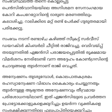
സംഭവസ്ഥലത്ത് തന്നെ കൊല്ലപ്പെട്ട
പെൻസിൽവാനിയയിലെ അഗ്നിശമന സേനാംഗമായ
കോറി കംപറേറ്റോറിൻ്റെ ദാരുണ മരണത്തിലും
കലാശിച്ചു. റാലിക്കിടെ മറ്റ് രണ്ട് പേര്‍ക്ക് ഗുരുതരമായി
പരിക്കേറ്റു.
സംഭവം നടന്ന് രണ്ടാഴ്ച കഴിഞ്ഞ് സീക്രട്ട് സർവീസ്
ഡയറക്ടർ കിംബർലി ചീറ്റിൽ രാജിവച്ചു. വെടിവയ്പ്പ്
തടയുന്നതിൽ ഏജൻസി പരാജയപ്പെട്ടതിൽ രൂക്ഷമായ
വിമർശനം നേരിടേണ്ടി വന്ന അദ്ദേഹം കോൺഗ്രസിൻ്റെ
ചോദ്യങ്ങളെ തുടർന്നാണ് രാജി വെച്ചത്.
അന്വേഷണം തുടരുമ്പോൾ, കൊലപാതകശ്രമം
രഹസ്യാന്വേഷണ വിഭാഗം കൈകാര്യം ചെയ്യുന്നതും
തുടർന്നുള്ള ആഭ്യന്തര അന്വേഷണവും തീവ്രമായ
പരിശോധനയിലാണ്. ഇത് ഏജൻസിയുടെ പ്രവർത്തന
പ്രോട്ടോക്കോളുകളെക്കുറിച്ചും ഉയർന്ന വ്യക്തികളെ
സംരക്ഷിക്കുന്നതിലെ ഫലപ്രാപ്തിയെക്കുറിച്ചും