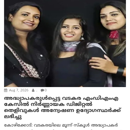
Aug 7, 2026
.
0
അദ്ധ്യാപകരുള്‍പ്പെട്ട വടകര എംഡി‌എം‌എ
കേസില്‍ നിര്‍ണ്ണായക ഡിജിറ്റല്‍
തെളിവുകള്‍ അന്വേഷണ ഉദ്യോഗസ്ഥര്‍ക്ക്
ലഭിച്ചു
കോഴിക്കോട്: വടകരയിലെ മൂന്ന് സ്കൂൾ അദ്ധ്യാപകർ