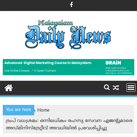
Skip
to
content
You are here
Home
ട്രംപ് വധശ്രമം: ഒന്നിലധികം രഹസ്യ സേവന ഏജൻ്റുമാരെ
അഡ്മിനിസ്‌ട്രേറ്റീവ് അവധിയിൽ പ്രവേശിപ്പിച്ചു