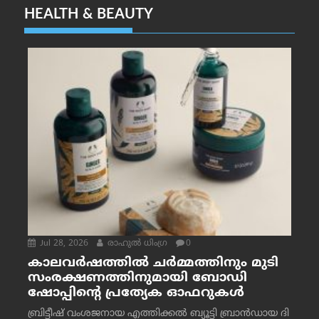
HEALTH & BEAUTY
Jul 28, 2026
രാഹുല്‍ ധിംഗ്ര
0
കാലവർഷത്തിൽ ചർമ്മത്തിനും മുടി
സംരക്ഷണത്തിനുമായി ബോഡി
ഷോപ്പിന്റെ പ്രത്യേക ഓഫറുകൾ
ബ്രിട്ടീഷ് വംശജനായ എത്തിക്കൽ ബ്യൂട്ടി ബ്രാൻഡായ ദി