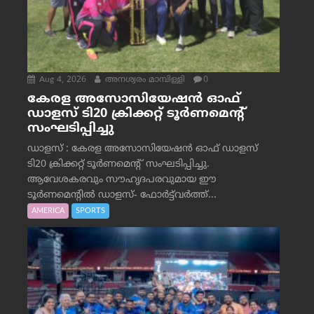
Aug 4, 2026
അനശ്വരം മാമ്പിള്ളി
0
കേരള അസോസിയേഷൻ ഓഫ്
ഡാളസ് ടി20 ക്രിക്കറ്റ് ടൂർണമെന്റ്
സംഘടിപ്പിച്ചു
ഡാളസ് : കേരള അസോസിയേഷൻ ഓഫ് ഡാളസ്
ടി20 ക്രിക്കറ്റ് ടൂർണമെന്റ് സംഘടിപ്പിച്ചു.
ആവേശകരവും സൗഹൃദപരവുമായ ഈ
ടൂർണമെന്റിൽ ഡാളസ്- ഫോർട്ട്‌വര്‍ത്ത്...
AMERICA
SPORTS