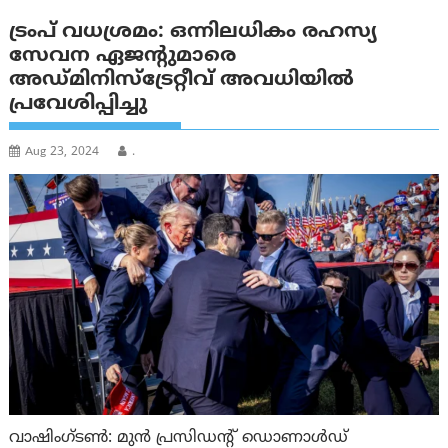
ട്രംപ് വധശ്രമം: ഒന്നിലധികം രഹസ്യ
സേവന ഏജൻ്റുമാരെ
അഡ്മിനിസ്‌ട്രേറ്റീവ് അവധിയിൽ
പ്രവേശിപ്പിച്ചു
Aug 23, 2024
.
വാഷിംഗ്ടണ്‍: മുൻ പ്രസിഡൻ്റ് ഡൊണാൾഡ്