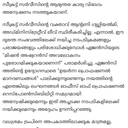
സീക്രട്ട് സർവീസിൻ്റെ ആഭ്യന്തര കാര്യ വിഭാഗം
അന്വേഷണം നടത്തുകയാണ്.
സീക്രട്ട് സർവീസിൻ്റെ വക്താവ് ആൻ്റണി ഗുഗ്ലിയൽമി,
അഡ്മിനിസ്ട്രേറ്റീവ് ലീവ് സ്ഥിരീകരിച്ചില്ല. എന്നാൽ, ഈ
ദുരന്ത സംഭവത്തിലേക്ക് നയിച്ച നടപടിക്രമങ്ങളും
പരാജയങ്ങളും പരിശോധിക്കുമ്പോൾ ഏജൻസിയുടെ
“മിഷൻ അഷ്വറൻസ് അവലോകനം
പുരോഗമിക്കുകയാണെന്ന്” പരാമർശിച്ചു. ഏജൻസി
അതിൻ്റെ ഉദ്യോഗസ്ഥരെ “ഉയർന്ന പ്രൊഫഷണൽ
മാനദണ്ഡങ്ങൾ” പാലിക്കുന്നുണ്ടെന്നും നയത്തിൻ്റെ
ഏതെങ്കിലും ലംഘനങ്ങൾ ഓഫീസ് ഓഫ് പ്രൊഫഷണൽ
റെസ്‌പോൺസിബിലിറ്റി സമഗ്രമായി
അന്വേഷിക്കുമെന്നും ഇത് അച്ചടക്ക നടപടികളിലേക്ക്
നയിക്കുമെന്നും അദ്ദേഹം ഊന്നിപ്പറഞ്ഞു.
വധശ്രമം ട്രംപിനെ അപകടത്തിലാക്കുക മാത്രമല്ല,