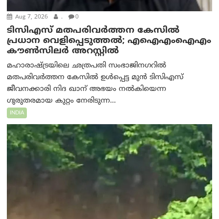
Aug 7, 2026
.
0
ടിസിഎസ് മതപരിവർത്തന കേസിൽ
പ്രധാന വെളിപ്പെടുത്തൽ; എഐഎംഐഎം
കൗൺസിലർ അറസ്റ്റിൽ
മഹാരാഷ്ട്രയിലെ ഛത്രപതി സംഭാജിനഗറിൽ
മതപരിവർത്തന കേസിൽ ഉൾപ്പെട്ട മുൻ ടിസിഎസ്
ജീവനക്കാരി നിദ ഖാന് അഭയം നൽകിയെന്ന
ഗുരുതരമായ കുറ്റം നേരിടുന്ന...
INDIA