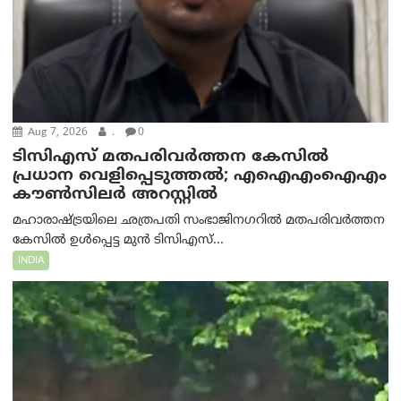
Aug 7, 2026
.
0
ടിസിഎസ് മതപരിവർത്തന കേസിൽ
പ്രധാന വെളിപ്പെടുത്തൽ; എഐഎംഐഎം
കൗൺസിലർ അറസ്റ്റിൽ
മഹാരാഷ്ട്രയിലെ ഛത്രപതി സംഭാജിനഗറിൽ മതപരിവർത്തന
കേസിൽ ഉൾപ്പെട്ട മുൻ ടിസിഎസ്...
INDIA