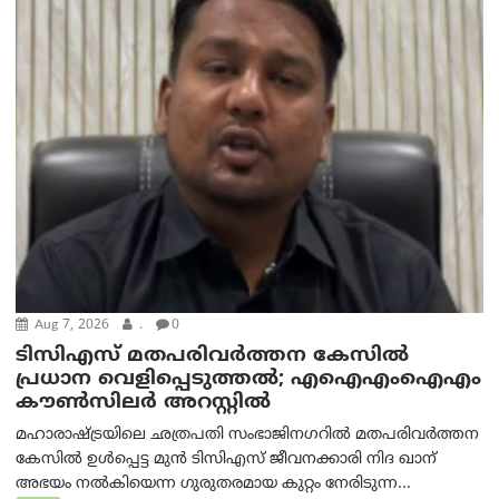
Aug 7, 2026
.
0
ടിസിഎസ് മതപരിവർത്തന കേസിൽ
പ്രധാന വെളിപ്പെടുത്തൽ; എഐഎംഐഎം
കൗൺസിലർ അറസ്റ്റിൽ
മഹാരാഷ്ട്രയിലെ ഛത്രപതി സംഭാജിനഗറിൽ മതപരിവർത്തന
കേസിൽ ഉൾപ്പെട്ട മുൻ ടിസിഎസ് ജീവനക്കാരി നിദ ഖാന്
അഭയം നൽകിയെന്ന ഗുരുതരമായ കുറ്റം നേരിടുന്ന...