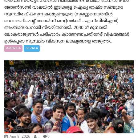
തലവടി സൗഹൃദ നഗറിൽ വാലയിൽ ബെറാഖാ ഭവനിൽ ഡോ
ജോൺസൺ വാലയിൽ ഇടിക്കുള ഐക്യ രാഷ്ട്ര സഭയുടെ
സുസ്ഥിര വികസന ലക്ഷ്യങ്ങളുടെ (സസ്റ്റെനെയിബിൾ
ഡെവലപ്‌മെന്റ് ഗോൾസ് നെറ്റ്‌വർക്ക് – എസ്ഡിജിഎൻ)
അംബാസഡറായി നിയമിതനായി. 2030 ന് മുമ്പായി
ലോകരാജ്യങ്ങൾ പരിഹാരം കാണേണ്ട പതിനേഴ് വിഷയങ്ങൾ
ഉൾപ്പെടെ സുസ്ഥിര വികസന ലക്ഷ്യങ്ങളെ രാജ്യത്ത്...
AMERICA
KERALA
Aug 8, 2026
.
0