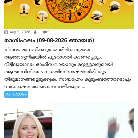
Aug 9, 2026
.
0
രാശിഫലം (09-08-2026 ഞായര്‍)
ചിങ്ങം: മാനസികവും ശാരീരികവുമായ
ആരോഗ്യനിലയിൽ പുരോഗതി കാണപ്പെടും.
വീട്ടിലായാലും ഓഫിസിലായാലും മറ്റുള്ളവരുമായി
ആശയവിനിമയം നടത്തിയ ശേഷമായിരിക്കും
തീരുമാനങ്ങളെടുക്കുക. സായാഹ്നം കുടുംബത്തോടൊപ്പം
സന്തോഷത്തോടെ ചെലവഴിക്കുക....
ASTROLOGY