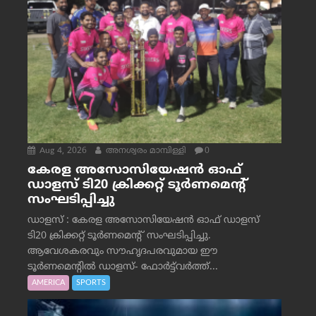
Aug 4, 2026
അനശ്വരം മാമ്പിള്ളി
0
കേരള അസോസിയേഷൻ ഓഫ്
ഡാളസ് ടി20 ക്രിക്കറ്റ് ടൂർണമെന്റ്
സംഘടിപ്പിച്ചു
ഡാളസ് : കേരള അസോസിയേഷൻ ഓഫ് ഡാളസ്
ടി20 ക്രിക്കറ്റ് ടൂർണമെന്റ് സംഘടിപ്പിച്ചു.
ആവേശകരവും സൗഹൃദപരവുമായ ഈ
ടൂർണമെന്റിൽ ഡാളസ്- ഫോർട്ട്‌വര്‍ത്ത്...
AMERICA
SPORTS