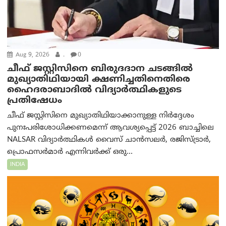
Aug 9, 2026
.
0
ചീഫ് ജസ്റ്റിസിനെ ബിരുദദാന ചടങ്ങില്‍
മുഖ്യാതിഥിയായി ക്ഷണിച്ചതിനെതിരെ
ഹൈദരാബാദില്‍ വിദ്യാർത്ഥികളുടെ
പ്രതിഷേധം
ചീഫ് ജസ്റ്റിസിനെ മുഖ്യാതിഥിയാക്കാനുള്ള നിർദ്ദേശം
പുനഃപരിശോധിക്കണമെന്ന് ആവശ്യപ്പെട്ട് 2026 ബാച്ചിലെ
NALSAR വിദ്യാർത്ഥികൾ വൈസ് ചാൻസലർ, രജിസ്ട്രാർ,
പ്രൊഫസർമാർ എന്നിവർക്ക് ഒരു...
INDIA