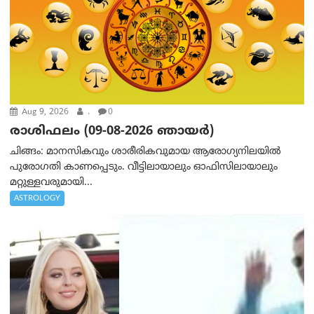
Aug 9, 2026
.
0
രാശിഫലം (09-08-2026 ഞായര്‍)
ചിങ്ങം: മാനസികവും ശാരീരികവുമായ ആരോഗ്യനിലയിൽ
പുരോഗതി കാണപ്പെടും. വീട്ടിലായാലും ഓഫിസിലായാലും
മറ്റുള്ളവരുമായി...
ASTROLOGY