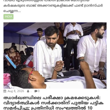
വായ്പ എഴുതിത്തള്ളൽ പദ്ധതി പ്രകാരം യോഗ്യരായ
കർഷകരുടെ ബാങ്ക് അക്കൗണ്ടുകളിലേക്ക് ഫണ്ട് ട്രാൻസ്ഫർ
ചെയ്യുന്ന...
INDIA
Aug 8, 2026
.
0
ഝാര്‍ഖണ്ഡിലെ പരീക്ഷാ ക്രമക്കേടുകള്‍:
വിദ്യാർത്ഥികൾ സർക്കാരിന് പുതിയ പട്ടിക
സമർപ്പിച്ചു; പ്രതിനിധി സംഘത്തിൽ 10