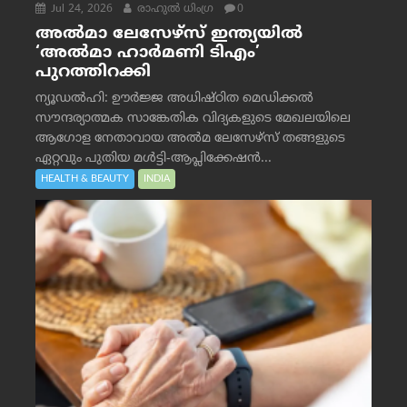
Jul 24, 2026
രാഹുല്‍ ധിംഗ്ര
0
അൽമാ ലേസേഴ്സ് ഇന്ത്യയിൽ
‘അൽമാ ഹാർമണി ടിഎം’
പുറത്തിറക്കി
ന്യൂഡൽഹി: ഊർജ്ജ അധിഷ്ഠിത മെഡിക്കൽ
സൗന്ദര്യാത്മക സാങ്കേതിക വിദ്യകളുടെ മേഖലയിലെ
ആഗോള നേതാവായ അൽമ ലേസേഴ്സ് തങ്ങളുടെ
ഏറ്റവും പുതിയ മൾട്ടി-ആപ്ലിക്കേഷൻ...
HEALTH & BEAUTY
INDIA