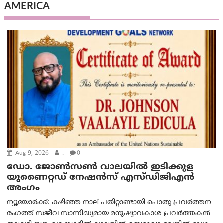
AMERICA
Aug 9, 2026
.
0
ഡോ. ജോൺസൺ വാലയിൽ ഇടിക്കുള
യുണൈറ്റഡ് നേഷൻസ് എസ്ഡിജിഎൻ
അംഗം
ന്യൂയോര്‍ക്ക്: കഴിഞ്ഞ നാല് പതിറ്റാണ്ടായി പൊതു പ്രവർത്തന
രംഗത്ത് സജീവ സാന്നിദ്ധ്യമായ മനുഷ്യാവകാശ പ്രവർത്തകൻ