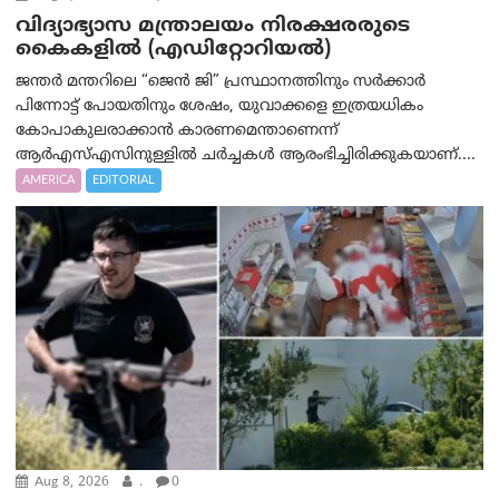
വിദ്യാഭ്യാസ മന്ത്രാലയം നിരക്ഷരരുടെ
കൈകളിൽ (എഡിറ്റോറിയല്‍)
ജന്തർ മന്തറിലെ “ജെൻ ജി” പ്രസ്ഥാനത്തിനും സർക്കാർ
പിന്നോട്ട് പോയതിനും ശേഷം, യുവാക്കളെ ഇത്രയധികം
കോപാകുലരാക്കാൻ കാരണമെന്താണെന്ന്
ആർ‌എസ്‌എസിനുള്ളിൽ ചർച്ചകൾ ആരംഭിച്ചിരിക്കുകയാണ്....
AMERICA
EDITORIAL
Aug 8, 2026
.
0