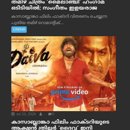
തമിഴ് ചിത്രം ‘മൈലാഞ്ചി’ ഹംഗാമ
ഒടിടിയിൽ; സംഗീതം ഇളയരാജ
കാസാബ്ലാങ്കാ ഫിലിം ഫാക്ടറി വിതരണം ചെയ്യുന്ന
പുതിയ തമിഴ് റൊമാന്റിക്...
CINEMA
Jul 23, 2026
.
0
കാസാബ്ലാങ്കാ ഫിലിം ഫാക്ടറിയുടെ
ആക്ഷൻ ത്രില്ലർ ‘ദൈവ’ ഇനി