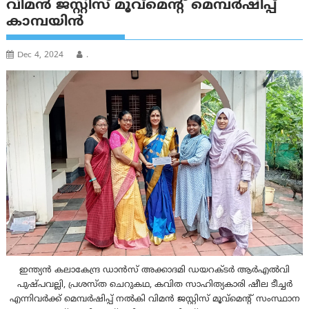
വിമൻ ജസ്റ്റിസ് മൂവ്‌മെന്റ് മെമ്പർഷിപ്പ്
കാമ്പയിൻ
Dec 4, 2024
.
ഇന്ത്യൻ കലാകേന്ദ്ര ഡാൻസ് അക്കാദമി ഡയറക്ടർ ആർഎൽവി
പുഷ്പവല്ലി, പ്രശസ്ത ചെറുകഥ, കവിത സാഹിത്യകാരി ഷീല ടീച്ചർ
എന്നിവർക്ക് മെമ്പർഷിപ്പ് നൽകി വിമൻ ജസ്റ്റിസ് മൂവ്‌മെന്റ് സംസ്ഥാന