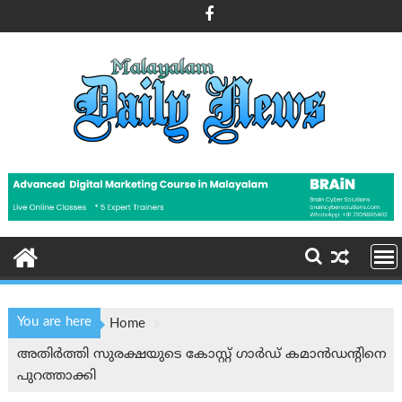
Skip
to
content
You are here
Home
അതിർത്തി സുരക്ഷയുടെ കോസ്റ്റ് ഗാർഡ് കമാൻഡന്റിനെ
പുറത്താക്കി