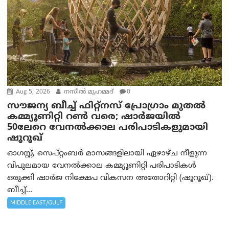
Aug 5, 2026
നസീല്‍ മുഹമ്മദ്
0
സൗജന്യ ബീച്ച് ഫിറ്റ്നസ് പ്രോ​ഗ്രാം മുതൽ
കമ്മ്യൂണിറ്റി റൺ വരെ; ഷാർജയിൽ
50ലേറെ വേനൽക്കാല പരിപാടികളുമായി
ഷൂറൂഖ്
ഓഗസ്റ്റ്, സെപ്റ്റംബർ മാസങ്ങളിലായി ഏഴാഴ്ച നീളുന്ന
വിപുലമായ വേനൽക്കാല കമ്മ്യൂണിറ്റി പരിപാടികൾ
ഒരുക്കി ഷാർജ നിക്ഷേപ വികസന അതോറിറ്റി (ഷൂറൂഖ്).
ബീച്ച്...
MIDDLE EAST/GULF