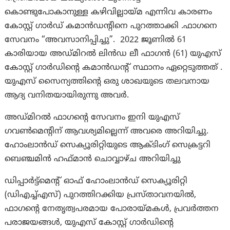
കൊണ്ടുപോകാനുള്ള കഴിവില്ലായ്മ എന്നിവ കാരണം
കോസ്റ്റ് ഗാർഡ് കമാൻഡന്റിനെ പുറത്താക്കി .ഫാഗനെ
സേവനം “അവസാനിപ്പിച്ചു”. 2022 ജൂണിൽ 61
കാരിയായ അഡ്മിറൽ ലിൻഡ ലീ ഫാഗൻ (61) യുഎസ്
കോസ്റ്റ് ഗാർഡിന്റെ കമാൻഡന്റ് സ്ഥാനം ഏറ്റെടുത്തത് .
യുഎസ് സൈന്യത്തിന്റെ ഒരു ശാഖയുടെ തലവനായ
ആദ്യ വനിതയായിരുന്നു അവർ.
അഡ്മിറൽ ഫാഗന്റെ സേവനം ഇനി യുഎസ്
ഗവൺമെന്റിന് ആവശ്യമില്ലെന്ന് അവരെ അറിയിച്ചു.
ഹോംലാൻഡ് സെക്യൂരിറ്റിയുടെ ആക്ടിംഗ് സെക്രട്ടറി
ബെഞ്ചമിൻ ഹഫ്മാൻ ചൊവ്വാഴ്ച അറിയിച്ചു
ഡിപ്പാർട്ട്മെന്റ് ഓഫ് ഹോംലാൻഡ് സെക്യൂരിറ്റി
(ഡിഎച്ച്എസ്) പുറത്തിറക്കിയ പ്രസ്താവനയിൽ,
ഫാഗന്റെ നേതൃത്വപരമായ പോരായ്മകൾ, പ്രവർത്തന
പരാജയങ്ങൾ, യുഎസ് കോസ്റ്റ് ഗാർഡിന്റെ