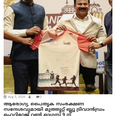
Aug 5, 2026
.
0
ആരോഗ്യ, പൈതൃക സംരക്ഷണ
സന്ദേശവുമായി മുത്തൂറ്റ് ബ്ലൂ ട്രിവാൻഡ്രം
ഹെറിറ്റേജ് റൺ ഓഗസ്റ്റ് 9 ന്