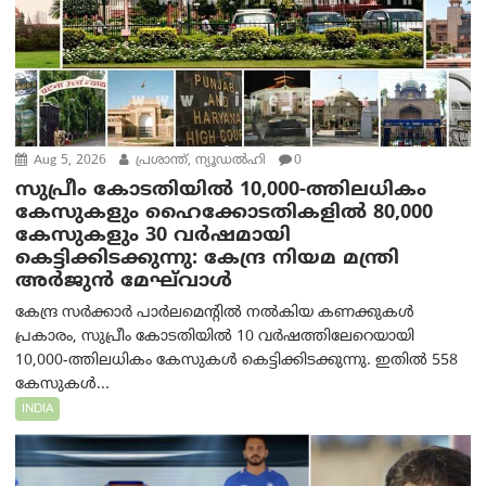
Aug 5, 2026
പ്രശാന്ത്, ന്യൂഡല്‍ഹി
0
സുപ്രീം കോടതിയിൽ 10,000-ത്തിലധികം
കേസുകളും ഹൈക്കോടതികളിൽ 80,000
കേസുകളും 30 വർഷമായി
കെട്ടിക്കിടക്കുന്നു: കേന്ദ്ര നിയമ മന്ത്രി
അര്‍ജുന്‍ മേഘ്‌വാള്‍
കേന്ദ്ര സർക്കാർ പാർലമെന്റിൽ നൽകിയ കണക്കുകൾ
പ്രകാരം, സുപ്രീം കോടതിയിൽ 10 വർഷത്തിലേറെയായി
10,000-ത്തിലധികം കേസുകൾ കെട്ടിക്കിടക്കുന്നു. ഇതിൽ 558
കേസുകൾ...
INDIA