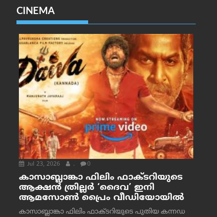
CINEMA
Jul 23, 2026
.
0
കാസാബ്ലാങ്കാ ഫിലിം ഫാക്ടറിയുടെ
ആക്ഷൻ ത്രില്ലർ ‘ദൈവ’ ഇനി
ആമസോൺ പ്രൈം വീഡിയോയിൽ
കാസാബ്ലാങ്കാ ഫിലിം ഫാക്ടറിയുടെ പുതിയ കന്നഡ