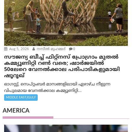
Aug 5, 2026
നസീല്‍ മുഹമ്മദ്
0
സൗജന്യ ബീച്ച് ഫിറ്റ്നസ് പ്രോ​ഗ്രാം മുതൽ
കമ്മ്യൂണിറ്റി റൺ വരെ; ഷാർജയിൽ
50ലേറെ വേനൽക്കാല പരിപാടികളുമായി
ഷൂറൂഖ്
ഓഗസ്റ്റ്, സെപ്റ്റംബർ മാസങ്ങളിലായി ഏഴാഴ്ച നീളുന്ന
വിപുലമായ വേനൽക്കാല കമ്മ്യൂണിറ്റി...
MIDDLE EAST/GULF
AMERICA