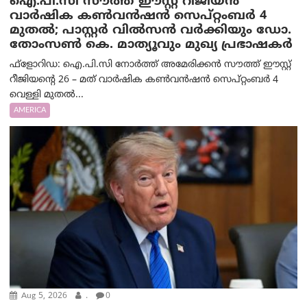
ഐ.പി.സി സൗത്ത് ഈസ്റ്റ് റീജിയൻ
വാർഷിക കൺവൻഷൻ സെപ്റ്റംബർ 4
മുതൽ; പാസ്റ്റർ വിൽസൻ വർക്കിയും ഡോ.
തോംസൺ കെ. മാത്യൂവും മുഖ്യ പ്രഭാഷകർ
ഫ്ളോറിഡ: ഐ.പി.സി നോർത്ത് അമേരിക്കൻ സൗത്ത് ഈസ്റ്റ്
റീജിയന്റെ 26 – മത് വാർഷിക കൺവൻഷൻ സെപ്റ്റംബർ 4
വെള്ളി മുതൽ...
AMERICA
Aug 5, 2026
.
0