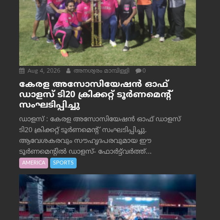
Aug 4, 2026
അനശ്വരം മാമ്പിള്ളി
0
കേരള അസോസിയേഷൻ ഓഫ്
ഡാളസ് ടി20 ക്രിക്കറ്റ് ടൂർണമെന്റ്
സംഘടിപ്പിച്ചു
ഡാളസ് : കേരള അസോസിയേഷൻ ഓഫ് ഡാളസ്
ടി20 ക്രിക്കറ്റ് ടൂർണമെന്റ് സംഘടിപ്പിച്ചു.
ആവേശകരവും സൗഹൃദപരവുമായ ഈ
ടൂർണമെന്റിൽ ഡാളസ്- ഫോർട്ട്‌വര്‍ത്ത്...
AMERICA
SPORTS