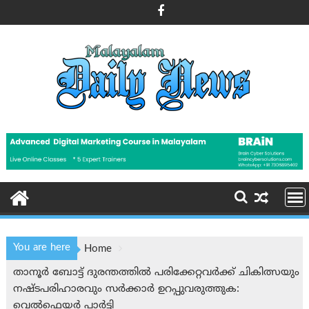
Skip
to
content
You are here
Home
താനൂർ ബോട്ട് ദുരന്തത്തില്‍ പരിക്കേറ്റവർക്ക് ചികിത്സയും
നഷ്ടപരിഹാരവും സർക്കാർ ഉറപ്പുവരുത്തുക:
വെൽഫെയർ പാർട്ടി