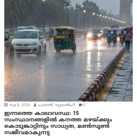
Aug 8, 2026
പ്രശാന്ത്, ന്യൂഡല്‍ഹി
0
ഇന്നത്തെ കാലാവസ്ഥ: 15
സംസ്ഥാനങ്ങളിൽ കനത്ത മഴയ്ക്കും
കൊടുങ്കാറ്റിനും സാധ്യത, മൺസൂൺ
സജീവമാകുന്നു