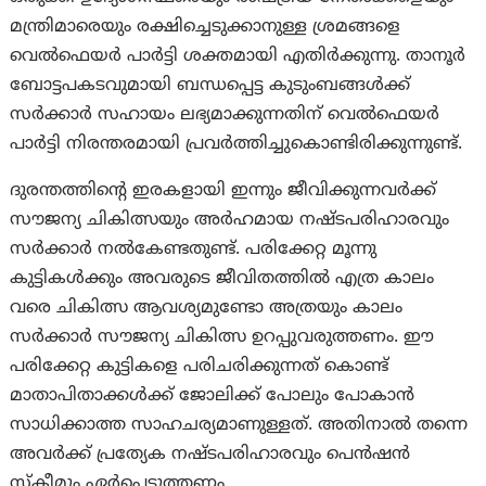
മന്ത്രിമാരെയും രക്ഷിച്ചെടുക്കാനുള്ള ശ്രമങ്ങളെ
വെൽഫെയർ പാർട്ടി ശക്തമായി എതിർക്കുന്നു. താനൂർ
ബോട്ടപകടവുമായി ബന്ധപ്പെട്ട കുടുംബങ്ങൾക്ക്
സർക്കാർ സഹായം ലഭ്യമാക്കുന്നതിന് വെൽഫെയർ
പാർട്ടി നിരന്തരമായി പ്രവർത്തിച്ചുകൊണ്ടിരിക്കുന്നുണ്ട്.
ദുരന്തത്തിന്റെ ഇരകളായി ഇന്നും ജീവിക്കുന്നവർക്ക്
സൗജന്യ ചികിത്സയും അർഹമായ നഷ്ടപരിഹാരവും
സർക്കാർ നൽകേണ്ടതുണ്ട്. പരിക്കേറ്റ മൂന്നു
കുട്ടികൾക്കും അവരുടെ ജീവിതത്തിൽ എത്ര കാലം
വരെ ചികിത്സ ആവശ്യമുണ്ടോ അത്രയും കാലം
സർക്കാർ സൗജന്യ ചികിത്സ ഉറപ്പുവരുത്തണം. ഈ
പരിക്കേറ്റ കുട്ടികളെ പരിചരിക്കുന്നത് കൊണ്ട്
മാതാപിതാക്കൾക്ക് ജോലിക്ക് പോലും പോകാൻ
സാധിക്കാത്ത സാഹചര്യമാണുള്ളത്. അതിനാൽ തന്നെ
അവർക്ക് പ്രത്യേക നഷ്ടപരിഹാരവും പെൻഷൻ
സ്‌കീമും ഏർപ്പെടുത്തണം.