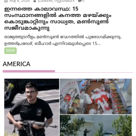
Aug 8, 2026
പ്രശാന്ത്, ന്യൂഡല്‍ഹി
0
ഇന്നത്തെ കാലാവസ്ഥ: 15
സംസ്ഥാനങ്ങളിൽ കനത്ത മഴയ്ക്കും
കൊടുങ്കാറ്റിനും സാധ്യത, മൺസൂൺ
സജീവമാകുന്നു
രാജ്യത്തുടനീളം മൺസൂൺ വേഗത്തിൽ പുരോഗമിക്കുന്നു.
ഉത്തർപ്രദേശ്, ബീഹാർ എന്നിവയുൾപ്പെടെ 15...
INDIA
AMERICA