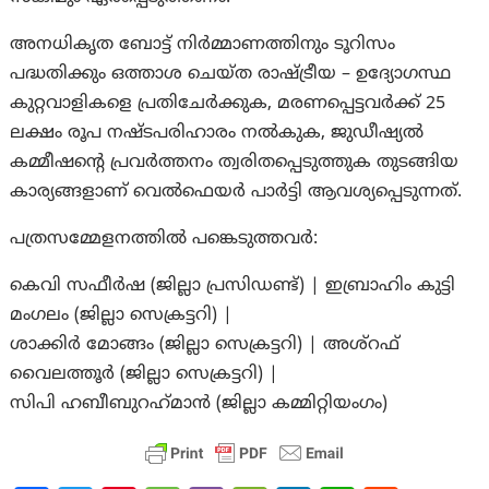
അനധികൃത ബോട്ട് നിർമ്മാണത്തിനും ടൂറിസം
പദ്ധതിക്കും ഒത്താശ ചെയ്ത രാഷ്ട്രീയ – ഉദ്യോഗസ്ഥ
കുറ്റവാളികളെ പ്രതിചേർക്കുക, മരണപ്പെട്ടവർക്ക് 25
ലക്ഷം രൂപ നഷ്ടപരിഹാരം നൽകുക, ജുഡീഷ്യൽ
കമ്മീഷന്റെ പ്രവർത്തനം ത്വരിതപ്പെടുത്തുക തുടങ്ങിയ
കാര്യങ്ങളാണ് വെൽഫെയർ പാർട്ടി ആവശ്യപ്പെടുന്നത്.
പത്രസമ്മേളനത്തിൽ പങ്കെടുത്തവര്‍:
കെവി സഫീർഷ (ജില്ലാ പ്രസിഡണ്ട്) | ഇബ്രാഹിം കുട്ടി
മംഗലം (ജില്ലാ സെക്രട്ടറി) |
ശാക്കിർ മോങ്ങം (ജില്ലാ സെക്രട്ടറി) | അശ്‌റഫ്
വൈലത്തൂർ (ജില്ലാ സെക്രട്ടറി) |
സിപി ഹബീബുറഹ്‌മാൻ (ജില്ലാ കമ്മിറ്റിയംഗം)