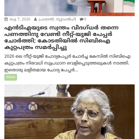
Aug 7, 2026
പ്രശാന്ത്, ന്യൂഡല്‍ഹി
0
എൻ‌ടി‌എയുടെ സ്വന്തം വിദഗ്ധർ തന്നെ
പണത്തിനു വേണ്ടി നീറ്റ്-യു‌ജി പേപ്പർ
ചോർത്തി; കോടതിയില്‍ സിബിഐ
കുറ്റപത്രം സമര്‍പ്പിച്ചു
2026 ലെ നീറ്റ്-യുജി ചോദ്യപേപ്പർ ചോർച്ച കേസിൽ സിബിഐ
കുറ്റപത്രം നിരവധി സുപ്രധാന വെളിപ്പെടുത്തലുകൾ നടത്തി.
ഇതൊരു ലളിതമായ ചോദ്യ പേപ്പർ...
INDIA