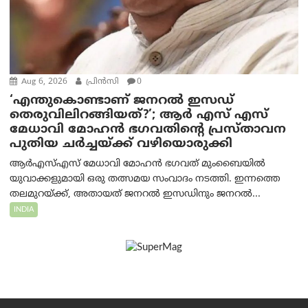
Aug 6, 2026
പ്രിന്‍സി
0
‘എന്തുകൊണ്ടാണ് ജനറൽ ഇസഡ്
തെരുവിലിറങ്ങിയത്?’; ആര്‍ എസ് എസ്
മേധാവി മോഹൻ ഭഗവതിന്റെ പ്രസ്താവന
പുതിയ ചര്‍ച്ചയ്ക്ക് വഴിയൊരുക്കി
ആർ‌എസ്‌എസ് മേധാവി മോഹൻ ഭഗവത് മുംബൈയിൽ
യുവാക്കളുമായി ഒരു തത്സമയ സംവാദം നടത്തി. ഇന്നത്തെ
തലമുറയ്ക്ക്, അതായത് ജനറൽ ഇസഡിനും ജനറൽ...
INDIA