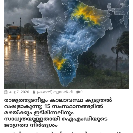
Aug 7, 2026
പ്രശാന്ത്, ന്യൂഡല്‍ഹി
0
രാജ്യത്തുടനീളം കാലാവസ്ഥ കൂടുതൽ
വഷളാകുന്നു; 15 സംസ്ഥാനങ്ങളിൽ
മഴയ്ക്കും ഇടിമിന്നലിനും
സാധ്യതയുള്ളതായി ഐഎംഡിയുടെ
ജാഗ്രതാ നിർദ്ദേശം