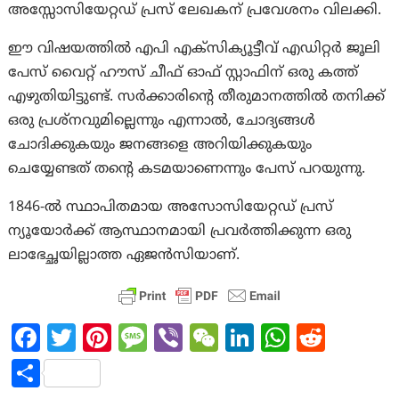
അസ്സോസിയേറ്റഡ് പ്രസ് ലേഖകന് പ്രവേശനം വിലക്കി.
ഈ വിഷയത്തിൽ എപി എക്സിക്യൂട്ടീവ് എഡിറ്റർ ജൂലി
പേസ് വൈറ്റ് ഹൗസ് ചീഫ് ഓഫ് സ്റ്റാഫിന് ഒരു കത്ത്
എഴുതിയിട്ടുണ്ട്. സർക്കാരിന്റെ തീരുമാനത്തിൽ തനിക്ക്
ഒരു പ്രശ്‌നവുമില്ലെന്നും എന്നാൽ, ചോദ്യങ്ങൾ
ചോദിക്കുകയും ജനങ്ങളെ അറിയിക്കുകയും
ചെയ്യേണ്ടത് തന്റെ കടമയാണെന്നും പേസ് പറയുന്നു.
1846-ൽ സ്ഥാപിതമായ അസോസിയേറ്റഡ് പ്രസ്
ന്യൂയോർക്ക് ആസ്ഥാനമായി പ്രവർത്തിക്കുന്ന ഒരു
ലാഭേച്ഛയില്ലാത്ത ഏജൻസിയാണ്.
Fa
T
Pi
M
Vi
W
Li
W
R
ce
w
nt
es
b
e
n
h
e
S
b
itt
er
sa
er
C
ke
at
d