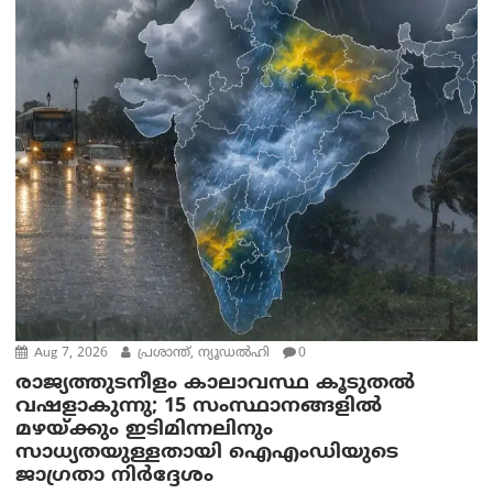
Aug 7, 2026
പ്രശാന്ത്, ന്യൂഡല്‍ഹി
0
രാജ്യത്തുടനീളം കാലാവസ്ഥ കൂടുതൽ
വഷളാകുന്നു; 15 സംസ്ഥാനങ്ങളിൽ
മഴയ്ക്കും ഇടിമിന്നലിനും
സാധ്യതയുള്ളതായി ഐഎംഡിയുടെ
ജാഗ്രതാ നിർദ്ദേശം