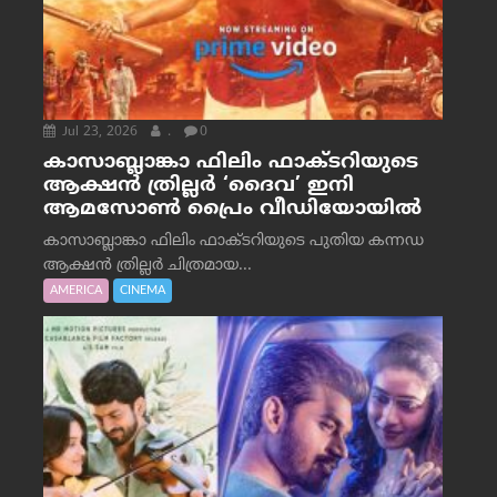
Jul 23, 2026
.
0
കാസാബ്ലാങ്കാ ഫിലിം ഫാക്ടറിയുടെ
ആക്ഷൻ ത്രില്ലർ ‘ദൈവ’ ഇനി
ആമസോൺ പ്രൈം വീഡിയോയിൽ
കാസാബ്ലാങ്കാ ഫിലിം ഫാക്ടറിയുടെ പുതിയ കന്നഡ
ആക്ഷൻ ത്രില്ലർ ചിത്രമായ...
AMERICA
CINEMA