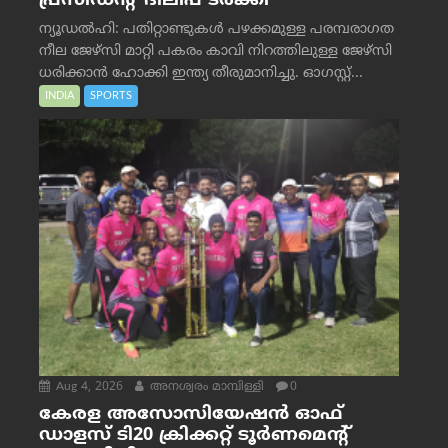
പ്രസിഡന്റ് ദിലീപ് ടര്‍ക്കി
ന്യൂഡൽഹി: പതിറ്റാണ്ടുകൾ പഴക്കമുള്ള പരമ്പരാഗത
നീല ജേഴ്‌സി മാറ്റി പകരം കാവി നിറത്തിലുള്ള ജേഴ്‌സി
ധരിക്കാൻ ഹോക്കി ഇന്ത്യ തീരുമാനിച്ചു. ഓഗസ്റ്റ്...
INDIA
SPORTS
Aug 4, 2026
അനശ്വരം മാമ്പിള്ളി
0
കേരള അസോസിയേഷൻ ഓഫ്
ഡാളസ് ടി20 ക്രിക്കറ്റ് ടൂർണമെന്റ്