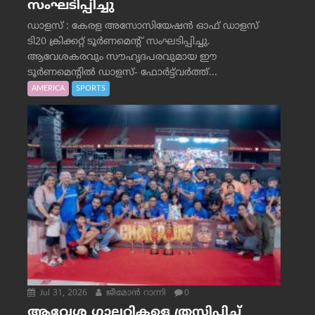
സംഘടിപ്പിച്ചു
ഡാളസ് : കേരള അസോസിയേഷൻ ഓഫ് ഡാളസ്
ടി20 ക്രിക്കറ്റ് ടൂർണമെന്റ് സംഘടിപ്പിച്ചു.
ആവേശകരവും സൗഹൃദപരവുമായ ഈ
ടൂർണമെന്റിൽ ഡാളസ്- ഫോർട്ട്‌വര്‍ത്ത്...
AMERICA
SPORTS
Jul 31, 2026
ജീമോന്‍ റാന്നി
0
ആവേശ ഗാലറികളെ ത്രസിപ്പിച്ച്