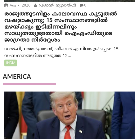
Aug 7, 2026
പ്രശാന്ത്, ന്യൂഡല്‍ഹി
0
രാജ്യത്തുടനീളം കാലാവസ്ഥ കൂടുതൽ
വഷളാകുന്നു; 15 സംസ്ഥാനങ്ങളിൽ
മഴയ്ക്കും ഇടിമിന്നലിനും
സാധ്യതയുള്ളതായി ഐഎംഡിയുടെ
ജാഗ്രതാ നിർദ്ദേശം
ഡൽഹി, ഉത്തർപ്രദേശ്, ബീഹാർ എന്നിവയുൾപ്പെടെ 15
സംസ്ഥാനങ്ങളിൽ അടുത്ത 12...
INDIA
AMERICA