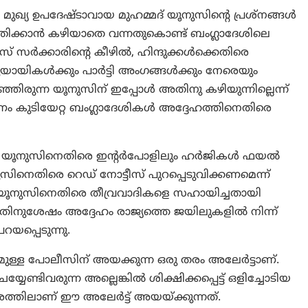
മുഖ്യ ഉപദേഷ്ടാവായ മുഹമ്മദ് യൂനുസിന്റെ പ്രശ്‌നങ്ങൾ
ന്ത്രിക്കാൻ കഴിയാതെ വന്നതുകൊണ്ട് ബംഗ്ലാദേശിലെ
് സർക്കാരിന്റെ കീഴിൽ, ഹിന്ദുക്കൾക്കെതിരെ
ുയായികൾക്കും പാർട്ടി അംഗങ്ങൾക്കും നേരെയും
ിരിഞ്ഞിരുന്ന യൂനുസിന് ഇപ്പോള്‍ അതിനു കഴിയുന്നില്ലെന്ന്
െ കാരണം കുടിയേറ്റ ബംഗ്ലാദേശികൾ അദ്ദേഹത്തിനെതിരെ
പോൾ യൂനുസിനെതിരെ ഇന്റർപോളിലും ഹർജികൾ ഫയൽ
ുസിനെതിരെ റെഡ് നോട്ടീസ് പുറപ്പെടുവിക്കണമെന്ന്
ിൽ, യൂനുസിനെതിരെ തീവ്രവാദികളെ സഹായിച്ചതായി
ന്നതിനുശേഷം അദ്ദേഹം രാജ്യത്തെ ജയിലുകളിൽ നിന്ന്
യപ്പെടുന്നു.
മുള്ള പോലീസിന് അയക്കുന്ന ഒരു തരം അലേർട്ടാണ്.
്യേണ്ടിവരുന്ന അല്ലെങ്കിൽ ശിക്ഷിക്കപ്പെട്ട് ഒളിച്ചോടിയ
ത്തിലാണ് ഈ അലേർട്ട് അയയ്ക്കുന്നത്.