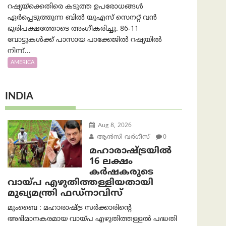
റഷ്യയ്‌ക്കെതിരെ കടുത്ത ഉപരോധങ്ങൾ
ഏർപ്പെടുത്തുന്ന ബിൽ യുഎസ് സെനറ്റ് വൻ
ഭൂരിപക്ഷത്തോടെ അംഗീകരിച്ചു. 86-11
വോട്ടുകൾക്ക് പാസായ പാക്കേജിൽ റഷ്യയിൽ
നിന്ന്...
AMERICA
INDIA
Aug 8, 2026
ആന്‍സി വര്‍ഗീസ്
0
മഹാരാഷ്ട്രയിൽ
16 ലക്ഷം
കർഷകരുടെ
വായ്പ എഴുതിത്തള്ളിയതായി
മുഖ്യമന്ത്രി ഫഡ്‌നാവിസ്
മുംബൈ : മഹാരാഷ്ട്ര സർക്കാരിന്റെ
അഭിമാനകരമായ വായ്പ എഴുതിത്തള്ളൽ പദ്ധതി