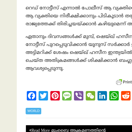
റെഡ് നോട്ടീസ് എന്നാൽ പോലീസ് ആ വ്യക്തിയെ ഉടൻ
ആ വ്യക്തിയെ നിരീക്ഷിക്കാനും പിടികൂടാൻ ത
രാജ്യത്തേക്ക് തിരിച്ചയയ്ക്കാൻ കഴിയുമെന്ന് 
ഏതാനും ദിവസങ്ങൾക്ക് മുമ്പ്, ഷെയ്ഖ് ഹസീ
നോട്ടീസ് പുറപ്പെടുവിക്കാൻ യൂനുസ് സർക്കാർ ഇ
അട്ടിമറിക്ക് ശേഷം ഷെയ്ഖ് ഹസീന ഇന്ത്യയ
ചെയ്ത അതിക്രമങ്ങൾക്ക് ശിക്ഷിക്കാൻ ബംഗ്ല
ആവശ്യപ്പെടുന്നു.
Fa
T
Pi
M
Vi
W
Li
W
ce
w
nt
es
b
e
n
h
b
itt
er
sa
er
C
ke
at
WORLD
o
er
es
g
h
dI
s
Post
മുംബൈ ആക്രമണത്തിന്റെ