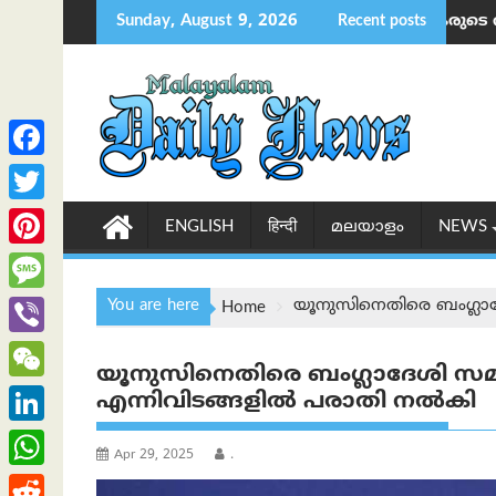
Skip
Sunday, August 9, 2026
േഷൻസ് എസ്ഡിജിഎൻ അംഗം
രാഷ്ട്രയിൽ 16 ലക്ഷം കർഷകരുടെ വായ്പ എഴുതിത്തള്ളിയതാ
Recent posts
ഝാര്‍ഖണ്ഡി
to
content
F
a
T
ENGLISH
हिन्दी
മലയാളം
NEWS
c
w
P
e
i
i
M
You are here
യൂനുസിനെതിരെ ബംഗ്ല
Home
b
t
n
e
o
V
t
t
യൂനുസിനെതിരെ ബംഗ്ലാദേശി 
s
o
i
e
W
എന്നിവിടങ്ങളിൽ പരാതി നൽകി
e
s
k
b
r
e
r
L
a
e
Apr 29, 2025
.
C
e
i
g
W
r