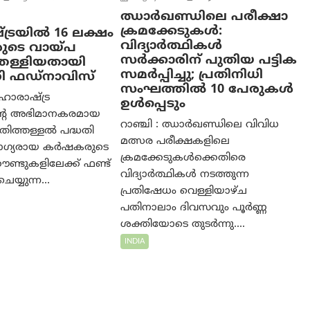
ഝാര്‍ഖണ്ഡിലെ പരീക്ഷാ
ക്രമക്കേടുകള്‍:
ട്രയിൽ 16 ലക്ഷം
വിദ്യാർത്ഥികൾ
ടെ വായ്പ
സർക്കാരിന് പുതിയ പട്ടിക
തള്ളിയതായി
സമർപ്പിച്ചു; പ്രതിനിധി
്രി ഫഡ്‌നാവിസ്
സംഘത്തിൽ 10 പേരുകൾ
ാരാഷ്ട്ര
ഉൾപ്പെടും
്റെ അഭിമാനകരമായ
റാഞ്ചി : ഝാർഖണ്ഡിലെ വിവിധ
ിത്തള്ളൽ പദ്ധതി
മത്സര പരീക്ഷകളിലെ
ോഗ്യരായ കർഷകരുടെ
ക്രമക്കേടുകൾക്കെതിരെ
ൗണ്ടുകളിലേക്ക് ഫണ്ട്
വിദ്യാർത്ഥികൾ നടത്തുന്ന
യ്യുന്ന...
പ്രതിഷേധം വെള്ളിയാഴ്ച
പതിനാലാം ദിവസവും പൂർണ്ണ
ശക്തിയോടെ തുടർന്നു....
INDIA