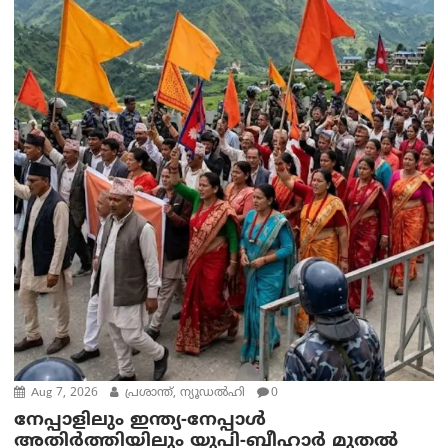
Aug 7, 2026
പ്രശാന്ത്, ന്യൂഡല്‍ഹി
0
നേപ്പാളിലും ഇന്ത്യ-നേപ്പാൾ
അതിർത്തിയിലും യുപി-ബീഹാർ മുതൽ