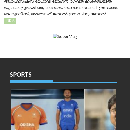
ആർ‌എസ്‌എസ് മേധാവി മോഹൻ ഭഗവത് മുംബൈയിൽ
യുവാക്കളുമായി ഒരു തത്സമയ സംവാദം നടത്തി. ഇന്നത്തെ
തലമുറയ്ക്ക്, അതായത് ജനറൽ ഇസഡിനും ജനറൽ...
INDIA
SPORTS