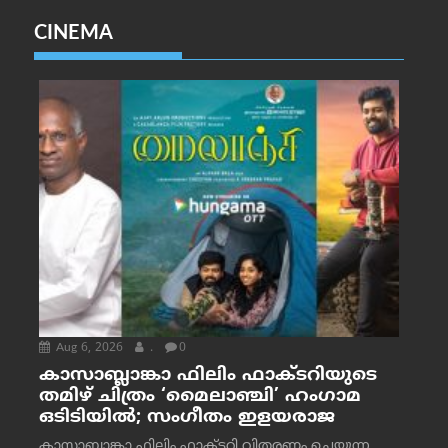
CINEMA
Aug 6, 2026
.
0
കാസാബ്ലാങ്കാ ഫിലിം ഫാക്ടറിയുടെ
തമിഴ് ചിത്രം ‘മൈലാഞ്ചി’ ഹംഗാമ
ഒടിടിയിൽ; സംഗീതം ഇളയരാജ
കാസാബ്ലാങ്കാ ഫിലിം ഫാക്ടറി വിതരണം ചെയ്യുന്ന