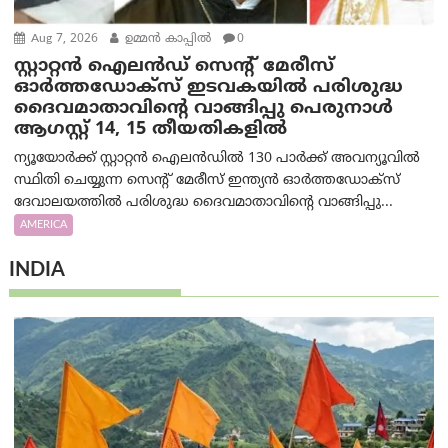
Aug 7, 2026
ഉമ്മന്‍ കാപ്പില്‍
0
സ്റ്റാറ്റൻ ഐലൻഡ് സെന്റ് മേരീസ്
ഓർത്തഡോക്സ് ഇടവകയിൽ പരിശുദ്ധ
ദൈവമാതാവിന്റെ വാങ്ങിപ്പു പെരുനാൾ
ആഗസ്റ്റ് 14, 15 തീയതികളിൽ
ന്യൂയോർക്ക് സ്റ്റാറ്റൻ ഐലൻഡിൽ 130 പാർക്ക് അവന്യൂവിൽ
സ്ഥിതി ചെയ്യുന്ന സെന്റ് മേരീസ് ഇന്ത്യൻ ഓർത്തഡോക്സ്
ദേവാലയത്തിൽ പരിശുദ്ധ ദൈവമാതാവിന്റെ വാങ്ങിപ്പു...
AMERICA
INDIA