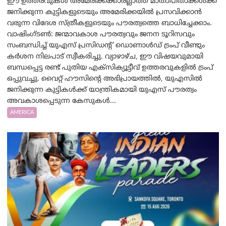
ഈ ഉത്തരവുകൾ അമേരിക്കക്കാരല്ലാത്ത മാതാപിതാക്കൾക്ക്
ജനിക്കുന്ന കുട്ടികളുടെയും അമേരിക്കയിൽ പ്രസവിക്കാൻ
വരുന്ന വിദേശ സ്ത്രീകളുടെയും പൗരത്വത്തെ ബാധിച്ചേക്കാം.
വാഷിംഗ്ടണ്‍: ജന്മാവകാശ പൗരത്വവും ജനന ടൂറിസവും
സംബന്ധിച്ച് യുഎസ് പ്രസിഡന്റ് ഡൊണാൾഡ് ട്രംപ് വീണ്ടും
കർശന നിലപാട് സ്വീകരിച്ചു. വ്യാഴാഴ്ച, ഈ വിഷയവുമായി
ബന്ധപ്പെട്ട രണ്ട് പുതിയ എക്സിക്യൂട്ടീവ് ഉത്തരവുകളിൽ ട്രംപ്
ഒപ്പുവച്ചു. വൈറ്റ് ഹൗസിന്റെ അഭിപ്രായത്തിൽ, യുഎസിൽ
ജനിക്കുന്ന കുട്ടികൾക്ക് യാന്ത്രികമായി യുഎസ് പൗരത്വം
അവകാശപ്പെടുന്ന കേസുകൾ...
AMERICA