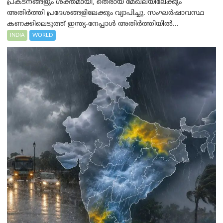
പ്രകടനങ്ങളും ശക്തമായി, തെരായ് മേഖലയിലേക്കും
അതിർത്തി പ്രദേശങ്ങളിലേക്കും വ്യാപിച്ചു. സംഘർഷാവസ്ഥ
കണക്കിലെടുത്ത് ഇന്ത്യ-നേപ്പാൾ അതിർത്തിയിൽ...
INDIA
WORLD