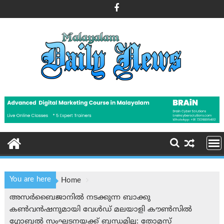
Skip
to
content
You are here
Home
അസർബൈജാനിൽ നടക്കുന്ന ബാക്കു
കണ്‍വന്‍ഷനുമായി വേള്‍ഡ് മലയാളി കൗണ്‍സില്‍
ഗ്ലോബല്‍ സംഘടനയക്ക് ബന്ധമില്ല: തോമസ്