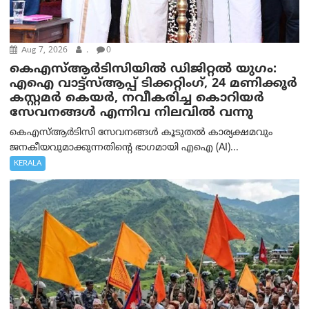
Aug 7, 2026
.
0
കെഎസ്ആർടിസിയിൽ ഡിജിറ്റൽ യുഗം:
എഐ വാട്ട്‌സ്ആപ്പ് ടിക്കറ്റിംഗ്, 24 മണിക്കൂർ
കസ്റ്റമർ കെയർ, നവീകരിച്ച കൊറിയർ
സേവനങ്ങൾ എന്നിവ നിലവിൽ വന്നു
കെഎസ്ആർടിസി സേവനങ്ങൾ കൂടുതൽ കാര്യക്ഷമവും
ജനകീയവുമാക്കുന്നതിന്റെ ഭാഗമായി എഐ (AI)...
KERALA