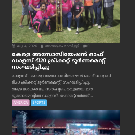
Aug 4, 2026
അനശ്വരം മാമ്പിള്ളി
0
കേരള അസോസിയേഷൻ ഓഫ്
ഡാളസ് ടി20 ക്രിക്കറ്റ് ടൂർണമെന്റ്
സംഘടിപ്പിച്ചു
ഡാളസ് : കേരള അസോസിയേഷൻ ഓഫ് ഡാളസ്
ടി20 ക്രിക്കറ്റ് ടൂർണമെന്റ് സംഘടിപ്പിച്ചു.
ആവേശകരവും സൗഹൃദപരവുമായ ഈ
ടൂർണമെന്റിൽ ഡാളസ്- ഫോർട്ട്‌വര്‍ത്ത്...
AMERICA
SPORTS