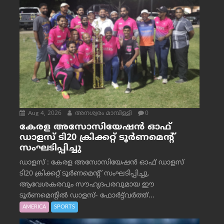
Aug 4, 2026
അനശ്വരം മാമ്പിള്ളി
0
കേരള അസോസിയേഷൻ ഓഫ്
ഡാളസ് ടി20 ക്രിക്കറ്റ് ടൂർണമെന്റ്
സംഘടിപ്പിച്ചു
ഡാളസ് : കേരള അസോസിയേഷൻ ഓഫ് ഡാളസ്
ടി20 ക്രിക്കറ്റ് ടൂർണമെന്റ് സംഘടിപ്പിച്ചു.
ആവേശകരവും സൗഹൃദപരവുമായ ഈ
ടൂർണമെന്റിൽ ഡാളസ്- ഫോർട്ട്‌വര്‍ത്ത്...
AMERICA
SPORTS