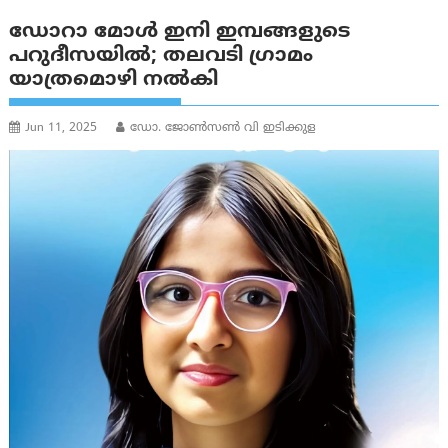
ഡോറാ മോൾ ഇനി ഇമ്പങ്ങളുടെ
പറുദീസയിൽ; തലവടി ഗ്രാമം
യാത്രമൊഴി നല്‍കി
Jun 11, 2025
ഡോ. ജോൺസൺ വി ഇടിക്കുള