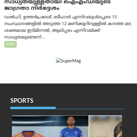
സാധ്യതയുള്ളതായി ഐഎംഡിയുടെ
ജാഗ്രതാ നിർദ്ദേശം
ഡൽഹി, ഉത്തർപ്രദേശ്, ബീഹാർ എന്നിവയുൾപ്പെടെ 15
സംസ്ഥാനങ്ങളിൽ അടുത്ത 12 മണിക്കൂറിനുള്ളിൽ കനത്ത മഴ,
ശക്തമായ ഇടിമിന്നൽ, ആലിപ്പഴം എന്നിവയ്ക്ക്
സാധ്യതയുണ്ടെന്ന്...
INDIA
SPORTS