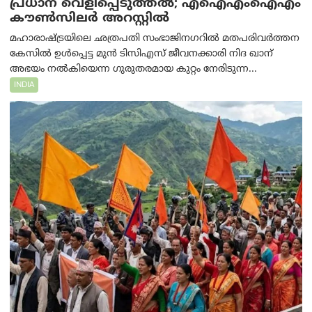
പ്രധാന വെളിപ്പെടുത്തൽ; എഐഎംഐഎം
കൗൺസിലർ അറസ്റ്റിൽ
മഹാരാഷ്ട്രയിലെ ഛത്രപതി സംഭാജിനഗറിൽ മതപരിവർത്തന
കേസിൽ ഉൾപ്പെട്ട മുൻ ടിസിഎസ് ജീവനക്കാരി നിദ ഖാന്
അഭയം നൽകിയെന്ന ഗുരുതരമായ കുറ്റം നേരിടുന്ന...
INDIA