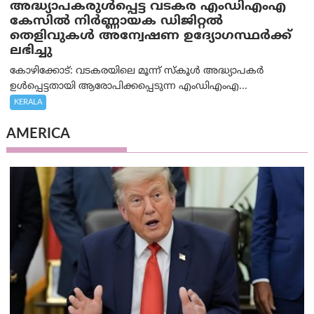
അദ്ധ്യാപകരുള്‍പ്പെട്ട വടകര എംഡി‌എം‌എ
കേസില്‍ നിര്‍ണ്ണായക ഡിജിറ്റല്‍
തെളിവുകള്‍ അന്വേഷണ ഉദ്യോഗസ്ഥര്‍ക്ക്
ലഭിച്ചു
കോഴിക്കോട്: വടകരയിലെ മൂന്ന് സ്കൂൾ അദ്ധ്യാപകർ
ഉൾപ്പെട്ടതായി ആരോപിക്കപ്പെടുന്ന എംഡിഎംഎ...
KERALA
AMERICA