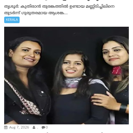
തൃശൂർ: കുതിരാൻ തുരങ്കത്തിൽ ഉണ്ടായ മണ്ണിടിച്ചിലിനെ
തുടർന്ന് ഗുരുതരമായ ആശങ്ക...
KERALA
Aug 7, 2026
.
0