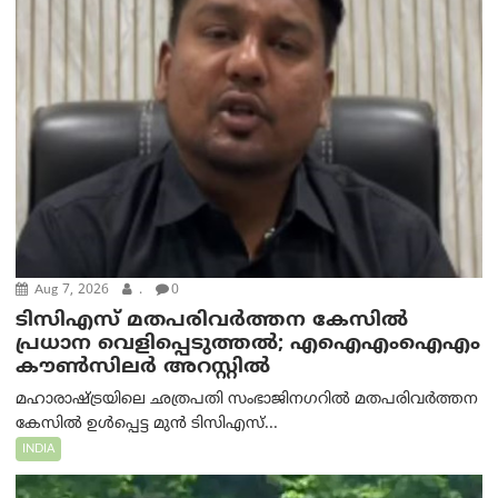
Aug 7, 2026
.
0
ടിസിഎസ് മതപരിവർത്തന കേസിൽ
പ്രധാന വെളിപ്പെടുത്തൽ; എഐഎംഐഎം
കൗൺസിലർ അറസ്റ്റിൽ
മഹാരാഷ്ട്രയിലെ ഛത്രപതി സംഭാജിനഗറിൽ മതപരിവർത്തന
കേസിൽ ഉൾപ്പെട്ട മുൻ ടിസിഎസ്...
INDIA