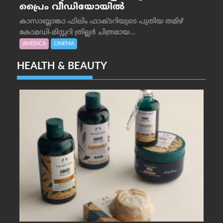
പ്രൈം വീഡിയോയിൽ
കാസാബ്ലാങ്കാ ഫിലിം ഫാക്ടറിയുടെ പുതിയ തമിഴ്
കോമഡി-മിസ്റ്ററി ത്രില്ലർ ചിത്രമായ...
AMERICA
CINEMA
HEALTH & BEAUTY