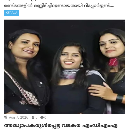
രണ്ടിടങ്ങളിൽ മണ്ണിടിച്ചിലുണ്ടായതായി റിപ്പോർട്ടുണ്ട്....
KERALA
Aug 7, 2026
.
0
അദ്ധ്യാപകരുള്‍പ്പെട്ട വടകര എംഡി‌എം‌എ