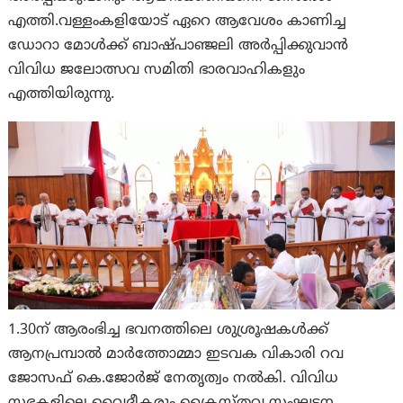
എത്തി.വള്ളംകളിയോട് ഏറെ ആവേശം കാണിച്ച
ഡോറാ മോൾക്ക് ബാഷ്പാഞ്ജലി അർപ്പിക്കുവാൻ
വിവിധ ജലോത്സവ സമിതി ഭാരവാഹികളും
എത്തിയിരുന്നു.
1.30ന് ആരംഭിച്ച ഭവനത്തിലെ ശുശ്രൂഷകള്‍ക്ക്
ആനപ്രമ്പാൽ മാർത്തോമ്മാ ഇടവക വികാരി റവ
ജോസഫ് കെ.ജോർജ് നേതൃത്വം നല്‍കി. വിവിധ
സഭകളിലെ വൈദീകരും ക്രൈസ്തവ സംഘടന