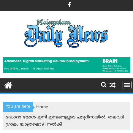
Skip
to
content
You are here
Home
ഡോറാ മോൾ ഇനി ഇമ്പങ്ങളുടെ പറുദീസയിൽ; തലവടി
ഗ്രാമം യാത്രമൊഴി നല്‍കി