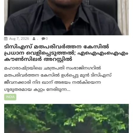
Aug 7, 2026
.
0
ടിസിഎസ് മതപരിവർത്തന കേസിൽ
പ്രധാന വെളിപ്പെടുത്തൽ; എഐഎംഐഎം
കൗൺസിലർ അറസ്റ്റിൽ
മഹാരാഷ്ട്രയിലെ ഛത്രപതി സംഭാജിനഗറിൽ
മതപരിവർത്തന കേസിൽ ഉൾപ്പെട്ട മുൻ ടിസിഎസ്
ജീവനക്കാരി നിദ ഖാന് അഭയം നൽകിയെന്ന
ഗുരുതരമായ കുറ്റം നേരിടുന്ന...
INDIA