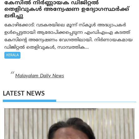
കേസില്‍ നിര്‍ണ്ണായക ഡിജിറ്റല്‍
തെളിവുകള്‍ അന്വേഷണ ഉദ്യോഗസ്ഥര്‍ക്ക്
ലഭിച്ചു
കോഴിക്കോട്: വടകരയിലെ മൂന്ന് സ്കൂൾ അദ്ധ്യാപകർ
ഉൾപ്പെട്ടതായി ആരോപിക്കപ്പെടുന്ന എംഡിഎംഎ കടത്ത്
കേസിന്റെ അന്വേഷണം വേഗത്തിലായി. നിർണായകമായ
ഡിജിറ്റൽ തെളിവുകൾ, സാമ്പത്തിക...
KERALA
Malayalam Daily News
LATEST NEWS