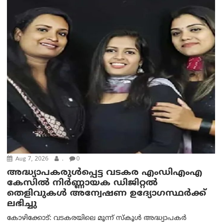
Aug 7, 2026
.
0
അദ്ധ്യാപകരുള്‍പ്പെട്ട വടകര എംഡി‌എം‌എ
കേസില്‍ നിര്‍ണ്ണായക ഡിജിറ്റല്‍
തെളിവുകള്‍ അന്വേഷണ ഉദ്യോഗസ്ഥര്‍ക്ക്
ലഭിച്ചു
കോഴിക്കോട്: വടകരയിലെ മൂന്ന് സ്കൂൾ അദ്ധ്യാപകർ