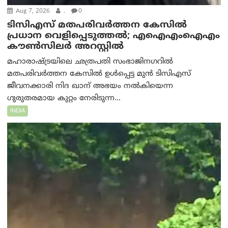
Aug 7, 2026
.
0
ടിസിഎസ് മതപരിവർത്തന കേസിൽ
പ്രധാന വെളിപ്പെടുത്തൽ; എഐഎംഐഎം
കൗൺസിലർ അറസ്റ്റിൽ
മഹാരാഷ്ട്രയിലെ ഛത്രപതി സംഭാജിനഗറിൽ
മതപരിവർത്തന കേസിൽ ഉൾപ്പെട്ട മുൻ ടിസിഎസ്
ജീവനക്കാരി നിദ ഖാന് അഭയം നൽകിയെന്ന
ഗുരുതരമായ കുറ്റം നേരിടുന്ന...
INDIA