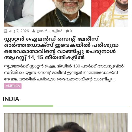
Aug 7, 2026
ഉമ്മന്‍ കാപ്പില്‍
0
സ്റ്റാറ്റൻ ഐലൻഡ് സെന്റ് മേരീസ്
ഓർത്തഡോക്സ് ഇടവകയിൽ പരിശുദ്ധ
ദൈവമാതാവിന്റെ വാങ്ങിപ്പു പെരുനാൾ
ആഗസ്റ്റ് 14, 15 തീയതികളിൽ
ന്യൂയോർക്ക് സ്റ്റാറ്റൻ ഐലൻഡിൽ 130 പാർക്ക് അവന്യൂവിൽ
സ്ഥിതി ചെയ്യുന്ന സെന്റ് മേരീസ് ഇന്ത്യൻ ഓർത്തഡോക്സ്
ദേവാലയത്തിൽ പരിശുദ്ധ ദൈവമാതാവിന്റെ വാങ്ങിപ്പു...
AMERICA
INDIA