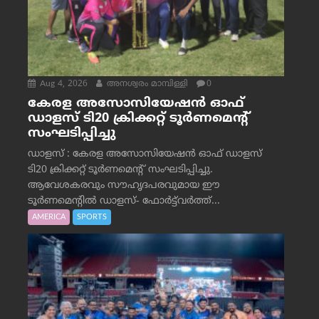
Aug 4, 2026
അനശ്വരം മാമ്പിള്ളി
0
കേരള അസോസിയേഷൻ ഓഫ്
ഡാളസ് ടി20 ക്രിക്കറ്റ് ടൂർണമെന്റ്
സംഘടിപ്പിച്ചു
ഡാളസ് : കേരള അസോസിയേഷൻ ഓഫ് ഡാളസ്
ടി20 ക്രിക്കറ്റ് ടൂർണമെന്റ് സംഘടിപ്പിച്ചു.
ആവേശകരവും സൗഹൃദപരവുമായ ഈ
ടൂർണമെന്റിൽ ഡാളസ്- ഫോർട്ട്‌വര്‍ത്ത്...
AMERICA
SPORTS