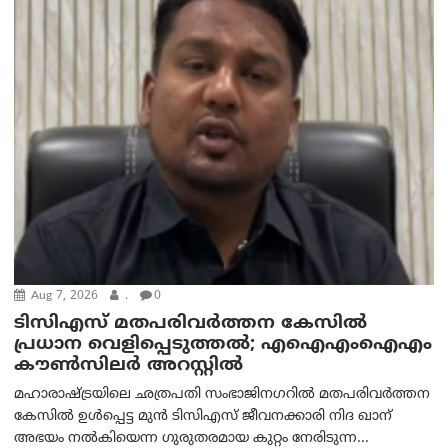
Aug 7, 2026
.
0
ടിസിഎസ് മതപരിവർത്തന കേസിൽ
പ്രധാന വെളിപ്പെടുത്തൽ; എഐഎംഐഎം
കൗൺസിലർ അറസ്റ്റിൽ
മഹാരാഷ്ട്രയിലെ ഛത്രപതി സംഭാജിനഗറിൽ മതപരിവർത്തന
കേസിൽ ഉൾപ്പെട്ട മുൻ ടിസിഎസ് ജീവനക്കാരി നിദ ഖാന്
അഭയം നൽകിയെന്ന ഗുരുതരമായ കുറ്റം നേരിടുന്ന...