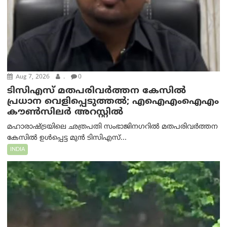
Aug 7, 2026
.
0
ടിസിഎസ് മതപരിവർത്തന കേസിൽ
പ്രധാന വെളിപ്പെടുത്തൽ; എഐഎംഐഎം
കൗൺസിലർ അറസ്റ്റിൽ
മഹാരാഷ്ട്രയിലെ ഛത്രപതി സംഭാജിനഗറിൽ മതപരിവർത്തന
കേസിൽ ഉൾപ്പെട്ട മുൻ ടിസിഎസ്...
INDIA