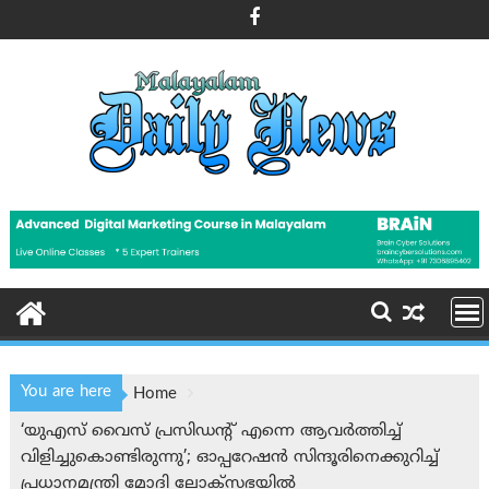
Skip
to
content
You are here
Home
‘യുഎസ് വൈസ് പ്രസിഡന്റ് എന്നെ ആവർത്തിച്ച്
വിളിച്ചുകൊണ്ടിരുന്നു’; ഓപ്പറേഷൻ സിന്ദൂരിനെക്കുറിച്ച്
പ്രധാനമന്ത്രി മോദി ലോക്‌സഭയിൽ