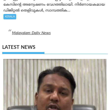
കേസിന്റെ അന്വേഷണം വേഗത്തിലായി. നിർണായകമായ
ഡിജിറ്റൽ തെളിവുകൾ, സാമ്പത്തിക...
KERALA
Malayalam Daily News
LATEST NEWS