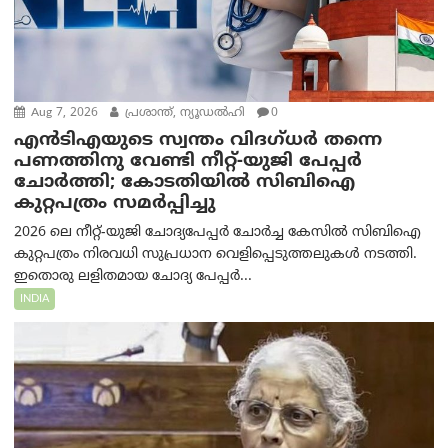
Aug 7, 2026
പ്രശാന്ത്, ന്യൂഡല്‍ഹി
0
എൻ‌ടി‌എയുടെ സ്വന്തം വിദഗ്ധർ തന്നെ
പണത്തിനു വേണ്ടി നീറ്റ്-യു‌ജി പേപ്പർ
ചോർത്തി; കോടതിയില്‍ സിബിഐ
കുറ്റപത്രം സമര്‍പ്പിച്ചു
2026 ലെ നീറ്റ്-യുജി ചോദ്യപേപ്പർ ചോർച്ച കേസിൽ സിബിഐ
കുറ്റപത്രം നിരവധി സുപ്രധാന വെളിപ്പെടുത്തലുകൾ നടത്തി.
ഇതൊരു ലളിതമായ ചോദ്യ പേപ്പർ...
INDIA