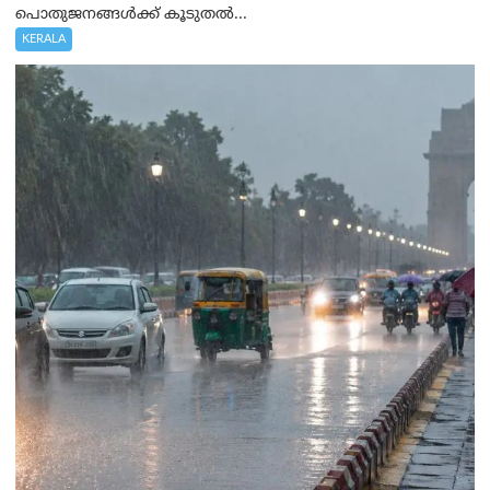
പൊതുജനങ്ങൾക്ക് കൂടുതൽ...
KERALA