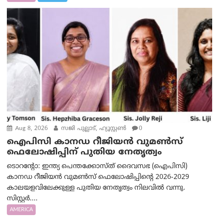
Aug 8, 2026
സജി പുല്ലാട്, ഹ്യൂസ്റ്റൺ
0
ഐപിസി കാനഡ റീജിയൻ വുമൺസ്
ഫെലോഷിപ്പിന് പുതിയ നേതൃത്വം
ടൊറന്റോ: ഇന്ത്യ പെന്തക്കോസ്ത് ദൈവസഭ (ഐപിസി)
കാനഡ റീജിയൻ വുമൺസ് ഫെലോഷിപ്പിന്റെ 2026-2029
കാലയളവിലേക്കുള്ള പുതിയ നേതൃത്വം നിലവിൽ വന്നു.
സിസ്റ്റർ....
AMERICA