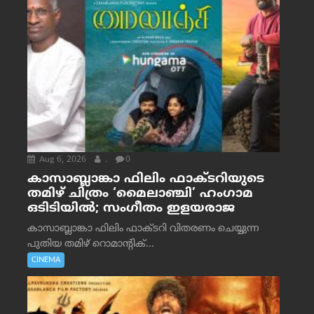
Aug 6, 2026
.
0
കാസാബ്ലാങ്കാ ഫിലിം ഫാക്ടറിയുടെ
തമിഴ് ചിത്രം ‘മൈലാഞ്ചി’ ഹംഗാമ
ഒടിടിയിൽ; സംഗീതം ഇളയരാജ
കാസാബ്ലാങ്കാ ഫിലിം ഫാക്ടറി വിതരണം ചെയ്യുന്ന
പുതിയ തമിഴ് റൊമാന്റിക്...
CINEMA