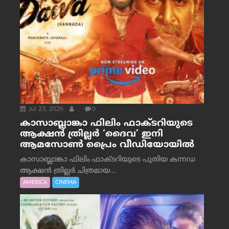
Jul 23, 2026
.
0
കാസാബ്ലാങ്കാ ഫിലിം ഫാക്ടറിയുടെ
ആക്ഷൻ ത്രില്ലർ ‘ദൈവ’ ഇനി
ആമസോൺ പ്രൈം വീഡിയോയിൽ
കാസാബ്ലാങ്കാ ഫിലിം ഫാക്ടറിയുടെ പുതിയ കന്നഡ
ആക്ഷൻ ത്രില്ലർ ചിത്രമായ...
AMERICA
CINEMA