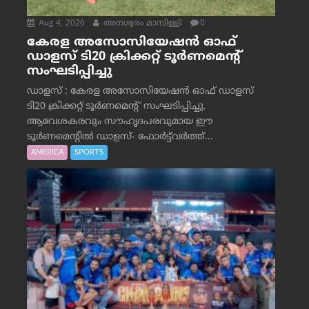
Aug 4, 2026
അനശ്വരം മാമ്പിള്ളി
0
കേരള അസോസിയേഷൻ ഓഫ്
ഡാളസ് ടി20 ക്രിക്കറ്റ് ടൂർണമെന്റ്
സംഘടിപ്പിച്ചു
ഡാളസ് : കേരള അസോസിയേഷൻ ഓഫ് ഡാളസ്
ടി20 ക്രിക്കറ്റ് ടൂർണമെന്റ് സംഘടിപ്പിച്ചു.
ആവേശകരവും സൗഹൃദപരവുമായ ഈ
ടൂർണമെന്റിൽ ഡാളസ്- ഫോർട്ട്‌വര്‍ത്ത്...
AMERICA
SPORTS