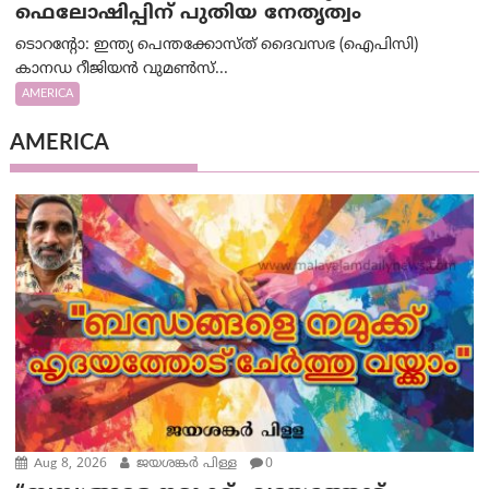
ഫെലോഷിപ്പിന് പുതിയ നേതൃത്വം
ടൊറന്റോ: ഇന്ത്യ പെന്തക്കോസ്ത് ദൈവസഭ (ഐപിസി)
കാനഡ റീജിയൻ വുമൺസ്...
AMERICA
AMERICA
Aug 8, 2026
ജയശങ്കര്‍ പിള്ള
0