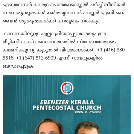
എബനേസർ കേരള പെന്തക്കോസ്റ്റൽ ചർച്ച് സീനിയർ
സഭാ ശുശ്രൂഷകൻ കർത്തൃദാസൻ പാസ്റ്റർ എബി കെ
ബെൻ ശുശ്രൂഷകൾക്ക് നേതൃത്വം നൽകും.
കാനഡയിലുള്ള എല്ലാ പ്രിയപ്പെട്ടവരെയും ഈ
മീറ്റിംഗിലേക്ക് ദൈവനാമത്തിൽ സ്നേഹത്തോടെ
ക്ഷണിക്കുന്നു. കൂടുതൽ വിവരങ്ങൾക്ക് : +1 (416) 880-
9518, +1 (647) 513-6909 എന്നീ നമ്പറുകളിൽ
ബന്ധപ്പെടുക.