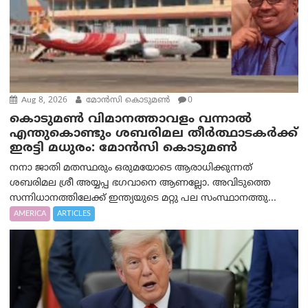
Aug 8, 2026
മോൻസി കൊടുമൺ
0
കൊടുമൺ വിമാനത്താവളം വന്നാൽ
എന്തുകൊണ്ടും ശബരിമല തീർത്ഥാടകർക്ക്
ഇരട്ടി മധുരം: മോൻസി കൊടുമൺ
നനാ ജാതി മതസ്ഥരും ഒരുമയോടെ ആരാധിക്കുന്നത്
ശബരിമല ശ്രീ അയ്യപ്പ ഭഗവാനെ ആണല്ലോ. അവിടുത്തെ
സന്നിധാനത്തിലേക്ക് ഇന്ത്യയുടെ മറ്റു പല സംസ്ഥാനത്തു...
AMERICA
ARTICLES