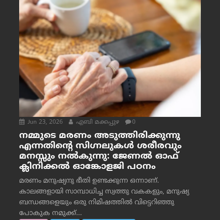
Jun 23, 2026
എബി മക്കപ്പുഴ
0
നമ്മുടെ മരണം അടുത്തിരിക്കുന്നു
എന്നതിന്റെ സിഗ്നലുകൾ ശരീരവും
മനസ്സും നല്‍കുന്നു: ജേണല്‍ ഓഫ്
ക്ലിനിക്കല്‍ ഓങ്കോളജി പഠനം
മരണം മനുഷ്യനു ഭീതി ഉണ്ടക്കുന്ന ഒന്നാണ്.
കാലങ്ങളായി സാമ്പാധിച്ച സ്വത്തു വകകളും, മനുഷ്യ
ബന്ധങ്ങളെയും ഒരു നിമിഷത്തിൽ വിട്ടെറിഞ്ഞു
പോകുക നമുക്ക്...