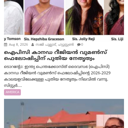
Aug 8, 2026
സജി പുല്ലാട്, ഹ്യൂസ്റ്റൺ
0
ഐപിസി കാനഡ റീജിയൻ വുമൺസ്
ഫെലോഷിപ്പിന് പുതിയ നേതൃത്വം
ടൊറന്റോ: ഇന്ത്യ പെന്തക്കോസ്ത് ദൈവസഭ (ഐപിസി)
കാനഡ റീജിയൻ വുമൺസ് ഫെലോഷിപ്പിന്റെ 2026-2029
കാലയളവിലേക്കുള്ള പുതിയ നേതൃത്വം നിലവിൽ വന്നു.
സിസ്റ്റർ....
AMERICA