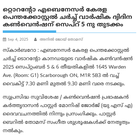
റ്റൊറന്റോ എബെനേസർ കേരള
പെന്തക്കോസ്റ്റൽ ചർച്ച് വാർഷിക ദ്വിദിന
കൺവെൻഷന് സെപ്റ് 5 നു തുടക്കം
Sep 4, 2025
അനിൽ ജോയ് തോമസ്
സ്കാർബറോ : എബനേസർ കേരള പെന്തക്കോസ്റ്റൽ
ചർച്ച് ടൊറന്റോ കാനഡയുടെ വാർഷിക കൺവൻഷൻ
2025 സെപ്റ്റംബർ 5 & 6 തീയതികളിൽ 1645 Warden
Ave. (Room: G1) Scarborough ON, M1R 5B3 ൽ വച്ച്
വൈകിട്ട് 7.30 മണി മുതൽ 9.30 മണി വരെ നടക്കും.
സുപ്രസിദ്ധ സുവിശേഷ / കൺവെൻഷൻ പ്രഭാഷകൻ
കർത്തൃദാസൻ പാസ്റ്റർ മോനിഷ് ജോർജ് (യു എസ് എ)
ദൈവവചനത്തിൽ നിന്നും പ്രസംഗിക്കും. പാസ്റ്റർ
ബെറിൽ തോമസ് സംഗീത ശുശ്രൂഷകൾക്ക് നേതൃത്വം
നൽകും.