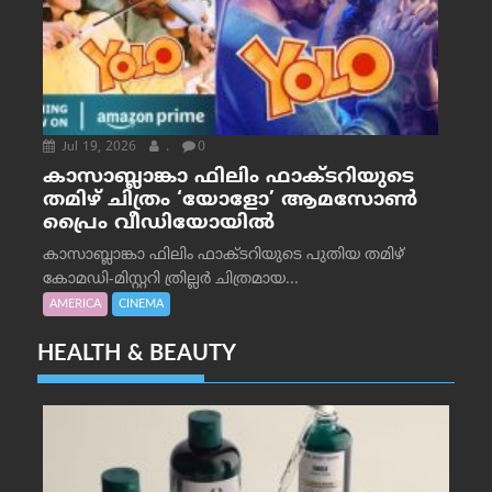
Jul 19, 2026
.
0
കാസാബ്ലാങ്കാ ഫിലിം ഫാക്ടറിയുടെ
തമിഴ് ചിത്രം ‘യോളോ’ ആമസോൺ
പ്രൈം വീഡിയോയിൽ
കാസാബ്ലാങ്കാ ഫിലിം ഫാക്ടറിയുടെ പുതിയ തമിഴ്
കോമഡി-മിസ്റ്ററി ത്രില്ലർ ചിത്രമായ...
AMERICA
CINEMA
HEALTH & BEAUTY