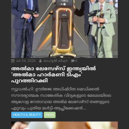
Jul 24, 2026
രാഹുല്‍ ധിംഗ്ര
0
അൽമാ ലേസേഴ്സ് ഇന്ത്യയിൽ
‘അൽമാ ഹാർമണി ടിഎം’
പുറത്തിറക്കി
ന്യൂഡൽഹി: ഊർജ്ജ അധിഷ്ഠിത മെഡിക്കൽ
സൗന്ദര്യാത്മക സാങ്കേതിക വിദ്യകളുടെ മേഖലയിലെ
ആഗോള നേതാവായ അൽമ ലേസേഴ്സ് തങ്ങളുടെ
ഏറ്റവും പുതിയ മൾട്ടി-ആപ്ലിക്കേഷൻ...
HEALTH & BEAUTY
INDIA