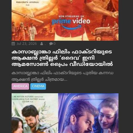
Jul 23, 2026
.
0
കാസാബ്ലാങ്കാ ഫിലിം ഫാക്ടറിയുടെ
ആക്ഷൻ ത്രില്ലർ ‘ദൈവ’ ഇനി
ആമസോൺ പ്രൈം വീഡിയോയിൽ
കാസാബ്ലാങ്കാ ഫിലിം ഫാക്ടറിയുടെ പുതിയ കന്നഡ
ആക്ഷൻ ത്രില്ലർ ചിത്രമായ...
AMERICA
CINEMA