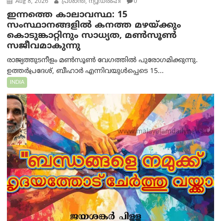
Aug 8, 2026
പ്രശാന്ത്, ന്യൂഡല്‍ഹി
0
ഇന്നത്തെ കാലാവസ്ഥ: 15
സംസ്ഥാനങ്ങളിൽ കനത്ത മഴയ്ക്കും
കൊടുങ്കാറ്റിനും സാധ്യത, മൺസൂൺ
സജീവമാകുന്നു
രാജ്യത്തുടനീളം മൺസൂൺ വേഗത്തിൽ പുരോഗമിക്കുന്നു.
ഉത്തർപ്രദേശ്, ബീഹാർ എന്നിവയുൾപ്പെടെ 15...
INDIA