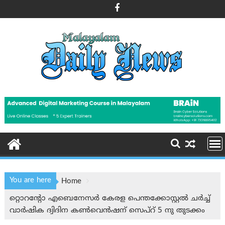
Skip
to
content
You are here
Home
റ്റൊറന്റോ എബെനേസർ കേരള പെന്തക്കോസ്റ്റൽ ചർച്ച്
വാർഷിക ദ്വിദിന കൺവെൻഷന് സെപ്റ് 5 നു തുടക്കം