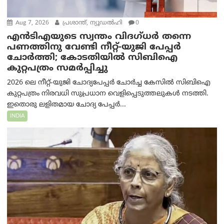
Aug 7, 2026
പ്രശാന്ത്, ന്യൂഡല്‍ഹി
0
എൻ‌ടി‌എയുടെ സ്വന്തം വിദഗ്ധർ തന്നെ
പണത്തിനു വേണ്ടി നീറ്റ്-യു‌ജി പേപ്പർ
ചോർത്തി; കോടതിയില്‍ സിബിഐ
കുറ്റപത്രം സമര്‍പ്പിച്ചു
2026 ലെ നീറ്റ്-യുജി ചോദ്യപേപ്പർ ചോർച്ച കേസിൽ സിബിഐ
കുറ്റപത്രം നിരവധി സുപ്രധാന വെളിപ്പെടുത്തലുകൾ നടത്തി.
ഇതൊരു ലളിതമായ ചോദ്യ പേപ്പർ...
INDIA