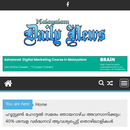
Skip
to
content
You are here
Home
ഹൂസ്റ്റൺ ഹോട്ടൽ സമരം ഞായറാഴ്ച അവസാനിക്കും:
40% ശമ്പള വർദ്ധനവ് ആവശ്യപ്പെട്ട് തൊഴിലാളികൾ