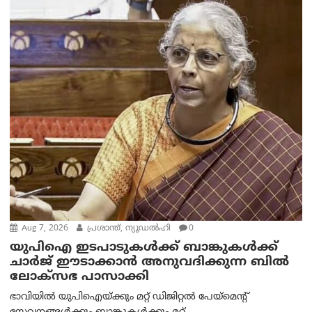
Aug 7, 2026
പ്രശാന്ത്, ന്യൂഡല്‍ഹി
0
യുപിഐ ഇടപാടുകൾക്ക് ബാങ്കുകൾക്ക്
ചാർജ് ഈടാക്കാൻ അനുവദിക്കുന്ന ബിൽ
ലോക്‌സഭ പാസാക്കി
ഭാവിയിൽ യുപിഐയ്ക്കും മറ്റ് ഡിജിറ്റൽ പേയ്‌മെന്റ്