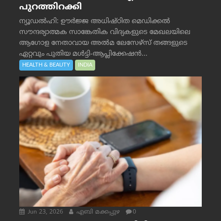
പുറത്തിറക്കി
ന്യൂഡൽഹി: ഊർജ്ജ അധിഷ്ഠിത മെഡിക്കൽ
സൗന്ദര്യാത്മക സാങ്കേതിക വിദ്യകളുടെ മേഖലയിലെ
ആഗോള നേതാവായ അൽമ ലേസേഴ്സ് തങ്ങളുടെ
ഏറ്റവും പുതിയ മൾട്ടി-ആപ്ലിക്കേഷൻ...
HEALTH & BEAUTY
INDIA
Jun 23, 2026
എബി മക്കപ്പുഴ
0