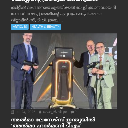
ബ്രിട്ടീഷ് വംശജനായ എത്തിക്കൽ ബ്യൂട്ടി ബ്രാൻഡായ ദി
ബോഡി ഷോപ്പ് അതിന്റെ ഏറ്റവും ജനപ്രിയമായ
വിറ്റാമിൻ സി, ടീ ട്രീ, ഇഞ്ചി...
ARTICLES
HEALTH & BEAUTY
Jul 24, 2026
രാഹുല്‍ ധിംഗ്ര
0
അൽമാ ലേസേഴ്സ് ഇന്ത്യയിൽ
‘അൽമാ ഹാർമണി ടിഎം’