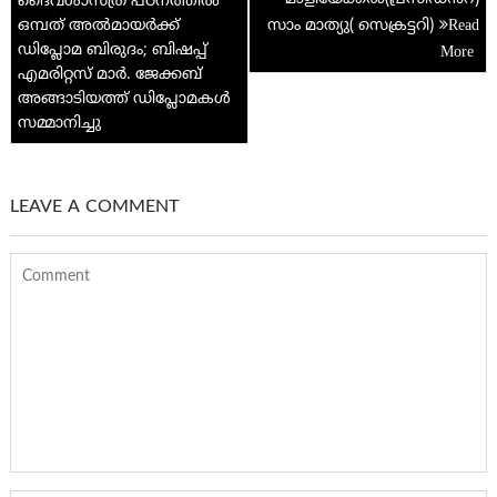
ദൈവശാസ്ത്ര പഠനത്തിൽ
ഒമ്പത് അൽമായർക്ക്
സാം മാത്യു( സെക്രട്ടറി)
ഡിപ്ലോമ ബിരുദം; ബിഷപ്പ്
എമരിറ്റസ് മാർ. ജേക്കബ്
അങ്ങാടിയത്ത് ഡിപ്ലോമകൾ
സമ്മാനിച്ചു
LEAVE A COMMENT