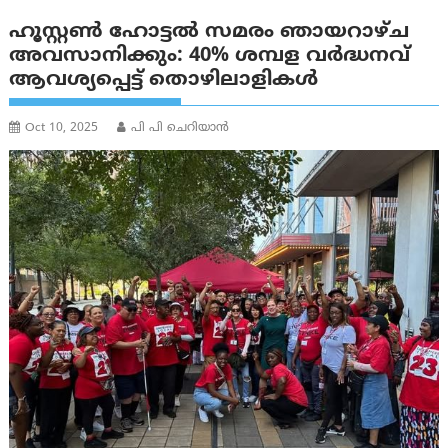
ഹൂസ്റ്റൺ ഹോട്ടൽ സമരം ഞായറാഴ്ച
അവസാനിക്കും: 40% ശമ്പള വർദ്ധനവ്
ആവശ്യപ്പെട്ട് തൊഴിലാളികൾ
Oct 10, 2025
പി പി ചെറിയാൻ