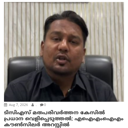
Aug 7, 2026
.
0
ടിസിഎസ് മതപരിവർത്തന കേസിൽ
പ്രധാന വെളിപ്പെടുത്തൽ; എഐഎംഐഎം
കൗൺസിലർ അറസ്റ്റിൽ