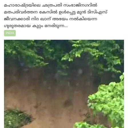
മഹാരാഷ്ട്രയിലെ ഛത്രപതി സംഭാജിനഗറിൽ
മതപരിവർത്തന കേസിൽ ഉൾപ്പെട്ട മുൻ ടിസിഎസ്
ജീവനക്കാരി നിദ ഖാന് അഭയം നൽകിയെന്ന
ഗുരുതരമായ കുറ്റം നേരിടുന്ന...
INDIA