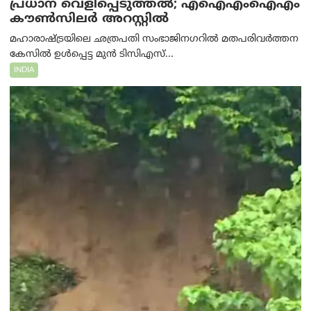
പ്രധാന വെളിപ്പെടുത്തൽ; എഐഎംഐഎം
കൗൺസിലർ അറസ്റ്റിൽ
മഹാരാഷ്ട്രയിലെ ഛത്രപതി സംഭാജിനഗറിൽ മതപരിവർത്തന
കേസിൽ ഉൾപ്പെട്ട മുൻ ടിസിഎസ്...
INDIA