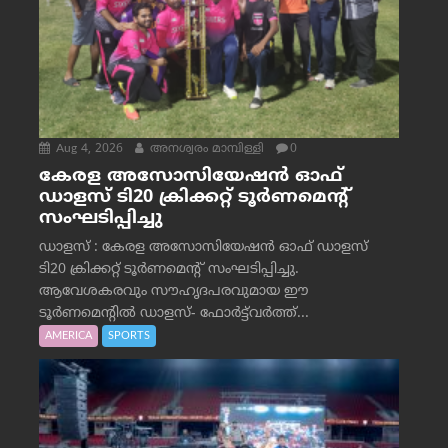
Aug 4, 2026
അനശ്വരം മാമ്പിള്ളി
0
കേരള അസോസിയേഷൻ ഓഫ്
ഡാളസ് ടി20 ക്രിക്കറ്റ് ടൂർണമെന്റ്
സംഘടിപ്പിച്ചു
ഡാളസ് : കേരള അസോസിയേഷൻ ഓഫ് ഡാളസ്
ടി20 ക്രിക്കറ്റ് ടൂർണമെന്റ് സംഘടിപ്പിച്ചു.
ആവേശകരവും സൗഹൃദപരവുമായ ഈ
ടൂർണമെന്റിൽ ഡാളസ്- ഫോർട്ട്‌വര്‍ത്ത്...
AMERICA
SPORTS