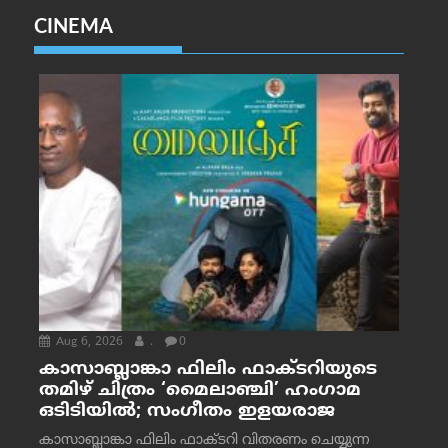
CINEMA
Aug 6, 2026
.
0
കാസാബ്ലാങ്കാ ഫിലിം ഫാക്ടറിയുടെ
തമിഴ് ചിത്രം ‘മൈലാഞ്ചി’ ഹംഗാമ
ഒടിടിയിൽ; സംഗീതം ഇളയരാജ
കാസാബ്ലാങ്കാ ഫിലിം ഫാക്ടറി വിതരണം ചെയ്യുന്ന