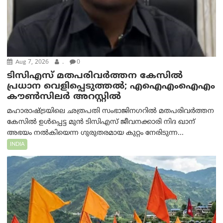
Aug 7, 2026
.
0
ടിസിഎസ് മതപരിവർത്തന കേസിൽ
പ്രധാന വെളിപ്പെടുത്തൽ; എഐഎംഐഎം
കൗൺസിലർ അറസ്റ്റിൽ
മഹാരാഷ്ട്രയിലെ ഛത്രപതി സംഭാജിനഗറിൽ മതപരിവർത്തന
കേസിൽ ഉൾപ്പെട്ട മുൻ ടിസിഎസ് ജീവനക്കാരി നിദ ഖാന്
അഭയം നൽകിയെന്ന ഗുരുതരമായ കുറ്റം നേരിടുന്ന...
INDIA