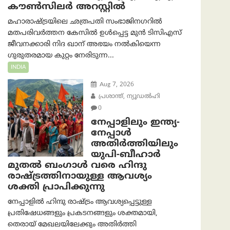
കൗൺസിലർ അറസ്റ്റിൽ
മഹാരാഷ്ട്രയിലെ ഛത്രപതി സംഭാജിനഗറിൽ
മതപരിവർത്തന കേസിൽ ഉൾപ്പെട്ട മുൻ ടിസിഎസ്
ജീവനക്കാരി നിദ ഖാന് അഭയം നൽകിയെന്ന
ഗുരുതരമായ കുറ്റം നേരിടുന്ന...
INDIA
Aug 7, 2026
പ്രശാന്ത്, ന്യൂഡല്‍ഹി
0
നേപ്പാളിലും ഇന്ത്യ-
നേപ്പാൾ
അതിർത്തിയിലും
യുപി-ബീഹാർ
മുതൽ ബംഗാൾ വരെ ഹിന്ദു
രാഷ്ട്രത്തിനായുള്ള ആവശ്യം
ശക്തി പ്രാപിക്കുന്നു
നേപ്പാളിൽ ഹിന്ദു രാഷ്ട്രം ആവശ്യപ്പെട്ടുള്ള
പ്രതിഷേധങ്ങളും പ്രകടനങ്ങളും ശക്തമായി,
തെരായ് മേഖലയിലേക്കും അതിർത്തി