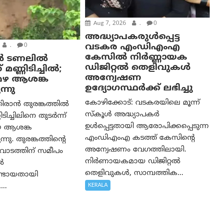
Aug 7, 2026
.
0
അദ്ധ്യാപകരുള്‍പ്പെട്ട
വടകര എംഡി‌എം‌എ
.
0
കേസില്‍ നിര്‍ണ്ണായക
ൻ ടണലിൽ
ഡിജിറ്റല്‍ തെളിവുകള്‍
 മണ്ണിടിച്ചിൽ;
അന്വേഷണ
മഴ ആശങ്ക
ഉദ്യോഗസ്ഥര്‍ക്ക് ലഭിച്ചു
്നു
കോഴിക്കോട്: വടകരയിലെ മൂന്ന്
ിരാൻ തുരങ്കത്തിൽ
സ്കൂൾ അദ്ധ്യാപകർ
ടിച്ചിലിനെ തുടർന്ന്
ഉൾപ്പെട്ടതായി ആരോപിക്കപ്പെടുന്ന
യ ആശങ്ക
എംഡിഎംഎ കടത്ത് കേസിന്റെ
നു. തുരങ്കത്തിന്റെ
അന്വേഷണം വേഗത്തിലായി.
വാടത്തിന് സമീപം
നിർണായകമായ ഡിജിറ്റൽ
ൽ
തെളിവുകൾ, സാമ്പത്തിക...
ലുണ്ടായതായി
KERALA
...