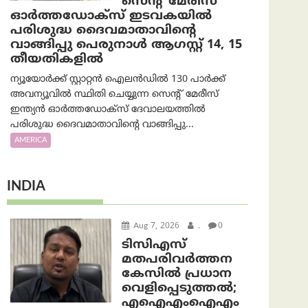
സെന്റ് മേരീസ്
ഓർത്തഡോക്സ് ഇടവകയിൽ
പരിശുദ്ധ ദൈവമാതാവിന്റെ
വാങ്ങിപ്പു പെരുനാൾ ആഗസ്റ്റ് 14, 15
തീയതികളിൽ
ന്യൂയോർക്ക് സ്റ്റാറ്റൻ ഐലൻഡിൽ 130 പാർക്ക്
അവന്യൂവിൽ സ്ഥിതി ചെയ്യുന്ന സെന്റ് മേരീസ്
ഇന്ത്യൻ ഓർത്തഡോക്സ് ദേവാലയത്തിൽ
പരിശുദ്ധ ദൈവമാതാവിന്റെ വാങ്ങിപ്പു...
AMERICA
INDIA
Aug 7, 2026
.
0
ടിസിഎസ്
മതപരിവർത്തന
കേസിൽ പ്രധാന
വെളിപ്പെടുത്തൽ;
എഐഎംഐഎം