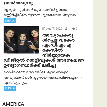
ഉയർത്തുന്നു
തൃശൂർ: കുതിരാൻ തുരങ്കത്തിൽ ഉണ്ടായ
മണ്ണിടിച്ചിലിനെ തുടർന്ന് ഗുരുതരമായ ആശങ്ക...
KERALA
Aug 7, 2026
.
0
അദ്ധ്യാപകരു
ള്‍പ്പെട്ട വടകര
എംഡി‌എം‌എ
കേസില്‍
നിര്‍ണ്ണായക
ഡിജിറ്റല്‍ തെളിവുകള്‍ അന്വേഷണ
ഉദ്യോഗസ്ഥര്‍ക്ക് ലഭിച്ചു
കോഴിക്കോട്: വടകരയിലെ മൂന്ന് സ്കൂൾ
അദ്ധ്യാപകർ ഉൾപ്പെട്ടതായി ആരോപിക്കപ്പെടുന്ന
എംഡിഎംഎ...
KERALA
AMERICA