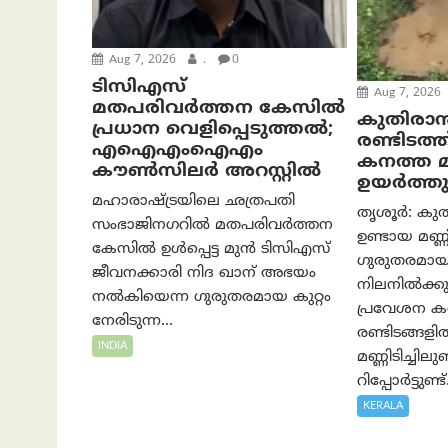
Aug 7, 2026
.
0
ടിസിഎസ്
Aug 7, 2026
മതപരിവർത്തന കേസിൽ
കുതിരാ
പ്രധാന വെളിപ്പെടുത്തൽ;
രണ്ടിടത്ത്
എഐഎംഐഎം
കനത്ത 
കൗൺസിലർ അറസ്റ്റിൽ
ഉയർത്തുന
മഹാരാഷ്ട്രയിലെ ഛത്രപതി
തൃശൂർ: കുത
സംഭാജിനഗറിൽ മതപരിവർത്തന
ഉണ്ടായ മണ്ണി
കേസിൽ ഉൾപ്പെട്ട മുൻ ടിസിഎസ്
ഗുരുതരമാ
ജീവനക്കാരി നിദ ഖാന് അഭയം
നിലനിൽക്കുന്
നൽകിയെന്ന ഗുരുതരമായ കുറ്റം
പ്രവേശന ക
നേരിടുന്ന...
രണ്ടിടങ്ങളി
INDIA
മണ്ണിടിച്ചി
റിപ്പോർട്ടുണ്ട്.
KERALA