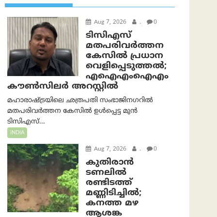
Aug 7, 2026
.
0
ടിസിഎസ്
മതപരിവർത്തന
കേസിൽ പ്രധാന
വെളിപ്പെടുത്തൽ;
എഐഎംഐഎം
കൗൺസിലർ അറസ്റ്റിൽ
മഹാരാഷ്ട്രയിലെ ഛത്രപതി സംഭാജിനഗറിൽ
മതപരിവർത്തന കേസിൽ ഉൾപ്പെട്ട മുൻ
ടിസിഎസ്...
INDIA
Aug 7, 2026
.
0
കുതിരാൻ
ടണലിൽ
രണ്ടിടത്ത്
മണ്ണിടിച്ചിൽ;
കനത്ത മഴ
ആശങ്ക