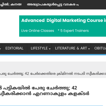
്ക ഉയർത്തുന്നു
പകരുള്‍പ്പെട്ട വടകര എംഡി‌എം‌എ കേസില്‍ നിര്‍ണ്ണായക ഡിജി
രാശിഫലം (07-0
EDITORIAL
LIFESTYLE
LITERATURE & ART
OBITU
േരു ചേർത്തു; 42 പേർക്കെതിരെ ക്രിമിനൽ നടപടി സ്വീകരിക്
 പട്ടികയിൽ പേരു ചേർത്തു; 42
 സ്വീകരിക്കാൻ എറണാകുളം കളക്ടർ