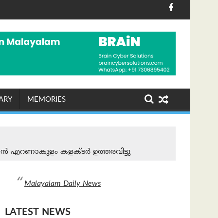
റ്റല്‍ തെളിവുകള്‍ അന്വേഷണ ഉദ്യോഗസ്ഥര്‍ക്ക് ലഭിച്ചു
8-2026 വെള്ളി)
കെഎസ്ആർടിസിയിൽ ഡിജ
ARY
MEMORIES
കാൻ എറണാകുളം കളക്ടർ ഉത്തരവിട്ടു
Malayalam Daily News
LATEST NEWS