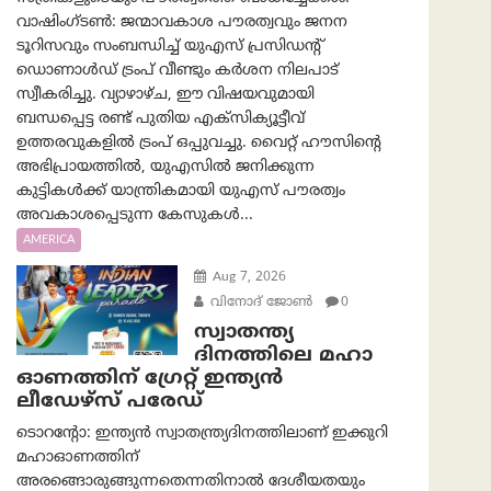
വാഷിംഗ്ടണ്‍: ജന്മാവകാശ പൗരത്വവും ജനന
ടൂറിസവും സംബന്ധിച്ച് യുഎസ് പ്രസിഡന്റ്
ഡൊണാൾഡ് ട്രംപ് വീണ്ടും കർശന നിലപാട്
സ്വീകരിച്ചു. വ്യാഴാഴ്ച, ഈ വിഷയവുമായി
ബന്ധപ്പെട്ട രണ്ട് പുതിയ എക്സിക്യൂട്ടീവ്
ഉത്തരവുകളിൽ ട്രംപ് ഒപ്പുവച്ചു. വൈറ്റ് ഹൗസിന്റെ
അഭിപ്രായത്തിൽ, യുഎസിൽ ജനിക്കുന്ന
കുട്ടികൾക്ക് യാന്ത്രികമായി യുഎസ് പൗരത്വം
അവകാശപ്പെടുന്ന കേസുകൾ...
AMERICA
Aug 7, 2026
വിനോദ് ജോൺ
0
സ്വാതന്ത്യ
ദിനത്തിലെ മഹാ
ഓണത്തിന് ഗ്രേറ്റ് ഇന്ത്യൻ
ലീഡേഴ്സ് പരേഡ്
ടൊറന്റോ: ഇന്ത്യൻ സ്വാതന്ത്ര്യദിനത്തിലാണ് ഇക്കുറി
മഹാഓണത്തിന്
അരങ്ങൊരുങ്ങുന്നതെന്നതിനാൽ ദേശീയതയും