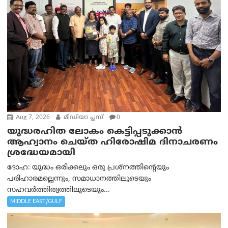
Aug 7, 2026
മീഡിയാ പ്ലസ്
0
യുദ്ധരഹിത ലോകം കെട്ടിപ്പടുക്കാന്‍
ആഹ്വാനം ചെയ്ത ഹിരോഷിമ ദിനാചരണം
ശ്രദ്ധേയമായി
ദോഹ: യുദ്ധം ഒരിക്കലും ഒരു പ്രശ്‌നത്തിന്റെയും
പരിഹാരമല്ലെന്നും, സമാധാനത്തിലൂടെയും
സഹവര്‍ത്തിത്വത്തിലൂടെയും...
MIDDLE EAST/GULF