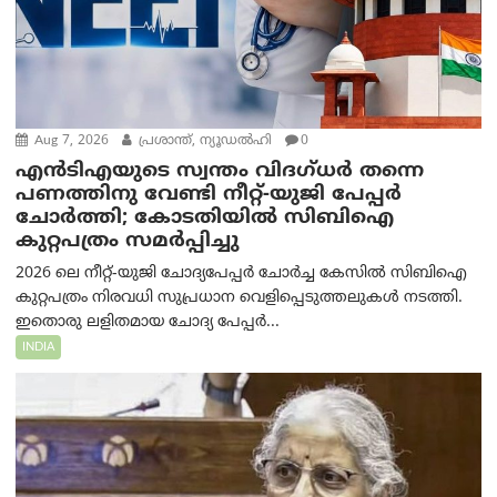
Aug 7, 2026
പ്രശാന്ത്, ന്യൂഡല്‍ഹി
0
എൻ‌ടി‌എയുടെ സ്വന്തം വിദഗ്ധർ തന്നെ
പണത്തിനു വേണ്ടി നീറ്റ്-യു‌ജി പേപ്പർ
ചോർത്തി; കോടതിയില്‍ സിബിഐ
കുറ്റപത്രം സമര്‍പ്പിച്ചു
2026 ലെ നീറ്റ്-യുജി ചോദ്യപേപ്പർ ചോർച്ച കേസിൽ സിബിഐ
കുറ്റപത്രം നിരവധി സുപ്രധാന വെളിപ്പെടുത്തലുകൾ നടത്തി.
ഇതൊരു ലളിതമായ ചോദ്യ പേപ്പർ...
INDIA