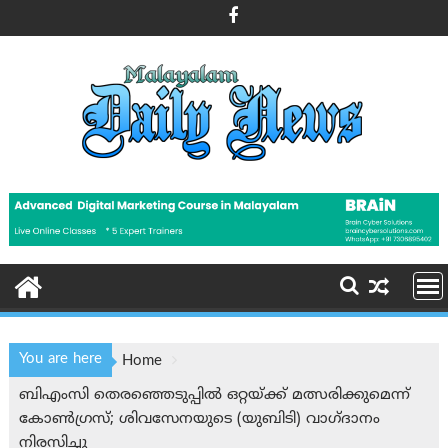
Skip
to
content
You are here
Home
ബിഎംസി തെരഞ്ഞെടുപ്പിൽ ഒറ്റയ്ക്ക് മത്സരിക്കുമെന്ന്
കോൺഗ്രസ്; ശിവസേനയുടെ (യുബിടി) വാഗ്ദാനം
നിരസിച്ചു