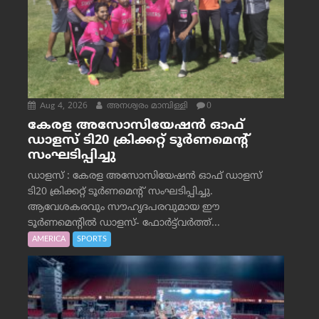
Aug 4, 2026
അനശ്വരം മാമ്പിള്ളി
0
കേരള അസോസിയേഷൻ ഓഫ്
ഡാളസ് ടി20 ക്രിക്കറ്റ് ടൂർണമെന്റ്
സംഘടിപ്പിച്ചു
ഡാളസ് : കേരള അസോസിയേഷൻ ഓഫ് ഡാളസ്
ടി20 ക്രിക്കറ്റ് ടൂർണമെന്റ് സംഘടിപ്പിച്ചു.
ആവേശകരവും സൗഹൃദപരവുമായ ഈ
ടൂർണമെന്റിൽ ഡാളസ്- ഫോർട്ട്‌വര്‍ത്ത്...
AMERICA
SPORTS