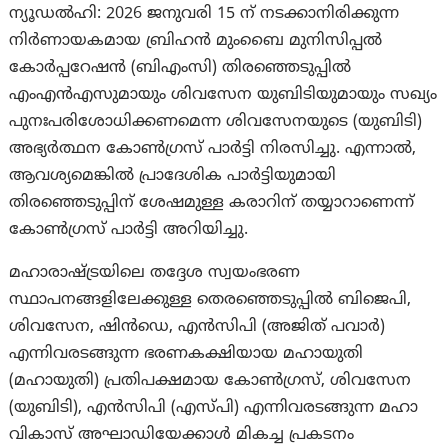
ന്യൂഡൽഹി: 2026 ജനുവരി 15 ന് നടക്കാനിരിക്കുന്ന
നിർണായകമായ ബ്രിഹൻ മുംബൈ മുനിസിപ്പൽ
കോർപ്പറേഷൻ (ബിഎംസി) തിരഞ്ഞെടുപ്പിൽ
എംഎൻഎസുമായും ശിവസേന യുബിടിയുമായും സഖ്യം
പുനഃപരിശോധിക്കണമെന്ന ശിവസേനയുടെ (യുബിടി)
അഭ്യർത്ഥന കോൺഗ്രസ് പാർട്ടി നിരസിച്ചു. എന്നാല്‍,
ആവശ്യമെങ്കിൽ പ്രാദേശിക പാർട്ടിയുമായി
തിരഞ്ഞെടുപ്പിന് ശേഷമുള്ള കരാറിന് തയ്യാറാണെന്ന്
കോൺഗ്രസ് പാർട്ടി അറിയിച്ചു.
മഹാരാഷ്ട്രയിലെ തദ്ദേശ സ്വയംഭരണ
സ്ഥാപനങ്ങളിലേക്കുള്ള തെരഞ്ഞെടുപ്പിൽ ബിജെപി,
ശിവസേന, ഷിൻഡെ, എൻസിപി (അജിത് പവാർ)
എന്നിവരടങ്ങുന്ന ഭരണകക്ഷിയായ മഹായുതി
(മഹായുതി) പ്രതിപക്ഷമായ കോൺഗ്രസ്, ശിവസേന
(യുബിടി), എൻസിപി (എസ്പി) എന്നിവരടങ്ങുന്ന മഹാ
വികാസ് അഘാഡിയേക്കാൾ മികച്ച പ്രകടനം