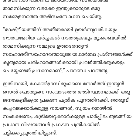
അവിനാശ് പാണ്ഡെ ഞായറാഴ്ച നഗരത്തിൽ
താമസിക്കുന്ന വടക്കേ ഇന്ത്യക്കാരുടെ ഒരു
സമ്മേളനത്തെ അഭിസംബോധന ചെയ്തു.
“രാഷ്ട്രീയത്തിന് അതീതമായി ഉയർന്നുവരികയും
ഗൗരവമേറിയ ചർച്ചകൾ നടത്തുകയും മുംബൈയിൽ
താമസിക്കുന്ന നമ്മുടെ ഉത്തരേന്ത്യൻ
സഹോദരീസഹോദരന്മാരുടെ യഥാർത്ഥ പ്രശ്‌നങ്ങൾക്ക്
കൃത്യമായ പരിഹാരങ്ങൾക്കായി പ്രവർത്തിക്കുകയും
ചെയ്യേണ്ടത് പ്രധാനമാണ്,” പാണ്ഡെ പറഞ്ഞു.
ഇതിനായി, കോൺഗ്രസ് മുംബൈ നോർത്ത് ഇന്ത്യൻ
സെൽ പൊതുജന സംവാദത്തെ അടിസ്ഥാനമാക്കി ഒരു
ജനകേന്ദ്രീകൃത പ്രകടന പത്രിക പുറത്തിറക്കി. തെരുവ്
കച്ചവടക്കാർക്കുള്ള നയങ്ങൾ, സ്വയം തൊഴിൽ
സംരക്ഷണം, കുടിയേറ്റക്കാർക്കുള്ള പാർപ്പിടം തുടങ്ങിയ
പ്രധാന വിഷയങ്ങൾ പ്രകടന പത്രികയിൽ
പട്ടികപ്പെടുത്തിയിട്ടുണ്ട്.