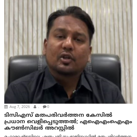
Aug 7, 2026
.
0
ടിസിഎസ് മതപരിവർത്തന കേസിൽ
പ്രധാന വെളിപ്പെടുത്തൽ; എഐഎംഐഎം
കൗൺസിലർ അറസ്റ്റിൽ