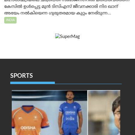
മഹാരാഷ്ട്രയിലെ ഛത്രപതി സംഭാജിനഗറിൽ മതപരിവർത്തന
കേസിൽ ഉൾപ്പെട്ട മുൻ ടിസിഎസ് ജീവനക്കാരി നിദ ഖാന്
അഭയം നൽകിയെന്ന ഗുരുതരമായ കുറ്റം നേരിടുന്ന...
INDIA
SPORTS