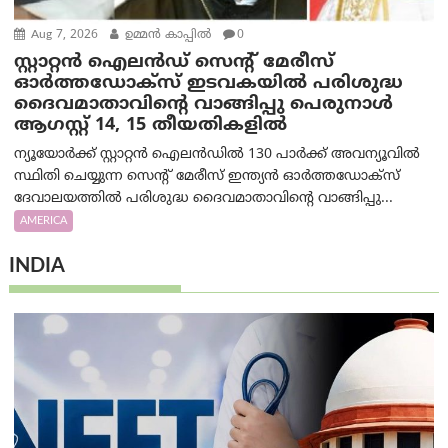
Aug 7, 2026
ഉമ്മന്‍ കാപ്പില്‍
0
സ്റ്റാറ്റൻ ഐലൻഡ് സെന്റ് മേരീസ്
ഓർത്തഡോക്സ് ഇടവകയിൽ പരിശുദ്ധ
ദൈവമാതാവിന്റെ വാങ്ങിപ്പു പെരുനാൾ
ആഗസ്റ്റ് 14, 15 തീയതികളിൽ
ന്യൂയോർക്ക് സ്റ്റാറ്റൻ ഐലൻഡിൽ 130 പാർക്ക് അവന്യൂവിൽ
സ്ഥിതി ചെയ്യുന്ന സെന്റ് മേരീസ് ഇന്ത്യൻ ഓർത്തഡോക്സ്
ദേവാലയത്തിൽ പരിശുദ്ധ ദൈവമാതാവിന്റെ വാങ്ങിപ്പു...
AMERICA
INDIA