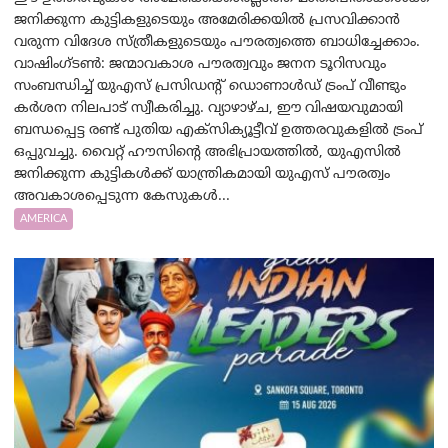
ജനിക്കുന്ന കുട്ടികളുടെയും അമേരിക്കയിൽ പ്രസവിക്കാൻ
വരുന്ന വിദേശ സ്ത്രീകളുടെയും പൗരത്വത്തെ ബാധിച്ചേക്കാം.
വാഷിംഗ്ടണ്‍: ജന്മാവകാശ പൗരത്വവും ജനന ടൂറിസവും
സംബന്ധിച്ച് യുഎസ് പ്രസിഡന്റ് ഡൊണാൾഡ് ട്രംപ് വീണ്ടും
കർശന നിലപാട് സ്വീകരിച്ചു. വ്യാഴാഴ്ച, ഈ വിഷയവുമായി
ബന്ധപ്പെട്ട രണ്ട് പുതിയ എക്സിക്യൂട്ടീവ് ഉത്തരവുകളിൽ ട്രംപ്
ഒപ്പുവച്ചു. വൈറ്റ് ഹൗസിന്റെ അഭിപ്രായത്തിൽ, യുഎസിൽ
ജനിക്കുന്ന കുട്ടികൾക്ക് യാന്ത്രികമായി യുഎസ് പൗരത്വം
അവകാശപ്പെടുന്ന കേസുകൾ...
AMERICA