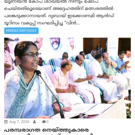
യൂണിയൻ കോപ് ശാഖയിൽ നിന്നും ഷോപ്
ചെയ്തതിലൂടെയാണ് അദ്ദേഹത്തിന് മത്സരത്തിൽ
പങ്കെടുക്കാനായത്. ദുബായ് ഇക്കോണമി ആൻഡ്
ടൂറിസം വകുപ്പ് സംഘടിപ്പിച്ച “വിൻ...
MIDDLE EAST/GULF
Aug 7, 2026
.
0
പരമ്പരാഗത നെയ്ത്തുകാരെ