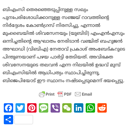
ബിഎംസി തെരഞ്ഞെടുപ്പിനുള്ള സഖ്യം
പുനഃപരിശോധിക്കാനുള്ള സഞ്ജയ് റാവത്തിന്റെ
നിർദ്ദേശം കോൺഗ്രസ് നിരസിച്ചു, എന്നാൽ
മുംബൈയിൽ ശിവസേനയും (യുബിടി) എംഎൻഎസും
ഒന്നിച്ചതിന്റെ ആഘാതം നേരിടാൻ വഞ്ചിത് ബഹുജൻ
അഘാഡി (വിബിഎ) നേതാവ് പ്രകാശ് അംബേദ്കറുടെ
പിന്തുണയാണ് പഴയ പാർട്ടി തേടിയത്. അവിഭക്ത
ശിവസേനയുടെ തലവൻ എന്ന നിലയിൽ ഉദ്ധവ് മുമ്പ്
ബിഎംസിയിൽ ആധിപത്യം സ്ഥാപിച്ചിരുന്നു,
ബിജെപിയോട് ഈ സ്ഥാനം നഷ്ടപ്പെടുമെന്ന് ഭയപ്പെട്ടു.
Fa
T
Pi
M
Vi
W
Li
W
R
ce
w
nt
es
b
e
n
h
e
S
b
itt
er
sa
er
C
ke
at
d
h