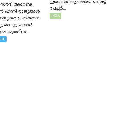
ഇതൊരു ലളിതമായ ചോദ്യ
 സൗദി അറേബ്യ,
പേപ്പർ...
്‍ എന്നീ രാജ്യങ്ങൾ
INDIA
ംയുക്ത പ്രതിരോധ
ു വെച്ചു. കരാർ
 രാജ്യത്തിനു...
ULF