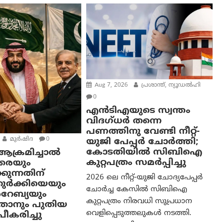
Aug 7, 2026
പ്രശാന്ത്, ന്യൂഡല്‍ഹി
0
എൻ‌ടി‌എയുടെ സ്വന്തം
വിദഗ്ധർ തന്നെ
പണത്തിനു വേണ്ടി നീറ്റ്-
മുര്‍ഷിദ
0
യു‌ജി പേപ്പർ ചോർത്തി;
കോടതിയില്‍ സിബിഐ
ക്രമിച്ചാല്‍
കുറ്റപത്രം സമര്‍പ്പിച്ചു
േരെയും
കുന്നതിന്
2026 ലെ നീറ്റ്-യുജി ചോദ്യപേപ്പർ
 തുർക്കിയെയും
ചോർച്ച കേസിൽ സിബിഐ
റേബ്യയും
കുറ്റപത്രം നിരവധി സുപ്രധാന
്താനും പുതിയ
വെളിപ്പെടുത്തലുകൾ നടത്തി.
പീകരിച്ചു