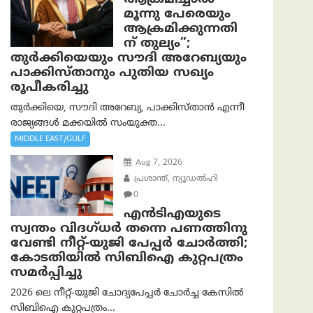
മൂന്നു പേരെയും
ആക്രമിക്കുന്നതി
ന് തുല്യം”;
തുർക്കിയെയും സൗദി അറേബ്യയും
പാക്കിസ്താനും പുതിയ സഖ്യം
രൂപീകരിച്ചു
തുർക്കിയെ, സൗദി അറേബ്യ, പാക്കിസ്താന്‍ എന്നീ
രാജ്യങ്ങൾ മക്കയിൽ സംയുക്ത...
MIDDLE EAST/GULF
Aug 7, 2026
പ്രശാന്ത്, ന്യൂഡല്‍ഹി
0
എൻ‌ടി‌എയുടെ
സ്വന്തം വിദഗ്ധർ തന്നെ പണത്തിനു
വേണ്ടി നീറ്റ്-യു‌ജി പേപ്പർ ചോർത്തി;
കോടതിയില്‍ സിബിഐ കുറ്റപത്രം
സമര്‍പ്പിച്ചു
2026 ലെ നീറ്റ്-യുജി ചോദ്യപേപ്പർ ചോർച്ച കേസിൽ
സിബിഐ കുറ്റപത്രം...