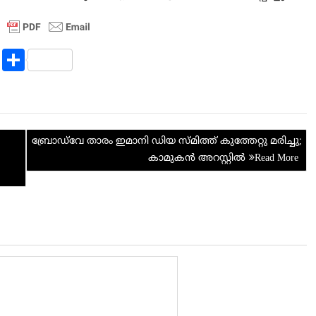
R
S
e
h
d
ar
di
e
ബ്രോഡ്‌വേ താരം ഇമാനി ഡിയ സ്മിത്ത് കുത്തേറ്റു മരിച്ചു;
t
കാമുകൻ അറസ്റ്റിൽ