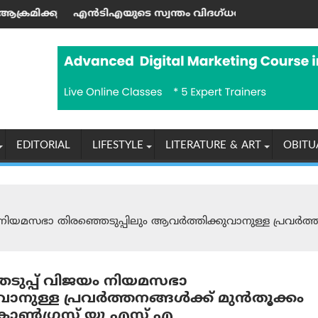
ിച്ചു
തുല്യം"; തുർക്കിയെയും സൗദി അറേബ്യയും പാക്കിസ്താനും പുത
യുടെ സ്വന്തം വിദഗ്ധർ തന്നെ പണത്തിനു വേണ്ടി നീറ്റ്-യു‌ജ
യുപിഐ ഇടപാടു
EDITORIAL
LIFESTYLE
LITERATURE & ART
OBITU
 നിയമസഭാ തിരഞ്ഞെടുപ്പിലും ആവർത്തിക്കുവാനുള്ള പ്രവർത്
െടുപ്പ് വിജയം നിയമസഭാ
ാനുള്ള പ്രവർത്തനങ്ങൾക്ക് മുൻ‌തൂക്കം
കോൺഗ്രസ് യൂ എസ് എ