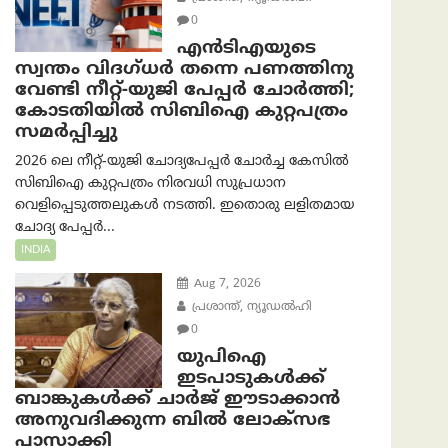
0
എൻ‌ടി‌എയുടെ
സ്വന്തം വിദഗ്ധർ തന്നെ പണത്തിനു
വേണ്ടി നീറ്റ്-യു‌ജി പേപ്പർ ചോർത്തി;
കോടതിയില്‍ സിബിഐ കുറ്റപത്രം
സമര്‍പ്പിച്ചു
2026 ലെ നീറ്റ്-യുജി ചോദ്യപേപ്പർ ചോർച്ച കേസിൽ
സിബിഐ കുറ്റപത്രം നിരവധി സുപ്രധാന
വെളിപ്പെടുത്തലുകൾ നടത്തി. ഇതൊരു ലളിതമായ
ചോദ്യ പേപ്പർ...
INDIA
Aug 7, 2026
പ്രശാന്ത്, ന്യൂഡല്‍ഹി
0
യുപിഐ
ഇടപാടുകൾക്ക്
ബാങ്കുകൾക്ക് ചാർജ് ഈടാക്കാൻ
അനുവദിക്കുന്ന ബിൽ ലോക്‌സഭ
പാസാക്കി