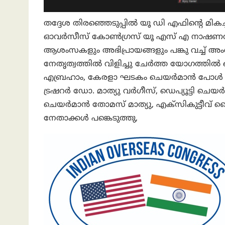
തദ്ദേശ തിരഞ്ഞെടുപ്പിൽ യൂ ഡി എഫിന്റെ മി
ഓവർസീസ് കോൺഗ്രസ് യൂ എസ് എ നാഷണൽ കമ്മറ
ആശംസകളും അഭിപ്രായങ്ങളും പങ്കു വച്ച് 
നേതൃത്വത്തിൽ വിളിച്ചു ചേർത്ത യോഗ
എബ്രഹാം, കേരളാ ഘടകം ചെയർമാൻ പോൾ കറു
ട്രഷറർ ഡോ. മാത്യു വർഗീസ്, ഡെപ്യൂട്ടി ചെയർമ
ചെയർമാൻ തോമസ് മാത്യു, എക്സികുട്ടീവ് വൈ
നേതാക്കൾ പങ്കെടുത്തു,