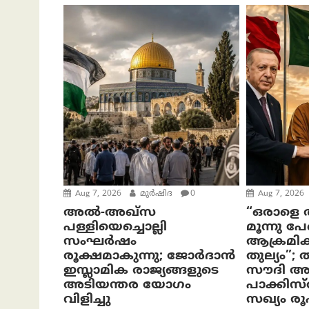
Aug 7, 2026
മുര്‍ഷിദ
0
Aug 7, 2026
അൽ-അഖ്‌സ
“ഒരാളെ ആ
പള്ളിയെച്ചൊല്ലി
മൂന്നു പ
സംഘർഷം
ആക്രമിക്
രൂക്ഷമാകുന്നു; ജോർദാൻ
തുല്യം”;
ഇസ്ലാമിക രാജ്യങ്ങളുടെ
സൗദി അ
അടിയന്തര യോഗം
പാക്കിസ
വിളിച്ചു
സഖ്യം രൂ