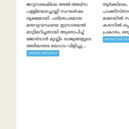
ജറുസലേമിലെ അൽ-അഖ്‌സ
തുർക്കിയെ,
പള്ളിയെച്ചൊല്ലി സംഘർഷം
പാക്കിസ്താന
രൂക്ഷമായി. ചരിത്രപരമായ
മക്കയിൽ സ
മതവ്യവസ്ഥയെ ഇസ്രായേൽ
കരാറിൽ ഒപ്പ
മാറ്റിമറിച്ചതായി ആരോപിച്ച്
പ്രകാരം, ഒരു
ജോർദാൻ മുസ്ലീം രാജ്യങ്ങളുടെ
MIDDLE EAST/G
അടിയന്തര യോഗം വിളിച്ചു....
MIDDLE EAST/GULF