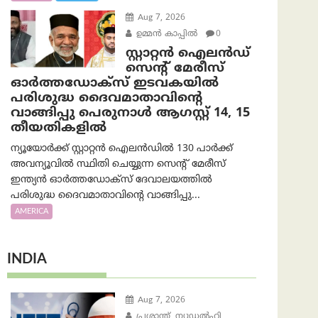
Aug 7, 2026
ഉമ്മന്‍ കാപ്പില്‍
0
സ്റ്റാറ്റൻ ഐലൻഡ്
സെന്റ് മേരീസ്
ഓർത്തഡോക്സ് ഇടവകയിൽ
പരിശുദ്ധ ദൈവമാതാവിന്റെ
വാങ്ങിപ്പു പെരുനാൾ ആഗസ്റ്റ് 14, 15
തീയതികളിൽ
ന്യൂയോർക്ക് സ്റ്റാറ്റൻ ഐലൻഡിൽ 130 പാർക്ക്
അവന്യൂവിൽ സ്ഥിതി ചെയ്യുന്ന സെന്റ് മേരീസ്
ഇന്ത്യൻ ഓർത്തഡോക്സ് ദേവാലയത്തിൽ
പരിശുദ്ധ ദൈവമാതാവിന്റെ വാങ്ങിപ്പു...
AMERICA
INDIA
Aug 7, 2026
പ്രശാന്ത്, ന്യൂഡല്‍ഹി