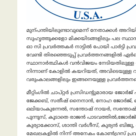
മുന്പന്തിയിലുണ്ടാവുമെന്ന് നേതാക്കൾ അറിയി
സുഹൃത്തുക്കളോ മിക്കയിടങ്ങളിലും പല സ്ഥാന
ഓ സി പ്രവർത്തകർ നാട്ടിൽ പോയി പാർട്ടി പ
വേണ്ടി തിരഞ്ഞെടുപ്പ് പ്രവർത്തനങ്ങളിൽ ഏർപ്പെ
സ്ഥാനാർത്ഥികൾ വൻവിജയം നേടിയതിലുള്ള സന്
നിന്നാണ് കോളിൽ കയറിയത്, അവിടെയുള്ള വ
വരുംകാലങ്ങളിലും ഇങ്ങനെയുള്ള പ്രവർത്തനങ്
മീറ്റിംഗിൽ ചാപ്റ്റർ പ്രസിഡന്റുമാരായ ജോർജ
ജേക്കബ്, സതീഷ് നൈനാൻ, നോഹ ജോർജ്, ജ
ഒലിയാംകുന്നേൽ, സന്തോഷ് നായർ, സന്തോഷ് 
പുന്നൂസ്, കൂടാതെ രാജൻ പാടവത്തിൽ,ജോർജ്
കുര്യാക്കോസ്, ശാന്തി വർഗീസ്, കുര്യൻ ബി
മേഖലകളിൽ നിന്ന് അനേകം കോൺഗ്രസ് പ്രവ