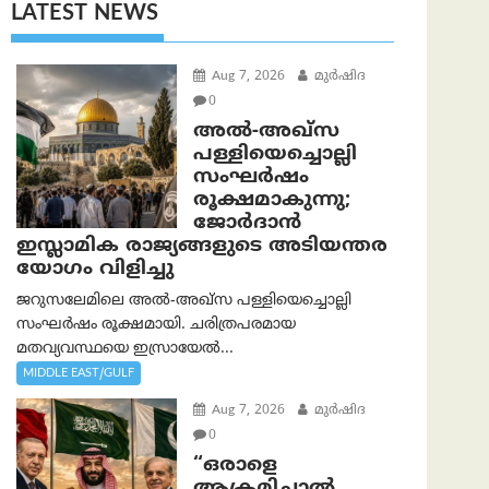
LATEST NEWS
Aug 7, 2026
മുര്‍ഷിദ
0
അൽ-അഖ്‌സ
പള്ളിയെച്ചൊല്ലി
സംഘർഷം
രൂക്ഷമാകുന്നു;
ജോർദാൻ
ഇസ്ലാമിക രാജ്യങ്ങളുടെ അടിയന്തര
യോഗം വിളിച്ചു
ജറുസലേമിലെ അൽ-അഖ്‌സ പള്ളിയെച്ചൊല്ലി
സംഘർഷം രൂക്ഷമായി. ചരിത്രപരമായ
മതവ്യവസ്ഥയെ ഇസ്രായേൽ...
MIDDLE EAST/GULF
Aug 7, 2026
മുര്‍ഷിദ
0
“ഒരാളെ
ആക്രമിച്ചാല്‍