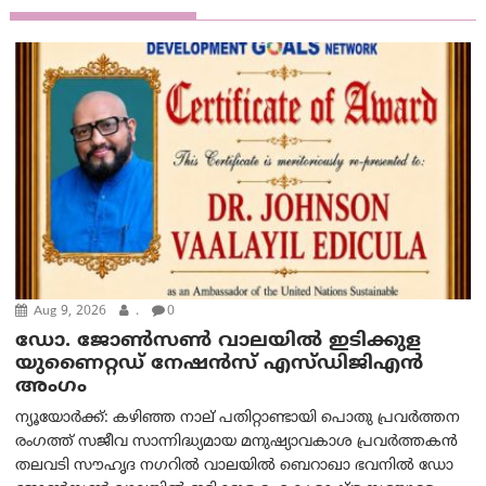
Aug 9, 2026
.
0
ഡോ. ജോൺസൺ വാലയിൽ ഇടിക്കുള
യുണൈറ്റഡ് നേഷൻസ് എസ്ഡിജിഎൻ
അംഗം
ന്യൂയോര്‍ക്ക്: കഴിഞ്ഞ നാല് പതിറ്റാണ്ടായി പൊതു പ്രവർത്തന
രംഗത്ത് സജീവ സാന്നിദ്ധ്യമായ മനുഷ്യാവകാശ പ്രവർത്തകൻ
തലവടി സൗഹൃദ നഗറിൽ വാലയിൽ ബെറാഖാ ഭവനിൽ ഡോ