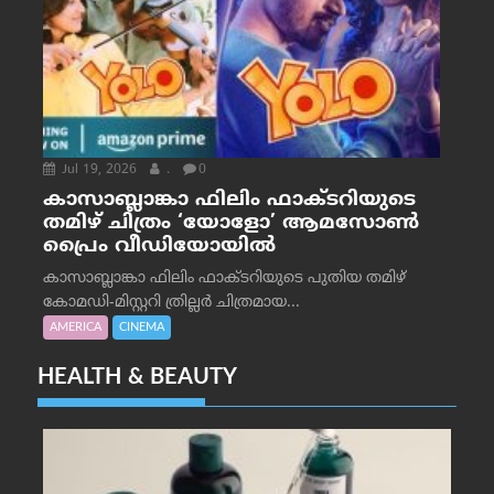
Jul 19, 2026
.
0
കാസാബ്ലാങ്കാ ഫിലിം ഫാക്ടറിയുടെ
തമിഴ് ചിത്രം ‘യോളോ’ ആമസോൺ
പ്രൈം വീഡിയോയിൽ
കാസാബ്ലാങ്കാ ഫിലിം ഫാക്ടറിയുടെ പുതിയ തമിഴ്
കോമഡി-മിസ്റ്ററി ത്രില്ലർ ചിത്രമായ...
AMERICA
CINEMA
HEALTH & BEAUTY