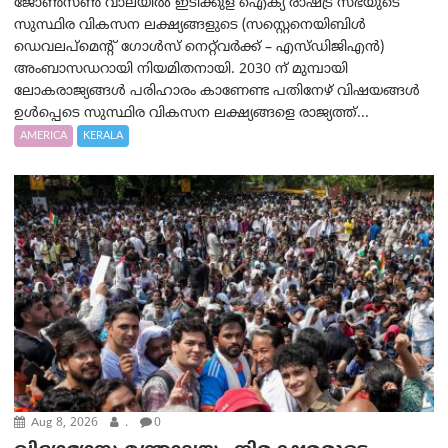
ജോൺസൺ വാലയിൽ ഇടിക്കുള ഐക്യ രാഷ്ട്ര സഭയുടെ
സുസ്ഥിര വികസന ലക്ഷ്യങ്ങളുടെ (സസ്റ്റെനെയിബിൾ
ഡെവലപ്‌മെന്റ് ഗോൾസ് നെറ്റ്‌വർക്ക് – എസ്ഡിജിഎൻ)
അംബാസഡറായി നിയമിതനായി. 2030 ന് മുമ്പായി
ലോകരാജ്യങ്ങൾ പരിഹാരം കാണേണ്ട പതിനേഴ് വിഷയങ്ങൾ
ഉൾപ്പെടെ സുസ്ഥിര വികസന ലക്ഷ്യങ്ങളെ രാജ്യത്ത്...
AMERICA
KERALA
Aug 8, 2026
.
0