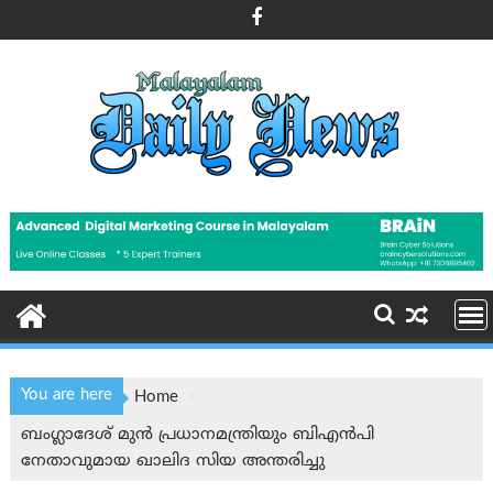
Skip
to
content
You are here
Home
ബംഗ്ലാദേശ് മുൻ പ്രധാനമന്ത്രിയും ബിഎൻപി
നേതാവുമായ ഖാലിദ സിയ അന്തരിച്ചു