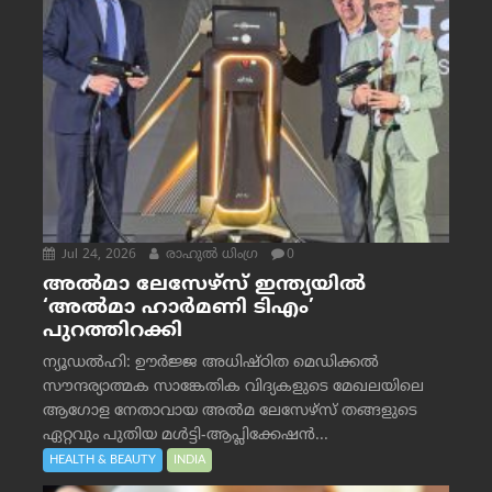
Jul 24, 2026
രാഹുല്‍ ധിംഗ്ര
0
അൽമാ ലേസേഴ്സ് ഇന്ത്യയിൽ
‘അൽമാ ഹാർമണി ടിഎം’
പുറത്തിറക്കി
ന്യൂഡൽഹി: ഊർജ്ജ അധിഷ്ഠിത മെഡിക്കൽ
സൗന്ദര്യാത്മക സാങ്കേതിക വിദ്യകളുടെ മേഖലയിലെ
ആഗോള നേതാവായ അൽമ ലേസേഴ്സ് തങ്ങളുടെ
ഏറ്റവും പുതിയ മൾട്ടി-ആപ്ലിക്കേഷൻ...
HEALTH & BEAUTY
INDIA