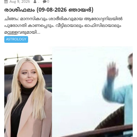
Aug 9, 2026
.
0
രാശിഫലം (09-08-2026 ഞായര്‍)
ചിങ്ങം: മാനസികവും ശാരീരികവുമായ ആരോഗ്യനിലയിൽ
പുരോഗതി കാണപ്പെടും. വീട്ടിലായാലും ഓഫിസിലായാലും
മറ്റുള്ളവരുമായി...
ASTROLOGY