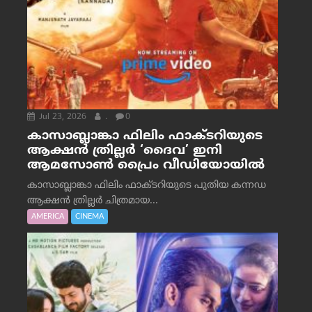
Jul 23, 2026
.
0
കാസാബ്ലാങ്കാ ഫിലിം ഫാക്ടറിയുടെ
ആക്ഷൻ ത്രില്ലർ ‘ദൈവ’ ഇനി
ആമസോൺ പ്രൈം വീഡിയോയിൽ
കാസാബ്ലാങ്കാ ഫിലിം ഫാക്ടറിയുടെ പുതിയ കന്നഡ
ആക്ഷൻ ത്രില്ലർ ചിത്രമായ...
AMERICA
CINEMA