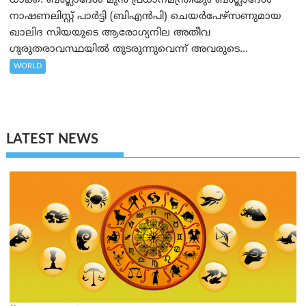
ധാക്ക: ബംഗ്ലാദേശ് മുന്‍ പ്രധാനമന്ത്രിയും ബംഗ്ലാദേശ്
നാഷണലിസ്റ്റ് പാർട്ടി (ബിഎൻപി) ചെയർപേഴ്‌സണുമായ
ഖാലിദ സിയയുടെ ആരോഗ്യനില അതീവ
ഗുരുതരാവസ്ഥയിൽ തുടരുന്നുവെന്ന് അവരുടെ...
WORLD
LATEST NEWS