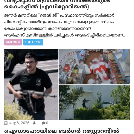
വിദ്യാഭ്യാസ മന്ത്രാലയം നിരക്ഷരരുടെ
കൈകളിൽ (എഡിറ്റോറിയല്‍)
ജന്തർ മന്തറിലെ “ജെൻ ജി” പ്രസ്ഥാനത്തിനും സർക്കാർ
പിന്നോട്ട് പോയതിനും ശേഷം, യുവാക്കളെ ഇത്രയധികം
കോപാകുലരാക്കാൻ കാരണമെന്താണെന്ന്
ആർ‌എസ്‌എസിനുള്ളിൽ ചർച്ചകൾ ആരംഭിച്ചിരിക്കുകയാണ്....
AMERICA
EDITORIAL
Aug 8, 2026
.
0
ഐഡാഹോയിലെ ബർഗർ റസ്റ്റോറന്റിൽ