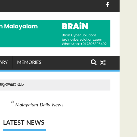
ിറ്റല്‍ തെളിവുകള്‍ അന്വേഷണ ഉദ്യോഗസ്ഥര്‍ക്ക് ലഭിച്ചു
08-2026 വെള്ളി)
കെഎസ്ആർടിസിയിൽ ഡി
ARY
MEMORIES
നാൾ ആഘോഷം
Malayalam Daily News
LATEST NEWS