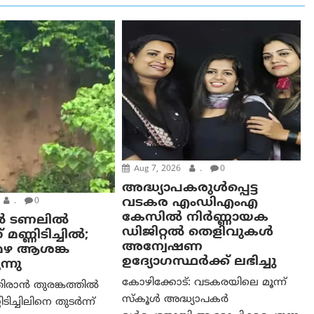
Aug 7, 2026
.
0
അദ്ധ്യാപകരുള്‍പ്പെട്ട
വടകര എംഡി‌എം‌എ
.
0
കേസില്‍ നിര്‍ണ്ണായക
ൻ ടണലിൽ
ഡിജിറ്റല്‍ തെളിവുകള്‍
 മണ്ണിടിച്ചിൽ;
അന്വേഷണ
മഴ ആശങ്ക
ഉദ്യോഗസ്ഥര്‍ക്ക് ലഭിച്ചു
്നു
കോഴിക്കോട്: വടകരയിലെ മൂന്ന്
ിരാൻ തുരങ്കത്തിൽ
സ്കൂൾ അദ്ധ്യാപകർ
ടിച്ചിലിനെ തുടർന്ന്