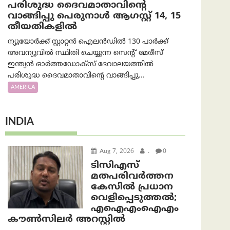
പരിശുദ്ധ ദൈവമാതാവിന്റെ
വാങ്ങിപ്പു പെരുനാൾ ആഗസ്റ്റ് 14, 15
തീയതികളിൽ
ന്യൂയോർക്ക് സ്റ്റാറ്റൻ ഐലൻഡിൽ 130 പാർക്ക്
അവന്യൂവിൽ സ്ഥിതി ചെയ്യുന്ന സെന്റ് മേരീസ്
ഇന്ത്യൻ ഓർത്തഡോക്സ് ദേവാലയത്തിൽ
പരിശുദ്ധ ദൈവമാതാവിന്റെ വാങ്ങിപ്പു...
AMERICA
INDIA
Aug 7, 2026
.
0
ടിസിഎസ്
മതപരിവർത്തന
കേസിൽ പ്രധാന
വെളിപ്പെടുത്തൽ;
എഐഎംഐഎം
കൗൺസിലർ അറസ്റ്റിൽ