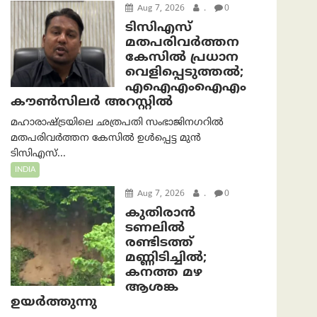
Aug 7, 2026
.
0
ടിസിഎസ്
മതപരിവർത്തന
കേസിൽ പ്രധാന
വെളിപ്പെടുത്തൽ;
എഐഎംഐഎം
കൗൺസിലർ അറസ്റ്റിൽ
മഹാരാഷ്ട്രയിലെ ഛത്രപതി സംഭാജിനഗറിൽ
മതപരിവർത്തന കേസിൽ ഉൾപ്പെട്ട മുൻ
ടിസിഎസ്...
INDIA
Aug 7, 2026
.
0
കുതിരാൻ
ടണലിൽ
രണ്ടിടത്ത്
മണ്ണിടിച്ചിൽ;
കനത്ത മഴ
ആശങ്ക
ഉയർത്തുന്നു