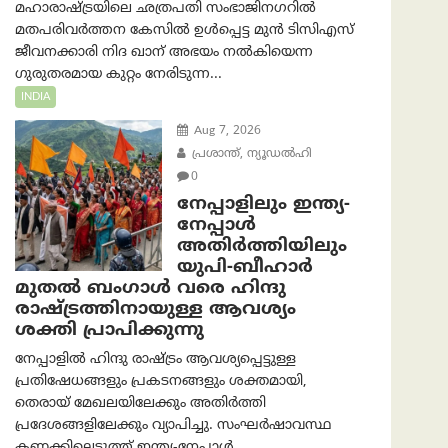
മഹാരാഷ്ട്രയിലെ ഛത്രപതി സംഭാജിനഗറിൽ
മതപരിവർത്തന കേസിൽ ഉൾപ്പെട്ട മുൻ ടിസിഎസ്
ജീവനക്കാരി നിദ ഖാന് അഭയം നൽകിയെന്ന
ഗുരുതരമായ കുറ്റം നേരിടുന്ന...
INDIA
Aug 7, 2026
പ്രശാന്ത്, ന്യൂഡല്‍ഹി
0
നേപ്പാളിലും ഇന്ത്യ-
നേപ്പാൾ
അതിർത്തിയിലും
യുപി-ബീഹാർ
മുതൽ ബംഗാൾ വരെ ഹിന്ദു
രാഷ്ട്രത്തിനായുള്ള ആവശ്യം
ശക്തി പ്രാപിക്കുന്നു
നേപ്പാളിൽ ഹിന്ദു രാഷ്ട്രം ആവശ്യപ്പെട്ടുള്ള
പ്രതിഷേധങ്ങളും പ്രകടനങ്ങളും ശക്തമായി,
തെരായ് മേഖലയിലേക്കും അതിർത്തി
പ്രദേശങ്ങളിലേക്കും വ്യാപിച്ചു. സംഘർഷാവസ്ഥ
കണക്കിലെടുത്ത് ഇന്ത്യ-നേപ്പാൾ