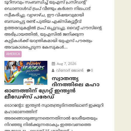
ടൂറിസവും സംബന്ധിച്ച് യുഎസ് പ്രസിഡന്റ്
ഡൊണാൾഡ് ട്രംപ് വീണ്ടും കർശന നിലപാട്
സ്വീകരിച്ചു. വ്യാഴാഴ്ച, ഈ വിഷയവുമായി
ബന്ധപ്പെട്ട രണ്ട് പുതിയ എക്സിക്യൂട്ടീവ്
ഉത്തരവുകളിൽ ട്രംപ് ഒപ്പുവച്ചു. വൈറ്റ് ഹൗസിന്റെ
അഭിപ്രായത്തിൽ, യുഎസിൽ ജനിക്കുന്ന
കുട്ടികൾക്ക് യാന്ത്രികമായി യുഎസ് പൗരത്വം
അവകാശപ്പെടുന്ന കേസുകൾ...
AMERICA
Aug 7, 2026
വിനോദ് ജോൺ
0
സ്വാതന്ത്യ
ദിനത്തിലെ മഹാ
ഓണത്തിന് ഗ്രേറ്റ് ഇന്ത്യൻ
ലീഡേഴ്സ് പരേഡ്
ടൊറന്റോ: ഇന്ത്യൻ സ്വാതന്ത്ര്യദിനത്തിലാണ് ഇക്കുറി
മഹാഓണത്തിന്
അരങ്ങൊരുങ്ങുന്നതെന്നതിനാൽ ദേശീയതയും
നിറഞ്ഞു നിൽക്കുന്നതാകും ഇത്തവണത്തെ