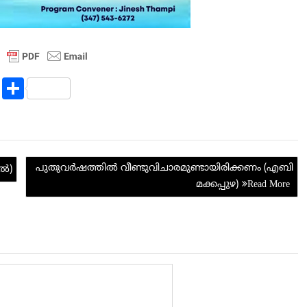
R
S
e
h
d
ar
di
e
പുതുവര്‍ഷത്തില്‍ വീണ്ടുവിചാരമുണ്ടായിരിക്കണം (എബി
t
്‍)
മക്കപ്പുഴ)