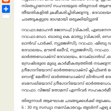
h
s
n
e
h
സ്തെപ്പാനോസ് സഹദായുടെ തിരുനാൾ ആഘോഷ 
R
a
t
k
a
തീയതികളിൽ ക്രമീകരിച്ചിരിക്കുന്നു . ദേവാ
e
t
S
e
ചടങ്ങുകളുടെ ഭാഗമായി ഒരുക്കിയിട്ടുണ്ട്
t
d
h
d
s
റവ:ഫാ.മോഹൻ ജോസഫ് (വികാരി, എബനേസർ
d
a
I
A
റവ:ഫാ.ഡോ. ബാബു കെ മാത്യു (വികാരി, സെന്
i
r
n
ലാൻഡ്‌ പാർക്ക്‌, ന്യൂജേഴ്‌സി), റവ:ഫാ. ഷ
p
t
e
ദേവാലയം, മൗണ്ട് ഒലീവ്, ന്യൂജേഴ്‌സി), റവ
p
ഓർത്തഡോൿസ്‌ ദേവാലയം, റോക്‌ലാൻഡ് ,ഓറ
സ്രേഷ്ടരുടെ മുഖ്യ കാർമീകത്വത്തിൽ നടക്ക
ഗ്രീഗോറിയോസ് ഓർത്തഡോൿസ്‌ ക്ലിഫ്ടൺ ദ
സെന്റ്‌ മേരീസ് ഓർത്തഡോൿസ്‌ ലിൻഡൻ ദേവാ
ബസേലിയോസ് ഗ്രീഗോറിയോസ് ഓർത്തഡോൿസ
റവ:ഫാ. വിജയ് തോമസ് എന്നിവർ സഹകാർമീക
തിരുന്നാൾ ആഘോഷ ചടങ്ങുക്കൾക്ക് തുടക്കം ക
6 : 30 നു സന്ധ്യാ നമസ്കാരവും തുടർന്ന് ഏ