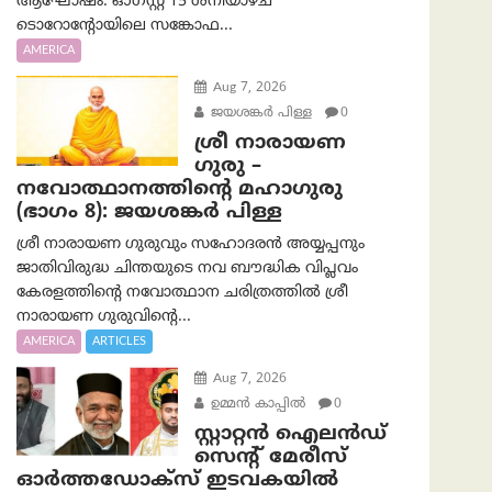
ആഘോഷം. ഓഗസ്റ്റ് 15 ശനിയാഴ്ച
ടൊറോന്റോയിലെ സങ്കോഫ...
AMERICA
Aug 7, 2026
ജയശങ്കര്‍ പിള്ള
0
ശ്രീ നാരായണ
ഗുരു –
നവോത്ഥാനത്തിന്റെ മഹാഗുരു
(ഭാഗം 8): ജയശങ്കര്‍ പിള്ള
ശ്രീ നാരായണ ഗുരുവും സഹോദരൻ അയ്യപ്പനും
ജാതിവിരുദ്ധ ചിന്തയുടെ നവ ബൗദ്ധിക വിപ്ലവം
കേരളത്തിന്റെ നവോത്ഥാന ചരിത്രത്തിൽ ശ്രീ
നാരായണ ഗുരുവിന്റെ...
AMERICA
ARTICLES
Aug 7, 2026
ഉമ്മന്‍ കാപ്പില്‍
0
സ്റ്റാറ്റൻ ഐലൻഡ്
സെന്റ് മേരീസ്
ഓർത്തഡോക്സ് ഇടവകയിൽ