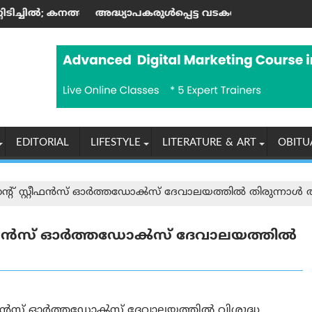
ങ്ക ഉയർത്തുന്നു
ാപകരുള്‍പ്പെട്ട വടകര എംഡി‌എം‌എ കേസില്‍ നിര്‍ണ്ണായക ഡിജ
രാശിഫലം (07-
EDITORIAL
LIFESTYLE
LITERATURE & ART
OBITU
 സെന്റ്‌ സ്റ്റീഫൻസ് ഓർത്തഡോൿസ്‌ ദേവാലയത്തിൽ തിരുന്
 സ്റ്റീഫൻസ് ഓർത്തഡോൿസ്‌ ദേവാലയത്തിൽ
 സ്റ്റീഫൻസ് ഓർത്തഡോൿസ്‌ ദേവാലയത്തിൽ വിശുദ്ധ