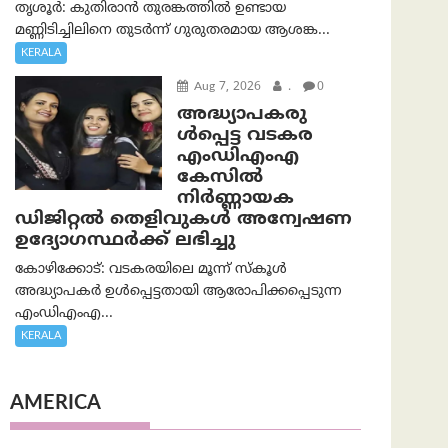
തൃശൂർ: കുതിരാൻ തുരങ്കത്തിൽ ഉണ്ടായ
മണ്ണിടിച്ചിലിനെ തുടർന്ന് ഗുരുതരമായ ആശങ്ക...
KERALA
Aug 7, 2026
.
0
അദ്ധ്യാപകരു
ള്‍പ്പെട്ട വടകര
എംഡി‌എം‌എ
കേസില്‍
നിര്‍ണ്ണായക
ഡിജിറ്റല്‍ തെളിവുകള്‍ അന്വേഷണ
ഉദ്യോഗസ്ഥര്‍ക്ക് ലഭിച്ചു
കോഴിക്കോട്: വടകരയിലെ മൂന്ന് സ്കൂൾ
അദ്ധ്യാപകർ ഉൾപ്പെട്ടതായി ആരോപിക്കപ്പെടുന്ന
എംഡിഎംഎ...
KERALA
AMERICA