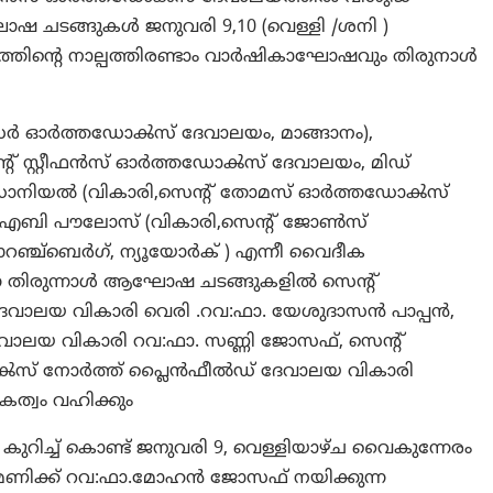
ചടങ്ങുകൾ ജനുവരി 9,10 (വെള്ളി /ശനി )
ലയത്തിന്റെ നാല്പത്തിരണ്ടാം വാർഷികാഘോഷവും തിരുനാൾ
 ഓർത്തഡോൿസ് ദേവാലയം, മാങ്ങാനം),
റ്‌ സ്റ്റീഫൻസ് ഓർത്തഡോൿസ്‌ ദേവാലയം, മിഡ്
ിബു ഡാനിയൽ (വികാരി,സെന്റ്‌ തോമസ്‌ ഓർത്തഡോൿസ്‌
:ഫാ. എബി പൗലോസ് (വികാരി,സെന്റ്‌ ജോൺസ്
ഞ്ച്ബെർഗ്, ന്യൂയോർക് ) എന്നീ വൈദീക
ുന്ന തിരുന്നാൾ ആഘോഷ ചടങ്ങുകളിൽ സെന്റ്‌
േവാലയ വികാരി വെരി .റവ:ഫാ. യേശുദാസൻ പാപ്പൻ,
ലയ വികാരി റവ:ഫാ. സണ്ണി ജോസഫ്‌, സെന്റ്‌
്‌ നോർത്ത് പ്ലൈൻഫീൽഡ് ദേവാലയ വികാരി
ത്വം വഹിക്കും
ുറിച്ച് കൊണ്ട് ജനുവരി 9, വെള്ളിയാഴ്ച വൈകുന്നേരം
ഴു മണിക്ക് റവ:ഫാ.മോഹൻ ജോസഫ് നയിക്കുന്ന