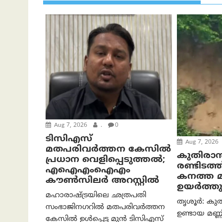
Aug 7, 2026
.
0
ടിസിഎസ്
Aug 7, 2026
മതപരിവർത്തന കേസിൽ
കുതിരാ
പ്രധാന വെളിപ്പെടുത്തൽ;
രണ്ടിടത്ത്
എഐഎംഐഎം
കനത്ത 
കൗൺസിലർ അറസ്റ്റിൽ
ഉയർത്തുന
മഹാരാഷ്ട്രയിലെ ഛത്രപതി
തൃശൂർ: കുത
സംഭാജിനഗറിൽ മതപരിവർത്തന
ഉണ്ടായ മണ്ണി
കേസിൽ ഉൾപ്പെട്ട മുൻ ടിസിഎസ്