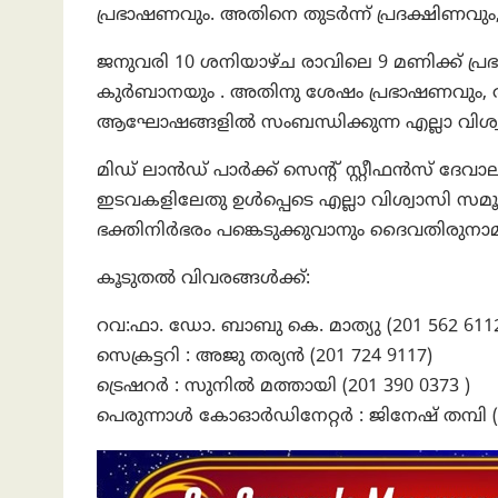
പ്രഭാഷണവും. അതിനെ തുടർന്ന് പ്രദക്ഷിണവും, 
ജനുവരി 10 ശനിയാഴ്ച രാവിലെ 9 മണിക്ക് പ്ര
കുർബാനയും . അതിനു ശേഷം പ്രഭാഷണവും, ആശ
ആഘോഷങ്ങളിൽ സംബന്ധിക്കുന്ന എല്ലാ വിശ്വാ
മിഡ് ലാൻഡ്‌ പാർക്ക്‌ സെന്റ്‌ സ്റ്റീഫൻസ് 
ഇടവകളിലേതു ഉൾപ്പെടെ എല്ലാ വിശ്വാസി
ഭക്തിനിർഭരം പങ്കെടുക്കുവാനും ദൈവതിരുനാമത
കൂടുതൽ വിവരങ്ങൾക്ക്:
റവ:ഫാ. ഡോ. ബാബു കെ. മാത്യു (201 562 611
സെക്രട്ടറി : അജു തര്യൻ (201 724 9117)
ട്രെഷറർ : സുനിൽ മത്തായി (201 390 0373 )
പെരുന്നാൾ കോഓർഡിനേറ്റർ : ജിനേഷ് തമ്പി (3