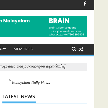
യമങ്ങളിലെ മാറ്റങ്ങൾ ചെലവ് വർദ്ധിപ്പിക്കും
ൃക സംരക്ഷണ സന്ദേശവുമായി മുത്തൂറ്റ് ബ്ലൂ ട്രിവാൻഡ്രം ഹെ
സൗജന്യ ബീച്ച് ഫിറ
ARY
MEMORIES
ക്ഷാ ഉദ്യോഗസ്ഥരുടെ മുന്നറിയിപ്പ്
Malayalam Daily News
LATEST NEWS