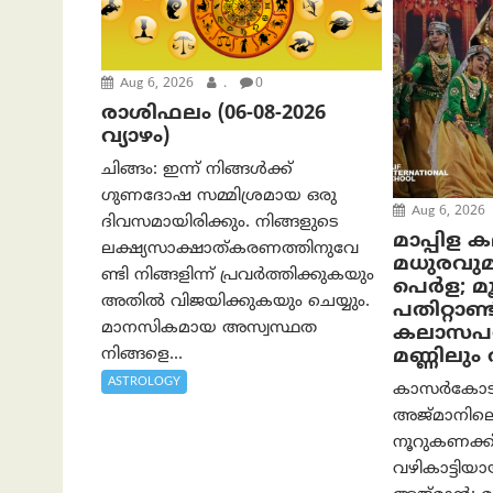
Aug 6, 2026
.
0
രാശിഫലം (06-08-2026
വ്യാഴം)
ചിങ്ങം: ഇന്ന് നിങ്ങൾക്ക്
ഗുണദോഷ സമ്മിശ്രമായ ഒരു
Aug 6, 2026
ദിവസമായിരിക്കും. നിങ്ങളുടെ
മാപ്പിള 
ലക്ഷ്യസാക്ഷാത്കരണത്തിനുവേ
മധുരവു
ണ്ടി നിങ്ങളിന്ന് പ്രവർത്തിക്കുകയും
പെർള; മൂന
അതില്‍ വിജയിക്കുകയും ചെയ്യും.
പതിറ്റാണ്ട
മാനസികമായ അസ്വസ്ഥത
കലാസപര്
നിങ്ങളെ...
മണ്ണിലു
ASTROLOGY
കാസർകോടിന്
അജ്മാനിലെ
നൂറുകണക്കി
വഴികാട്ടി