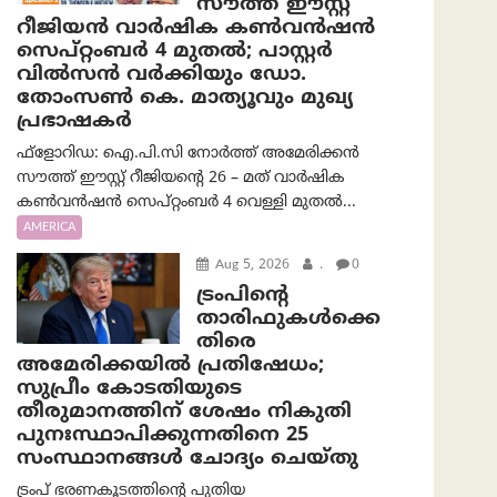
സൗത്ത് ഈസ്റ്റ്
റീജിയൻ വാർഷിക കൺവൻഷൻ
സെപ്റ്റംബർ 4 മുതൽ; പാസ്റ്റർ
വിൽസൻ വർക്കിയും ഡോ.
തോംസൺ കെ. മാത്യൂവും മുഖ്യ
പ്രഭാഷകർ
ഫ്ളോറിഡ: ഐ.പി.സി നോർത്ത് അമേരിക്കൻ
സൗത്ത് ഈസ്റ്റ് റീജിയന്റെ 26 – മത് വാർഷിക
കൺവൻഷൻ സെപ്റ്റംബർ 4 വെള്ളി മുതൽ...
AMERICA
Aug 5, 2026
.
0
ട്രംപിന്റെ
താരിഫുകൾക്കെ
തിരെ
അമേരിക്കയില്‍ പ്രതിഷേധം;
സുപ്രീം കോടതിയുടെ
തീരുമാനത്തിന് ശേഷം നികുതി
പുനഃസ്ഥാപിക്കുന്നതിനെ 25
സംസ്ഥാനങ്ങൾ ചോദ്യം ചെയ്തു
ട്രംപ് ഭരണകൂടത്തിന്റെ പുതിയ