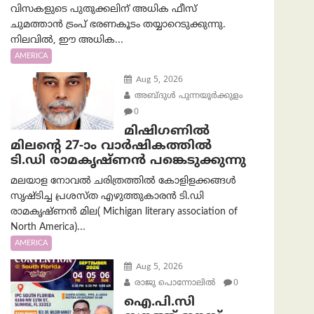
വിസകളുടെ പുതുക്കലിന് അധിക ഫീസ്
ചുമത്താൻ ട്രംപ് ഭരണകൂടം തയ്യാറെടുക്കുന്നു.
നിലവിൽ, ഈ അധിക...
AMERICA
Aug 5, 2026
അബ്ദുൾ പുന്നയൂർക്കുളം
0
മിഷിഗണിൽ
മിലന്റെ 27-ാം വാർഷികത്തിൽ
ടി.ഡി രാമകൃഷ്ണൻ പങ്കെടുക്കുന്നു
മലയാള നോവൽ ചരിത്രത്തിൽ കോളിളക്കങ്ങൾ
സൃഷ്ടിച്ച പ്രശസ്‌ത എഴുത്തുകാരൻ ടി.ഡി
രാമകൃഷ്ണൻ മില( Michigan literary association of
North America)...
AMERICA
Aug 5, 2026
രാജു പൊന്നോലിൽ
0
ഐ.പി.സി