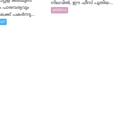
പ്പിള കലയുടെ
നിലവിൽ, ഈ ഫീസ് പുതിയ...
പാരമ്പര്യവും
AMERICA
ക്ക് പകർന്നു...
ULF