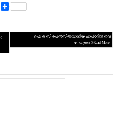
R
S
e
h
d
ar
di
e
ഐ ഒ സി പെൻസിൽവാനിയ ചാപ്റ്ററിന് നവ
t
;
നേതൃത്വം