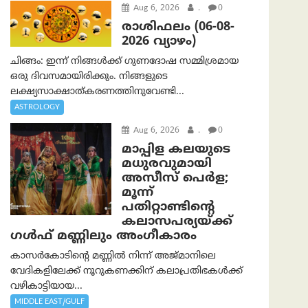
Aug 6, 2026
.
0
രാശിഫലം (06-08-
2026 വ്യാഴം)
ചിങ്ങം: ഇന്ന് നിങ്ങൾക്ക് ഗുണദോഷ സമ്മിശ്രമായ
ഒരു ദിവസമായിരിക്കും. നിങ്ങളുടെ
ലക്ഷ്യസാക്ഷാത്കരണത്തിനുവേണ്ടി...
ASTROLOGY
Aug 6, 2026
.
0
മാപ്പിള കലയുടെ
മധുരവുമായി
അസീസ് പെർള;
മൂന്ന്
പതിറ്റാണ്ടിന്റെ
കലാസപര്യയ്ക്ക്
ഗൾഫ് മണ്ണിലും അംഗീകാരം
കാസർകോടിന്റെ മണ്ണിൽ നിന്ന് അജ്മാനിലെ
വേദികളിലേക്ക് നൂറുകണക്കിന് കലാപ്രതിഭകൾക്ക്
വഴികാട്ടിയായ...
MIDDLE EAST/GULF