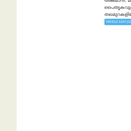
അജ്മാൻ: മാ
പൈതൃകവും 
തലമുറകളിലേ
MIDDLE EAST/G