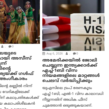
.
0
കലയുടെ
Aug 6, 2026
.
0
മായി അസീസ്
അമേരിക്കയില്‍ ജോലി
്ന്
ചെയ്യുന്ന ഇന്ത്യക്കാർക്ക്
ിന്റെ
എച്ച്-1ബി വിസ
യയ്ക്ക് ഗൾഫ്
നിയമങ്ങളിലെ മാറ്റങ്ങൾ
ം അംഗീകാരം
ചെലവ് വർദ്ധിപ്പിക്കും
റെ മണ്ണിൽ നിന്ന്
യുഎസിലെ ട്രംപ് ഭരണകൂടം
 വേദികളിലേക്ക്
എച്ച്-1ബി, എൽ-1 വിസ കാലാവധി
ന് കലാപ്രതിഭകൾക്ക്
നീട്ടുന്നതിന് അധിക ഫീസ്
യായ കലാപരിശീലകൻ
ചുമത്താൻ ഒരുങ്ങുകയാണ്.