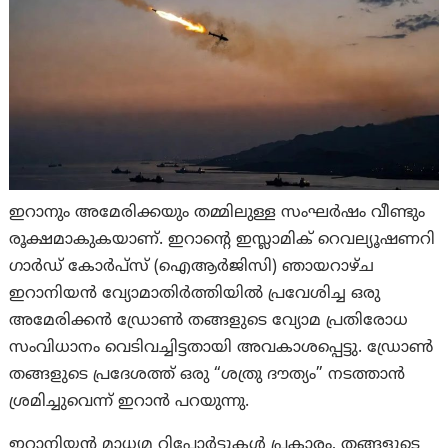
ഇറാനും അമേരിക്കയും തമ്മിലുള്ള സംഘർഷം വീണ്ടും
രൂക്ഷമാകുകയാണ്. ഇറാന്റെ ഇസ്ലാമിക് റെവല്യൂഷണറി
ഗാർഡ് കോർപ്സ് (ഐആർജിസി) ഞായറാഴ്ച
ഇറാനിയൻ വ്യോമാതിർത്തിയിൽ പ്രവേശിച്ച ഒരു
അമേരിക്കൻ ഡ്രോൺ തങ്ങളുടെ വ്യോമ പ്രതിരോധ
സംവിധാനം വെടിവച്ചിട്ടതായി അവകാശപ്പെട്ടു. ഡ്രോൺ
തങ്ങളുടെ പ്രദേശത്ത് ഒരു “ശത്രു ദൗത്യം” നടത്താൻ
ശ്രമിച്ചുവെന്ന് ഇറാൻ പറയുന്നു.
ഇറാനിയൻ മാധ്യമ റിപ്പോർട്ടുകൾ പ്രകാരം, തങ്ങളുടെ