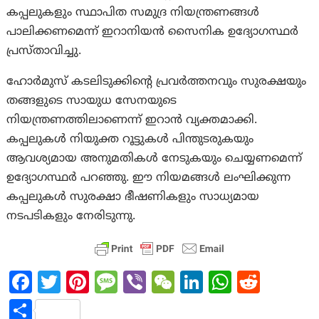
കപ്പലുകളും സ്ഥാപിത സമുദ്ര നിയന്ത്രണങ്ങൾ
പാലിക്കണമെന്ന് ഇറാനിയൻ സൈനിക ഉദ്യോഗസ്ഥർ
പ്രസ്താവിച്ചു.
ഹോർമുസ് കടലിടുക്കിന്റെ പ്രവർത്തനവും സുരക്ഷയും
തങ്ങളുടെ സായുധ സേനയുടെ
നിയന്ത്രണത്തിലാണെന്ന് ഇറാൻ വ്യക്തമാക്കി.
കപ്പലുകൾ നിയുക്ത റൂട്ടുകൾ പിന്തുടരുകയും
ആവശ്യമായ അനുമതികൾ നേടുകയും ചെയ്യണമെന്ന്
ഉദ്യോഗസ്ഥർ പറഞ്ഞു. ഈ നിയമങ്ങൾ ലംഘിക്കുന്ന
കപ്പലുകൾ സുരക്ഷാ ഭീഷണികളും സാധ്യമായ
നടപടികളും നേരിടുന്നു.
Fa
T
Pi
M
Vi
W
Li
W
R
ce
w
nt
es
b
e
n
h
e
S