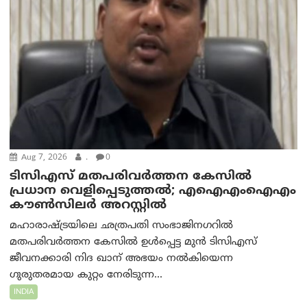
Aug 7, 2026
.
0
ടിസിഎസ് മതപരിവർത്തന കേസിൽ
പ്രധാന വെളിപ്പെടുത്തൽ; എഐഎംഐഎം
കൗൺസിലർ അറസ്റ്റിൽ
മഹാരാഷ്ട്രയിലെ ഛത്രപതി സംഭാജിനഗറിൽ
മതപരിവർത്തന കേസിൽ ഉൾപ്പെട്ട മുൻ ടിസിഎസ്
ജീവനക്കാരി നിദ ഖാന് അഭയം നൽകിയെന്ന
ഗുരുതരമായ കുറ്റം നേരിടുന്ന...
INDIA