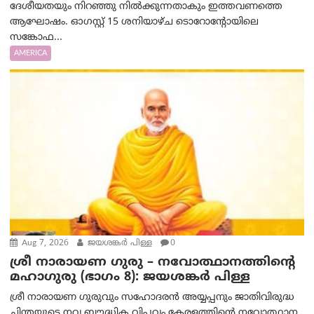
ദേശീയതയും നിറഞ്ഞു നിൽക്കുന്നതാകും ഇത്തവണത്തെ
ആഘോഷം. ഓഗസ്റ്റ് 15 ശനിയാഴ്ച ടൊറോന്റോയിലെ
സങ്കോഫ...
AMERICA
Aug 7, 2026
ജയശങ്കര്‍ പിള്ള
0
ശ്രീ നാരായണ ഗുരു – നവോത്ഥാനത്തിന്റെ
മഹാഗുരു (ഭാഗം 8): ജയശങ്കര്‍ പിള്ള
ശ്രീ നാരായണ ഗുരുവും സഹോദരൻ അയ്യപ്പനും ജാതിവിരുദ്ധ
ചിന്തയുടെ നവ ബൗദ്ധിക വിപ്ലവം കേരളത്തിന്റെ നവോത്ഥാന