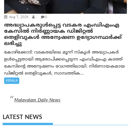
Aug 7, 2026
.
0
അദ്ധ്യാപകരുള്‍പ്പെട്ട വടകര എംഡി‌എം‌എ
കേസില്‍ നിര്‍ണ്ണായക ഡിജിറ്റല്‍
തെളിവുകള്‍ അന്വേഷണ ഉദ്യോഗസ്ഥര്‍ക്ക്
ലഭിച്ചു
കോഴിക്കോട്: വടകരയിലെ മൂന്ന് സ്കൂൾ അദ്ധ്യാപകർ
ഉൾപ്പെട്ടതായി ആരോപിക്കപ്പെടുന്ന എംഡിഎംഎ കടത്ത്
കേസിന്റെ അന്വേഷണം വേഗത്തിലായി. നിർണായകമായ
ഡിജിറ്റൽ തെളിവുകൾ, സാമ്പത്തിക...
KERALA
Malayalam Daily News
LATEST NEWS