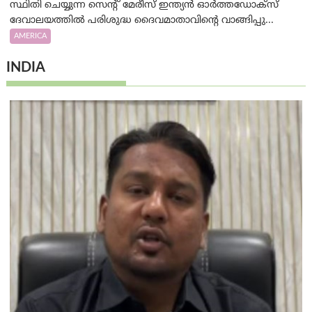
സ്ഥിതി ചെയ്യുന്ന സെന്റ് മേരീസ് ഇന്ത്യൻ ഓർത്തഡോക്സ്
ദേവാലയത്തിൽ പരിശുദ്ധ ദൈവമാതാവിന്റെ വാങ്ങിപ്പു...
AMERICA
INDIA