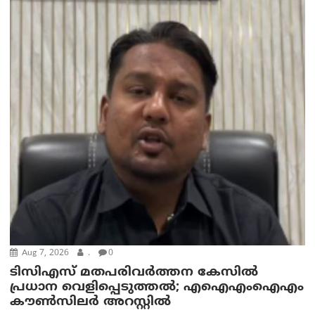
Aug 7, 2026
.
0
ടിസിഎസ് മതപരിവർത്തന കേസിൽ
പ്രധാന വെളിപ്പെടുത്തൽ; എഐഎംഐഎം
കൗൺസിലർ അറസ്റ്റിൽ