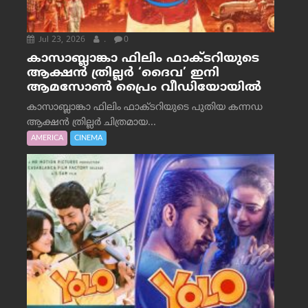
Jul 23, 2026
.
0
കാസാബ്ലാങ്കാ ഫിലിം ഫാക്ടറിയുടെ
ആക്ഷൻ ത്രില്ലർ ‘ദൈവ’ ഇനി
ആമസോൺ പ്രൈം വീഡിയോയിൽ
കാസാബ്ലാങ്കാ ഫിലിം ഫാക്ടറിയുടെ പുതിയ കന്നഡ
ആക്ഷൻ ത്രില്ലർ ചിത്രമായ...
AMERICA
CINEMA