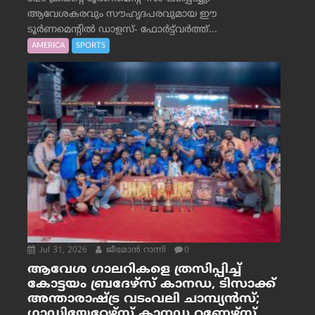
ആവേശകരവും സൗഹൃദപരവുമായ ഈ
ടൂർണമെന്റിൽ ഡാളസ്- ഫോർട്ട്‌വര്‍ത്ത്...
AMERICA
SPORTS
Jul 31, 2026
ജീമോന്‍ റാന്നി
0
ആവേശ ഗാലറികളെ ത്രസിപ്പിച്ച്
കോട്ടയം ബ്രദേഴ്‌സ് കാനഡ, ടിസാക്ക്
അന്താരാഷ്ട്ര വടംവലി ചാമ്പ്യന്‍സ്;
ഗ്ലാഡിയേറ്റേഴ്‌സ് കാനഡ റണ്ണേഴ്‌സ്