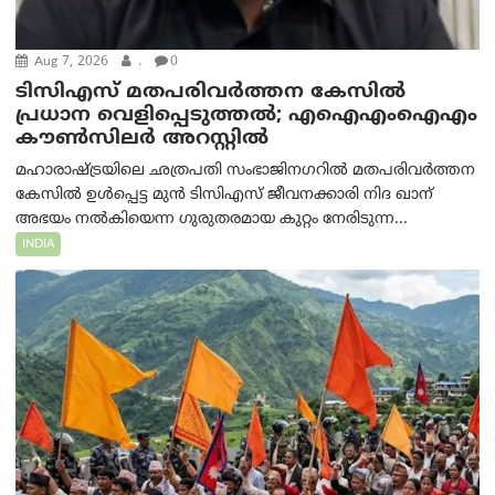
Aug 7, 2026
.
0
ടിസിഎസ് മതപരിവർത്തന കേസിൽ
പ്രധാന വെളിപ്പെടുത്തൽ; എഐഎംഐഎം
കൗൺസിലർ അറസ്റ്റിൽ
മഹാരാഷ്ട്രയിലെ ഛത്രപതി സംഭാജിനഗറിൽ മതപരിവർത്തന
കേസിൽ ഉൾപ്പെട്ട മുൻ ടിസിഎസ് ജീവനക്കാരി നിദ ഖാന്
അഭയം നൽകിയെന്ന ഗുരുതരമായ കുറ്റം നേരിടുന്ന...
INDIA