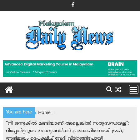
Skip
to
content
You are here
Home
“നീ ഒന്നുകിൽ മണ്ടിയാണ് അല്ലെങ്കിൽ സത്യസന്ധയല്ല”:
റിപ്പോര്‍ട്ടറുടെ ചോദ്യങ്ങള്‍ക്ക് പ്രകോപിതനായി ട്രം‌പ്;
അഭിമുഖം ഉപേക്ഷിച്ച് വേദി വിട്ടിറങ്ങിപ്പോയി