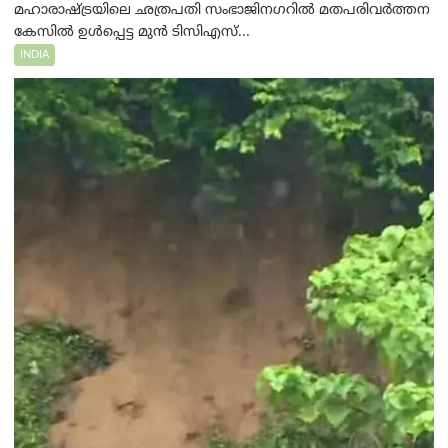
മഹാരാഷ്ട്രയിലെ ഛത്രപതി സംഭാജിനഗറിൽ മതപരിവർത്തന
കേസിൽ ഉൾപ്പെട്ട മുൻ ടിസിഎസ്...
INDIA