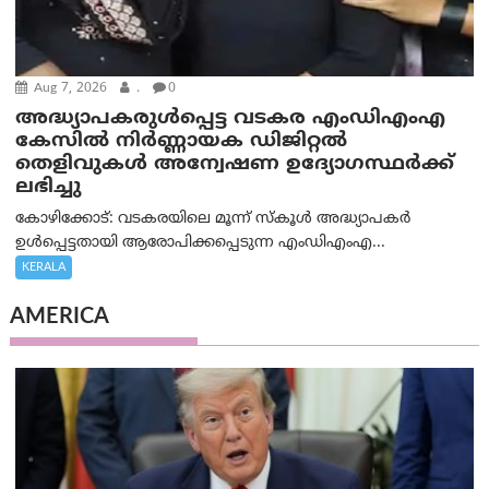
Aug 7, 2026
.
0
അദ്ധ്യാപകരുള്‍പ്പെട്ട വടകര എംഡി‌എം‌എ
കേസില്‍ നിര്‍ണ്ണായക ഡിജിറ്റല്‍
തെളിവുകള്‍ അന്വേഷണ ഉദ്യോഗസ്ഥര്‍ക്ക്
ലഭിച്ചു
കോഴിക്കോട്: വടകരയിലെ മൂന്ന് സ്കൂൾ അദ്ധ്യാപകർ
ഉൾപ്പെട്ടതായി ആരോപിക്കപ്പെടുന്ന എംഡിഎംഎ...
KERALA
AMERICA