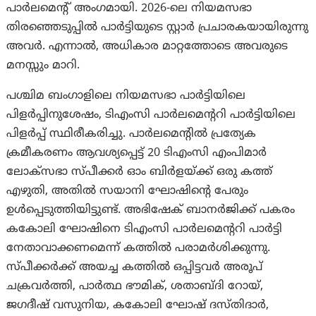
പാർലമെന്റ് അംഗമായി. 2026-ലെ നിയമസഭാ
തിരഞ്ഞെടുപ്പിൽ പാർട്ടിയുടെ സ്റ്റാർ പ്രചാരകയായിരുന്നു
അവർ. എന്നാൽ, അധികാര മാറ്റത്തോടെ അവരുടെ
മനസ്സും മാറി.
പശ്ചിമ ബംഗാളിലെ നിയമസഭാ പാർട്ടിയിലെ
പിളർപ്പിനുശേഷം, ടിഎംസി പാർലമെന്ററി പാർട്ടിയിലെ
പിളർപ്പ് സ്ഥിരീകരിച്ചു. പാർലമെന്റിൽ പ്രത്യേക
ക്രമീകരണം ആവശ്യപ്പെട്ട് 20 ടിഎംസി എംപിമാർ
ലോക്സഭാ സ്പീക്കർ ഓം ബിർളയ്ക്ക് ഒരു കത്ത്
എഴുതി, അതിൽ സയാനി ഘോഷിന്റെ പേരും
ഉൾപ്പെടുത്തിയിട്ടുണ്ട്. അഭിഷേക് ബാനർജിക്ക് പകരം
കകോലി ഘോഷിനെ ടിഎംസി പാർലമെന്ററി പാർട്ടി
നേതാവാക്കണമെന്ന് കത്തിൽ പരാമർശിക്കുന്നു.
സ്പീക്കർക്ക് അയച്ച കത്തിൽ ഒപ്പിട്ടവർ അരൂപ്
ചക്രവർത്തി, പാർത്ഥ ഭൗമിക്, ശതാബ്ദി റോയ്,
ജഗദീഷ് വസുനിയ, കകോലി ഘോഷ് ദസ്തിദാർ,