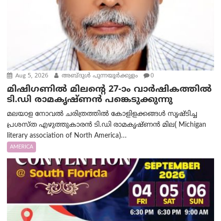
Aug 5, 2026
അബ്ദുൾ പുന്നയൂർക്കുളം
0
മിഷിഗണിൽ മിലന്റെ 27-ാം വാർഷികത്തിൽ
ടി.ഡി രാമകൃഷ്ണൻ പങ്കെടുക്കുന്നു
മലയാള നോവൽ ചരിത്രത്തിൽ കോളിളക്കങ്ങൾ സൃഷ്ടിച്ച
പ്രശസ്‌ത എഴുത്തുകാരൻ ടി.ഡി രാമകൃഷ്ണൻ മില( Michigan
literary association of North America)...
AMERICA