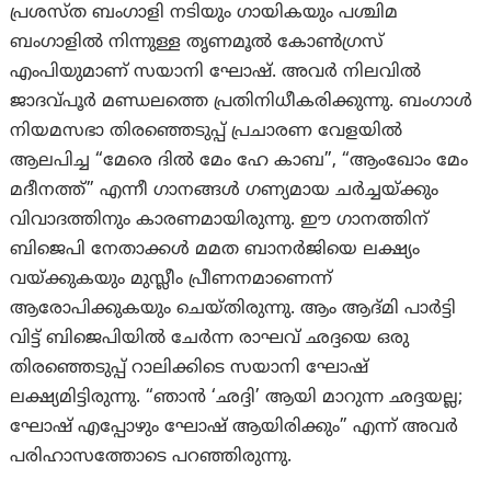
പ്രശസ്ത ബംഗാളി നടിയും ഗായികയും പശ്ചിമ
ബംഗാളിൽ നിന്നുള്ള തൃണമൂൽ കോൺഗ്രസ്
എംപിയുമാണ് സയാനി ഘോഷ്. അവർ നിലവിൽ
ജാദവ്പൂർ മണ്ഡലത്തെ പ്രതിനിധീകരിക്കുന്നു. ബംഗാൾ
നിയമസഭാ തിരഞ്ഞെടുപ്പ് പ്രചാരണ വേളയിൽ
ആലപിച്ച “മേരെ ദിൽ മേം ഹേ കാബ”, “ആംഖോം മേം
മദീനത്ത്” എന്നീ ഗാനങ്ങൾ ഗണ്യമായ ചർച്ചയ്ക്കും
വിവാദത്തിനും കാരണമായിരുന്നു. ഈ ഗാനത്തിന്
ബിജെപി നേതാക്കൾ മമത ബാനർജിയെ ലക്ഷ്യം
വയ്ക്കുകയും മുസ്ലീം പ്രീണനമാണെന്ന്
ആരോപിക്കുകയും ചെയ്തിരുന്നു. ആം ആദ്മി പാർട്ടി
വിട്ട് ബിജെപിയിൽ ചേർന്ന രാഘവ് ഛദ്ദയെ ഒരു
തിരഞ്ഞെടുപ്പ് റാലിക്കിടെ സയാനി ഘോഷ്
ലക്ഷ്യമിട്ടിരുന്നു. “ഞാൻ ‘ഛദ്ദി’ ആയി മാറുന്ന ഛദ്ദയല്ല;
ഘോഷ് എപ്പോഴും ഘോഷ് ആയിരിക്കും” എന്ന് അവർ
പരിഹാസത്തോടെ പറഞ്ഞിരുന്നു.