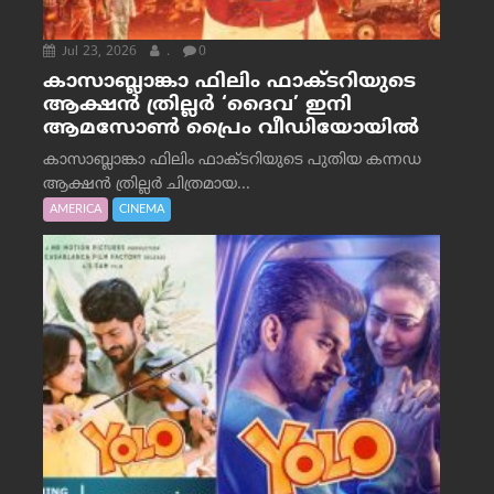
Jul 23, 2026
.
0
കാസാബ്ലാങ്കാ ഫിലിം ഫാക്ടറിയുടെ
ആക്ഷൻ ത്രില്ലർ ‘ദൈവ’ ഇനി
ആമസോൺ പ്രൈം വീഡിയോയിൽ
കാസാബ്ലാങ്കാ ഫിലിം ഫാക്ടറിയുടെ പുതിയ കന്നഡ
ആക്ഷൻ ത്രില്ലർ ചിത്രമായ...
AMERICA
CINEMA