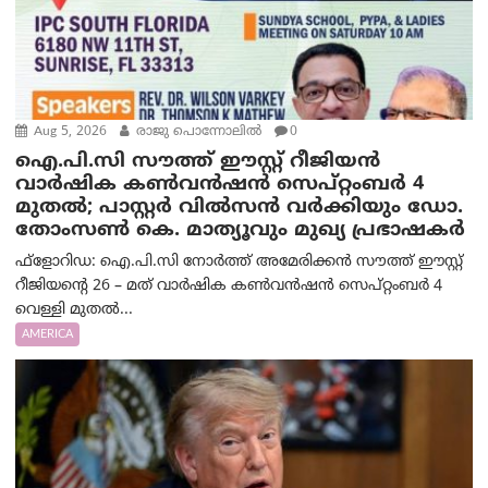
Aug 5, 2026
രാജു പൊന്നോലിൽ
0
ഐ.പി.സി സൗത്ത് ഈസ്റ്റ് റീജിയൻ
വാർഷിക കൺവൻഷൻ സെപ്റ്റംബർ 4
മുതൽ; പാസ്റ്റർ വിൽസൻ വർക്കിയും ഡോ.
തോംസൺ കെ. മാത്യൂവും മുഖ്യ പ്രഭാഷകർ
ഫ്ളോറിഡ: ഐ.പി.സി നോർത്ത് അമേരിക്കൻ സൗത്ത് ഈസ്റ്റ്
റീജിയന്റെ 26 – മത് വാർഷിക കൺവൻഷൻ സെപ്റ്റംബർ 4
വെള്ളി മുതൽ...
AMERICA