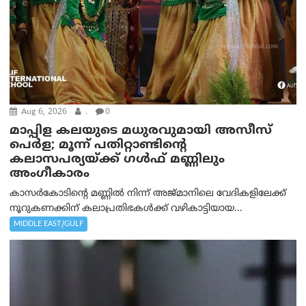
Aug 6, 2026
.
0
മാപ്പിള കലയുടെ മധുരവുമായി അസീസ്
പെർള; മൂന്ന് പതിറ്റാണ്ടിന്റെ
കലാസപര്യയ്ക്ക് ഗൾഫ് മണ്ണിലും
അംഗീകാരം
കാസർകോടിന്റെ മണ്ണിൽ നിന്ന് അജ്മാനിലെ വേദികളിലേക്ക്
നൂറുകണക്കിന് കലാപ്രതിഭകൾക്ക് വഴികാട്ടിയായ...
MIDDLE EAST/GULF