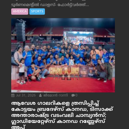
ടൂർണമെന്റിൽ ഡാളസ്- ഫോർട്ട്‌വര്‍ത്ത്...
AMERICA
SPORTS
Jul 31, 2026
ജീമോന്‍ റാന്നി
0
ആവേശ ഗാലറികളെ ത്രസിപ്പിച്ച്
കോട്ടയം ബ്രദേഴ്‌സ് കാനഡ, ടിസാക്ക്
അന്താരാഷ്ട്ര വടംവലി ചാമ്പ്യന്‍സ്;
ഗ്ലാഡിയേറ്റേഴ്‌സ് കാനഡ റണ്ണേഴ്‌സ്
അപ്പ്