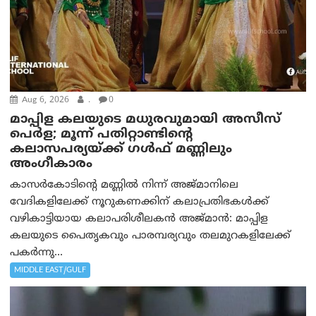
Aug 6, 2026
.
0
മാപ്പിള കലയുടെ മധുരവുമായി അസീസ്
പെർള; മൂന്ന് പതിറ്റാണ്ടിന്റെ
കലാസപര്യയ്ക്ക് ഗൾഫ് മണ്ണിലും
അംഗീകാരം
കാസർകോടിന്റെ മണ്ണിൽ നിന്ന് അജ്മാനിലെ
വേദികളിലേക്ക് നൂറുകണക്കിന് കലാപ്രതിഭകൾക്ക്
വഴികാട്ടിയായ കലാപരിശീലകൻ അജ്മാൻ: മാപ്പിള
കലയുടെ പൈതൃകവും പാരമ്പര്യവും തലമുറകളിലേക്ക്
പകർന്നു...
MIDDLE EAST/GULF