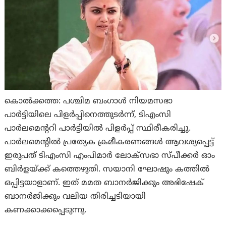
കൊല്‍ക്കത്ത: പശ്ചിമ ബംഗാൾ നിയമസഭാ
പാർട്ടിയിലെ പിളർപ്പിനെത്തുടർന്ന്, ടിഎംസി
പാർലമെന്ററി പാർട്ടിയിൽ പിളർപ്പ് സ്ഥിരീകരിച്ചു.
പാർലമെന്റിൽ പ്രത്യേക ക്രമീകരണങ്ങൾ ആവശ്യപ്പെട്ട്
ഇരുപത് ടിഎംസി എംപിമാർ ലോക്സഭാ സ്പീക്കർ ഓം
ബിർളയ്ക്ക് കത്തെഴുതി. സയാനി ഘോഷും കത്തിൽ
ഒപ്പിട്ടയാളാണ്. ഇത് മമത ബാനർജിക്കും അഭിഷേക്
ബാനർജിക്കും വലിയ തിരിച്ചടിയായി
കണക്കാക്കപ്പെടുന്നു.