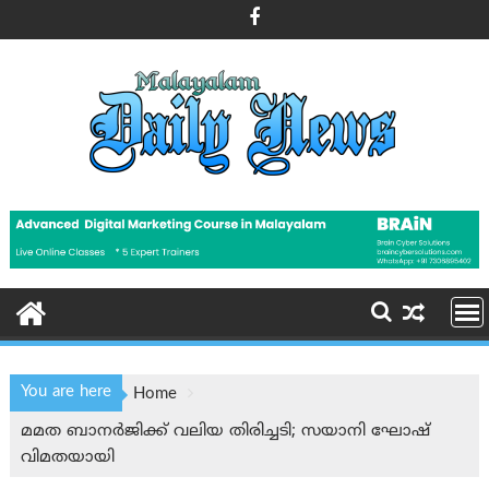
Skip
to
content
You are here
Home
മമത ബാനർജിക്ക് വലിയ തിരിച്ചടി; സയാനി ഘോഷ്
വിമതയായി