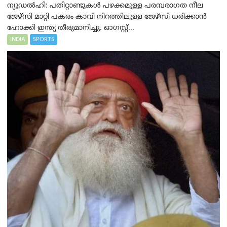
ന്യൂഡൽഹി: പതിറ്റാണ്ടുകൾ പഴക്കമുള്ള പരമ്പരാഗത നീല
ജേഴ്‌സി മാറ്റി പകരം കാവി നിറത്തിലുള്ള ജേഴ്‌സി ധരിക്കാൻ
ഹോക്കി ഇന്ത്യ തീരുമാനിച്ചു. ഓഗസ്റ്റ്...
INDIA
SPORTS