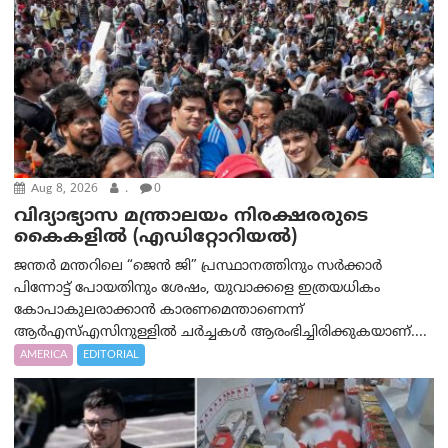
Aug 8, 2026
.
0
വിദ്യാഭ്യാസ മന്ത്രാലയം നിരക്ഷരരുടെ
കൈകളിൽ (എഡിറ്റോറിയല്‍)
ജന്തർ മന്തറിലെ “ജെൻ ജി” പ്രസ്ഥാനത്തിനും സർക്കാർ
പിന്നോട്ട് പോയതിനും ശേഷം, യുവാക്കളെ ഇത്രയധികം
കോപാകുലരാക്കാൻ കാരണമെന്താണെന്ന്
ആർ‌എസ്‌എസിനുള്ളിൽ ചർച്ചകൾ ആരംഭിച്ചിരിക്കുകയാണ്....
AMERICA
EDITORIAL