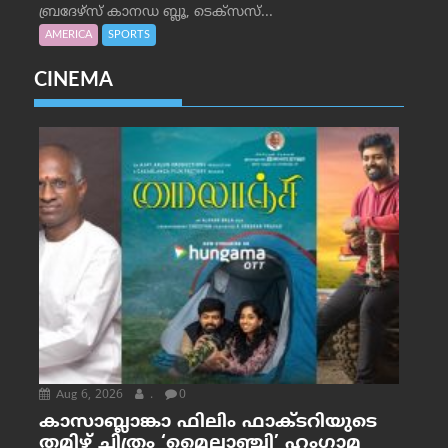
ബ്രദേഴ്‌സ് കാനഡ ബ്ലൂ, ടെക്‌സസ്...
AMERICA
SPORTS
CINEMA
Aug 6, 2026
.
0
കാസാബ്ലാങ്കാ ഫിലിം ഫാക്ടറിയുടെ
തമിഴ് ചിത്രം ‘മൈലാഞ്ചി’ ഹംഗാമ