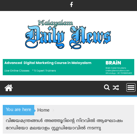
Skip
to
content
You are here
Home
വിജയമന്ത്രങ്ങള്‍ അഞ്ഞൂറിന്റെ നിറവില്‍ ആഘോഷം
റേഡിയോ മലയാളം സ്റ്റുഡിയോവില്‍ നടന്നു