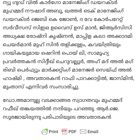
ന്യൂ ഗുഡ് വില്‍ കാര്‍ഗോ മാനേജിംഗ് ഡയറക്ടര്‍
മുഹമ്മദ് നൗഷാദ് അബു, ഖത്തര്‍ ടെക് മാനേജിംഗ്
ഡയറക്ടര്‍ ജെബി കെ ജോണ്‍, ദ വേ കോര്‍പറേറ്റ്
സര്‍വീസസ് സിഇഒ ഉവൈസ് ഉസ് മാന്‍, ജിആര്‍സിസി
അധ്യക്ഷ രോഷ്‌നി കൃഷ്ണന്‍, മാപ്പിള കലാ അക്കാദമി
ചെയര്‍മാന്‍ മുഹ് സിന്‍ തളിക്കുളം, കവയിത്രിയും
ഗായികയുമായ ഷെറിന്‍ പൊയ് ലി, സാമൂഹ്യ
പ്രവര്‍ത്തകന്‍ സിദ്ദീഖ് ചെറുവല്ലൂര്‍, അഹ് മദ് അല്‍ മഗ്
രിബി പെര്‍ഫ്യൂം മാര്‍ക്കറ്റിംഗ് മാനേജര്‍ സെയ്ഫ് അല്‍
ഹാഷ്മി , അവതാരകന്‍ റാഫി പാറക്കാട്ടില്‍, ജാസ്മിന്‍,
മുംതാസ് എന്നിവര്‍ സംസാരിച്ചു.
ഡോ.അമാനുല്ല വടക്കാങ്ങര സ്വാഗതവും മുഹമ്മദ്
റഫീഖ് തങ്കയത്തില്‍ നന്ദിയും പറഞ്ഞു. ആര്‍.ജെ.
സൂരജായിരുന്നു പരിപാടിയുടെ അവതാരകന്‍