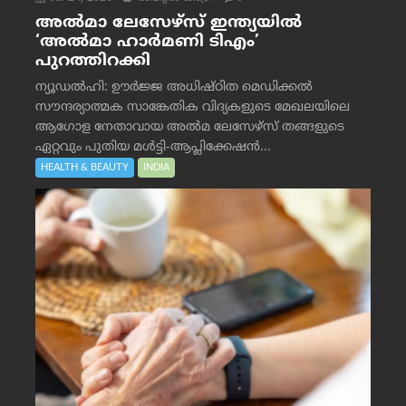
അൽമാ ലേസേഴ്സ് ഇന്ത്യയിൽ
‘അൽമാ ഹാർമണി ടിഎം’
പുറത്തിറക്കി
ന്യൂഡൽഹി: ഊർജ്ജ അധിഷ്ഠിത മെഡിക്കൽ
സൗന്ദര്യാത്മക സാങ്കേതിക വിദ്യകളുടെ മേഖലയിലെ
ആഗോള നേതാവായ അൽമ ലേസേഴ്സ് തങ്ങളുടെ
ഏറ്റവും പുതിയ മൾട്ടി-ആപ്ലിക്കേഷൻ...
HEALTH & BEAUTY
INDIA