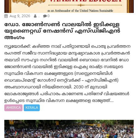
Aug 9, 2026
.
0
ഡോ. ജോൺസൺ വാലയിൽ ഇടിക്കുള
യുണൈറ്റഡ് നേഷൻസ് എസ്ഡിജിഎൻ
അംഗം
ന്യൂയോര്‍ക്ക്: കഴിഞ്ഞ നാല് പതിറ്റാണ്ടായി പൊതു പ്രവർത്തന
രംഗത്ത് സജീവ സാന്നിദ്ധ്യമായ മനുഷ്യാവകാശ പ്രവർത്തകൻ
തലവടി സൗഹൃദ നഗറിൽ വാലയിൽ ബെറാഖാ ഭവനിൽ ഡോ
ജോൺസൺ വാലയിൽ ഇടിക്കുള ഐക്യ രാഷ്ട്ര സഭയുടെ
സുസ്ഥിര വികസന ലക്ഷ്യങ്ങളുടെ (സസ്റ്റെനെയിബിൾ
ഡെവലപ്‌മെന്റ് ഗോൾസ് നെറ്റ്‌വർക്ക് – എസ്ഡിജിഎൻ)
അംബാസഡറായി നിയമിതനായി. 2030 ന് മുമ്പായി
ലോകരാജ്യങ്ങൾ പരിഹാരം കാണേണ്ട പതിനേഴ് വിഷയങ്ങൾ
ഉൾപ്പെടെ സുസ്ഥിര വികസന ലക്ഷ്യങ്ങളെ രാജ്യത്ത്...
AMERICA
KERALA