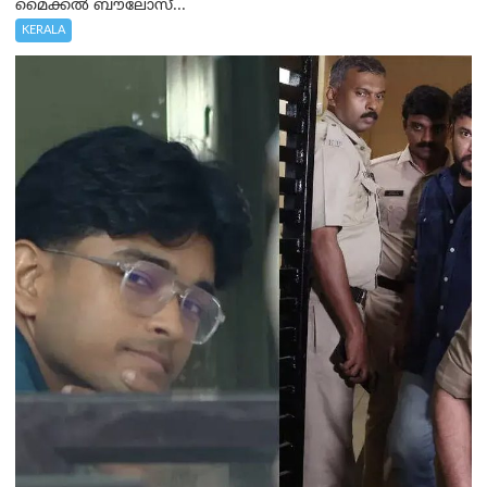
മൈക്കൽ ബൗലോസ്...
KERALA