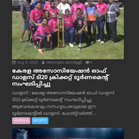
Aug 4, 2026
അനശ്വരം മാമ്പിള്ളി
0
കേരള അസോസിയേഷൻ ഓഫ്
ഡാളസ് ടി20 ക്രിക്കറ്റ് ടൂർണമെന്റ്
സംഘടിപ്പിച്ചു
ഡാളസ് : കേരള അസോസിയേഷൻ ഓഫ് ഡാളസ്
ടി20 ക്രിക്കറ്റ് ടൂർണമെന്റ് സംഘടിപ്പിച്ചു.
ആവേശകരവും സൗഹൃദപരവുമായ ഈ
ടൂർണമെന്റിൽ ഡാളസ്- ഫോർട്ട്‌വര്‍ത്ത്...
AMERICA
SPORTS