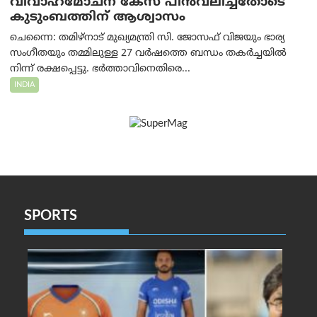
വിവാഹമോചന കേസ് പിൻവലിച്ചതോടെ
കുടുംബത്തിന് ആശ്വാസം
ചെന്നൈ: തമിഴ്‌നാട് മുഖ്യമന്ത്രി സി. ജോസഫ് വിജയും ഭാര്യ
സംഗീതയും തമ്മിലുള്ള 27 വർഷത്തെ ബന്ധം തകർച്ചയിൽ
നിന്ന് രക്ഷപ്പെട്ടു. ഭർത്താവിനെതിരെ...
INDIA
SPORTS