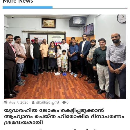
More News
Aug 7, 2026
മീഡിയാ പ്ലസ്
0
യുദ്ധരഹിത ലോകം കെട്ടിപ്പടുക്കാന്‍
ആഹ്വാനം ചെയ്ത ഹിരോഷിമ ദിനാചരണം
ശ്രദ്ധേയമായി