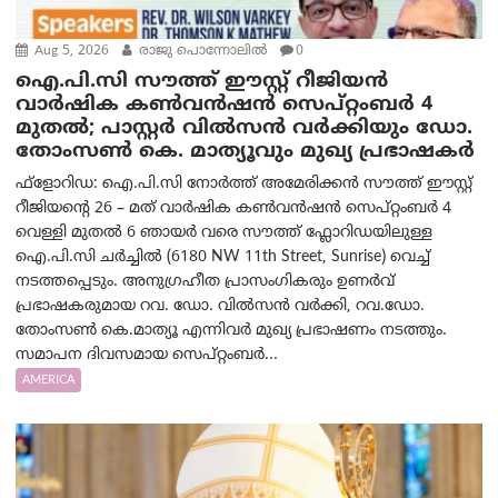
Aug 5, 2026
രാജു പൊന്നോലിൽ
0
ഐ.പി.സി സൗത്ത് ഈസ്റ്റ് റീജിയൻ
വാർഷിക കൺവൻഷൻ സെപ്റ്റംബർ 4
മുതൽ; പാസ്റ്റർ വിൽസൻ വർക്കിയും ഡോ.
തോംസൺ കെ. മാത്യൂവും മുഖ്യ പ്രഭാഷകർ
ഫ്ളോറിഡ: ഐ.പി.സി നോർത്ത് അമേരിക്കൻ സൗത്ത് ഈസ്റ്റ്
റീജിയന്റെ 26 – മത് വാർഷിക കൺവൻഷൻ സെപ്റ്റംബർ 4
വെള്ളി മുതൽ 6 ഞായർ വരെ സൗത്ത് ഫ്ലോറിഡയിലുള്ള
ഐ.പി.സി ചർച്ചിൽ (6180 NW 11th Street, Sunrise) വെച്ച്
നടത്തപ്പെടും. അനുഗ്രഹീത പ്രാസംഗികരും ഉണർവ്
പ്രഭാഷകരുമായ റവ. ഡോ. വിൽസൻ വർക്കി, റവ.ഡോ.
തോംസൺ കെ.മാത്യൂ എന്നിവർ മുഖ്യ പ്രഭാഷണം നടത്തും.
സമാപന ദിവസമായ സെപ്റ്റംബർ...
AMERICA