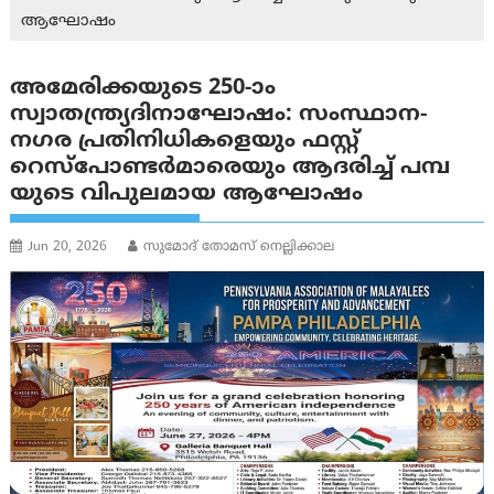
ആഘോഷം
അമേരിക്കയുടെ 250-ാം
സ്വാതന്ത്ര്യദിനാഘോഷം: സംസ്ഥാന-
നഗര പ്രതിനിധികളെയും ഫസ്റ്റ്
റെസ്‌പോണ്ടർമാരെയും ആദരിച്ച് പമ്പ
യുടെ വിപുലമായ ആഘോഷം
Jun 20, 2026
സുമോദ് തോമസ് നെല്ലിക്കാല