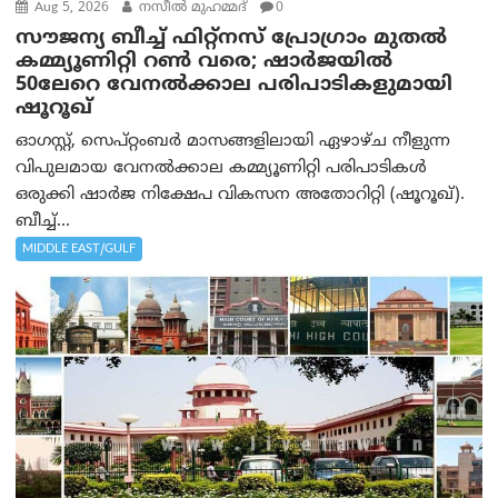
Aug 5, 2026
നസീല്‍ മുഹമ്മദ്
0
സൗജന്യ ബീച്ച് ഫിറ്റ്നസ് പ്രോ​ഗ്രാം മുതൽ
കമ്മ്യൂണിറ്റി റൺ വരെ; ഷാർജയിൽ
50ലേറെ വേനൽക്കാല പരിപാടികളുമായി
ഷൂറൂഖ്
ഓഗസ്റ്റ്, സെപ്റ്റംബർ മാസങ്ങളിലായി ഏഴാഴ്ച നീളുന്ന
വിപുലമായ വേനൽക്കാല കമ്മ്യൂണിറ്റി പരിപാടികൾ
ഒരുക്കി ഷാർജ നിക്ഷേപ വികസന അതോറിറ്റി (ഷൂറൂഖ്).
ബീച്ച്...
MIDDLE EAST/GULF