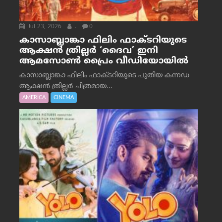
Jul 23, 2026
.
0
കാസാബ്ലാങ്കാ ഫിലിം ഫാക്ടറിയുടെ
ആക്ഷൻ ത്രില്ലർ ‘ദൈവ’ ഇനി
ആമസോൺ പ്രൈം വീഡിയോയിൽ
കാസാബ്ലാങ്കാ ഫിലിം ഫാക്ടറിയുടെ പുതിയ കന്നഡ
ആക്ഷൻ ത്രില്ലർ ചിത്രമായ...
AMERICA
CINEMA