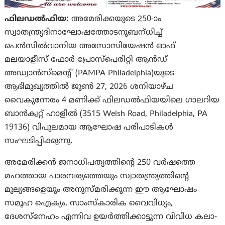
ഫിലഡൽഫിയ:
അമേരിക്കയുടെ 250-ാം
സ്വാതന്ത്ര്യദിനാഘോഷത്തോടനുബന്
ധിച്ച്
പെൻസിൽവാനിയ അസോസിയേഷൻ ഓഫ്
മലയാളീസ് ഫോർ പ്രോസ്പെരിറ്റി ആൻഡ്
അഡ്വാൻസ്മെന്റ് (PAMPA Philadelphia)യുടെ
ആഭിമുഖ്യത്തിൽ ജൂൺ 27, 2026 ശനിയാഴ്ച
വൈകുന്നേരം 4 മണിക്ക് ഫിലഡൽഫിയയിലെ ഗാലറിയ
ബാൻക്വറ്റ് ഹാളിൽ (3515 Welsh Road, Philadelphia, PA
19136) വിപുലമായ ആഘോഷ പരിപാടികൾ
സംഘടിപ്പിക്കുന്നു.
അമേരിക്കൻ ജനാധിപത്യത്തിന്റെ 250 വർഷത്തെ
മഹത്തായ പാരമ്പര്യത്തെയും സ്വാതന്ത്ര്യത്തിന്റെ
മൂല്യങ്ങളെയും അനുസ്മരിക്കുന്ന ഈ ആഘോഷം
സമൂഹ ഐക്യം, സാംസ്കാരിക വൈവിധ്യം,
ദേശസ്നേഹം എന്നിവ ഉയർത്തിക്കാട്ടുന്ന വിവിധ കലാ-