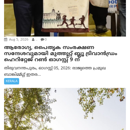
Aug 5, 2026
.
0
ആരോഗ്യ, പൈതൃക സംരക്ഷണ
സന്ദേശവുമായി മുത്തൂറ്റ് ബ്ലൂ ട്രിവാൻഡ്രം
ഹെറിറ്റേജ് റൺ ഓഗസ്റ്റ് 9 ന്
തിരുവനന്തപുരം, ഓഗസ്റ്റ് 05, 2026: രാജ്യത്തെ പ്രമുഖ
ബാങ്കിമ്മ്ഗ്ഗ് ഇതര...
KERALA