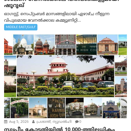
ഷൂറൂഖ്
ഓഗസ്റ്റ്, സെപ്റ്റംബർ മാസങ്ങളിലായി ഏഴാഴ്ച നീളുന്ന
വിപുലമായ വേനൽക്കാല കമ്മ്യൂണിറ്റി...
MIDDLE EAST/GULF
Aug 5, 2026
പ്രശാന്ത്, ന്യൂഡല്‍ഹി
0
സുപ്രീം കോടതിയിൽ 10,000-ത്തിലധികം