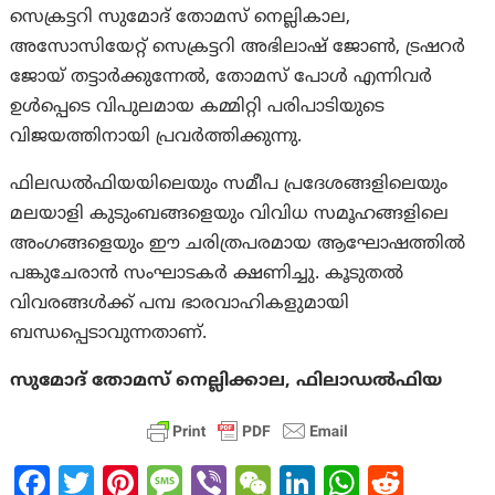
സെക്രട്ടറി സുമോദ് തോമസ് നെല്ലികാല,
അസോസിയേറ്റ് സെക്രട്ടറി അഭിലാഷ് ജോൺ, ട്രഷറർ
ജോയ് തട്ടാർക്കുന്നേൽ, തോമസ് പോൾ എന്നിവർ
ഉൾപ്പെടെ വിപുലമായ കമ്മിറ്റി പരിപാടിയുടെ
വിജയത്തിനായി പ്രവർത്തിക്കുന്നു.
ഫിലഡൽഫിയയിലെയും സമീപ പ്രദേശങ്ങളിലെയും
മലയാളി കുടുംബങ്ങളെയും വിവിധ സമൂഹങ്ങളിലെ
അംഗങ്ങളെയും ഈ ചരിത്രപരമായ ആഘോഷത്തിൽ
പങ്കുചേരാൻ സംഘാടകർ ക്ഷണിച്ചു. കൂടുതൽ
വിവരങ്ങൾക്ക് പമ്പ ഭാരവാഹികളുമായി
ബന്ധപ്പെടാവുന്നതാണ്.
സുമോദ് തോമസ് നെല്ലിക്കാല, ഫിലാഡൽഫിയ
Fa
T
Pi
M
Vi
W
Li
W
R