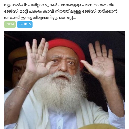
ന്യൂഡൽഹി: പതിറ്റാണ്ടുകൾ പഴക്കമുള്ള പരമ്പരാഗത നീല
ജേഴ്‌സി മാറ്റി പകരം കാവി നിറത്തിലുള്ള ജേഴ്‌സി ധരിക്കാൻ
ഹോക്കി ഇന്ത്യ തീരുമാനിച്ചു. ഓഗസ്റ്റ്...
INDIA
SPORTS