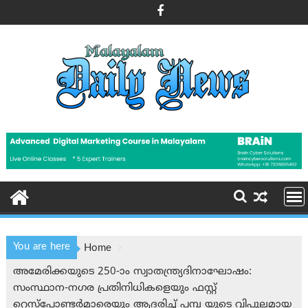
Skip
to
content
You are here
Home
അമേരിക്കയുടെ 250-ാം സ്വാതന്ത്ര്യദിനാഘോഷം:
സംസ്ഥാന-നഗര പ്രതിനിധികളെയും ഫസ്റ്റ്
റെസ്‌പോണ്ടർമാരെയും ആദരിച്ച് പമ്പ യുടെ വിപുലമായ