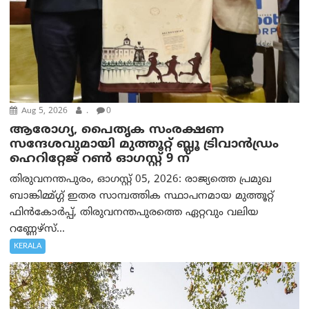
Aug 5, 2026
.
0
ആരോഗ്യ, പൈതൃക സംരക്ഷണ
സന്ദേശവുമായി മുത്തൂറ്റ് ബ്ലൂ ട്രിവാൻഡ്രം
ഹെറിറ്റേജ് റൺ ഓഗസ്റ്റ് 9 ന്
തിരുവനന്തപുരം, ഓഗസ്റ്റ് 05, 2026: രാജ്യത്തെ പ്രമുഖ
ബാങ്കിമ്മ്ഗ്ഗ് ഇതര സാമ്പത്തിക സ്ഥാപനമായ മുത്തൂറ്റ്
ഫിൻകോർപ്പ്, തിരുവനന്തപുരത്തെ ഏറ്റവും വലിയ
റണ്ണേഴ്‌സ്...
KERALA