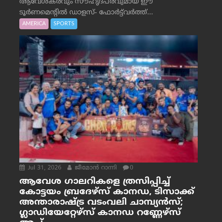
ആവേശകരവും സൗഹൃദപരവുമായ ഈ
ടൂർണമെന്റിൽ ഡാളസ്- ഫോർട്ട്‌വര്‍ത്ത്...
AMERICA
SPORTS
Jul 31, 2026
ജീമോന്‍ റാന്നി
0
ആവേശ ഗാലറികളെ ത്രസിപ്പിച്ച്
കോട്ടയം ബ്രദേഴ്‌സ് കാനഡ, ടിസാക്ക്
അന്താരാഷ്ട്ര വടംവലി ചാമ്പ്യന്‍സ്;
ഗ്ലാഡിയേറ്റേഴ്‌സ് കാനഡ റണ്ണേഴ്‌സ്