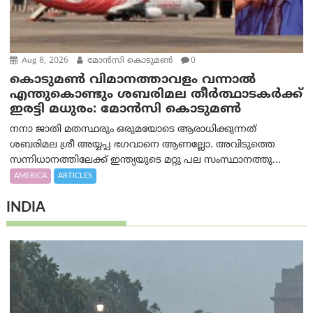
Aug 8, 2026
മോൻസി കൊടുമൺ
0
കൊടുമൺ വിമാനത്താവളം വന്നാൽ
എന്തുകൊണ്ടും ശബരിമല തീർത്ഥാടകർക്ക്
ഇരട്ടി മധുരം: മോൻസി കൊടുമൺ
നനാ ജാതി മതസ്ഥരും ഒരുമയോടെ ആരാധിക്കുന്നത്
ശബരിമല ശ്രീ അയ്യപ്പ ഭഗവാനെ ആണല്ലോ. അവിടുത്തെ
സന്നിധാനത്തിലേക്ക് ഇന്ത്യയുടെ മറ്റു പല സംസ്ഥാനത്തു...
AMERICA
ARTICLES
INDIA