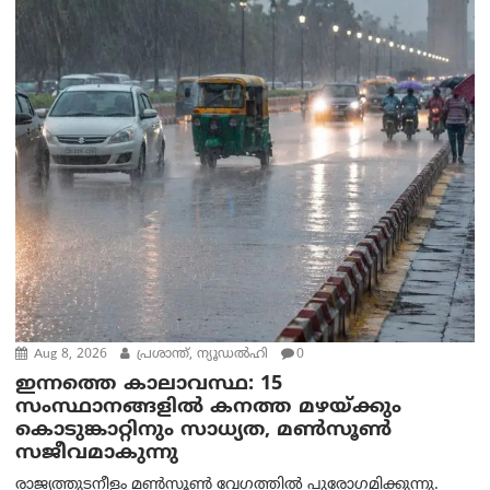
Aug 8, 2026
പ്രശാന്ത്, ന്യൂഡല്‍ഹി
0
ഇന്നത്തെ കാലാവസ്ഥ: 15
സംസ്ഥാനങ്ങളിൽ കനത്ത മഴയ്ക്കും
കൊടുങ്കാറ്റിനും സാധ്യത, മൺസൂൺ
സജീവമാകുന്നു
രാജ്യത്തുടനീളം മൺസൂൺ വേഗത്തിൽ പുരോഗമിക്കുന്നു.