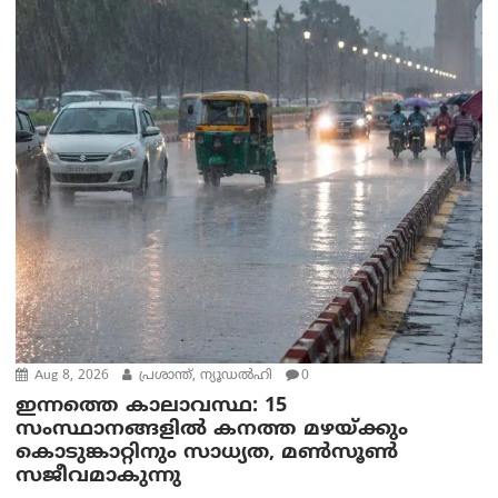
Aug 8, 2026
പ്രശാന്ത്, ന്യൂഡല്‍ഹി
0
ഇന്നത്തെ കാലാവസ്ഥ: 15
സംസ്ഥാനങ്ങളിൽ കനത്ത മഴയ്ക്കും
കൊടുങ്കാറ്റിനും സാധ്യത, മൺസൂൺ
സജീവമാകുന്നു