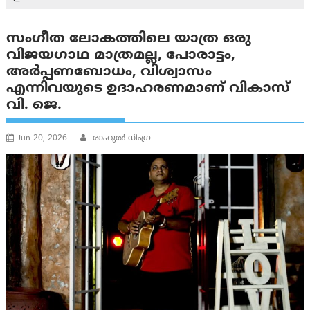
സംഗീത ലോകത്തിലെ യാത്ര ഒരു
വിജയഗാഥ മാത്രമല്ല, പോരാട്ടം,
അർപ്പണബോധം, വിശ്വാസം
എന്നിവയുടെ ഉദാഹരണമാണ് വികാസ്
വി. ജെ.
Jun 20, 2026
രാഹുല്‍ ധിംഗ്ര