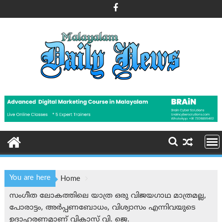
Skip
to
content
You are here
Home
സംഗീത ലോകത്തിലെ യാത്ര ഒരു വിജയഗാഥ മാത്രമല്ല,
പോരാട്ടം, അർപ്പണബോധം, വിശ്വാസം എന്നിവയുടെ
ഉദാഹരണമാണ് വികാസ് വി. ജെ.