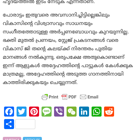
ഹൃദയത്തിൽ ഇടം നേടുക എന്നതാണ്.
പോരാട്ടം ഇതുവരെ അവസാനിച്ചിട്ടില്ലെങ്കിലും
വികാസിന്റെ വിശ്വാസവും സാധനയും
സംഗീതത്തോടുള്ള അർപ്പണബോധവും കുറയുന്നില്ല.
ഭക്തി മുതൽ പ്രണയം, സ്റ്റേജ് പ്രകടനങ്ങൾ വരെ
വികാസ് ജി തന്റെ കലയ്ക്ക് നിരന്തരം പുതിയ
മാനങ്ങൾ നൽകുന്നു. ഒരുപക്ഷേ അതുകൊണ്ടാണ്
ഇന്ന് ആളുകൾ അദ്ദേഹത്തിന്റെ പാട്ടുകൾ കേൾക്കുക
മാത്രമല്ല, അദ്ദേഹത്തിന്റെ അടുത്ത ഗാനത്തിനായി
കാത്തിരിക്കുകയും ചെയ്യുന്നത്.
Fa
T
Pi
M
Vi
W
Li
W
R
ce
w
nt
es
b
e
n
h
e
S
b
itt
er
sa
er
C
ke
at
d
h