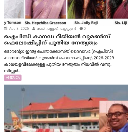
Aug 8, 2026
സജി പുല്ലാട്, ഹ്യൂസ്റ്റൺ
0
ഐപിസി കാനഡ റീജിയൻ വുമൺസ്
ഫെലോഷിപ്പിന് പുതിയ നേതൃത്വം
ടൊറന്റോ: ഇന്ത്യ പെന്തക്കോസ്ത് ദൈവസഭ (ഐപിസി)
കാനഡ റീജിയൻ വുമൺസ് ഫെലോഷിപ്പിന്റെ 2026-2029
കാലയളവിലേക്കുള്ള പുതിയ നേതൃത്വം നിലവിൽ വന്നു.
സിസ്റ്റർ....
AMERICA