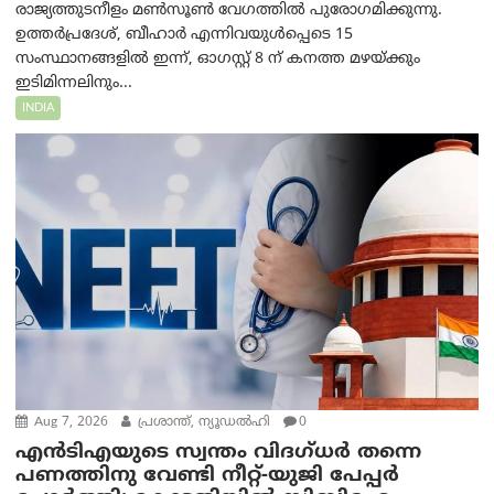
രാജ്യത്തുടനീളം മൺസൂൺ വേഗത്തിൽ പുരോഗമിക്കുന്നു.
ഉത്തർപ്രദേശ്, ബീഹാർ എന്നിവയുൾപ്പെടെ 15
സംസ്ഥാനങ്ങളിൽ ഇന്ന്, ഓഗസ്റ്റ് 8 ന് കനത്ത മഴയ്ക്കും
ഇടിമിന്നലിനും...
INDIA
Aug 7, 2026
പ്രശാന്ത്, ന്യൂഡല്‍ഹി
0
എൻ‌ടി‌എയുടെ സ്വന്തം വിദഗ്ധർ തന്നെ
പണത്തിനു വേണ്ടി നീറ്റ്-യു‌ജി പേപ്പർ