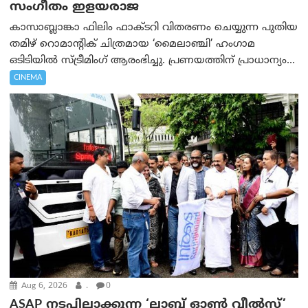
സംഗീതം ഇളയരാജ
കാസാബ്ലാങ്കാ ഫിലിം ഫാക്ടറി വിതരണം ചെയ്യുന്ന പുതിയ
തമിഴ് റൊമാന്റിക് ചിത്രമായ ‘മൈലാഞ്ചി’ ഹംഗാമ
ഒടിടിയിൽ സ്ട്രീമിംഗ് ആരംഭിച്ചു. പ്രണയത്തിന് പ്രാധാന്യം...
CINEMA
Aug 6, 2026
.
0
ASAP നടപ്പിലാക്കുന്ന ‘ലാബ് ഓൺ വീൽസ്’