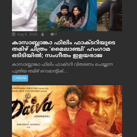
Aug 6, 2026
.
0
കാസാബ്ലാങ്കാ ഫിലിം ഫാക്ടറിയുടെ
തമിഴ് ചിത്രം ‘മൈലാഞ്ചി’ ഹംഗാമ
ഒടിടിയിൽ; സംഗീതം ഇളയരാജ
കാസാബ്ലാങ്കാ ഫിലിം ഫാക്ടറി വിതരണം ചെയ്യുന്ന
പുതിയ തമിഴ് റൊമാന്റിക്...
CINEMA