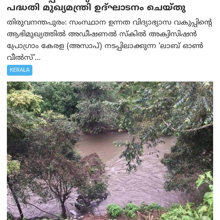
പദ്ധതി മുഖ്യമന്ത്രി ഉദ്ഘാടനം ചെയ്തു
തിരുവനന്തപുരം: സംസ്ഥാന ഉന്നത വിദ്യാഭ്യാസ വകുപ്പിന്റെ
ആഭിമുഖ്യത്തിൽ അഡീഷണൽ സ്കിൽ അക്വിസിഷൻ
പ്രോഗ്രാം കേരള (അസാപ്) നടപ്പിലാക്കുന്ന ‘ലാബ് ഓൺ
വീൽസ്’...
KERALA