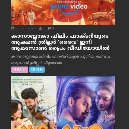
Jul 23, 2026
.
0
കാസാബ്ലാങ്കാ ഫിലിം ഫാക്ടറിയുടെ
ആക്ഷൻ ത്രില്ലർ ‘ദൈവ’ ഇനി
ആമസോൺ പ്രൈം വീഡിയോയിൽ
കാസാബ്ലാങ്കാ ഫിലിം ഫാക്ടറിയുടെ പുതിയ കന്നഡ
ആക്ഷൻ ത്രില്ലർ ചിത്രമായ...
AMERICA
CINEMA