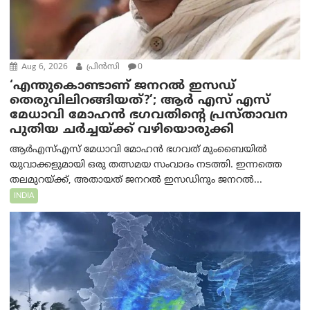
Aug 6, 2026
പ്രിന്‍സി
0
‘എന്തുകൊണ്ടാണ് ജനറൽ ഇസഡ്
തെരുവിലിറങ്ങിയത്?’; ആര്‍ എസ് എസ്
മേധാവി മോഹൻ ഭഗവതിന്റെ പ്രസ്താവന
പുതിയ ചര്‍ച്ചയ്ക്ക് വഴിയൊരുക്കി
ആർ‌എസ്‌എസ് മേധാവി മോഹൻ ഭഗവത് മുംബൈയിൽ
യുവാക്കളുമായി ഒരു തത്സമയ സംവാദം നടത്തി. ഇന്നത്തെ
തലമുറയ്ക്ക്, അതായത് ജനറൽ ഇസഡിനും ജനറൽ...
INDIA