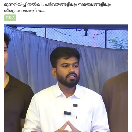
മുന്നറിയിപ്പ് നൽകി.. പർവതങ്ങളിലും സമതലങ്ങളിലും
തീരപ്രദേശങ്ങളിലും...
INDIA