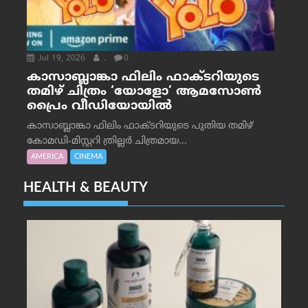
Jul 19, 2026
.
0
കാസാബ്ലാങ്കാ ഫിലിം ഫാക്ടറിയുടെ
തമിഴ് ചിത്രം ‘യോളോ’ ആമസോൺ
പ്രൈം വീഡിയോയിൽ
കാസാബ്ലാങ്കാ ഫിലിം ഫാക്ടറിയുടെ പുതിയ തമിഴ്
കോമഡി-മിസ്റ്ററി ത്രില്ലർ ചിത്രമായ...
AMERICA
CINEMA
HEALTH & BEAUTY