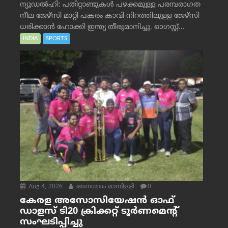
ന്യൂഡൽഹി: പതിറ്റാണ്ടുകൾ പഴക്കമുള്ള പരമ്പരാഗത
നീല ജേഴ്‌സി മാറ്റി പകരം കാവി നിറത്തിലുള്ള ജേഴ്‌സി
ധരിക്കാൻ ഹോക്കി ഇന്ത്യ തീരുമാനിച്ചു. ഓഗസ്റ്റ്...
INDIA
SPORTS
Aug 4, 2026
അനശ്വരം മാമ്പിള്ളി
0
കേരള അസോസിയേഷൻ ഓഫ്
ഡാളസ് ടി20 ക്രിക്കറ്റ് ടൂർണമെന്റ്
സംഘടിപ്പിച്ചു