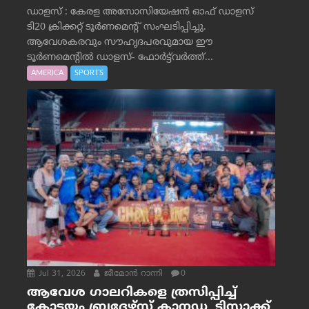
ഡാളസ് : കേരള അസോസിയേഷൻ ഓഫ് ഡാളസ്
ടി20 ക്രിക്കറ്റ് ടൂർണമെന്റ് സംഘടിപ്പിച്ചു.
ആവേശകരവും സൗഹൃദപരവുമായ ഈ
ടൂർണമെന്റിൽ ഡാളസ്- ഫോർട്ട്‌വര്‍ത്ത്...
AMERICA
SPORTS
Jul 31, 2026
ജീമോന്‍ റാന്നി
0
ആവേശ ഗാലറികളെ ത്രസിപ്പിച്ച്
കോട്ടയം ബ്രദേഴ്‌സ് കാനഡ, ടിസാക്ക്