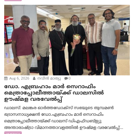
Aug 6, 2026
നവീൻ മാത്യു
0
ഡോ. എബ്രഹാം മാർ സെറാഫിം
മെത്രാപ്പോലീത്തായ്ക്ക് ഡാലസിൽ
ഊഷ്മള വരവേൽപ്പ്
ഡാലസ്: മലങ്കര ഓർത്തഡോക്സ് സഭയുടെ തുമ്പമൺ
ഭദ്രാസനാധ്യക്ഷൻ ഡോ.എബ്രഹാം മാർ സെറാഫിം
മെത്രാപ്പോലീത്തായ്ക്ക് ഡാലസ് ഡിഎഫ്ഡബ്ള്യു
അന്താരാഷ്ട്രാ വിമാനത്താവളത്തിൽ ഊഷ്മള വരവേൽപ്പ്...