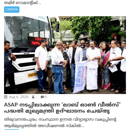
തമിഴ് റൊമാന്റിക്...
CINEMA
Aug 6, 2026
.
0
ASAP നടപ്പിലാക്കുന്ന ‘ലാബ് ഓൺ വീൽസ്’
പദ്ധതി മുഖ്യമന്ത്രി ഉദ്ഘാടനം ചെയ്തു
തിരുവനന്തപുരം: സംസ്ഥാന ഉന്നത വിദ്യാഭ്യാസ വകുപ്പിന്റെ
ആഭിമുഖ്യത്തിൽ അഡീഷണൽ സ്കിൽ...