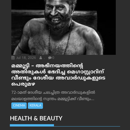
Jul 18, 2026
.
0
മമ്മൂട്ടി – അഭിനയത്തിന്റെ
അതിരുകൾ ഭേദിച്ച മെഗാസ്റ്റാറിന്
വീണ്ടും ദേശീയ അവാർഡുകളുടെ
പെരുമഴ
72-ാമത് ദേശീയ ചലച്ചിത്ര അവാര്‍ഡുകളില്‍
മലയാളത്തിന്റെ സ്വന്തം മമ്മൂട്ടിക്ക് വീണ്ടും...
CINEMA
KERALA
HEALTH & BEAUTY