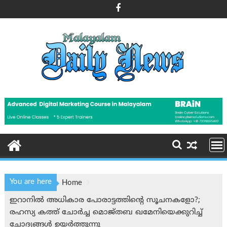
Skip
to
content
You are here
Home
ഇറാനിൽ അധികാര പോരാട്ടത്തിന്റെ സൂചനകളോ?;
രഹസ്യ കത്ത് ചോർച്ച മൊജ്തബ ഖമേനിയെക്കുറിച്ച്
ചോദ്യങ്ങൾ ഉയർത്തുന്നു