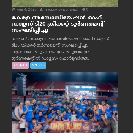
Aug 4, 2026
അനശ്വരം മാമ്പിള്ളി
0
കേരള അസോസിയേഷൻ ഓഫ്
ഡാളസ് ടി20 ക്രിക്കറ്റ് ടൂർണമെന്റ്
സംഘടിപ്പിച്ചു
ഡാളസ് : കേരള അസോസിയേഷൻ ഓഫ് ഡാളസ്
ടി20 ക്രിക്കറ്റ് ടൂർണമെന്റ് സംഘടിപ്പിച്ചു.
ആവേശകരവും സൗഹൃദപരവുമായ ഈ
ടൂർണമെന്റിൽ ഡാളസ്- ഫോർട്ട്‌വര്‍ത്ത്...
AMERICA
SPORTS