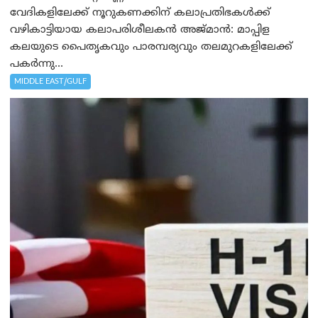
വേദികളിലേക്ക് നൂറുകണക്കിന് കലാപ്രതിഭകൾക്ക്
വഴികാട്ടിയായ കലാപരിശീലകൻ അജ്മാൻ: മാപ്പിള
കലയുടെ പൈതൃകവും പാരമ്പര്യവും തലമുറകളിലേക്ക്
പകർന്നു...
MIDDLE EAST/GULF