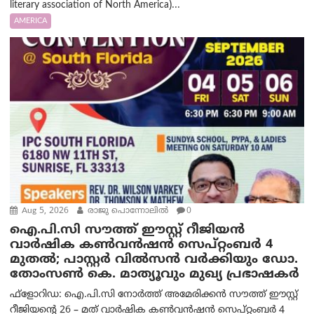
literary association of North America)...
AMERICA
Aug 5, 2026
രാജു പൊന്നോലിൽ
0
ഐ.പി.സി സൗത്ത് ഈസ്റ്റ് റീജിയൻ
വാർഷിക കൺവൻഷൻ സെപ്റ്റംബർ 4
മുതൽ; പാസ്റ്റർ വിൽസൻ വർക്കിയും ഡോ.
തോംസൺ കെ. മാത്യൂവും മുഖ്യ പ്രഭാഷകർ
ഫ്ളോറിഡ: ഐ.പി.സി നോർത്ത് അമേരിക്കൻ സൗത്ത് ഈസ്റ്റ്
റീജിയന്റെ 26 – മത് വാർഷിക കൺവൻഷൻ സെപ്റ്റംബർ 4