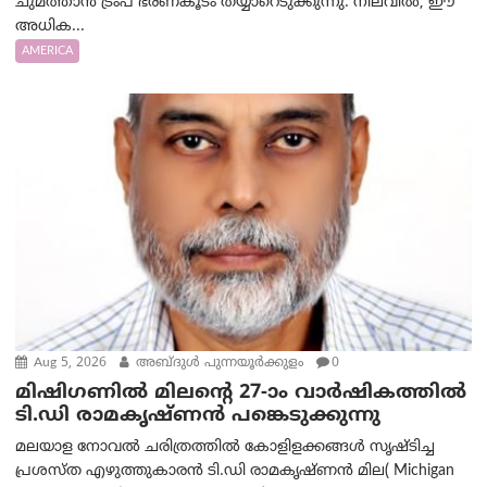
ചുമത്താൻ ട്രംപ് ഭരണകൂടം തയ്യാറെടുക്കുന്നു. നിലവിൽ, ഈ
അധിക...
AMERICA
Aug 5, 2026
അബ്ദുൾ പുന്നയൂർക്കുളം
0
മിഷിഗണിൽ മിലന്റെ 27-ാം വാർഷികത്തിൽ
ടി.ഡി രാമകൃഷ്ണൻ പങ്കെടുക്കുന്നു
മലയാള നോവൽ ചരിത്രത്തിൽ കോളിളക്കങ്ങൾ സൃഷ്ടിച്ച
പ്രശസ്‌ത എഴുത്തുകാരൻ ടി.ഡി രാമകൃഷ്ണൻ മില( Michigan