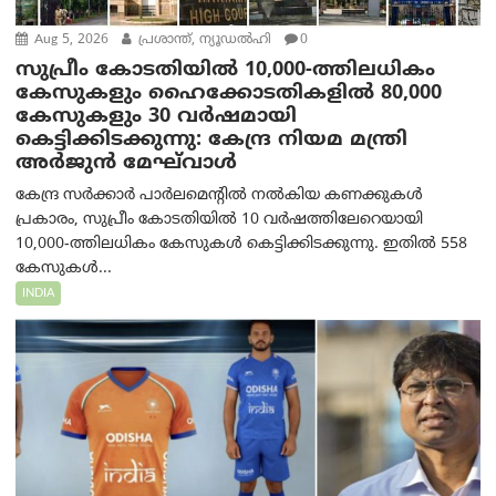
Aug 5, 2026
പ്രശാന്ത്, ന്യൂഡല്‍ഹി
0
സുപ്രീം കോടതിയിൽ 10,000-ത്തിലധികം
കേസുകളും ഹൈക്കോടതികളിൽ 80,000
കേസുകളും 30 വർഷമായി
കെട്ടിക്കിടക്കുന്നു: കേന്ദ്ര നിയമ മന്ത്രി
അര്‍ജുന്‍ മേഘ്‌വാള്‍
കേന്ദ്ര സർക്കാർ പാർലമെന്റിൽ നൽകിയ കണക്കുകൾ
പ്രകാരം, സുപ്രീം കോടതിയിൽ 10 വർഷത്തിലേറെയായി
10,000-ത്തിലധികം കേസുകൾ കെട്ടിക്കിടക്കുന്നു. ഇതിൽ 558
കേസുകൾ...
INDIA