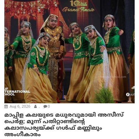
Aug 6, 2026
.
0
മാപ്പിള കലയുടെ മധുരവുമായി അസീസ്
പെർള; മൂന്ന് പതിറ്റാണ്ടിന്റെ
കലാസപര്യയ്ക്ക് ഗൾഫ് മണ്ണിലും
അംഗീകാരം