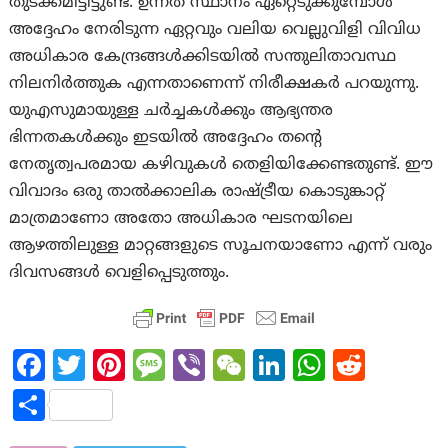
തുടക്കമിട്ടിട്ടുണ്ട്. ഉന്നത സ്ഥാനം ഏറ്റെടുക്കുമ്പോൾ
അദ്ദേഹം നേരിടുന്ന ഏറ്റവും വലിയ വെല്ലുവിളി വിവിധ
അധികാര കേന്ദ്രങ്ങൾക്കിടയിൽ സന്തുലിതാവസ്ഥ
നിലനിർത്തുക എന്നതാണെന്ന് നിരീക്ഷകർ പറയുന്നു.
യുഎസുമായുള്ള ചർച്ചകൾക്കും ആഭ്യന്തര
ഭിന്നതകൾക്കും ഇടയിൽ അദ്ദേഹം തന്റെ
നേതൃത്വപരമായ കഴിവുകൾ തെളിയിക്കേണ്ടതുണ്ട്. ഈ
വിവാദം ഒരു താൽക്കാലിക രാഷ്ട്രീയ കൊടുങ്കാറ്റ്
മാത്രമാണോ അതോ അധികാര ഘടനയിലെ
ആഴത്തിലുള്ള മാറ്റങ്ങളുടെ സൂചനയാണോ എന്ന് വരും
ദിവസങ്ങൾ വെളിപ്പെടുത്തും.
Fa
T
Pi
M
Vi
W
Li
W
R
ce
w
nt
es
b
e
n
h
e
S
b
itt
er
sa
er
C
ke
at
d
h