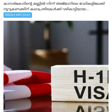
കാസർകോടിന്റെ മണ്ണിൽ നിന്ന് അജ്മാനിലെ വേദികളിലേക്ക്
നൂറുകണക്കിന് കലാപ്രതിഭകൾക്ക് വഴികാട്ടിയായ...
MIDDLE EAST/GULF