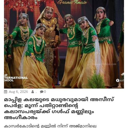
Aug 6, 2026
.
0
മാപ്പിള കലയുടെ മധുരവുമായി അസീസ്
പെർള; മൂന്ന് പതിറ്റാണ്ടിന്റെ
കലാസപര്യയ്ക്ക് ഗൾഫ് മണ്ണിലും
അംഗീകാരം
കാസർകോടിന്റെ മണ്ണിൽ നിന്ന് അജ്മാനിലെ