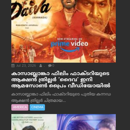
Jul 23, 2026
.
0
കാസാബ്ലാങ്കാ ഫിലിം ഫാക്ടറിയുടെ
ആക്ഷൻ ത്രില്ലർ ‘ദൈവ’ ഇനി
ആമസോൺ പ്രൈം വീഡിയോയിൽ
കാസാബ്ലാങ്കാ ഫിലിം ഫാക്ടറിയുടെ പുതിയ കന്നഡ
ആക്ഷൻ ത്രില്ലർ ചിത്രമായ...
AMERICA
CINEMA